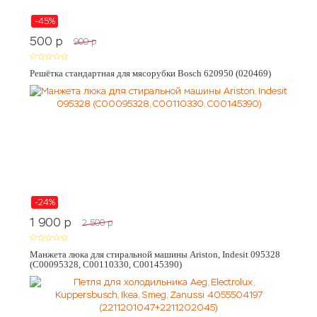
-45%
500
p
900
p
Решётка стандартная для мясорубки Bosch 620950 (020469)
-24%
1 900
p
2 500
p
Манжета люка для стиральной машины Ariston, Indesit 095328
(C00095328, C00110330, C00145390)