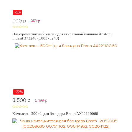
-6%
900
p
950
p
Электромагнитный клапан для стиральной машины Ariston,
Indesit 373248 (C00373248)
-32%
3 500
p
5 100
p
Комплект - 500ml, для блендера Braun AX22110060