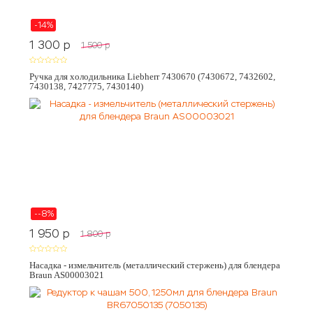
-14%
1 300
p
1 500
p
Ручка для холодильника Liebherr 7430670 (7430672, 7432602,
7430138, 7427775, 7430140)
--8%
1 950
p
1 800
p
Насадка - измельчитель (металлический стержень) для блендера
Braun AS00003021