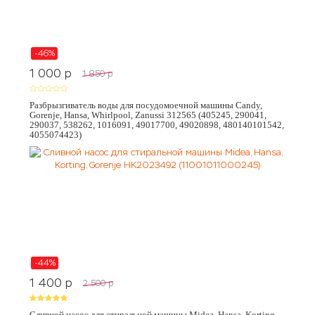
-46%
1 000
p
1 850
p
Разбрызгиватель воды для посудомоечной машины Candy,
Gorenje, Hansa, Whirlpool, Zanussi 312565 (405245, 290041,
290037, 538262, 1016091, 49017700, 49020898, 480140101542,
4055074423)
-44%
1 400
p
2 500
p
Сливной насос для стиральной машины Midea, Hansa, Korting,