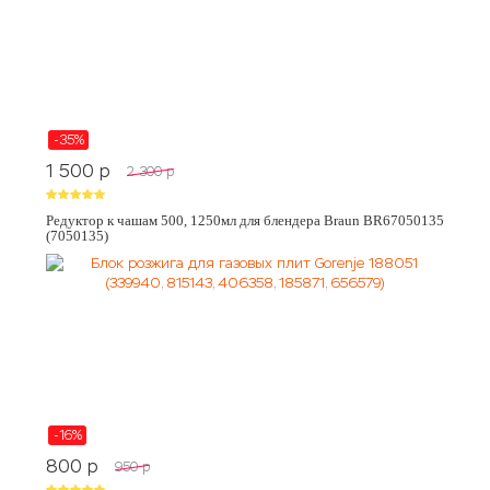
-35%
1 500
p
2 300
p
Редуктор к чашам 500, 1250мл для блендера Braun BR67050135
(7050135)
-16%
800
p
950
p