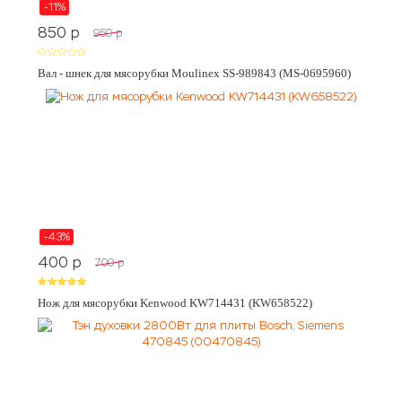
-11%
850
p
950
p
Вал - шнек для мясорубки Moulinex SS-989843 (MS-0695960)
-43%
400
p
700
p
Нож для мясорубки Kenwood KW714431 (KW658522)