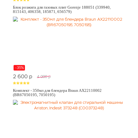
Блок розжига для газовых плит Gorenje 188051 (339940,
815143, 406358, 185871, 656579)
-35%
2 600
p
4 000
p
Комплект - 350мл для блендера Braun AX22110002
(BR67050195, 7050195)