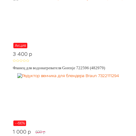
Акция
3 400
p
Фланец для водонагревателя Gorenje 722596 (482979)
--66%
1 000
p
600
p