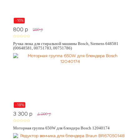
-16%
800
p
950
p
Ручка люка для стиральной машины Bosch, Siemens 648581
(00648581, 00751783, 00751786)
-18%
3 300
p
4 000
p
Моторная группа 650W для блендера Bosch 12040174