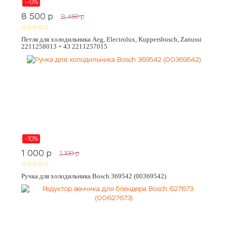
--0%
8 500
p
8 450
p
Петля для холодильника Aeg, Electrolux, Kuppersbusch, Zanussi
2211258013 + 43 2211257015
-10%
1 000
p
1 100
p
Ручка для холодильника Bosch 369542 (00369542)