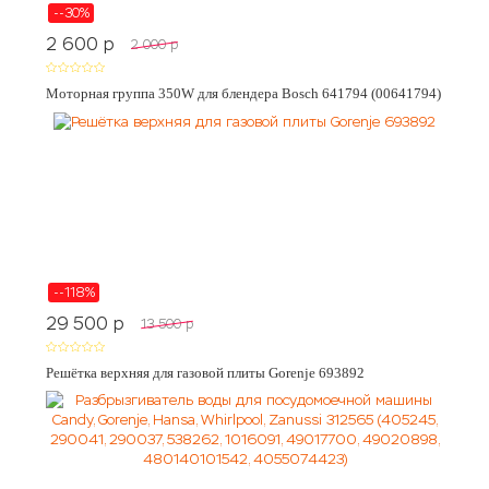
--30%
2 600
p
2 000
p
Моторная группа 350W для блендера Bosch 641794 (00641794)
--118%
29 500
p
13 500
p
Решётка верхняя для газовой плиты Gorenje 693892