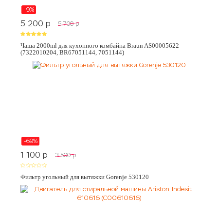
-9%
5 200
p
5 700
p
Чаша 2000ml для кухонного комбайна Braun AS00005622
(7322010204, BR67051144, 7051144)
-69%
1 100
p
3 500
p
Фильтр угольный для вытяжки Gorenje 530120