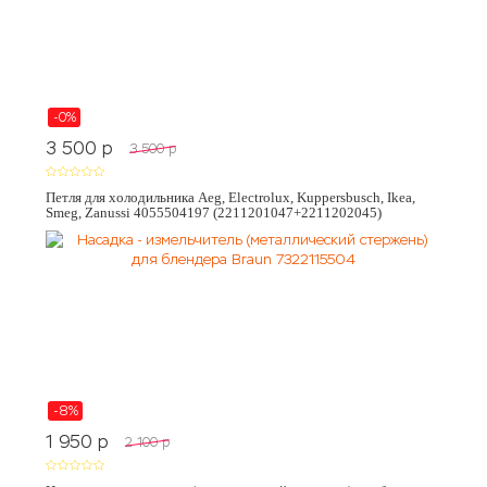
-0%
3 500
p
3 500
p
Петля для холодильника Aeg, Electrolux, Kuppersbusch, Ikea,
Smeg, Zanussi 4055504197 (2211201047+2211202045)
-8%
1 950
p
2 100
p