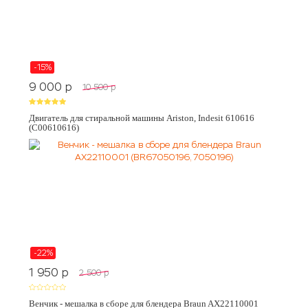
-15%
9 000
p
10 500
p
Двигатель для стиральной машины Ariston, Indesit 610616
(C00610616)
-22%
1 950
p
2 500
p
Венчик - мешалка в сборе для блендера Braun AX22110001