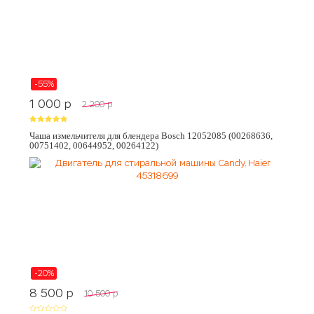
-55%
1 000
p
2 200
p
Чаша измельчителя для блендера Bosch 12052085 (00268636,
00751402, 00644952, 00264122)
-20%
8 500
p
10 500
p