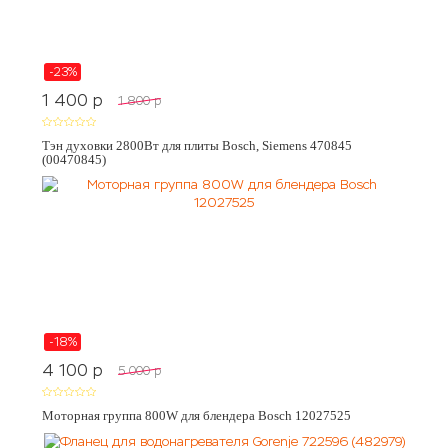
-23%
1 400
p
1 800
p
Тэн духовки 2800Вт для плиты Bosch, Siemens 470845
(00470845)
-18%
4 100
p
5 000
p
Моторная группа 800W для блендера Bosch 12027525