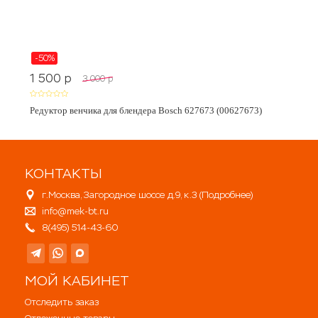
-50%
1 500
p
3 000
p
Редуктор венчика для блендера Bosch 627673 (00627673)
КОНТАКТЫ
г.Москва, Загородное шоссе д.9, к.3 (
Подробнее
)
info@mek-bt.ru
8(495) 514-43-60
МОЙ КАБИНЕТ
Отследить заказ