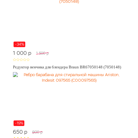
-34%
1 000
p
1 500
p
Редуктор венчика для блендера Braun BR67050148 (7050148)
-19%
650
p
800
p