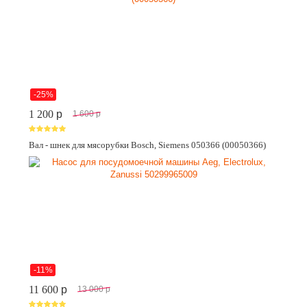
-25%
1 200
p
1 600
p
Вал - шнек для мясорубки Bosch, Siemens 050366 (00050366)
-11%
11 600
p
13 000
p