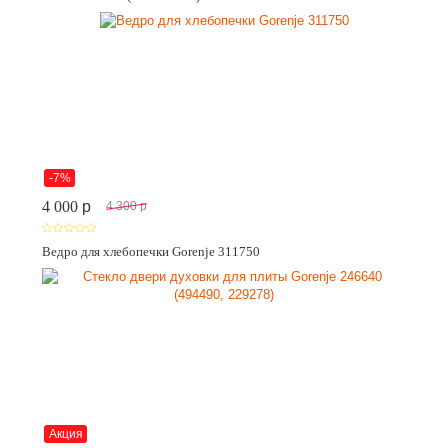
-7%
4 000
p
4 300
p
Ведро для хлебопечки Gorenje 311750
Акция