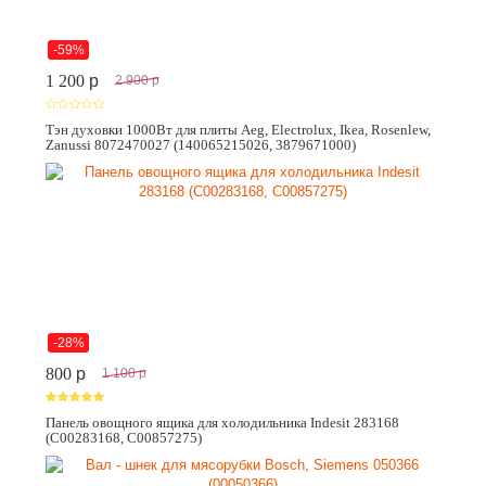
-59%
1 200
p
2 900
p
Тэн духовки 1000Вт для плиты Aeg, Electrolux, Ikea, Rosenlew,
Zanussi 8072470027 (140065215026, 3879671000)
-28%
800
p
1 100
p
Панель овощного ящика для холодильника Indesit 283168
(C00283168, C00857275)