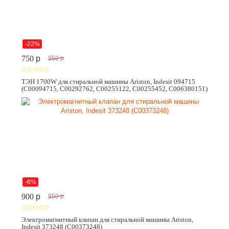
-22%
750
p
950
p
ТЭН 1700W для стиральной машины Ariston, Indesit 094715
(C00094715, C00292762, C00255122, C00255452, C006380151)
-6%
900
p
950
p
Электромагнитный клапан для стиральной машины Ariston,
Indesit 373248 (C00373248)