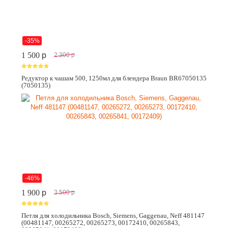
-35%
1 500
p
2 300
p
Редуктор к чашам 500, 1250мл для блендера Braun BR67050135
(7050135)
-46%
1 900
p
3 500
p
Петля для холодильника Bosch, Siemens, Gaggenau, Neff 481147
(00481147, 00265272, 00265273, 00172410, 00265843,