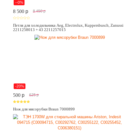
--0%
8 500
p
8 450
p
Петля для холодильника Aeg, Electrolux, Kuppersbusch, Zanussi
2211258013 + 43 2211257015
-20%
500
p
625
p
Нож для мясорубки Braun 7000899