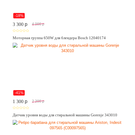
-18%
3 300
p
4 000
p
Моторная группа 650W для блендера Bosch 12040174
-41%
1 300
p
2 200
p
Датчик уровня воды для стиральной машины Gorenje 343010