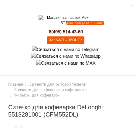
Нам доверяют с 2008г.
lose
8(495) 514-43-60
ЗАКАЗАТЬ ЗВОНОК
Главная
Запчасти для бытовой техники
Запчасти для кофеварок и кофемашин
Фильтры для кофеварок
Ситечко для кофеварки DeLonghi
5513281001 (CFM552DL)