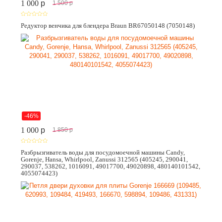
1 000
p
1 500
p
Редуктор венчика для блендера Braun BR67050148 (7050148)
-46%
1 000
p
1 850
p
Разбрызгиватель воды для посудомоечной машины Candy,
Gorenje, Hansa, Whirlpool, Zanussi 312565 (405245, 290041,
290037, 538262, 1016091, 49017700, 49020898, 480140101542,
4055074423)