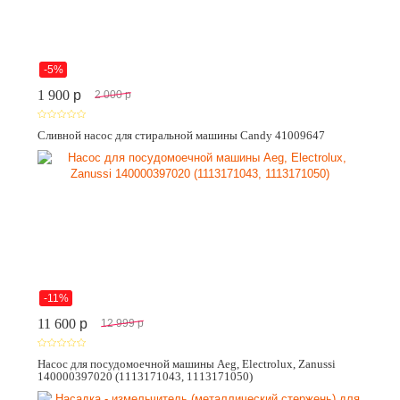
-5%
1 900
p
2 000
p
Сливной насос для стиральной машины Candy 41009647
-11%
11 600
p
12 999
p
Насос для посудомоечной машины Aeg, Electrolux, Zanussi
140000397020 (1113171043, 1113171050)