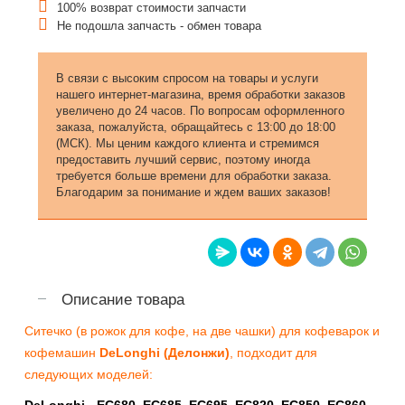
100% возврат стоимости запчасти
Не подошла запчасть - обмен товара
В связи с высоким спросом на товары и услуги
нашего интернет-магазина, время обработки заказов
увеличено до 24 часов. По вопросам оформленного
заказа, пожалуйста, обращайтесь с 13:00 до 18:00
(МСК). Мы ценим каждого клиента и стремимся
предоставить лучший сервис, поэтому иногда
требуется больше времени для обработки заказа.
Благодарим за понимание и ждем ваших заказов!
Описание товара
Ситечко (в рожок для кофе, на две чашки) для кофеварок и
кофемашин
DeLonghi (Делонжи)
, подходит для
следующих моделей:
DeLonghi - EC680, EC685, EC695, EC820, EC850, EC860,