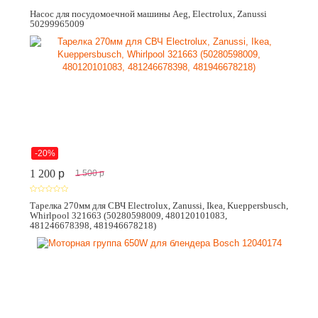
Насос для посудомоечной машины Aeg, Electrolux, Zanussi
50299965009
-20%
1 200
p
1 500
p
Тарелка 270мм для СВЧ Electrolux, Zanussi, Ikea, Kueppersbusch,
Whirlpool 321663 (50280598009, 480120101083,
481246678398, 481946678218)