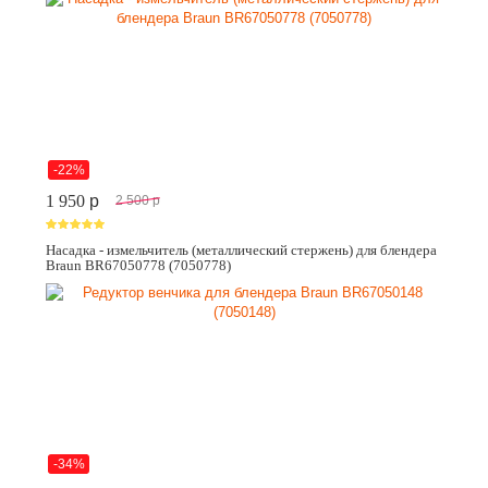
-22%
1 950
p
2 500
p
Насадка - измельчитель (металлический стержень) для блендера
Braun BR67050778 (7050778)
-34%