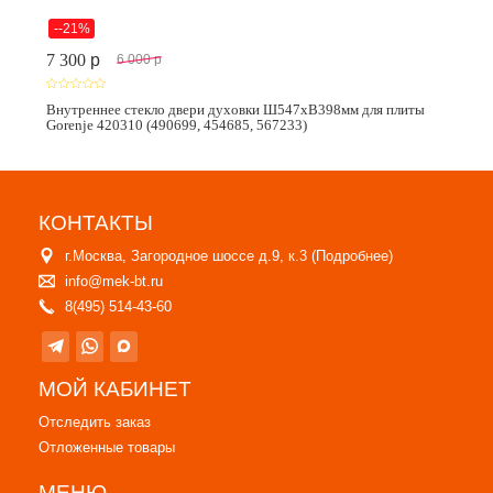
--21%
7 300
p
6 000
p
Внутреннее стекло двери духовки Ш547хВ398мм для плиты
Gorenje 420310 (490699, 454685, 567233)
КОНТАКТЫ
г.Москва, Загородное шоссе д.9, к.3 (
Подробнее
)
info@mek-bt.ru
8(495) 514-43-60
МОЙ КАБИНЕТ
Отследить заказ
Отложенные товары
МЕНЮ