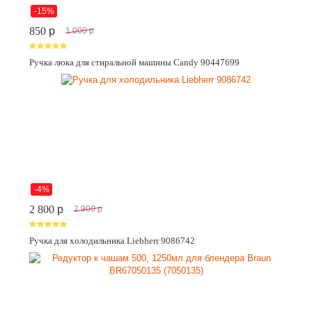
-15%
850
p
1 000
p
Ручка люка для стиральной машины Candy 90447699
-4%
2 800
p
2 900
p
Ручка для холодильника Liebherr 9086742