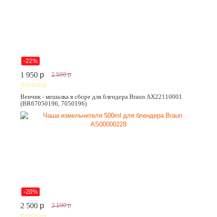
-22%
1 950
p
2 500
p
Венчик - мешалка в сборе для блендера Braun AX22110001
(BR67050196, 7050196)
-20%
2 500
p
3 100
p