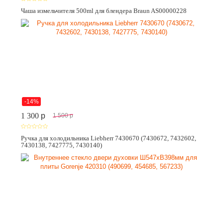
Чаша измельчителя 500ml для блендера Braun AS00000228
-14%
1 300
p
1 500
p
Ручка для холодильника Liebherr 7430670 (7430672, 7432602,
7430138, 7427775, 7430140)