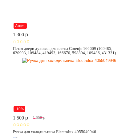
Акция
1 300
p
Петля двери духовки для плиты Gorenje 166669 (109485,
620993, 109484, 419493, 166670, 598894, 109486, 431331)
-10%
1 500
p
1 650
p
Ручка для холодильника Electrolux 4055049946