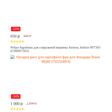
-19%
650
p
800
p
Ребро барабана для стиральной машины Ariston, Indesit 097565
(C00097565)
-34%
1 000
p
1 500
p