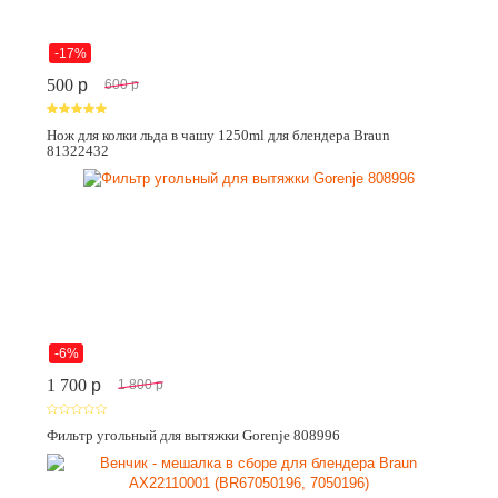
-17%
500
p
600
p
Нож для колки льда в чашу 1250ml для блендера Braun
81322432
-6%
1 700
p
1 800
p
Фильтр угольный для вытяжки Gorenje 808996