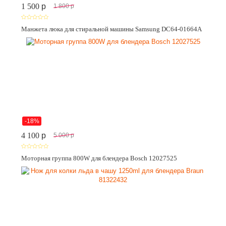
1 500
p
1 800
p
Манжета люка для стиральной машины Samsung DC64-01664A
-18%
4 100
p
5 000
p
Моторная группа 800W для блендера Bosch 12027525