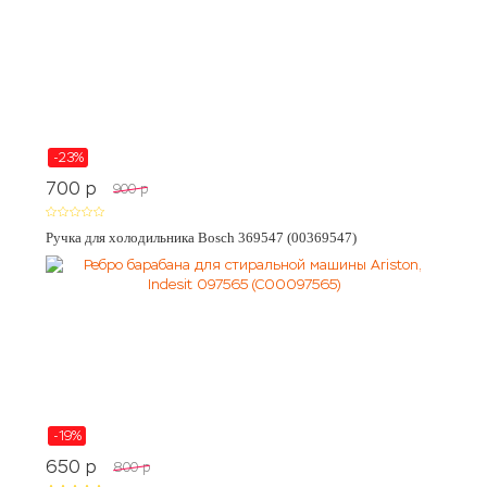
-23%
700
p
900
p
Ручка для холодильника Bosch 369547 (00369547)
-19%
650
p
800
p