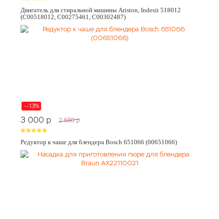
Двигатель для стиральной машины Ariston, Indesit 518012
(C00518012, C00275461, C00302487)
--13%
3 000
p
2 650
p
Редуктор к чаше для блендера Bosch 651066 (00651066)