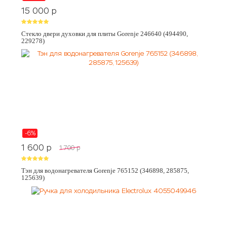
15 000
p
Стекло двери духовки для плиты Gorenje 246640 (494490,
229278)
-6%
1 600
p
1 700
p
Тэн для водонагревателя Gorenje 765152 (346898, 285875,
125639)