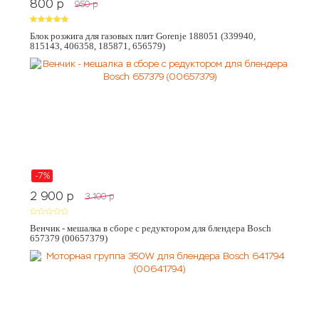
800
p
950
p
Блок розжига для газовых плит Gorenje 188051 (339940,
815143, 406358, 185871, 656579)
-7%
2 900
p
3 100
p
Венчик - мешалка в сборе с редуктором для блендера Bosch
657379 (00657379)