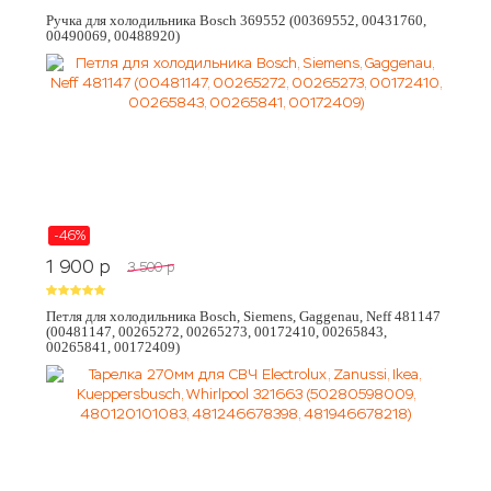
Ручка для холодильника Bosch 369552 (00369552, 00431760,
00490069, 00488920)
-46%
1 900
p
3 500
p
Петля для холодильника Bosch, Siemens, Gaggenau, Neff 481147
(00481147, 00265272, 00265273, 00172410, 00265843,
00265841, 00172409)