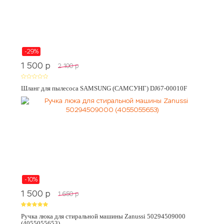
-29%
1 500
p
2 100
p
Шланг для пылесоса SAMSUNG (САМСУНГ) DJ67-00010F
-10%
1 500
p
1 650
p
Ручка люка для стиральной машины Zanussi 50294509000
(4055055653)