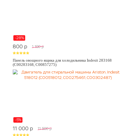
-28%
800
p
1 100
p
Панель овощного ящика для холодильника Indesit 283168
(C00283168, C00857275)
-5%
11 000
p
11 500
p