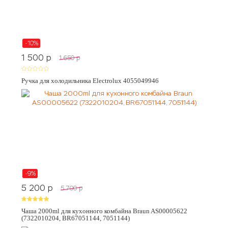
-10%
1 500
p
1 650
p
Ручка для холодильника Electrolux 4055049946
-9%
5 200
p
5 700
p
Чаша 2000ml для кухонного комбайна Braun AS00005622
(7322010204, BR67051144, 7051144)