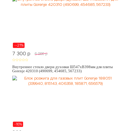
--21%
7 300
p
6 000
p
Внутреннее стекло двери духовки Ш547хВ398мм для плиты
Gorenje 420310 (490699, 454685, 567233)
-16%