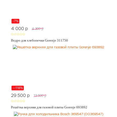
-7%
4 000
p
4 300
p
Ведро для хлебопечки Gorenje 311750
--118%
29 500
p
13 500
p
Решётка верхняя для газовой плиты Gorenje 693892