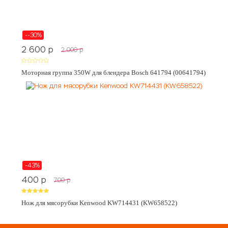
--30%
2 600
p
2 000
p
Моторная группа 350W для блендера Bosch 641794 (00641794)
-43%
400
p
700
p
Нож для мясорубки Kenwood KW714431 (KW658522)