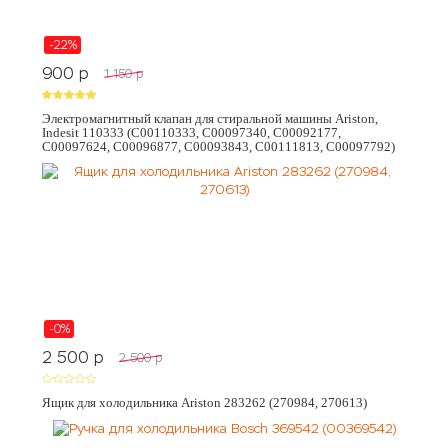
-22%
900
p
1 150
p
Электромагнитный клапан для стиральной машины Ariston,
Indesit 110333 (C00110333, C00097340, C00092177,
C00097624, C00096877, C00093843, C00111813, C00097792)
-0%
2 500
p
2 500
p
Ящик для холодильника Ariston 283262 (270984, 270613)