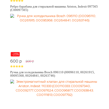
Ребро барабана для стиральной машины Ariston, Indesit 097565
(C00097565)
-25%
600
p
800
p
Ручка для холодильника Bosch 096110 (00096110, 00261915,
00095368, 00264841, 00263746)