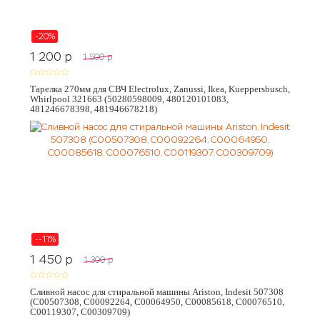
-20%
1 200
p
1 500
p
Тарелка 270мм для СВЧ Electrolux, Zanussi, Ikea, Kueppersbusch,
Whirlpool 321663 (50280598009, 480120101083,
481246678398, 481946678218)
--11%
1 450
p
1 300
p
Сливной насос для стиральной машины Ariston, Indesit 507308
(C00507308, C00092264, C00064950, C00085618, C00076510,
C00119307, C00309709)