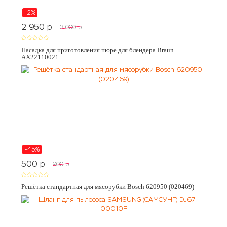
-2%
2 950
p
3 000
p
Насадка для приготовления пюре для блендера Braun
AX22110021
-45%
500
p
900
p
Решётка стандартная для мясорубки Bosch 620950 (020469)