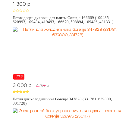
1 300
p
Петля двери духовки для плиты Gorenje 166669 (109485,
620993, 109484, 419493, 166670, 598894, 109486, 431331)
-27%
3 000
p
4 100
p
Петли для холодильника Gorenje 347828 (331781, 639800,
331728)