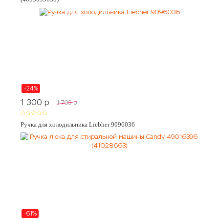
-24%
1 300
p
1 700
p
Ручка для холодильника Liebher 9096036
-61%