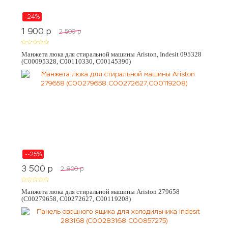
-24%
1 900
p
2 500
p
Манжета люка для стиральной машины Ariston, Indesit 095328
(C00095328, C00110330, C00145390)
--25%
3 500
p
2 800
p
Манжета люка для стиральной машины Ariston 279658
(C00279658, C00272627, C00119208)