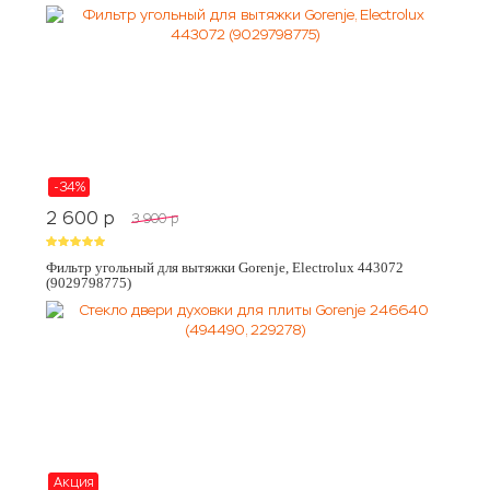
-34%
2 600
p
3 900
p
Фильтр угольный для вытяжки Gorenje, Electrolux 443072
(9029798775)
Акция