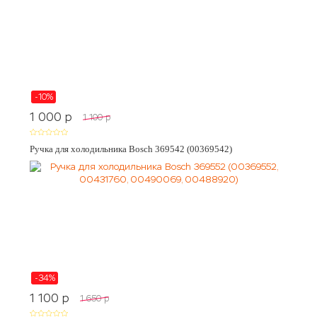
-10%
1 000
p
1 100
p
Ручка для холодильника Bosch 369542 (00369542)
-34%
1 100
p
1 650
p