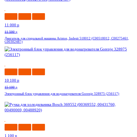
-5%
11 000
p
11 500
p
Двигатель для стиральной машины Ariston, Indesit 518012 (C00518012, C00275461,
C00302487)
-34%
10 100
p
15 100
p
Электронный блок управления для водонагревателя Gorenje 328975 (256117)
-34%
1 100
p