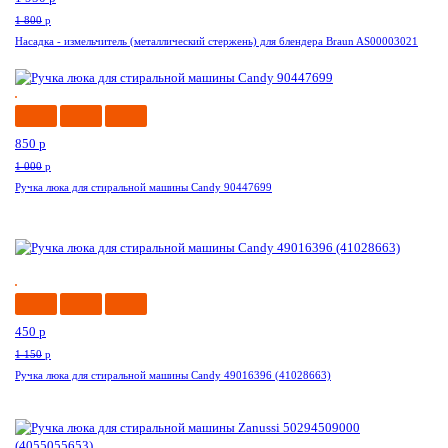
1 800
p
Насадка - измельчитель (металлический стержень) для блендера Braun AS00003021
-15%
850
p
1 000
p
Ручка люка для стиральной машины Candy 90447699
-61%
450
p
1 150
p
Ручка люка для стиральной машины Candy 49016396 (41028663)