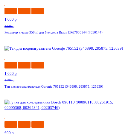
1 000
p
1 500
p
Редуктор к чаше 350ml для блендера Braun BR67050144 (7050144)
-6%
1 600
p
1 700
p
Тэн для водонагревателя Gorenje 765152 (346898, 285875, 125639)
-25%
600
p