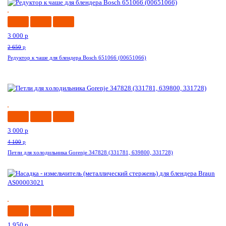
--13%
3 000
p
2 650
p
Редуктор к чаше для блендера Bosch 651066 (00651066)
-27%
3 000
p
4 100
p
Петли для холодильника Gorenje 347828 (331781, 639800, 331728)
--8%
1 950
p