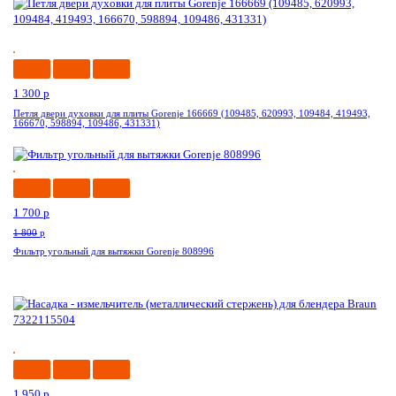
Акция
1 300
p
Петля двери духовки для плиты Gorenje 166669 (109485, 620993, 109484, 419493,
166670, 598894, 109486, 431331)
-6%
1 700
p
1 800
p
Фильтр угольный для вытяжки Gorenje 808996
-8%
1 950
p