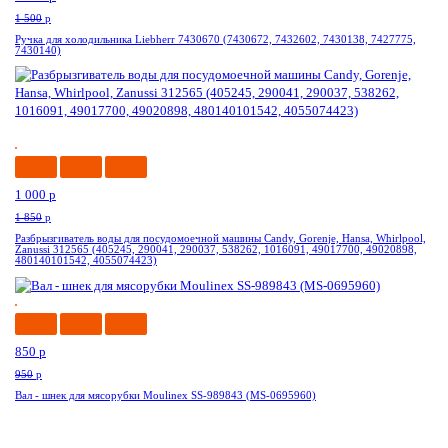
1 500
p
Ручка для холодильника Liebherr 7430670 (7430672, 7432602, 7430138, 7427775,
7430140)
-46%
1 000
p
1 850
p
Разбрызгиватель воды для посудомоечной машины Candy, Gorenje, Hansa, Whirlpool,
Zanussi 312565 (405245, 290041, 290037, 538262, 1016091, 49017700, 49020898,
480140101542, 4055074423)
-11%
850
p
950
p
Вал - шнек для мясорубки Moulinex SS-989843 (MS-0695960)