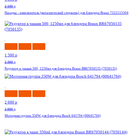
2 100
p
Насадка - измельчитель (металлический стержень) для блендера Braun 7322115504
-35%
1 500
p
2 300
p
Редуктор к чашам 500, 1250мл для блендера Braun BR67050135 (7050135)
--30%
2 600
p
2 000
p
Моторная группа 350W для блендера Bosch 641794 (00641794)
-34%