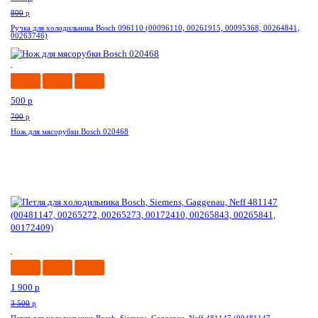
800
p
Ручка для холодильника Bosch 096110 (00096110, 00261915, 00095368, 00264841,
00263746)
-29%
500
p
700
p
Нож для мясорубки Bosch 020468
-46%
1 900
p
3 500
p