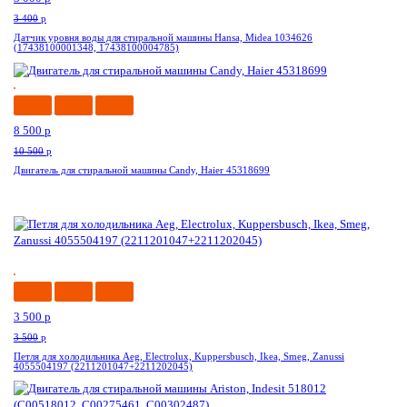
3 400
p
Датчик уровня воды для стиральной машины Hansa, Midea 1034626
(17438100001348, 17438100004785)
-20%
8 500
p
10 500
p
Двигатель для стиральной машины Candy, Haier 45318699
-0%
3 500
p
3 500
p
Петля для холодильника Aeg, Electrolux, Kuppersbusch, Ikea, Smeg, Zanussi
4055504197 (2211201047+2211202045)