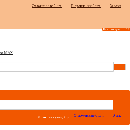
Отложенные
0
шт.
В сравнении
0
шт.
Заказы
Нам доверяют с 20
Отложенные
0
шт.
0
шт.
0
тов. на сумму
0
p