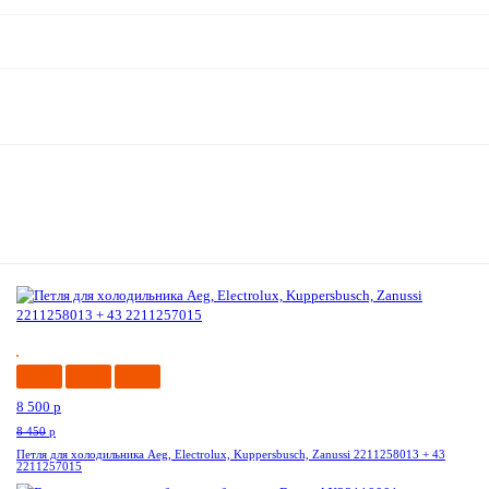
--0%
8 500
p
8 450
p
Петля для холодильника Aeg, Electrolux, Kuppersbusch, Zanussi 2211258013 + 43
2211257015