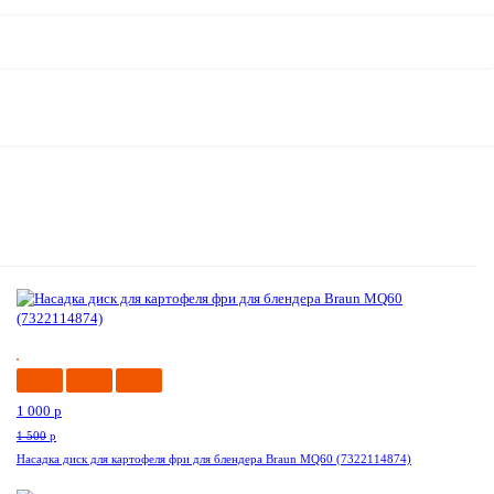
-34%
1 000
p
1 500
p
Насадка диск для картофеля фри для блендера Braun MQ60 (7322114874)