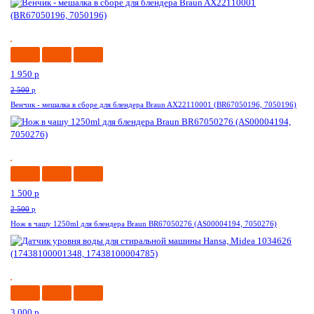
-22%
1 950
p
2 500
p
Венчик - мешалка в сборе для блендера Braun AX22110001 (BR67050196, 7050196)
-40%
1 500
p
2 500
p
Нож в чашу 1250ml для блендера Braun BR67050276 (AS00004194, 7050276)
-12%
3 000
p