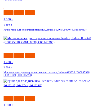
-10%
1 500
p
1 650
p
Ручка люка для стиральной машины Zanussi 50294509000 (4055055653)
-24%
1 900
p
2 500
p
Манжета люка для стиральной машины Ariston, Indesit 095328 (C00095328,
C00110330, C00145390)
-14%
1 300
p