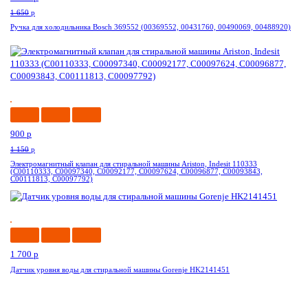
1 650
p
Ручка для холодильника Bosch 369552 (00369552, 00431760, 00490069, 00488920)
-22%
900
p
1 150
p
Электромагнитный клапан для стиральной машины Ariston, Indesit 110333
(C00110333, C00097340, C00092177, C00097624, C00096877, C00093843,
C00111813, C00097792)
Акция
1 700
p
Датчик уровня воды для стиральной машины Gorenje HK2141451