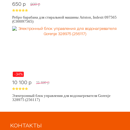
650
p
800
p
Ребро барабана для стиральной машины Ariston, Indesit 097565
(C00097565)
-34%
10 100
p
15 100
p
Электронный блок управления для водонагревателя Gorenje
328975 (256117)
КОНТАКТЫ