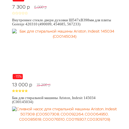
7 300
p
6 000
p
Внутреннее стекло двери духовки Ш547хВ398мм для плиты
Gorenje 420310 (490699, 454685, 567233)
-15%
13 000
p
15 200
p
Бак для стиральной машины Ariston, Indesit 145034
(C00145034)