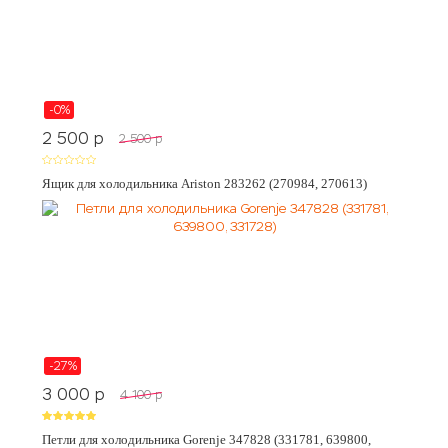
-0%
2 500
p
2 500
p
Ящик для холодильника Ariston 283262 (270984, 270613)
-27%
3 000
p
4 100
p
Петли для холодильника Gorenje 347828 (331781, 639800,