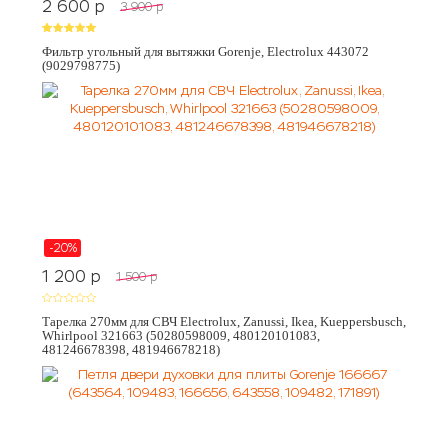
2 600
p
3 900
p
Фильтр угольный для вытяжки Gorenje, Electrolux 443072
(9029798775)
-20%
1 200
p
1 500
p
Тарелка 270мм для СВЧ Electrolux, Zanussi, Ikea, Kueppersbusch,
Whirlpool 321663 (50280598009, 480120101083,
481246678398, 481946678218)