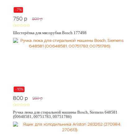
-7%
750
p
800
p
Шестерёнка для мясорубки Bosch 177498
-16%
800
p
950
p
Ручка люка для стиральной машины Bosch, Siemens 648581
(00648581, 00751783, 00751786)