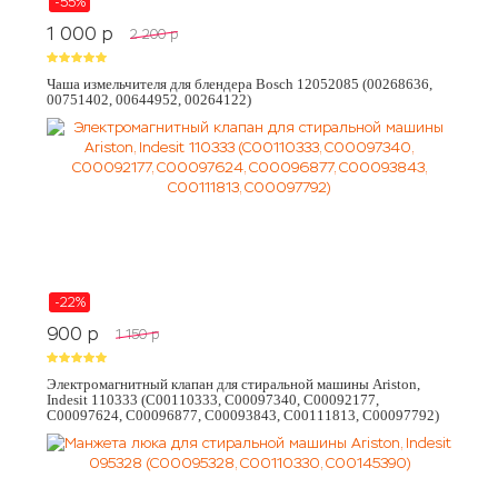
-55%
1 000
p
2 200
p
Чаша измельчителя для блендера Bosch 12052085 (00268636,
00751402, 00644952, 00264122)
-22%
900
p
1 150
p
Электромагнитный клапан для стиральной машины Ariston,
Indesit 110333 (C00110333, C00097340, C00092177,
C00097624, C00096877, C00093843, C00111813, C00097792)