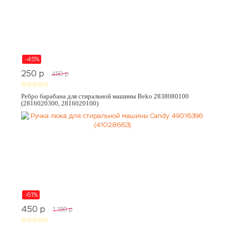
-45%
250
p
450
p
Ребро барабана для стиральной машины Beko 2838080100
(2816020300, 2816020100)
-61%
450
p
1 150
p