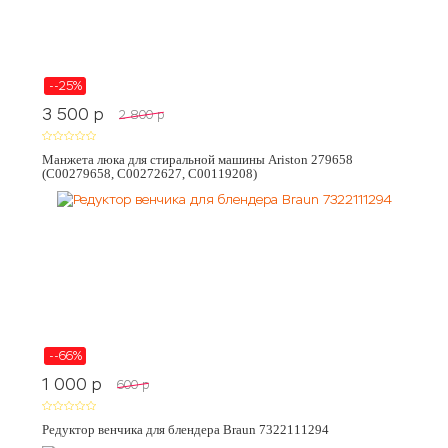
--25%
3 500
p
2 800
p
Манжета люка для стиральной машины Ariston 279658
(C00279658, C00272627, C00119208)
--66%
1 000
p
600
p
Редуктор венчика для блендера Braun 7322111294