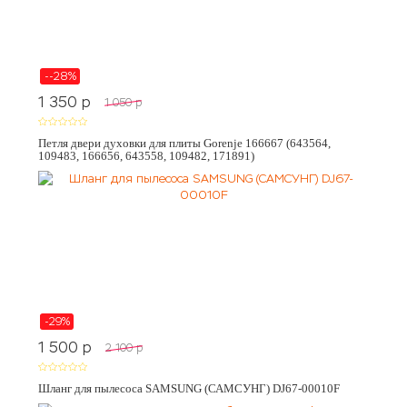
--28%
1 350
p
1 050
p
Петля двери духовки для плиты Gorenje 166667 (643564,
109483, 166656, 643558, 109482, 171891)
-29%
1 500
p
2 100
p
Шланг для пылесоса SAMSUNG (САМСУНГ) DJ67-00010F