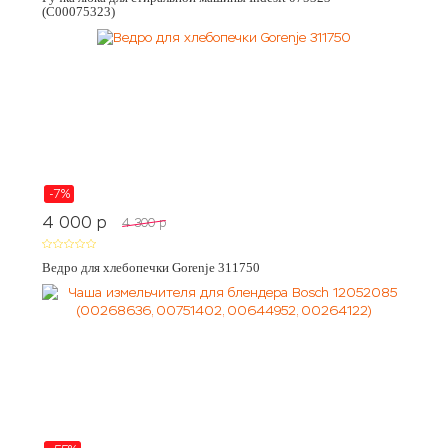
(C00075323)
-7%
4 000
p
4 300
p
Ведро для хлебопечки Gorenje 311750