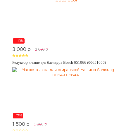
--13%
3 000
p
2 650
p
Редуктор к чаше для блендера Bosch 651066 (00651066)
-17%
1 500
p
1 800
p