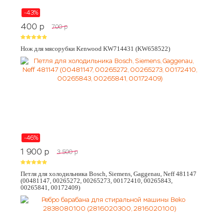
-43%
400
p
700
p
Нож для мясорубки Kenwood KW714431 (KW658522)
-46%
1 900
p
3 500
p
Петля для холодильника Bosch, Siemens, Gaggenau, Neff 481147
(00481147, 00265272, 00265273, 00172410, 00265843,
00265841, 00172409)