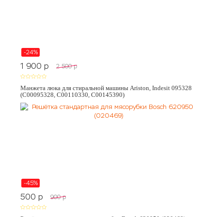
-24%
1 900
p
2 500
p
Манжета люка для стиральной машины Ariston, Indesit 095328
(C00095328, C00110330, C00145390)
-45%
500
p
900
p