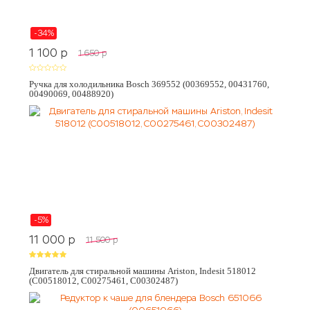
-34%
1 100
p
1 650
p
Ручка для холодильника Bosch 369552 (00369552, 00431760,
00490069, 00488920)
-5%
11 000
p
11 500
p
Двигатель для стиральной машины Ariston, Indesit 518012
(C00518012, C00275461, C00302487)