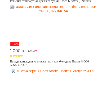
Решётка стандартная для мясорубки Bosch 620950 (020469)
-34%
1 000
p
1 500
p
Насадка диск для картофеля фри для блендера Braun MQ60
(7322114874)