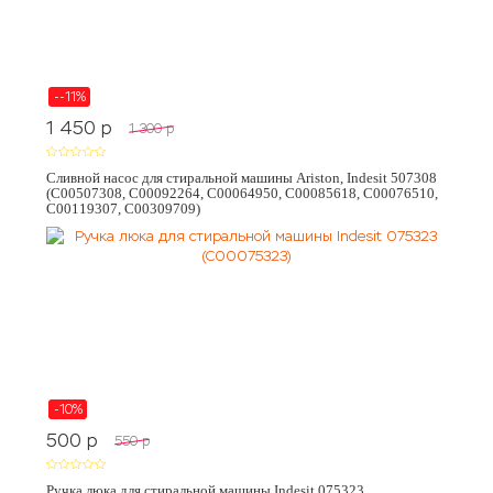
--11%
1 450
p
1 300
p
Сливной насос для стиральной машины Ariston, Indesit 507308
(C00507308, C00092264, C00064950, C00085618, C00076510,
C00119307, C00309709)
-10%
500
p
550
p
Ручка люка для стиральной машины Indesit 075323