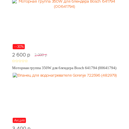
--30%
2 600
p
2 000
p
Моторная группа 350W для блендера Bosch 641794 (00641794)
Акция
3 400
p