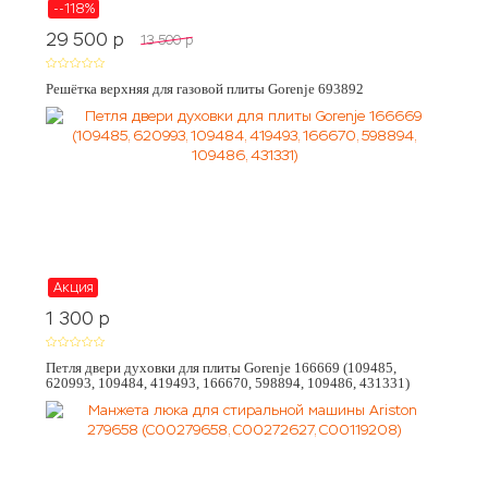
--118%
29 500
p
13 500
p
Решётка верхняя для газовой плиты Gorenje 693892
Акция
1 300
p
Петля двери духовки для плиты Gorenje 166669 (109485,
620993, 109484, 419493, 166670, 598894, 109486, 431331)