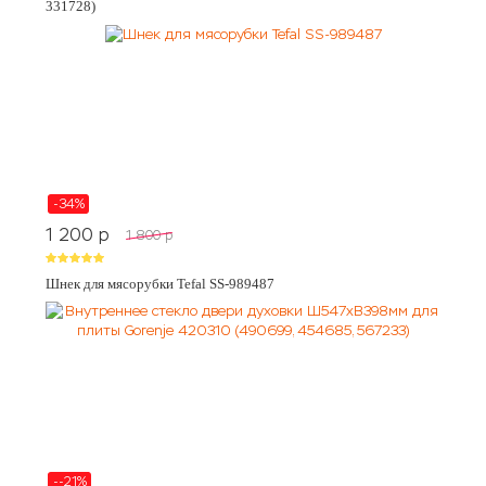
331728)
-34%
1 200
p
1 800
p
Шнек для мясорубки Tefal SS-989487
--21%