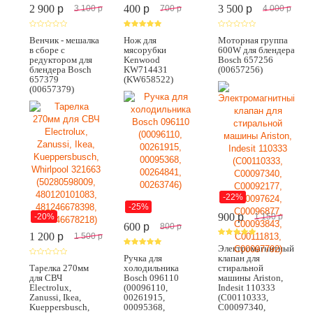
2 900
p
400
p
3 500
p
3 100
p
700
p
4 000
p
Венчик - мешалка
Нож для
Моторная группа
в сборе с
мясорубки
600W для блендера
редуктором для
Kenwood
Bosch 657256
блендера Bosch
KW714431
(00657256)
657379
(KW658522)
(00657379)
-22%
-25%
900
p
-20%
1 150
p
600
p
800
p
1 200
p
1 500
p
Электромагнитный
Ручка для
клапан для
Тарелка 270мм
холодильника
стиральной
для СВЧ
Bosch 096110
машины Ariston,
Electrolux,
(00096110,
Indesit 110333
Zanussi, Ikea,
00261915,
(C00110333,
Kueppersbusch,
00095368,
C00097340,