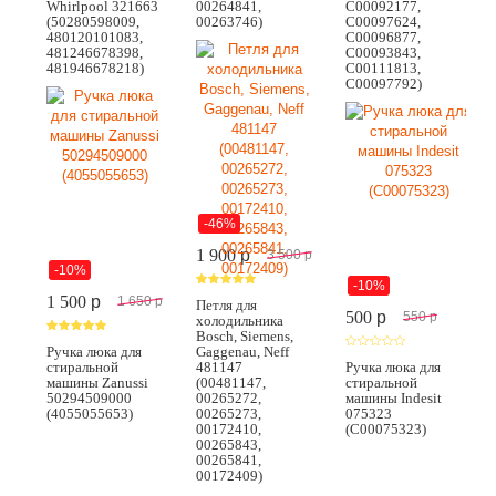
Whirlpool 321663
00264841,
C00092177,
(50280598009,
00263746)
C00097624,
480120101083,
C00096877,
481246678398,
C00093843,
481946678218)
C00111813,
C00097792)
-46%
1 900
p
3 500
p
-10%
-10%
1 500
p
1 650
p
Петля для
500
p
550
p
холодильника
Bosch, Siemens,
Ручка люка для
Gaggenau, Neff
стиральной
481147
Ручка люка для
машины Zanussi
(00481147,
стиральной
50294509000
00265272,
машины Indesit
(4055055653)
00265273,
075323
00172410,
(C00075323)
00265843,
00265841,
00172409)