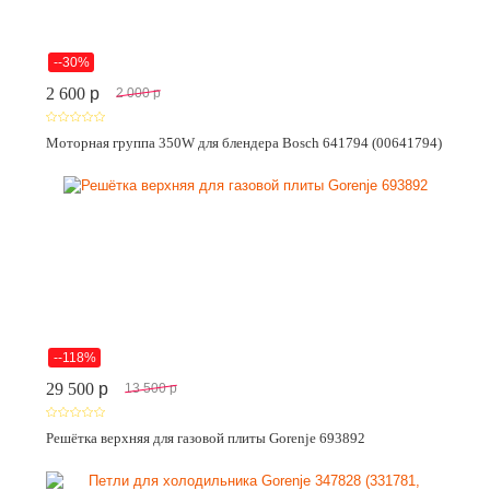
--30%
2 600
p
2 000
p
Моторная группа 350W для блендера Bosch 641794 (00641794)
--118%
29 500
p
13 500
p
Решётка верхняя для газовой плиты Gorenje 693892