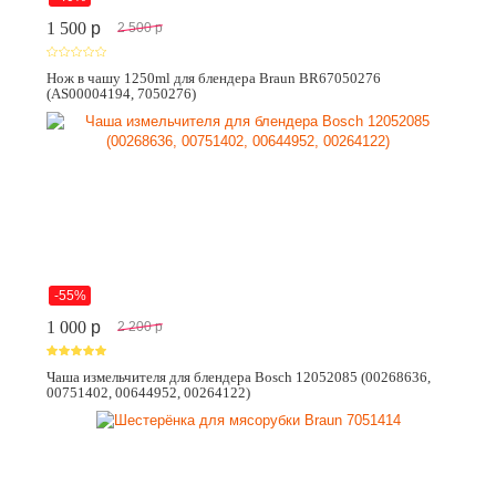
1 500
p
2 500
p
Нож в чашу 1250ml для блендера Braun BR67050276
(AS00004194, 7050276)
-55%
1 000
p
2 200
p
Чаша измельчителя для блендера Bosch 12052085 (00268636,
00751402, 00644952, 00264122)