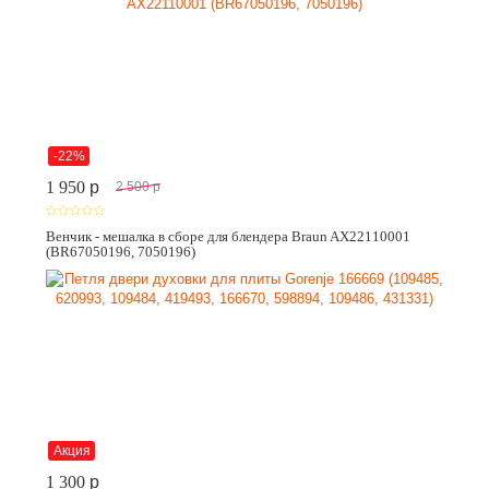
-22%
1 950
p
2 500
p
Венчик - мешалка в сборе для блендера Braun AX22110001
(BR67050196, 7050196)
Акция
1 300
p