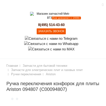
Нам доверяют с 2008г.
lose
8(495) 514-43-60
ЗАКАЗАТЬ ЗВОНОК
Главная
Запчасти для бытовой техники
Запчасти для электрических плит и газовых плит
Ручки переключения
Ariston
Ручка переключения конфорок для плиты
Ariston 094807 (C00094807)