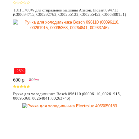
ТЭН 1700W для стиральной машины Ariston, Indesit 094715
(C00094715, C00292762, C00255122, C00255452, C006380151)
-25%
600
p
800
p
Ручка для холодильника Bosch 096110 (00096110, 00261915,
00095368, 00264841, 00263746)