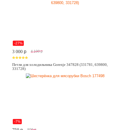
-27%
3 000
p
4 100
p
Петли для холодильника Gorenje 347828 (331781, 639800,
331728)
-7%
750
p
800
p