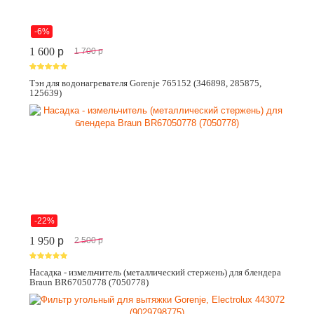
-6%
1 600
p
1 700
p
Тэн для водонагревателя Gorenje 765152 (346898, 285875,
125639)
-22%
1 950
p
2 500
p
Насадка - измельчитель (металлический стержень) для блендера
Braun BR67050778 (7050778)