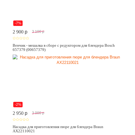
-7%
2 900
p
3 100
p
Венчик - мешалка в сборе с редуктором для блендера Bosch
657379 (00657379)
-2%
2 950
p
3 000
p
Насадка для приготовления пюре для блендера Braun
AX22110021