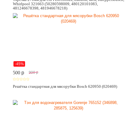
Whirlpool 321663 (50280598009, 480120101083,
481246678398, 481946678218)
-45%
500
p
900
p
Решётка стандартная для мясорубки Bosch 620950 (020469)