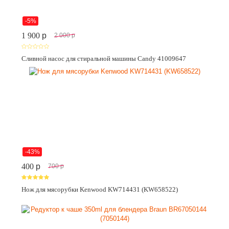
-5%
1 900
p
2 000
p
Сливной насос для стиральной машины Candy 41009647
-43%
400
p
700
p
Нож для мясорубки Kenwood KW714431 (KW658522)