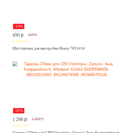
-10%
450
p
500
p
Шестерёнка для мясорубки Braun 7051414
-20%
1 200
p
1 500
p
Тарелка 270мм для СВЧ Electrolux, Zanussi, Ikea, Kueppersbusch,