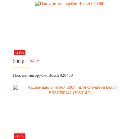
-29%
500
p
700
p
Нож для мясорубки Bosch 020468
-17%