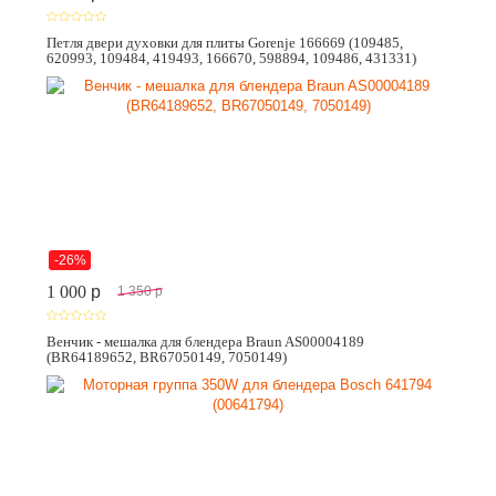
Петля двери духовки для плиты Gorenje 166669 (109485,
620993, 109484, 419493, 166670, 598894, 109486, 431331)
-26%
1 000
p
1 350
p
Венчик - мешалка для блендера Braun AS00004189
(BR64189652, BR67050149, 7050149)