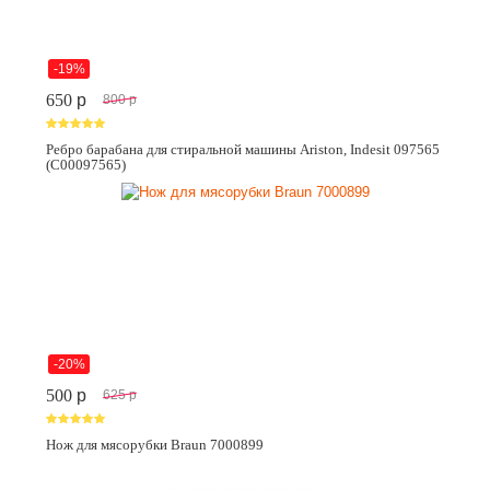
-19%
650
p
800
p
Ребро барабана для стиральной машины Ariston, Indesit 097565
(C00097565)
-20%
500
p
625
p
Нож для мясорубки Braun 7000899