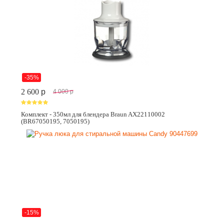
-35%
2 600
p
4 000
p
Комплект - 350мл для блендера Braun AX22110002
(BR67050195, 7050195)
-15%