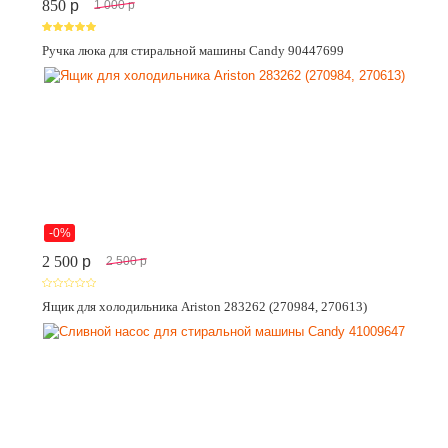
850
p
1 000
p
Ручка люка для стиральной машины Candy 90447699
-0%
2 500
p
2 500
p
Ящик для холодильника Ariston 283262 (270984, 270613)