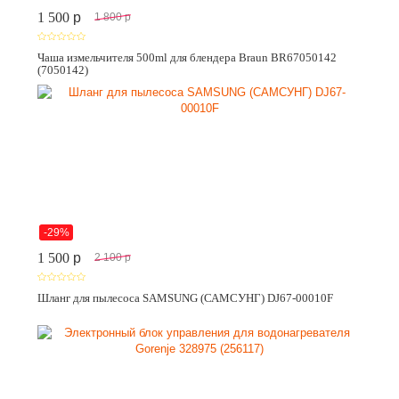
1 500
p
1 800
p
Чаша измельчителя 500ml для блендера Braun BR67050142
(7050142)
-29%
1 500
p
2 100
p
Шланг для пылесоса SAMSUNG (САМСУНГ) DJ67-00010F