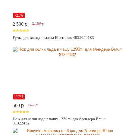
-21%
2 500
p
3 150
p
Ручка для холодильника Electrolux 4055050183
-17%
500
p
600
p
Нож для колки льда в чашу 1250ml для блендера Braun
81322432