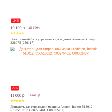
-34%
10 100
p
15 100
p
Электронный блок управления для водонагревателя Gorenje
328975 (256117)
-5%
11 000
p
11 500
p
Двигатель для стиральной машины Ariston, Indesit 518012
(C00518012, C00275461, C00302487)