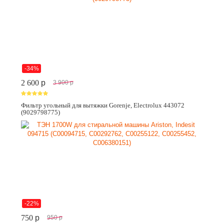
-34%
2 600
p
3 900
p
Фильтр угольный для вытяжки Gorenje, Electrolux 443072
(9029798775)
-22%
750
p
950
p