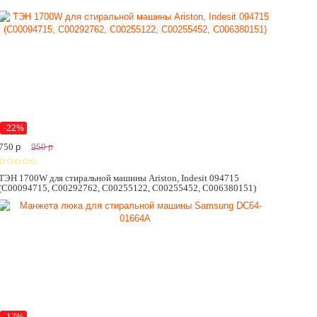
-22%
750
p
950
p
ТЭН 1700W для стиральной машины Ariston, Indesit 094715
(C00094715, C00292762, C00255122, C00255452, C006380151)