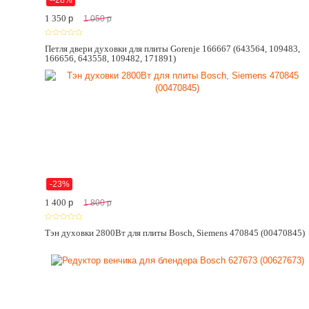
--28%
1 350
p
1 050
p
Петля двери духовки для плиты Gorenje 166667 (643564, 109483,
166656, 643558, 109482, 171891)
-23%
1 400
p
1 800
p
Тэн духовки 2800Вт для плиты Bosch, Siemens 470845 (00470845)