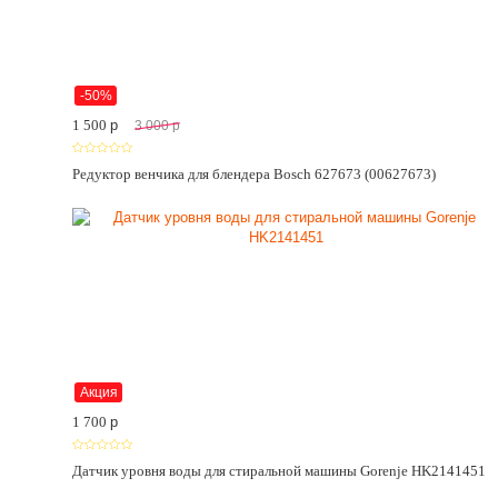
-50%
1 500
p
3 000
p
Редуктор венчика для блендера Bosch 627673 (00627673)
Акция
1 700
p
Датчик уровня воды для стиральной машины Gorenje HK2141451