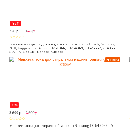
-32%
750
p
1 100
p
Ремкомплект двери для посудомоечной машины Bosch, Siemens,
Neff, Gaggenau 754866 (00751866, 00754869, 00626662, 754866
659339, 623540, 627230, 540238)
Новинка
-0%
3 600
p
3 600
p
Манжета люка для стиральной машины Samsung DC64-02605A