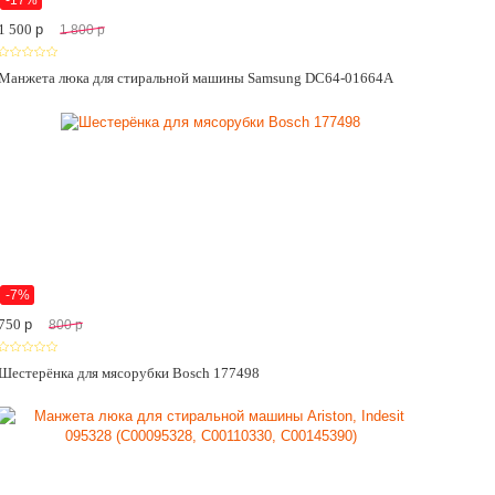
-17%
1 500
p
1 800
p
Манжета люка для стиральной машины Samsung DC64-01664A
-7%
750
p
800
p
Шестерёнка для мясорубки Bosch 177498