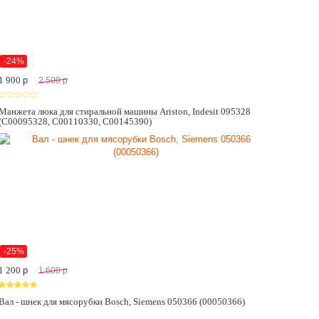
-24%
1 900
p
2 500
p
Манжета люка для стиральной машины Ariston, Indesit 095328
(C00095328, C00110330, C00145390)
-25%
1 200
p
1 600
p
Вал - шнек для мясорубки Bosch, Siemens 050366 (00050366)