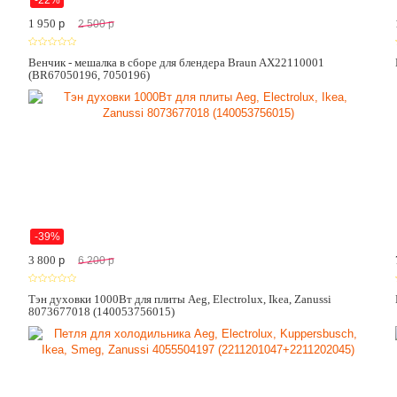
-22%
1 950
p
2 500
p
Венчик - мешалка в сборе для блендера Braun AX22110001
(BR67050196, 7050196)
-39%
3 800
p
6 200
p
Тэн духовки 1000Вт для плиты Aeg, Electrolux, Ikea, Zanussi
8073677018 (140053756015)