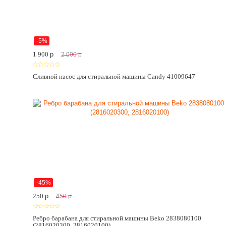
-5%
1 900
p
2 000
p
Сливной насос для стиральной машины Candy 41009647
-45%
250
p
450
p
Ребро барабана для стиральной машины Beko 2838080100
(2816020300, 2816020100)