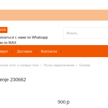
ОНОК
зврат
Доставка
Контакты
еских плит и газовых плит
Ручки переключения
Gorenje
enje 230662
900
p