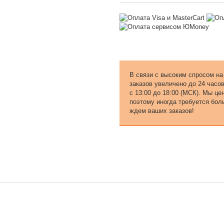
В связи с высоким спросом на
заказов увеличено до 24 часо
с 13:00 до 18:00 (МСК). Мы ц
поэтому иногда требуется бол
ждем ваших заказов!