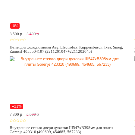
-0%
3 500
p
3 500
p
Петля для холодильника Aeg, Electrolux, Kuppersbusch, Ikea, Smeg,
Zanussi 4055504197 (2211201047+2211202045)
--21%
7 300
p
6 000
p
Внутреннее стекло двери духовки Ш547хВ398мм для плиты
Gorenje 420310 (490699, 454685, 567233)