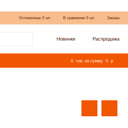
Отложенные
0
шт.
В сравнении
0
шт.
Заказы
Новинки
Распродажа
0
тов. на сумму
0
p