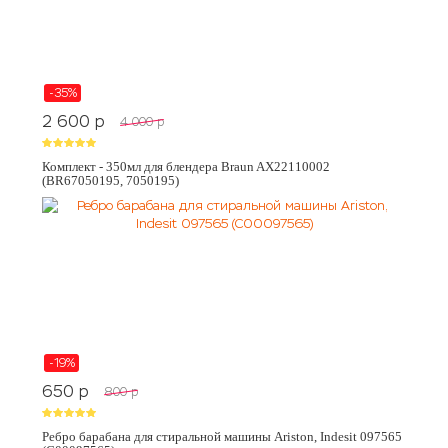
-35%
2 600
p
4 000
p
Комплект - 350мл для блендера Braun AX22110002
(BR67050195, 7050195)
-19%
650
p
800
p
Ребро барабана для стиральной машины Ariston, Indesit 097565