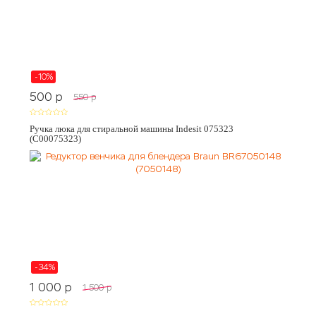
-10%
500
p
550
p
Ручка люка для стиральной машины Indesit 075323
(C00075323)
-34%
1 000
p
1 500
p