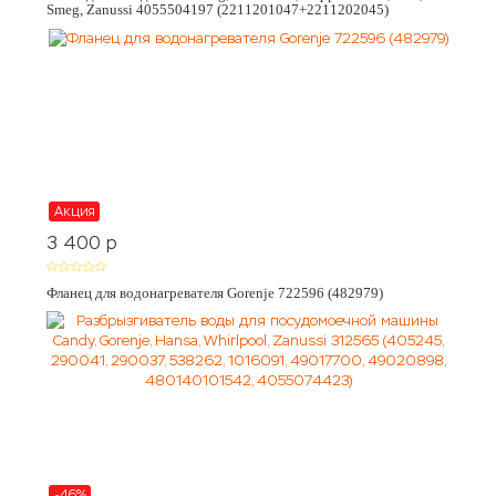
Smeg, Zanussi 4055504197 (2211201047+2211202045)
Акция
3 400
p
Фланец для водонагревателя Gorenje 722596 (482979)
-46%