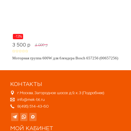
-13%
3 500
p
4 000
p
Моторная группа 600W для блендера Bosch 657256 (00657256)
КОНТАКТЫ
г.Москва, Загородное шоссе д.9, к.3 (
Подробнее
)
info@mek-bt.ru
8(495) 514-43-60
МОЙ КАБИНЕТ