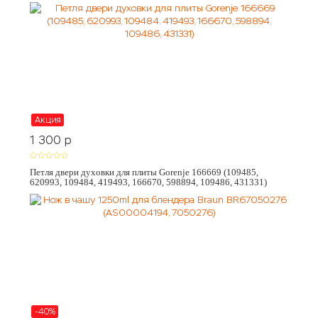
Акция
1 300
p
Петля двери духовки для плиты Gorenje 166669 (109485,
620993, 109484, 419493, 166670, 598894, 109486, 431331)
-40%