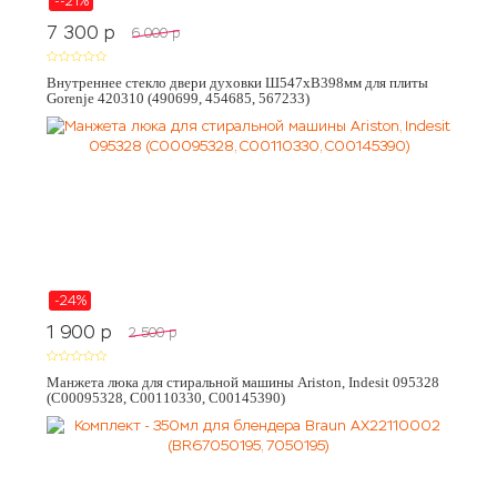
--21%
7 300
p
6 000
p
Внутреннее стекло двери духовки Ш547хВ398мм для плиты
Gorenje 420310 (490699, 454685, 567233)
-24%
1 900
p
2 500
p
Манжета люка для стиральной машины Ariston, Indesit 095328
(C00095328, C00110330, C00145390)