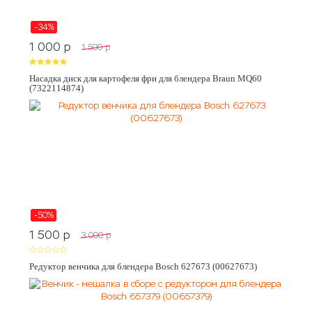
-34%
1 000
p
1 500
p
Насадка диск для картофеля фри для блендера Braun MQ60
(7322114874)
-50%
1 500
p
3 000
p
Редуктор венчика для блендера Bosch 627673 (00627673)