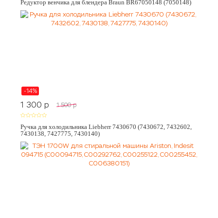
Редуктор венчика для блендера Braun BR67050148 (7050148)
-14%
1 300
p
1 500
p
Ручка для холодильника Liebherr 7430670 (7430672, 7432602,
7430138, 7427775, 7430140)