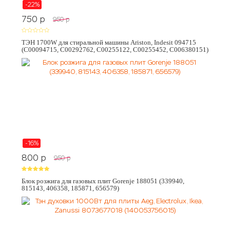
-22%
750
p
950
p
ТЭН 1700W для стиральной машины Ariston, Indesit 094715
(C00094715, C00292762, C00255122, C00255452, C006380151)
-16%
800
p
950
p
Блок розжига для газовых плит Gorenje 188051 (339940,
815143, 406358, 185871, 656579)