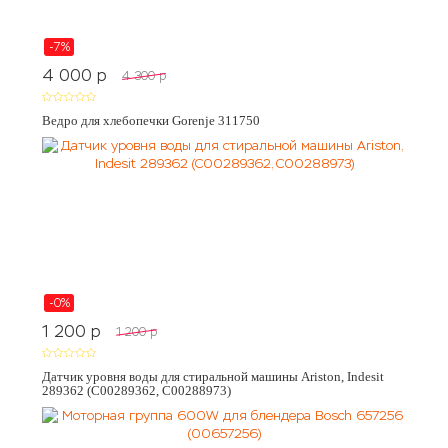
-7%
4 000
p
4 300
p
Ведро для хлебопечки Gorenje 311750
-0%
1 200
p
1 200
p
Датчик уровня воды для стиральной машины Ariston, Indesit
289362 (C00289362, C00288973)