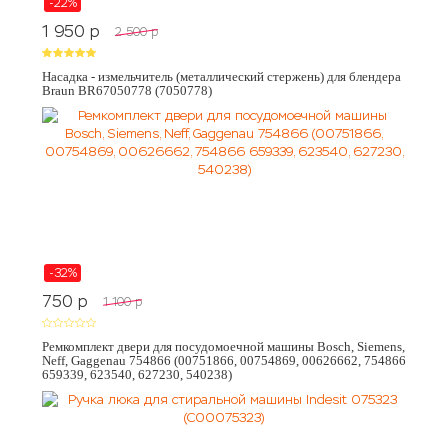
-22%
1 950
p
2 500
p
Насадка - измельчитель (металлический стержень) для блендера
Braun BR67050778 (7050778)
-32%
750
p
1 100
p
Ремкомплект двери для посудомоечной машины Bosch, Siemens,
Neff, Gaggenau 754866 (00751866, 00754869, 00626662, 754866
659339, 623540, 627230, 540238)