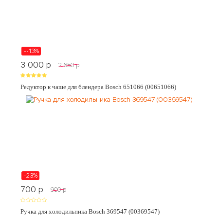
--13%
3 000
p
2 650
p
Редуктор к чаше для блендера Bosch 651066 (00651066)
-23%
700
p
900
p
Ручка для холодильника Bosch 369547 (00369547)