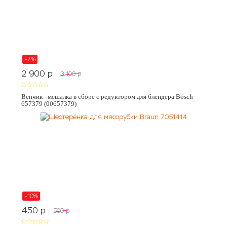
-7%
2 900
p
3 100
p
Венчик - мешалка в сборе с редуктором для блендера Bosch
657379 (00657379)
-10%
450
p
500
p