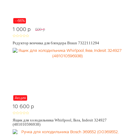
--66%
1 000
p
600
p
Редуктор венчика для блендера Braun 7322111294
Акция
10 600
p
Ящик для холодильника Whirlpool, Ikea, Indesit 324927
(481010596938)