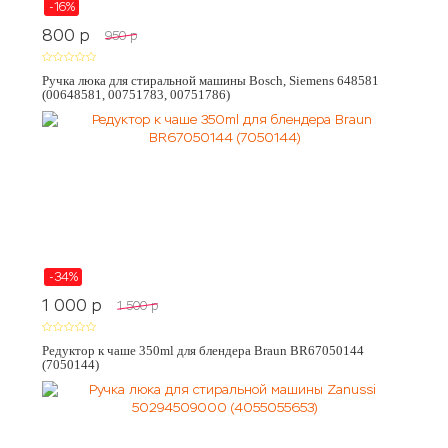
-16%
800
p
950
p
Ручка люка для стиральной машины Bosch, Siemens 648581
(00648581, 00751783, 00751786)
-34%
1 000
p
1 500
p
Редуктор к чаше 350ml для блендера Braun BR67050144
(7050144)