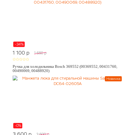
-34%
1 100
p
1 650
p
Ручка для холодильника Bosch 369552 (00369552, 00431760,
00490069, 00488920)
Новинка
-0%
3 600
p
3 600
p