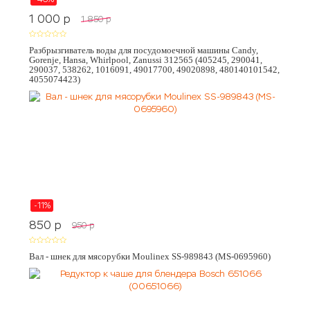
1 000
p
1 850
p
Разбрызгиватель воды для посудомоечной машины Candy,
Gorenje, Hansa, Whirlpool, Zanussi 312565 (405245, 290041,
290037, 538262, 1016091, 49017700, 49020898, 480140101542,
4055074423)
-11%
850
p
950
p
Вал - шнек для мясорубки Moulinex SS-989843 (MS-0695960)