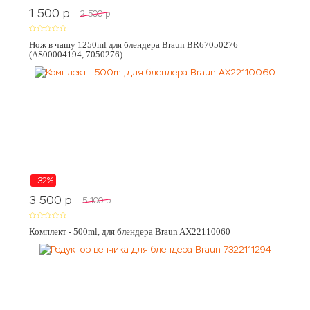
1 500
p
2 500
p
Нож в чашу 1250ml для блендера Braun BR67050276
(AS00004194, 7050276)
-32%
3 500
p
5 100
p
Комплект - 500ml, для блендера Braun AX22110060