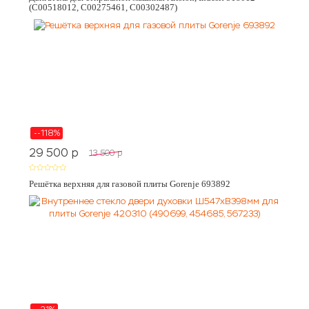
(C00518012, C00275461, C00302487)
--118%
29 500
p
13 500
p
Решётка верхняя для газовой плиты Gorenje 693892