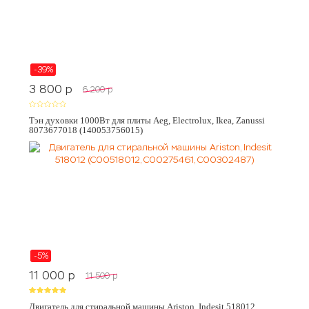
-39%
3 800
p
6 200
p
Тэн духовки 1000Вт для плиты Aeg, Electrolux, Ikea, Zanussi
8073677018 (140053756015)
-5%
11 000
p
11 500
p
Двигатель для стиральной машины Ariston, Indesit 518012