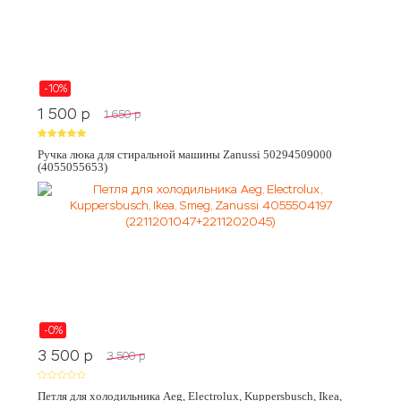
-10%
1 500
p
1 650
p
Ручка люка для стиральной машины Zanussi 50294509000
(4055055653)
-0%
3 500
p
3 500
p
Петля для холодильника Aeg, Electrolux, Kuppersbusch, Ikea,