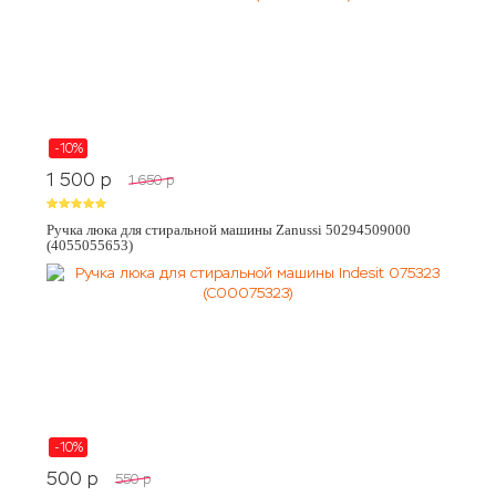
-10%
1 500
p
1 650
p
Ручка люка для стиральной машины Zanussi 50294509000
(4055055653)
-10%
500
p
550
p