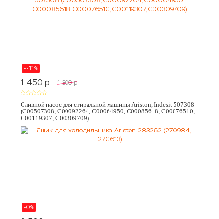
--11%
1 450
p
1 300
p
Сливной насос для стиральной машины Ariston, Indesit 507308
(C00507308, C00092264, C00064950, C00085618, C00076510,
C00119307, C00309709)
-0%