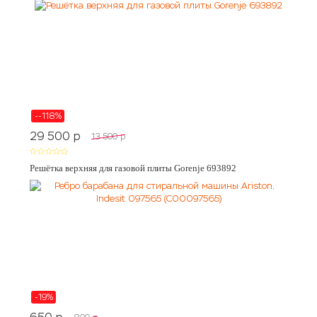
--118%
29 500
p
13 500
p
Решётка верхняя для газовой плиты Gorenje 693892
-19%