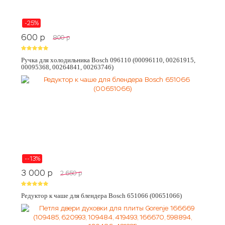
-25%
600
p
800
p
Ручка для холодильника Bosch 096110 (00096110, 00261915,
00095368, 00264841, 00263746)
--13%
3 000
p
2 650
p
Редуктор к чаше для блендера Bosch 651066 (00651066)