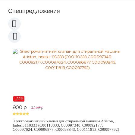
Спецпредложения
-22%
900
p
1 150
p
Электромагнитный клапан для стиральной машины Ariston,
Indesit 110333 (C00110333, C00097340, C00092177,
C00097624, C00096877, C00093843, C00111813, C00097792)