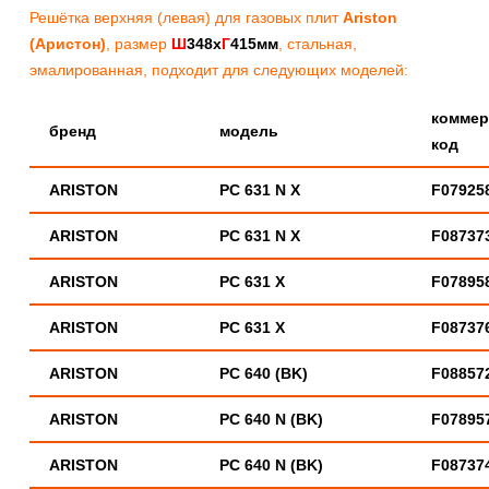
Решётка верхняя (левая) для газовых плит
Ariston
(Аристон)
, размер
Ш
348х
Г
415мм
, стальная,
эмалированная, подходит для следующих моделей:
коммер
бренд
модель
код
ARISTON
PC 631 N X
F07925
ARISTON
PC 631 N X
F08737
ARISTON
PC 631 X
F07895
ARISTON
PC 631 X
F08737
ARISTON
PC 640 (BK)
F08857
ARISTON
PC 640 N (BK)
F07895
ARISTON
PC 640 N (BK)
F08737