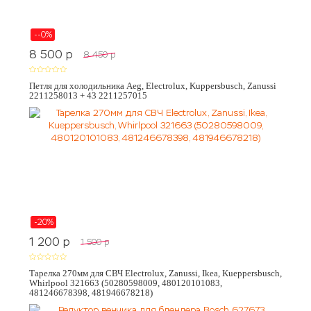
--0%
8 500
p
8 450
p
Петля для холодильника Aeg, Electrolux, Kuppersbusch, Zanussi
2211258013 + 43 2211257015
-20%
1 200
p
1 500
p
Тарелка 270мм для СВЧ Electrolux, Zanussi, Ikea, Kueppersbusch,
Whirlpool 321663 (50280598009, 480120101083,
481246678398, 481946678218)