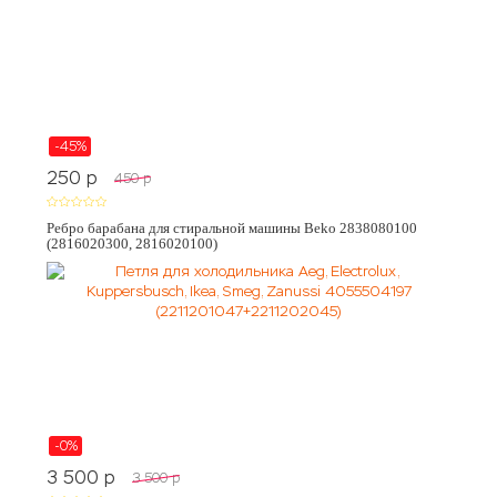
-45%
250
p
450
p
Ребро барабана для стиральной машины Beko 2838080100
(2816020300, 2816020100)
-0%
3 500
p
3 500
p