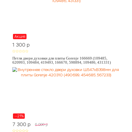
Акция
1 300
p
Петля двери духовки для плиты Gorenje 166669 (109485,
620993, 109484, 419493, 166670, 598894, 109486, 431331)
--21%
7 300
p
6 000
p