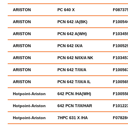
ARISTON
PC 640 X
F08737
ARISTON
PCN 642 /A(BK)
F10054
ARISTON
PCN 642 A(WH)
F10345
ARISTON
PCN 642 IX/A
F10052
ARISTON
PCN 642 N/IX/A NK
F10345
ARISTON
PCN 642 T/IX/A
F10056
ARISTON
PCN 642 T/IX/A IL
F10056
Hotpoint-Ariston
642 PCN /HA(WH)
F10055
Hotpoint-Ariston
642 PCN T/IX/HAR
F10122
Hotpoint-Ariston
7HPC 631 X /HA
F07828