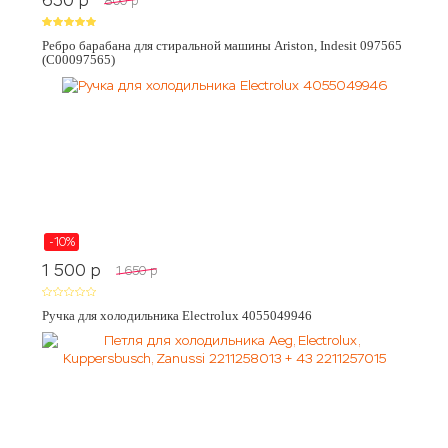
650
p
800
p
Ребро барабана для стиральной машины Ariston, Indesit 097565
(C00097565)
-10%
1 500
p
1 650
p
Ручка для холодильника Electrolux 4055049946