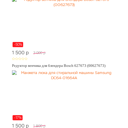
-50%
1 500
p
3 000
p
Редуктор венчика для блендера Bosch 627673 (00627673)
-17%
1 500
p
1 800
p