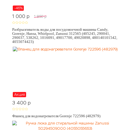
-46%
1 000
p
1 850
p
Разбрызгиватель воды для посудомоечной машины Candy,
Gorenje, Hansa, Whirlpool, Zanussi 312565 (405245, 290041,
290037, 538262, 1016091, 49017700, 49020898, 480140101542,
4055074423)
Акция
3 400
p
Фланец для водонагревателя Gorenje 722596 (482979)