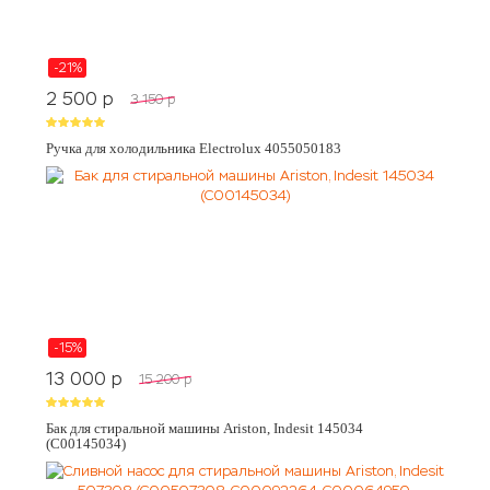
-21%
2 500
p
3 150
p
Ручка для холодильника Electrolux 4055050183
-15%
13 000
p
15 200
p
Бак для стиральной машины Ariston, Indesit 145034
(C00145034)