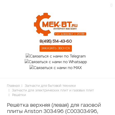
ose
Нам доверяют с 2008г.
8(495) 514-43-60
ЗАКАЗАТЬ ЗВОНОК
Главная
Запчасти для бытовой техники
Запчасти для электрических плит и газовых плит
Решётки
Решётка верхняя (левая) для газовой
плиты Ariston 303496 (C00303496,