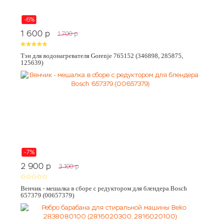
-6%
1 600
p
1 700
p
Тэн для водонагревателя Gorenje 765152 (346898, 285875,
125639)
-7%
2 900
p
3 100
p
Венчик - мешалка в сборе с редуктором для блендера Bosch
657379 (00657379)