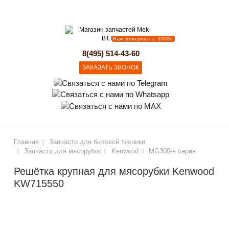
lose
Нам доверяют с 2008г.
8(495) 514-43-60
ЗАКАЗАТЬ ЗВОНОК
Главная
Запчасти для бытовой техники
Запчасти для мясорубок
Kenwood
MG300-я серия
Решётка крупная для мясорубки Kenwood
KW715550