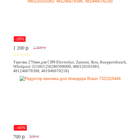
-20%
1 200
p
1 500
p
Тарелка 270мм для СВЧ Electrolux, Zanussi, Ikea, Kueppersbusch,
Whirlpool 321663 (50280598009, 480120101083,
481246678398, 481946678218)
--40%
700
p
500
p