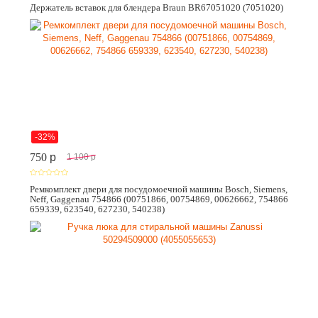
Держатель вставок для блендера Braun BR67051020 (7051020)
-32%
750
p
1 100
p
Ремкомплект двери для посудомоечной машины Bosch, Siemens,
Neff, Gaggenau 754866 (00751866, 00754869, 00626662, 754866
659339, 623540, 627230, 540238)