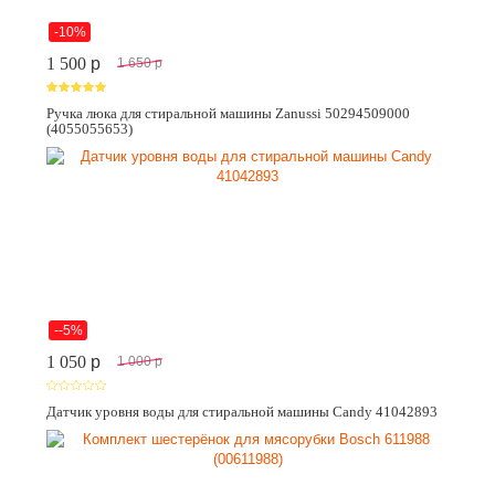
-10%
1 500
p
1 650
p
Ручка люка для стиральной машины Zanussi 50294509000
(4055055653)
--5%
1 050
p
1 000
p
Датчик уровня воды для стиральной машины Candy 41042893