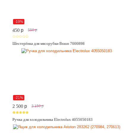
-19%
450
p
550
p
Шестерёнка для мясорубки Braun 7000898
-21%
2 500
p
3 150
p
Ручка для холодильника Electrolux 4055050183