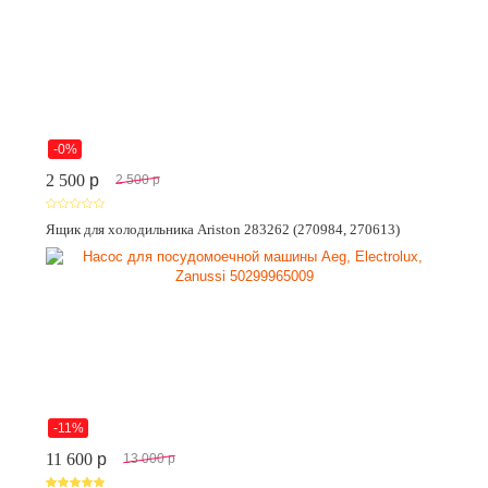
-0%
2 500
p
2 500
p
Ящик для холодильника Ariston 283262 (270984, 270613)
-11%
11 600
p
13 000
p