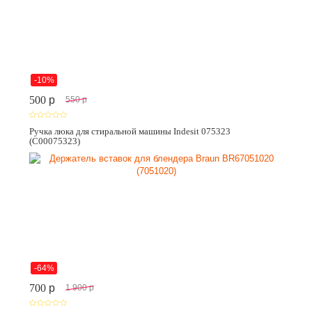
-10%
500
p
550
p
Ручка люка для стиральной машины Indesit 075323
(C00075323)
-64%
700
p
1 900
p