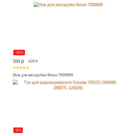
-20%
500
p
625
p
Нож для мясорубки Braun 7000899
-6%