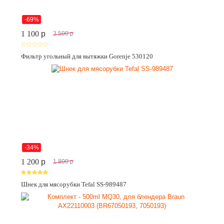
-69%
1 100
p
3 500
p
Фильтр угольный для вытяжки Gorenje 530120
-34%
1 200
p
1 800
p
Шнек для мясорубки Tefal SS-989487