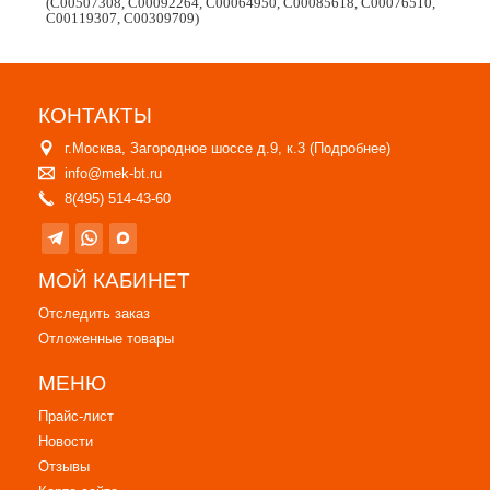
(C00507308, C00092264, C00064950, C00085618, C00076510,
C00119307, C00309709)
КОНТАКТЫ
г.Москва, Загородное шоссе д.9, к.3 (
Подробнее
)
info@mek-bt.ru
8(495) 514-43-60
МОЙ КАБИНЕТ
Отследить заказ
Отложенные товары
МЕНЮ
Прайс-лист
Новости
Отзывы