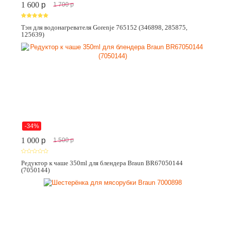
1 600
p
1 700
p
Тэн для водонагревателя Gorenje 765152 (346898, 285875,
125639)
-34%
1 000
p
1 500
p
Редуктор к чаше 350ml для блендера Braun BR67050144
(7050144)