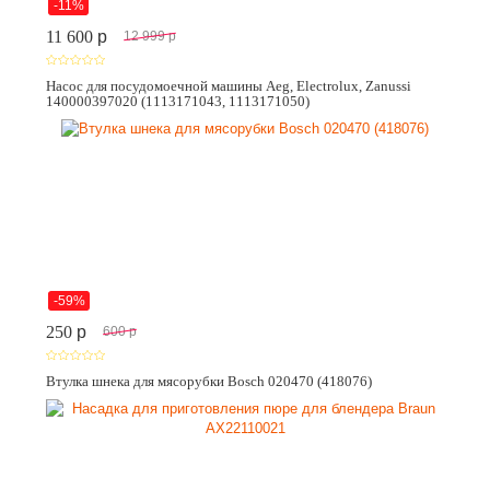
-11%
11 600
p
12 999
p
Насос для посудомоечной машины Aeg, Electrolux, Zanussi
140000397020 (1113171043, 1113171050)
-59%
250
p
600
p
Втулка шнека для мясорубки Bosch 020470 (418076)