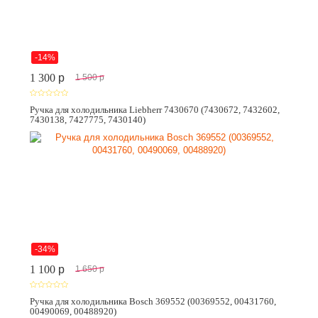
-14%
1 300
p
1 500
p
Ручка для холодильника Liebherr 7430670 (7430672, 7432602,
7430138, 7427775, 7430140)
-34%
1 100
p
1 650
p
Ручка для холодильника Bosch 369552 (00369552, 00431760,
00490069, 00488920)