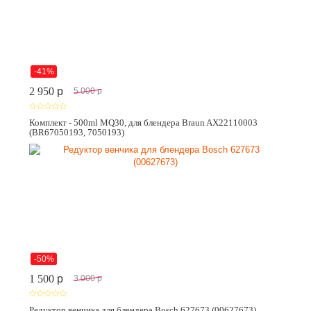
-41%
2 950
p
5 000
p
Комплект - 500ml MQ30, для блендера Braun AX22110003
(BR67050193, 7050193)
-50%
1 500
p
3 000
p
Редуктор венчика для блендера Bosch 627673 (00627673)