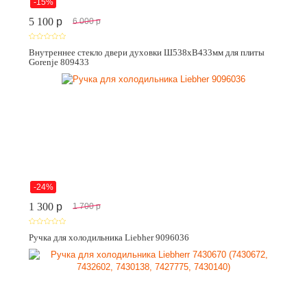
-15%
5 100
p
6 000
p
Внутреннее стекло двери духовки Ш538хВ433мм для плиты
Gorenje 809433
-24%
1 300
p
1 700
p
Ручка для холодильника Liebher 9096036