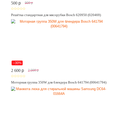
500
p
900
p
Решётка стандартная для мясорубки Bosch 620950 (020469)
--30%
2 600
p
2 000
p
Моторная группа 350W для блендера Bosch 641794 (00641794)