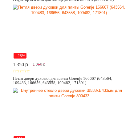
--28%
1 350
p
1 050
p
Петля двери духовки для плиты Gorenje 166667 (643564,
109483, 166656, 643558, 109482, 171891)