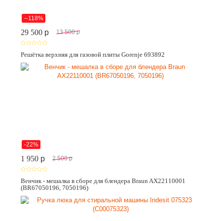
--118%
29 500
p
13 500
p
Решётка верхняя для газовой плиты Gorenje 693892
-22%
1 950
p
2 500
p
Венчик - мешалка в сборе для блендера Braun AX22110001
(BR67050196, 7050196)