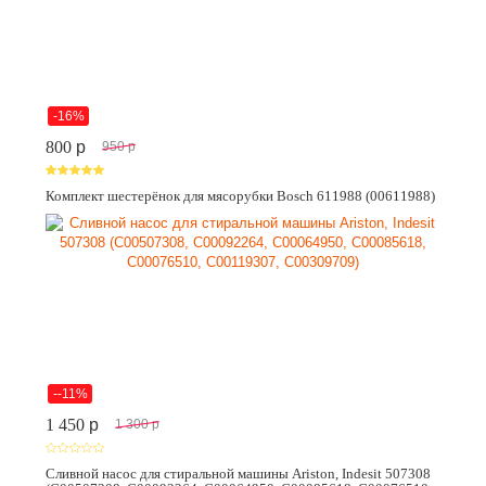
-16%
800
p
950
p
Комплект шестерёнок для мясорубки Bosch 611988 (00611988)
--11%
1 450
p
1 300
p
Сливной насос для стиральной машины Ariston, Indesit 507308