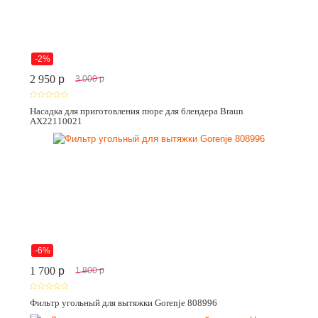
-2%
2 950
p
3 000
p
Насадка для приготовления пюре для блендера Braun
AX22110021
-6%
1 700
p
1 800
p
Фильтр угольный для вытяжки Gorenje 808996