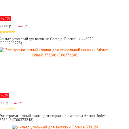
-34%
2 600
p
3 900
p
Фильтр угольный для вытяжки Gorenje, Electrolux 443072
(9029798775)
-6%
900
p
950
p
Электромагнитный клапан для стиральной машины Ariston, Indesit
373248 (C00373248)