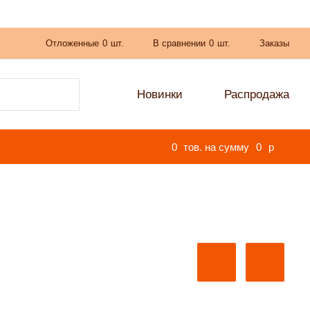
Отложенные
0
шт.
В сравнении
0
шт.
Заказы
Новинки
Распродажа
0
тов. на сумму
0
p