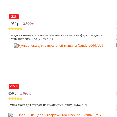
-22%
1 950
p
2 500
p
Насадка - измельчитель (металлический стержень) для блендера
Braun BR67050778 (7050778)
-15%
850
p
1 000
p
Ручка люка для стиральной машины Candy 90447699