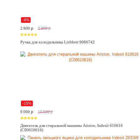
-4%
2 800
p
2 900
p
Ручка для холодильника Liebherr 9086742
-15%
9 000
p
10 500
p
Двигатель для стиральной машины Ariston, Indesit 610616
(C00610616)