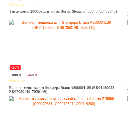
Тэн духовки 2800Вт для плиты Bosch, Siemens 470845 (00470845)
-26%
1 000
p
1 350
p
Венчик - мешалка для блендера Braun AS00004189 (BR64189652,
BR67050149, 7050149)