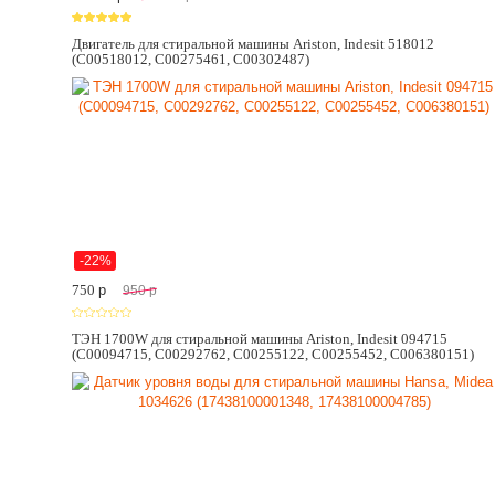
Двигатель для стиральной машины Ariston, Indesit 518012
(C00518012, C00275461, C00302487)
-22%
750
p
950
p
ТЭН 1700W для стиральной машины Ariston, Indesit 094715
(C00094715, C00292762, C00255122, C00255452, C006380151)