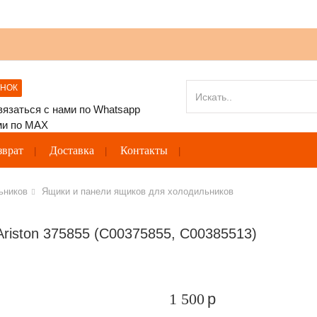
ОНОК
зврат
Доставка
Контакты
ьников
Ящики и панели ящиков для холодильников
riston 375855 (C00375855, C00385513)
1 500
p