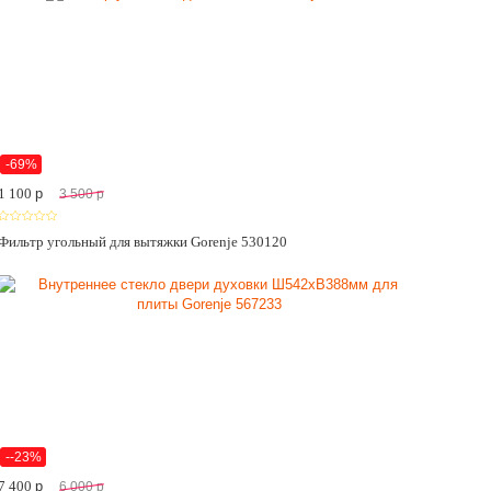
-69%
1 100
p
3 500
p
Фильтр угольный для вытяжки Gorenje 530120
--23%
7 400
p
6 000
p