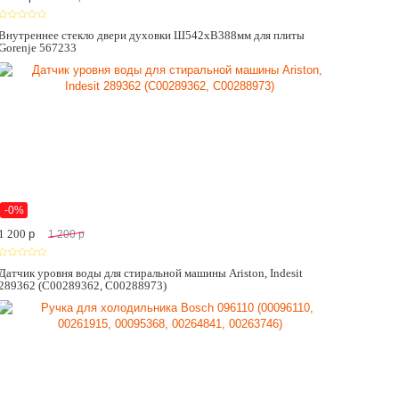
Внутреннее стекло двери духовки Ш542хВ388мм для плиты
Gorenje 567233
-0%
1 200
p
1 200
p
Датчик уровня воды для стиральной машины Ariston, Indesit
289362 (C00289362, C00288973)