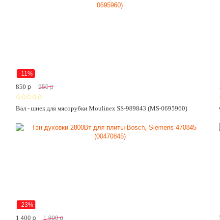
-11%
850
p
950
p
Вал - шнек для мясорубки Moulinex SS-989843 (MS-0695960)
-23%
1 400
p
1 800
p