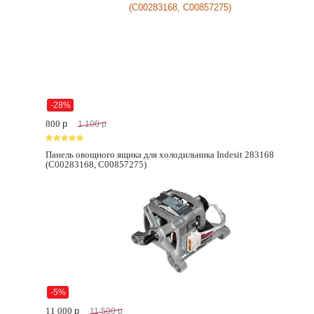
-28%
800
p
1 100
p
Панель овощного ящика для холодильника Indesit 283168
(C00283168, C00857275)
-5%
11 000
p
11 500
p