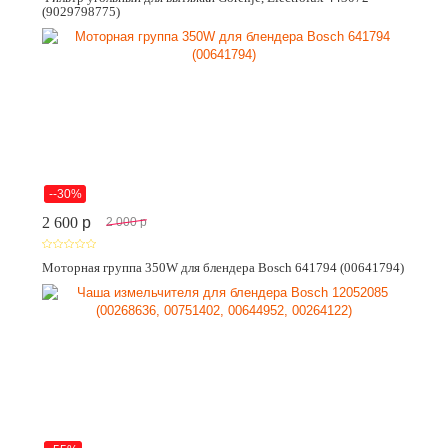
(9029798775)
--30%
2 600
p
2 000
p
Моторная группа 350W для блендера Bosch 641794 (00641794)