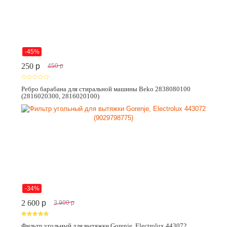
-45%
250
p
450
p
Ребро барабана для стиральной машины Beko 2838080100
(2816020300, 2816020100)
-34%
2 600
p
3 900
p
Фильтр угольный для вытяжки Gorenje, Electrolux 443072