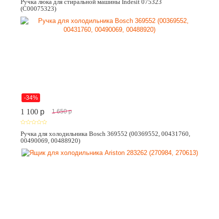
Ручка люка для стиральной машины Indesit 075323
(C00075323)
-34%
1 100
p
1 650
p
Ручка для холодильника Bosch 369552 (00369552, 00431760,
00490069, 00488920)