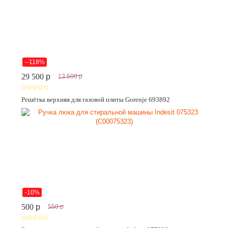
--118%
29 500
p
13 500
p
Решётка верхняя для газовой плиты Gorenje 693892
-10%
500
p
550
p