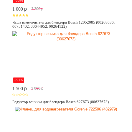
-55%
1 000
p
2 200
p
Чаша измельчителя для блендера Bosch 12052085 (00268636,
00751402, 00644952, 00264122)
-50%
1 500
p
3 000
p
Редуктор венчика для блендера Bosch 627673 (00627673)