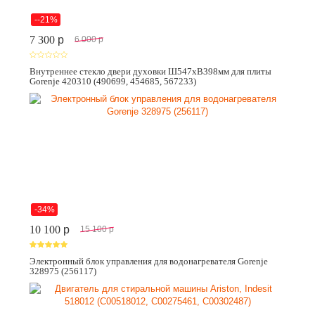
--21%
7 300
p
6 000
p
Внутреннее стекло двери духовки Ш547хВ398мм для плиты
Gorenje 420310 (490699, 454685, 567233)
-34%
10 100
p
15 100
p
Электронный блок управления для водонагревателя Gorenje
328975 (256117)