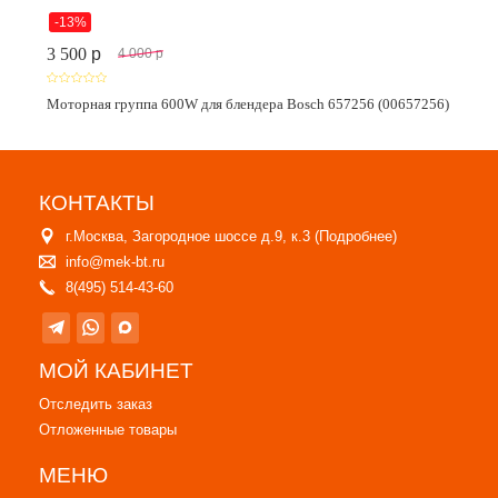
-13%
3 500
p
4 000
p
Моторная группа 600W для блендера Bosch 657256 (00657256)
КОНТАКТЫ
г.Москва, Загородное шоссе д.9, к.3 (
Подробнее
)
info@mek-bt.ru
8(495) 514-43-60
МОЙ КАБИНЕТ
Отследить заказ
Отложенные товары
МЕНЮ