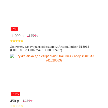
-5%
11 000
p
11 500
p
Двигатель для стиральной машины Ariston, Indesit 518012
(C00518012, C00275461, C00302487)
-61%
450
p
1 150
p