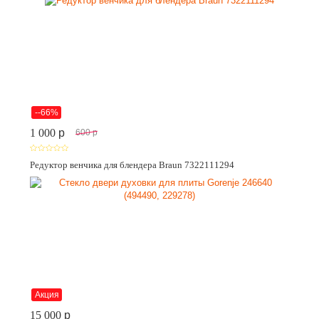
--66%
1 000
p
600
p
Редуктор венчика для блендера Braun 7322111294
Акция
15 000
p