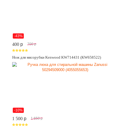
-43%
400
p
700
p
Нож для мясорубки Kenwood KW714431 (KW658522)
-10%
1 500
p
1 650
p