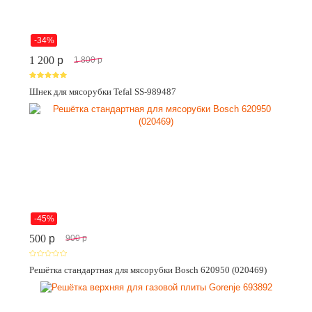
-34%
1 200
p
1 800
p
Шнек для мясорубки Tefal SS-989487
-45%
500
p
900
p
Решётка стандартная для мясорубки Bosch 620950 (020469)