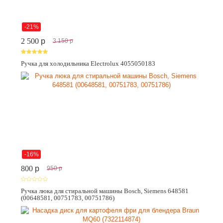
-21%
2 500
p
3 150
p
Ручка для холодильника Electrolux 4055050183
-16%
800
p
950
p
Ручка люка для стиральной машины Bosch, Siemens 648581
(00648581, 00751783, 00751786)