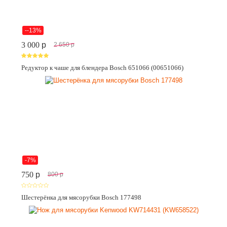
--13%
3 000
p
2 650
p
Редуктор к чаше для блендера Bosch 651066 (00651066)
-7%
750
p
800
p
Шестерёнка для мясорубки Bosch 177498