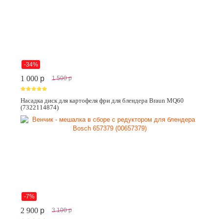
-34%
1 000
p
1 500
p
Насадка диск для картофеля фри для блендера Braun MQ60
(7322114874)
-7%
2 900
p
3 100
p