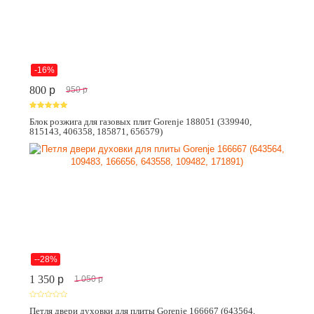
-16%
800
p
950
p
Блок розжига для газовых плит Gorenje 188051 (339940,
815143, 406358, 185871, 656579)
--28%
1 350
p
1 050
p
Петля двери духовки для плиты Gorenje 166667 (643564,