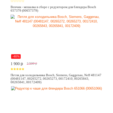
Венчик - мешалка в сборе с редуктором для блендера Bosch
657379 (00657379)
-46%
1 900
p
3 500
p
Петля для холодильника Bosch, Siemens, Gaggenau, Neff 481147
(00481147, 00265272, 00265273, 00172410, 00265843,
00265841, 00172409)