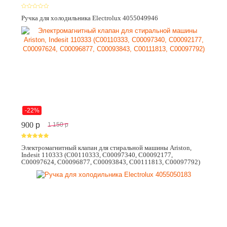
Ручка для холодильника Electrolux 4055049946
-22%
900
p
1 150
p
Электромагнитный клапан для стиральной машины Ariston,
Indesit 110333 (C00110333, C00097340, C00092177,
C00097624, C00096877, C00093843, C00111813, C00097792)