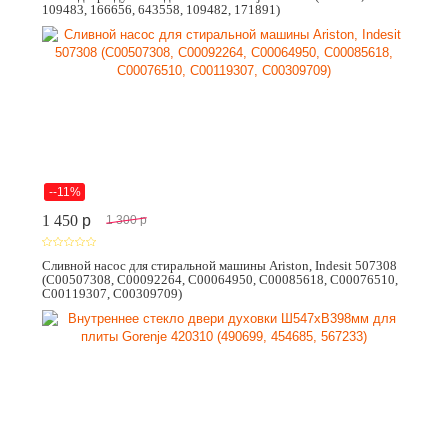
109483, 166656, 643558, 109482, 171891)
--11%
1 450
p
1 300
p
Сливной насос для стиральной машины Ariston, Indesit 507308
(C00507308, C00092264, C00064950, C00085618, C00076510,
C00119307, C00309709)