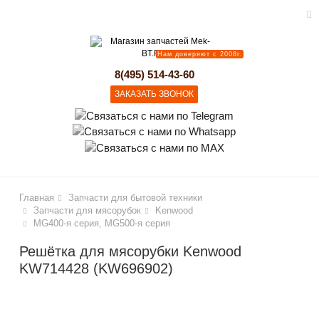
Нам доверяют с 2008г.
lose
8(495) 514-43-60
ЗАКАЗАТЬ ЗВОНОК
Главная
Запчасти для бытовой техники
Запчасти для мясорубок
Kenwood
MG400-я серия, MG500-я серия
Решётка для мясорубки Kenwood
KW714428 (KW696902)