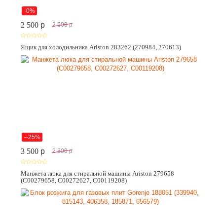
-0%
2 500
p
2 500
p
Ящик для холодильника Ariston 283262 (270984, 270613)
--25%
3 500
p
2 800
p
Манжета люка для стиральной машины Ariston 279658
(C00279658, C00272627, C00119208)