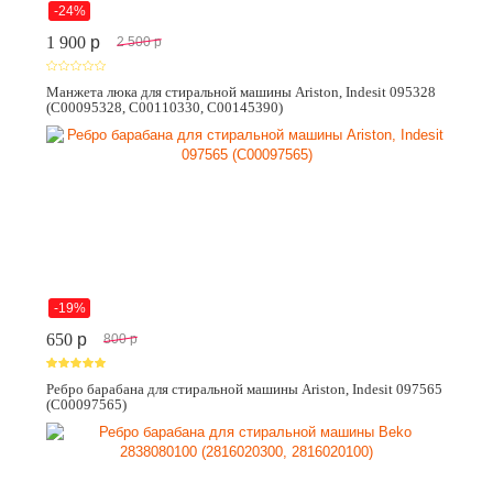
-24%
1 900
p
2 500
p
Манжета люка для стиральной машины Ariston, Indesit 095328
(C00095328, C00110330, C00145390)
-19%
650
p
800
p
Ребро барабана для стиральной машины Ariston, Indesit 097565
(C00097565)