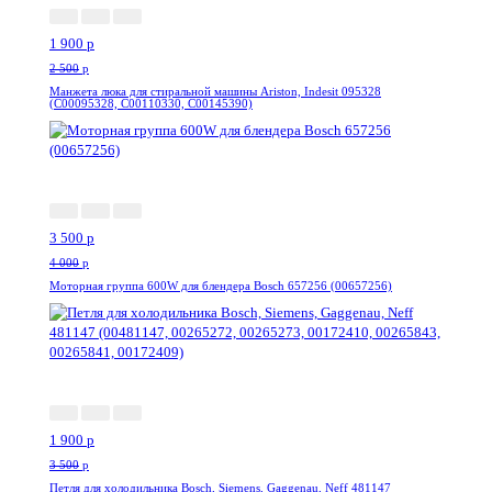
1 900
p
2 500
p
Манжета люка для стиральной машины Ariston, Indesit 095328
(C00095328, C00110330, C00145390)
-13%
3 500
p
4 000
p
Моторная группа 600W для блендера Bosch 657256 (00657256)
-46%
1 900
p
3 500
p
Петля для холодильника Bosch, Siemens, Gaggenau, Neff 481147