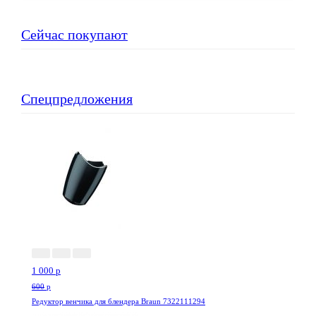
Сейчас покупают
Спецпредложения
--66%
1 000
p
600
p
Редуктор венчика для блендера Braun 7322111294