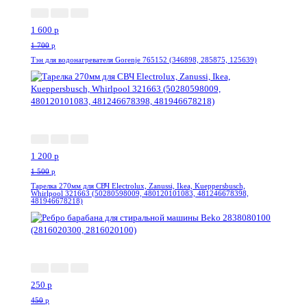
1 600
p
1 700
p
Тэн для водонагревателя Gorenje 765152 (346898, 285875, 125639)
-20%
1 200
p
1 500
p
Тарелка 270мм для СВЧ Electrolux, Zanussi, Ikea, Kueppersbusch,
Whirlpool 321663 (50280598009, 480120101083, 481246678398,
481946678218)
-45%
250
p
450
p