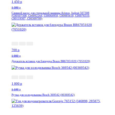
1 450
p
1 300
p
Сливной насос для стиральной машины Ariston, Indesit 507308
(C00507308, C00092264, C00064950, C00085618, C00076510,
C00119307, C00309709)
-64%
700
p
1 900
p
Держатель вставок для блендера Braun BR67051020 (7051020)
-10%
1 000
p
1 100
p
Ручка для холодильника Bosch 369542 (00369542)
-6%