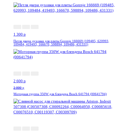
Акция
1 300
p
Петля двери духовки для плиты Gorenje 166669 (109485, 620993,
109484, 419493, 166670, 598894, 109486, 431331)
--30%
2 600
p
2 000
p
Моторная группа 350W для блендера Bosch 641794 (00641794)
--11%