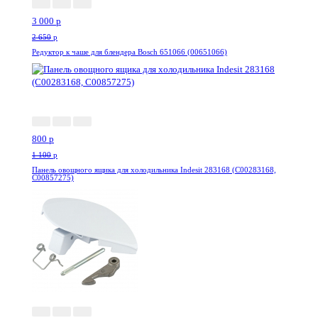
3 000
p
2 650
p
Редуктор к чаше для блендера Bosch 651066 (00651066)
-28%
800
p
1 100
p
Панель овощного ящика для холодильника Indesit 283168 (C00283168,
C00857275)
-10%