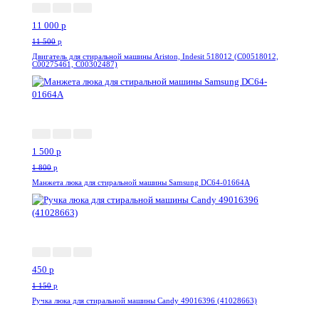
11 000
p
11 500
p
Двигатель для стиральной машины Ariston, Indesit 518012 (C00518012,
C00275461, C00302487)
-17%
1 500
p
1 800
p
Манжета люка для стиральной машины Samsung DC64-01664A
-61%
450
p
1 150
p
Ручка люка для стиральной машины Candy 49016396 (41028663)