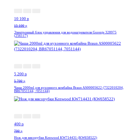
10 100
p
15 100
p
Электронный блок управления для водонагревателя Gorenje 328975
(256117)
-9%
5 200
p
5 700
p
Чаша 2000ml для кухонного комбайна Braun AS00005622 (7322010204,
BR67051144, 7051144)
-43%
400
p
700
p
Нож для мясорубки Kenwood KW714431 (KW658522)