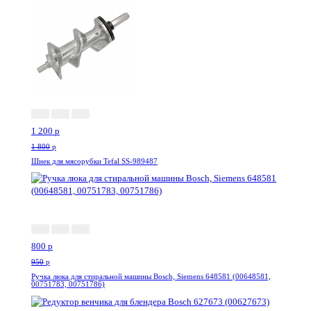
-34%
1 200
p
1 800
p
Шнек для мясорубки Tefal SS-989487
-16%
800
p
950
p
Ручка люка для стиральной машины Bosch, Siemens 648581 (00648581,
00751783, 00751786)