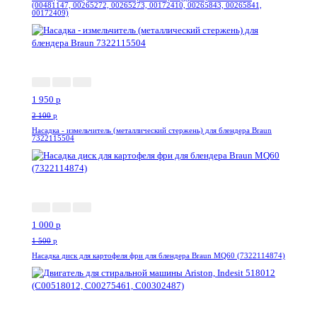
(00481147, 00265272, 00265273, 00172410, 00265843, 00265841,
00172409)
-8%
1 950
p
2 100
p
Насадка - измельчитель (металлический стержень) для блендера Braun
7322115504
-34%
1 000
p
1 500
p
Насадка диск для картофеля фри для блендера Braun MQ60 (7322114874)
-5%