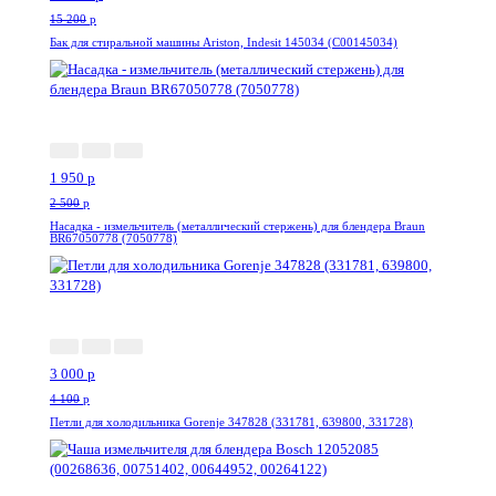
15 200
p
Бак для стиральной машины Ariston, Indesit 145034 (C00145034)
-22%
1 950
p
2 500
p
Насадка - измельчитель (металлический стержень) для блендера Braun
BR67050778 (7050778)
-27%
3 000
p
4 100
p
Петли для холодильника Gorenje 347828 (331781, 639800, 331728)
-55%