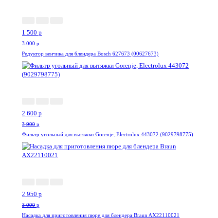
-50%
1 500
p
3 000
p
Редуктор венчика для блендера Bosch 627673 (00627673)
-34%
2 600
p
3 900
p
Фильтр угольный для вытяжки Gorenje, Electrolux 443072 (9029798775)
-2%
2 950
p
3 000
p
Насадка для приготовления пюре для блендера Braun AX22110021