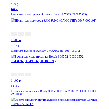
500
p
550
p
Ручка люка для стиральной машины Indesit 075323 (C00075323)
-29%
1 500
p
2 100
p
Шланг для пылесоса SAMSUNG (САМСУНГ) DJ67-00010F
-34%
1 100
p
1 650
p
Ручка для холодильника Bosch 369552 (00369552, 00431760, 00490069,
00488920)
-34%