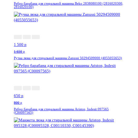
Ребро барабана для стиральной машины Beko 2838080100 (2816020300,
2816020100)
-10%
1 500
p
1 650
p
Ручка люка для стиральной машины Zanussi 50294509000 (4055055653)
-19%
650
p
800
p
Ребро барабана для стиральной машины Ariston, Indesit 097565
(C00097565)
-24%