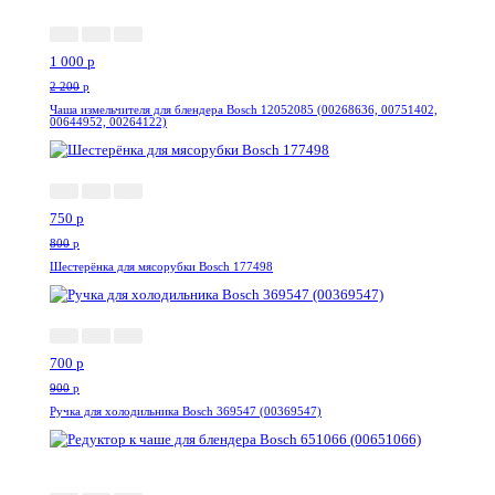
1 000
p
2 200
p
Чаша измельчителя для блендера Bosch 12052085 (00268636, 00751402,
00644952, 00264122)
-7%
750
p
800
p
Шестерёнка для мясорубки Bosch 177498
-23%
700
p
900
p
Ручка для холодильника Bosch 369547 (00369547)
--13%