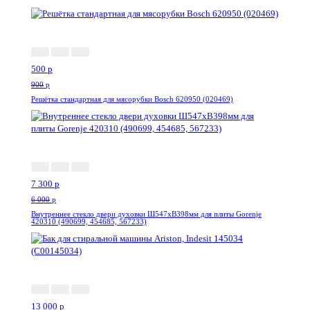
-45%
500
p
900
p
Решётка стандартная для мясорубки Bosch 620950 (020469)
--21%
7 300
p
6 000
p
Внутреннее стекло двери духовки Ш547хВ398мм для плиты Gorenje
420310 (490699, 454685, 567233)
-15%
13 000
p