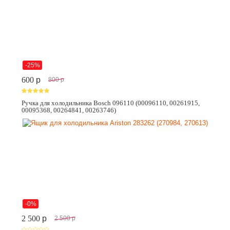
-25%
600
p
800
p
Ручка для холодильника Bosch 096110 (00096110, 00261915,
00095368, 00264841, 00263746)
-0%
2 500
p
2 500
p