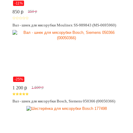
-11%
850
p
950
p
Вал - шнек для мясорубки Moulinex SS-989843 (MS-0695960)
-25%
1 200
p
1 600
p
Вал - шнек для мясорубки Bosch, Siemens 050366 (00050366)