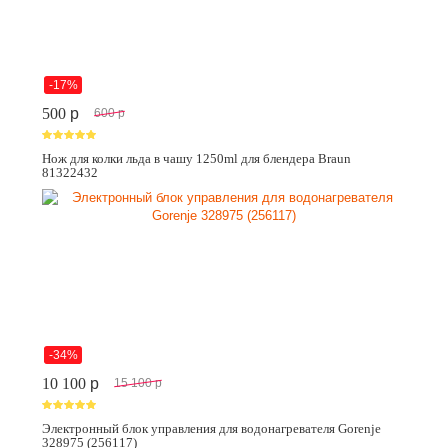
-17%
500
p
600
p
Нож для колки льда в чашу 1250ml для блендера Braun
81322432
-34%
10 100
p
15 100
p
Электронный блок управления для водонагревателя Gorenje
328975 (256117)