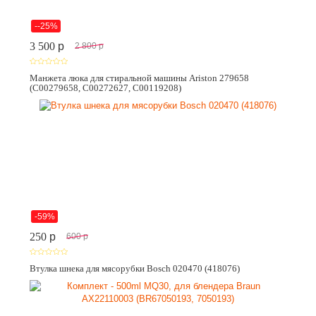
--25%
3 500
p
2 800
p
Манжета люка для стиральной машины Ariston 279658
(C00279658, C00272627, C00119208)
-59%
250
p
600
p
Втулка шнека для мясорубки Bosch 020470 (418076)