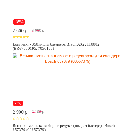
-35%
2 600
p
4 000
p
Комплект - 350мл для блендера Braun AX22110002
(BR67050195, 7050195)
-7%
2 900
p
3 100
p
Венчик - мешалка в сборе с редуктором для блендера Bosch
657379 (00657379)