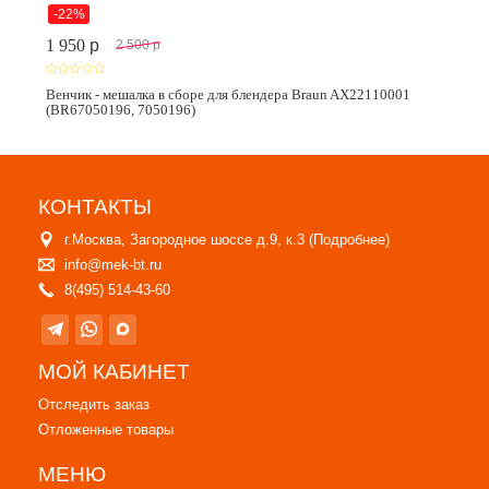
-22%
1 950
p
2 500
p
Венчик - мешалка в сборе для блендера Braun AX22110001
(BR67050196, 7050196)
КОНТАКТЫ
г.Москва, Загородное шоссе д.9, к.3 (
Подробнее
)
info@mek-bt.ru
8(495) 514-43-60
МОЙ КАБИНЕТ
Отследить заказ
Отложенные товары
МЕНЮ