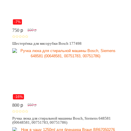
-7%
750
p
800
p
Шестерёнка для мясорубки Bosch 177498
-16%
800
p
950
p
Ручка люка для стиральной машины Bosch, Siemens 648581
(00648581, 00751783, 00751786)