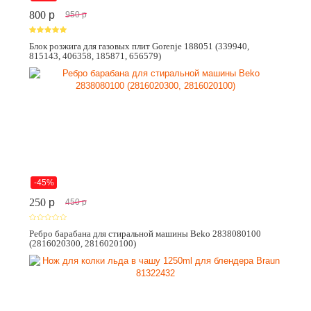
800
p
950
p
Блок розжига для газовых плит Gorenje 188051 (339940,
815143, 406358, 185871, 656579)
-45%
250
p
450
p
Ребро барабана для стиральной машины Beko 2838080100
(2816020300, 2816020100)