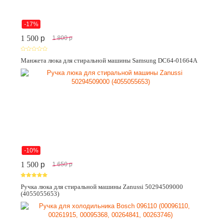
-17%
1 500
p
1 800
p
Манжета люка для стиральной машины Samsung DC64-01664A
-10%
1 500
p
1 650
p
Ручка люка для стиральной машины Zanussi 50294509000
(4055055653)