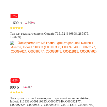
-6%
1 600
p
1 700
p
Тэн для водонагревателя Gorenje 765152 (346898, 285875,
125639)
-22%
900
p
1 150
p
Электромагнитный клапан для стиральной машины Ariston,
Indesit 110333 (C00110333, C00097340, C00092177,
C00097624, C00096877, C00093843, C00111813, C00097792)