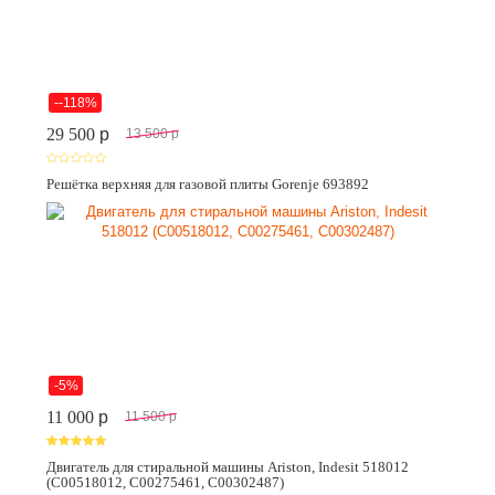
--118%
29 500
p
13 500
p
Решётка верхняя для газовой плиты Gorenje 693892
-5%
11 000
p
11 500
p
Двигатель для стиральной машины Ariston, Indesit 518012
(C00518012, C00275461, C00302487)