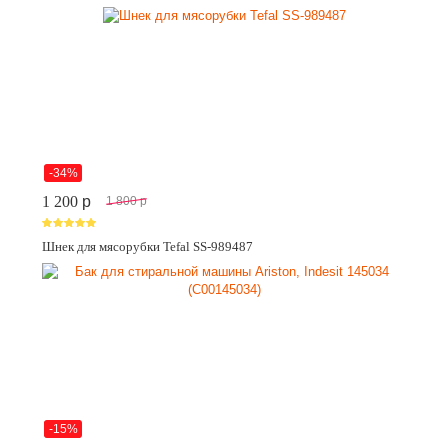
-34%
1 200
p
1 800
p
Шнек для мясорубки Tefal SS-989487
-15%