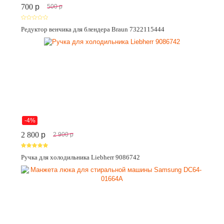
700
p
500
p
Редуктор венчика для блендера Braun 7322115444
-4%
2 800
p
2 900
p
Ручка для холодильника Liebherr 9086742