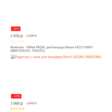
-41%
2 950
p
5 000
p
Комплект - 500ml MQ30, для блендера Braun AX22110003
(BR67050193, 7050193)
--13%
3 000
p
2 650
p