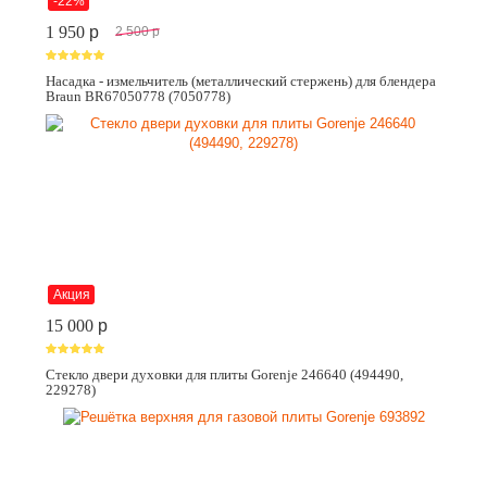
-22%
1 950
p
2 500
p
Насадка - измельчитель (металлический стержень) для блендера
Braun BR67050778 (7050778)
Акция
15 000
p
Стекло двери духовки для плиты Gorenje 246640 (494490,
229278)