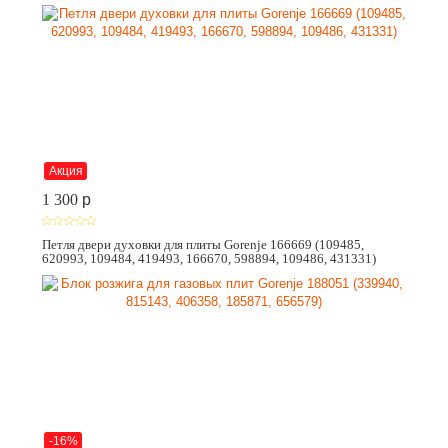
Акция
1 300
p
Петля двери духовки для плиты Gorenje 166669 (109485,
620993, 109484, 419493, 166670, 598894, 109486, 431331)
-16%