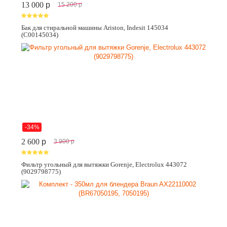
13 000
p
15 200
p
Бак для стиральной машины Ariston, Indesit 145034
(C00145034)
-34%
2 600
p
3 900
p
Фильтр угольный для вытяжки Gorenje, Electrolux 443072
(9029798775)