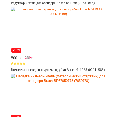
Редуктор к чаше для блендера Bosch 651066 (00651066)
-16%
800
p
950
p
Комплект шестерёнок для мясорубки Bosch 611988 (00611988)