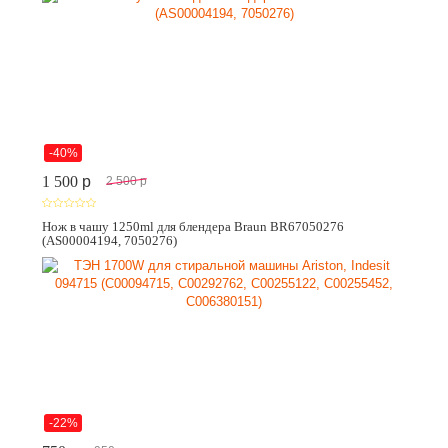
-40%
1 500
p
2 500
p
Нож в чашу 1250ml для блендера Braun BR67050276
(AS00004194, 7050276)
-22%