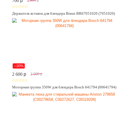
700
p
1 900
p
Держатель вставок для блендера Braun BR67051020 (7051020)
--30%
2 600
p
2 000
p
Моторная группа 350W для блендера Bosch 641794 (00641794)