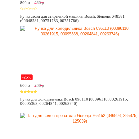
800
p
950
p
Ручка люка для стиральной машины Bosch, Siemens 648581
(00648581, 00751783, 00751786)
-25%
600
p
800
p
Ручка для холодильника Bosch 096110 (00096110, 00261915,
00095368, 00264841, 00263746)