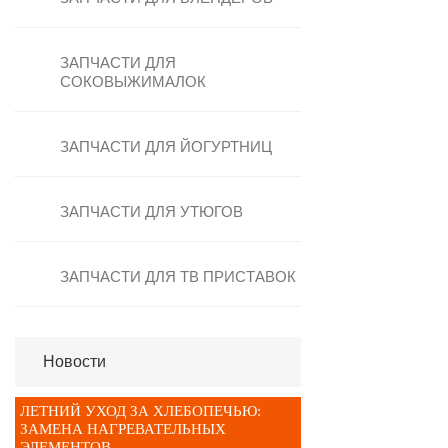
Стеклокерамические поверхности
Таймеры для духовок
ЗАПЧАСТИ ДЛЯ
Термостат духовки
СОКОВЫЖИМАЛОК
ТЭНы
Уплотнители для духовки
ЗАПЧАСТИ ДЛЯ ЙОГУРТНИЦ
Электронные блоки
ЗАПЧАСТИ ДЛЯ УТЮГОВ
ЗАПЧАСТИ ДЛЯ ТВ ПРИСТАВОК
Новости
ЛЕТНИЙ УХОД ЗА ХЛЕБОПЕЧЬЮ:
ЗАМЕНА НАГРЕВАТЕЛЬНЫХ
ЭЛЕМЕНТОВ