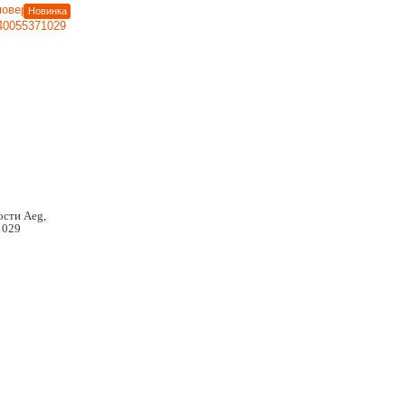
Новинка
ости Aeg,
1029