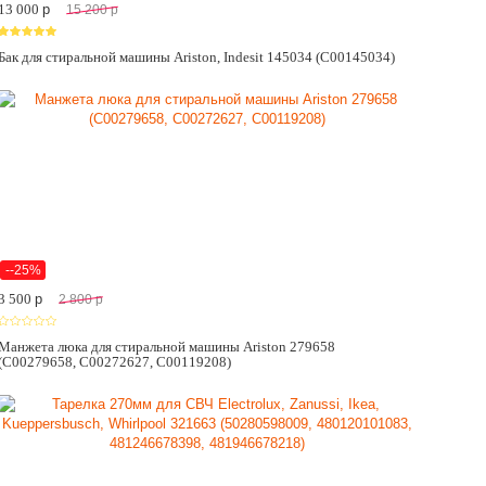
13 000
p
15 200
p
Бак для стиральной машины Ariston, Indesit 145034 (C00145034)
--25%
3 500
p
2 800
p
Манжета люка для стиральной машины Ariston 279658
(C00279658, C00272627, C00119208)