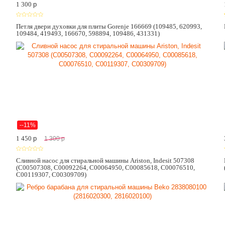
1 300
p
Петля двери духовки для плиты Gorenje 166669 (109485, 620993,
109484, 419493, 166670, 598894, 109486, 431331)
--11%
1 450
p
1 300
p
Сливной насос для стиральной машины Ariston, Indesit 507308
(C00507308, C00092264, C00064950, C00085618, C00076510,
C00119307, C00309709)