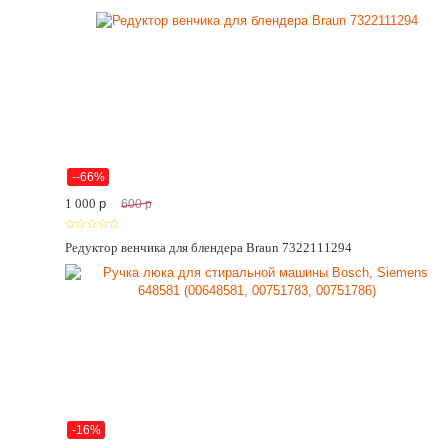
--66%
1 000
p
600
p
Редуктор венчика для блендера Braun 7322111294
-16%