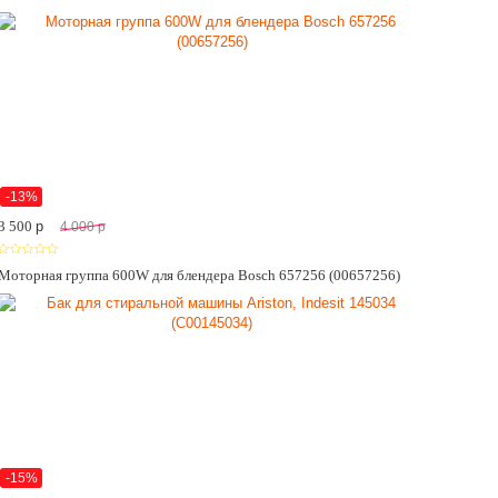
-13%
3 500
p
4 000
p
Моторная группа 600W для блендера Bosch 657256 (00657256)
-15%