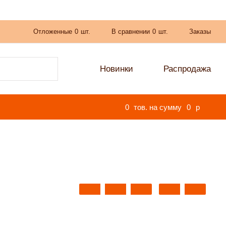
Отложенные
0
шт.
В сравнении
0
шт.
Заказы
Новинки
Распродажа
0
тов. на сумму
0
p