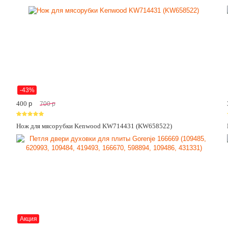
-43%
400
p
700
p
Нож для мясорубки Kenwood KW714431 (KW658522)
Акция