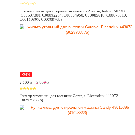
Сливной насос для стиральной машины Ariston, Indesit 507308
(C00507308, C00092264, C00064950, C00085618, C00076510,
C00119307, C00309709)
-34%
2 600
p
3 900
p
Фильтр угольный для вытяжки Gorenje, Electrolux 443072
(9029798775)