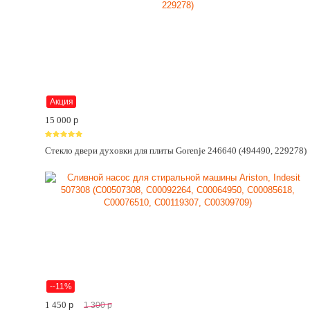
Акция
15 000
p
Стекло двери духовки для плиты Gorenje 246640 (494490, 229278)
--11%
1 450
p
1 300
p