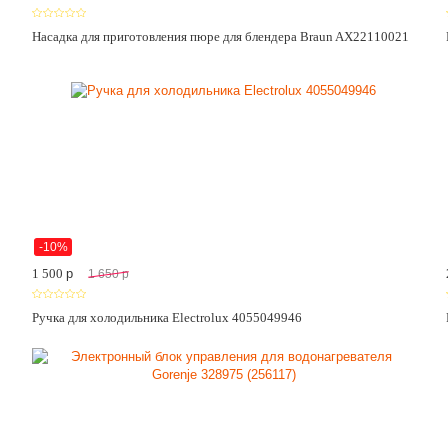
Насадка для приготовления пюре для блендера Braun AX22110021
-10%
1 500
p
1 650
p
Ручка для холодильника Electrolux 4055049946