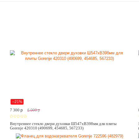
--21%
7 300
p
6 000
p
Внутреннее стекло двери духовки Ш547хВ398мм для плиты
Gorenje 420310 (490699, 454685, 567233)