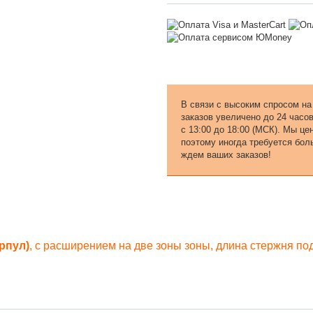
В связи с высоким спросом на
заказов увеличено до 24 часо
с 13:00 до 18:00 (МСК). Мы ц
поэтому иногда требуется бол
ждем ваших заказов!
ирпул)
, с расширением на две зоны зоны, длина стержня по