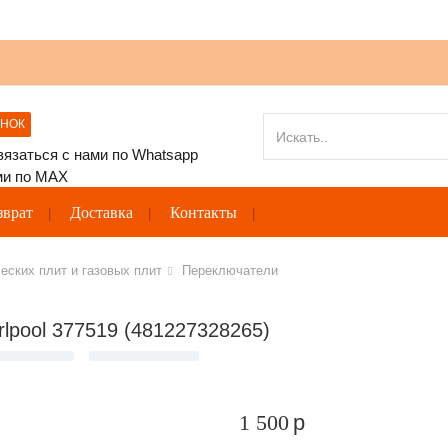
ОНОК
зврат
Доставка
Контакты
еских плит и газовых плит
Переключатели
lpool 377519 (481227328265)
1 500
p