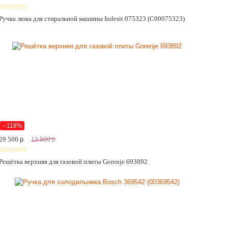
Ручка люка для стиральной машины Indesit 075323 (C00075323)
--118%
29 500
p
13 500
p
Решётка верхняя для газовой плиты Gorenje 693892