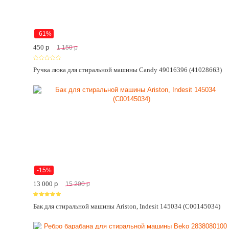
-61%
450
p
1 150
p
Ручка люка для стиральной машины Candy 49016396 (41028663)
-15%
13 000
p
15 200
p
Бак для стиральной машины Ariston, Indesit 145034 (C00145034)