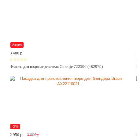
Акция
3 400
p
Фланец для водонагревателя Gorenje 722596 (482979)
-2%
2 950
p
3 000
p