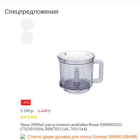
Спецпредложения
-9%
5 200
p
5 700
p
Чаша 2000ml для кухонного комбайна Braun AS00005622
(7322010204, BR67051144, 7051144)