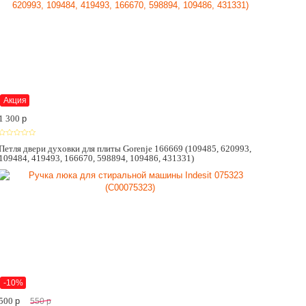
Акция
1 300
p
Петля двери духовки для плиты Gorenje 166669 (109485, 620993,
109484, 419493, 166670, 598894, 109486, 431331)
-10%
500
p
550
p