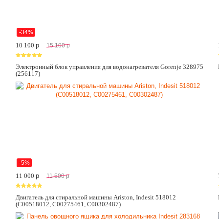
-34%
10 100
p
15 100
p
Электронный блок управления для водонагревателя Gorenje 328975
(256117)
-5%
11 000
p
11 500
p
Двигатель для стиральной машины Ariston, Indesit 518012
(C00518012, C00275461, C00302487)