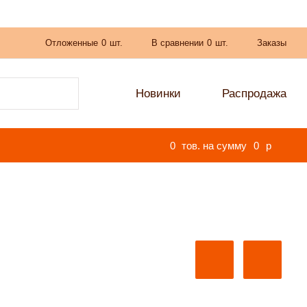
Отложенные
0
шт.
В сравнении
0
шт.
Заказы
Новинки
Распродажа
0
тов. на сумму
0
p