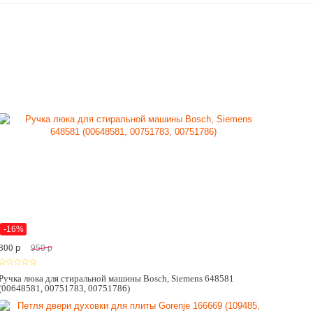
-16%
800
p
950
p
Ручка люка для стиральной машины Bosch, Siemens 648581
(00648581, 00751783, 00751786)