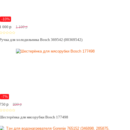
-10%
1 000
p
1 100
p
Ручка для холодильника Bosch 369542 (00369542)
-7%
750
p
800
p
Шестерёнка для мясорубки Bosch 177498