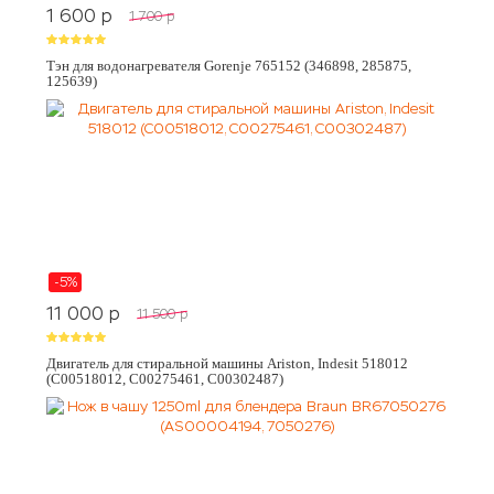
1 600
p
1 700
p
Тэн для водонагревателя Gorenje 765152 (346898, 285875,
125639)
-5%
11 000
p
11 500
p
Двигатель для стиральной машины Ariston, Indesit 518012
(C00518012, C00275461, C00302487)