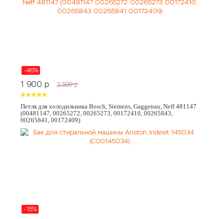
-46%
1 900
p
3 500
p
Петля для холодильника Bosch, Siemens, Gaggenau, Neff 481147
(00481147, 00265272, 00265273, 00172410, 00265843,
00265841, 00172409)
-15%