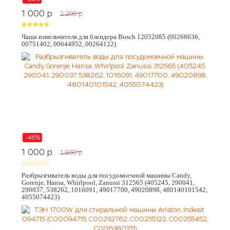
1 000
p
2 200
p
Чаша измельчителя для блендера Bosch 12052085 (00268636,
00751402, 00644952, 00264122)
-46%
1 000
p
1 850
p
Разбрызгиватель воды для посудомоечной машины Candy,
Gorenje, Hansa, Whirlpool, Zanussi 312565 (405245, 290041,
290037, 538262, 1016091, 49017700, 49020898, 480140101542,
4055074423)