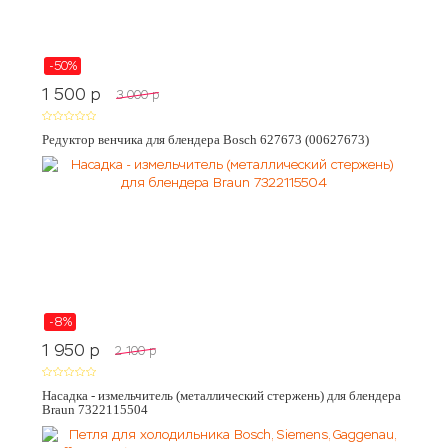
-50%
1 500
p
3 000
p
Редуктор венчика для блендера Bosch 627673 (00627673)
-8%
1 950
p
2 100
p
Насадка - измельчитель (металлический стержень) для блендера
Braun 7322115504