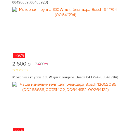
00490069, 00488920)
--30%
2 600
p
2 000
p
Моторная группа 350W для блендера Bosch 641794 (00641794)
-55%