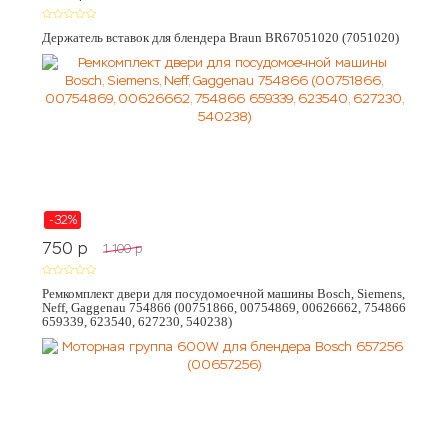
Держатель вставок для блендера Braun BR67051020 (7051020)
-32%
750
p
1 100
p
Ремкомплект двери для посудомоечной машины Bosch, Siemens,
Neff, Gaggenau 754866 (00751866, 00754869, 00626662, 754866
659339, 623540, 627230, 540238)