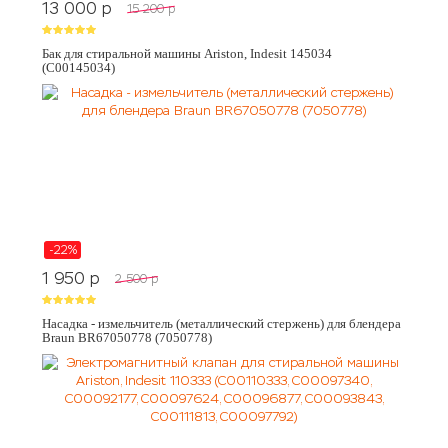
13 000
p
15 200
p
Бак для стиральной машины Ariston, Indesit 145034
(C00145034)
-22%
1 950
p
2 500
p
Насадка - измельчитель (металлический стержень) для блендера
Braun BR67050778 (7050778)