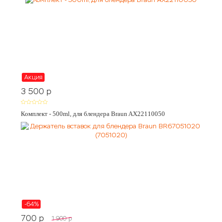
Акция
3 500
p
Комплект - 500ml, для блендера Braun AX22110050
-64%
700
p
1 900
p