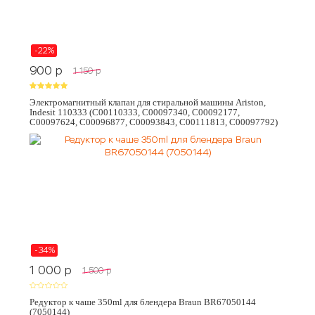
-22%
900
p
1 150
p
Электромагнитный клапан для стиральной машины Ariston,
Indesit 110333 (C00110333, C00097340, C00092177,
C00097624, C00096877, C00093843, C00111813, C00097792)
-34%
1 000
p
1 500
p
Редуктор к чаше 350ml для блендера Braun BR67050144
(7050144)