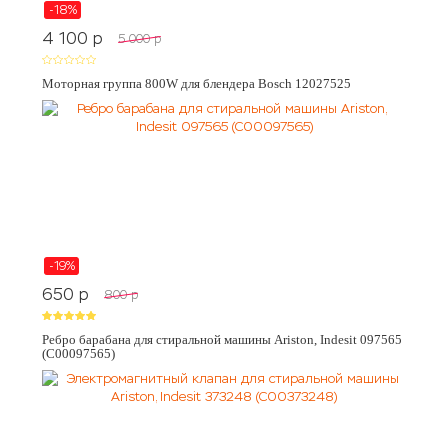
-18%
4 100
p
5 000
p
Моторная группа 800W для блендера Bosch 12027525
-19%
650
p
800
p
Ребро барабана для стиральной машины Ariston, Indesit 097565
(C00097565)