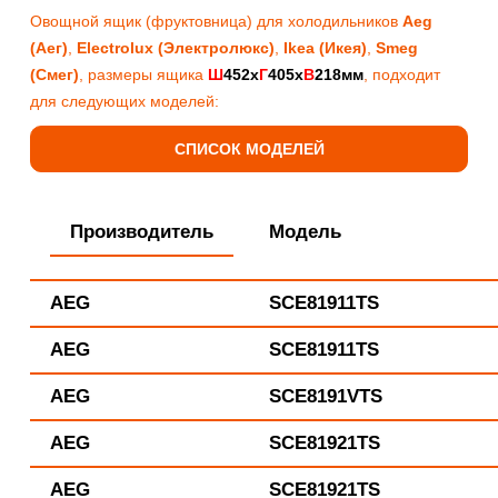
Овощной ящик (фруктовница) для холодильников
Aeg
(Аег)
,
Electrolux (Электролюкс)
,
Ikea (Икея)
,
Smeg
(Смег)
, размеры ящика
Ш
452х
Г
405х
В
218мм
, подходит
для следующих моделей:
СПИСОК МОДЕЛЕЙ
Производитель
Модель
AEG
SCE81911TS
AEG
SCE81911TS
AEG
SCE8191VTS
AEG
SCE81921TS
AEG
SCE81921TS