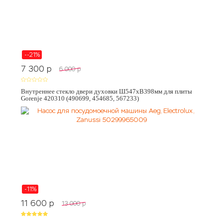
--21%
7 300
p
6 000
p
Внутреннее стекло двери духовки Ш547хВ398мм для плиты
Gorenje 420310 (490699, 454685, 567233)
-11%
11 600
p
13 000
p