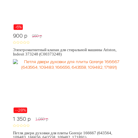
-6%
900
p
950
p
Электромагнитный клапан для стиральной машины Ariston,
Indesit 373248 (C00373248)
--28%
1 350
p
1 050
p
Петля двери духовки для плиты Gorenje 166667 (643564,
109483, 166656, 643558, 109482, 171891)