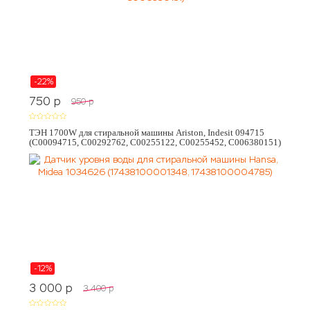
-22%
750
p
950
p
ТЭН 1700W для стиральной машины Ariston, Indesit 094715
(C00094715, C00292762, C00255122, C00255452, C006380151)
-12%
3 000
p
3 400
p