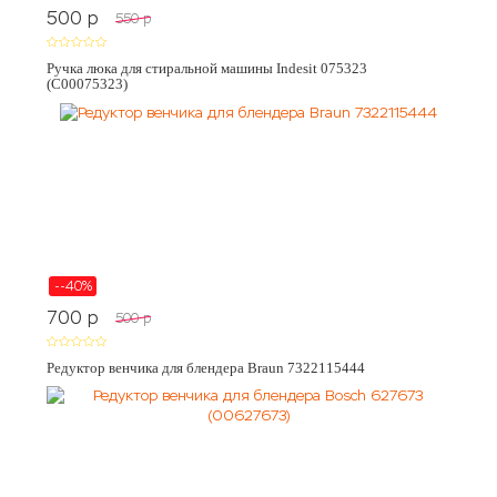
500
p
550
p
Ручка люка для стиральной машины Indesit 075323
(C00075323)
--40%
700
p
500
p
Редуктор венчика для блендера Braun 7322115444