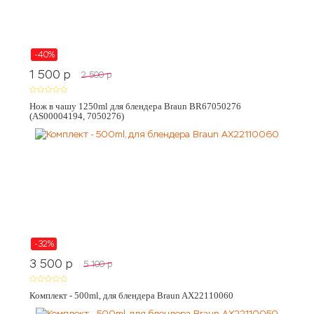
-40%
1 500
p
2 500
p
Нож в чашу 1250ml для блендера Braun BR67050276
(AS00004194, 7050276)
-32%
3 500
p
5 100
p
Комплект - 500ml, для блендера Braun AX22110060