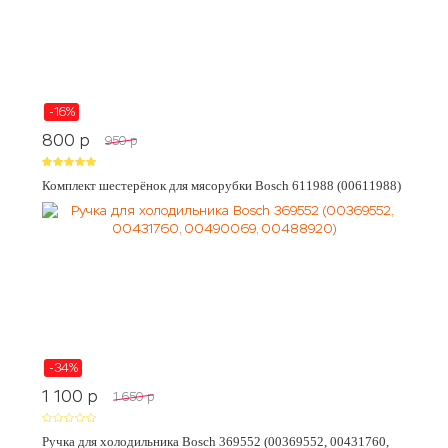
-16%
800
p
950
p
Комплект шестерёнок для мясорубки Bosch 611988 (00611988)
-34%
1 100
p
1 650
p
Ручка для холодильника Bosch 369552 (00369552, 00431760,