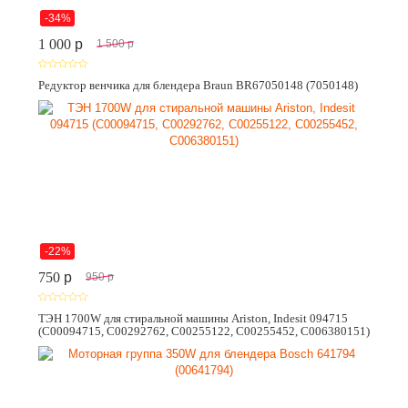
-34%
1 000
p
1 500
p
Редуктор венчика для блендера Braun BR67050148 (7050148)
-22%
750
p
950
p
ТЭН 1700W для стиральной машины Ariston, Indesit 094715
(C00094715, C00292762, C00255122, C00255452, C006380151)