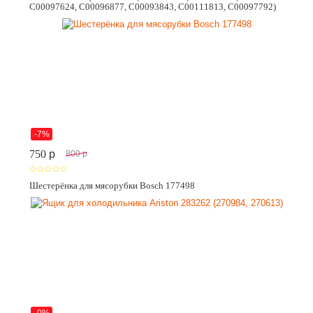
C00097624, C00096877, C00093843, C00111813, C00097792)
-7%
750
p
800
p
Шестерёнка для мясорубки Bosch 177498
-0%