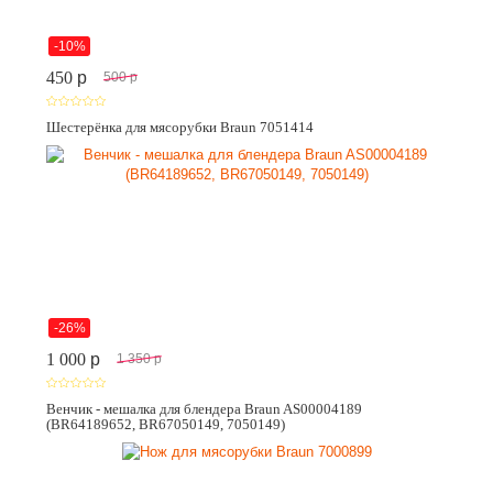
-10%
450
p
500
p
Шестерёнка для мясорубки Braun 7051414
-26%
1 000
p
1 350
p
Венчик - мешалка для блендера Braun AS00004189
(BR64189652, BR67050149, 7050149)