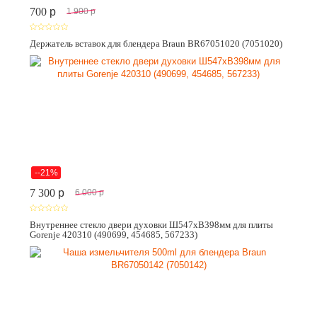
700
p
1 900
p
Держатель вставок для блендера Braun BR67051020 (7051020)
--21%
7 300
p
6 000
p
Внутреннее стекло двери духовки Ш547хВ398мм для плиты
Gorenje 420310 (490699, 454685, 567233)