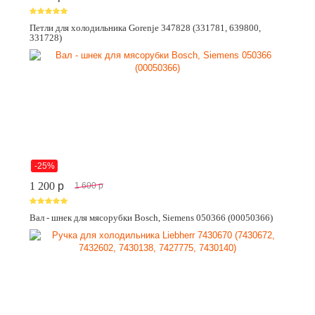
Петли для холодильника Gorenje 347828 (331781, 639800,
331728)
-25%
1 200
p
1 600
p
Вал - шнек для мясорубки Bosch, Siemens 050366 (00050366)