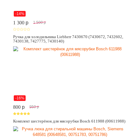
-14%
1 300
p
1 500
p
Ручка для холодильника Liebherr 7430670 (7430672, 7432602,
7430138, 7427775, 7430140)
-16%
800
p
950
p
Комплект шестерёнок для мясорубки Bosch 611988 (00611988)