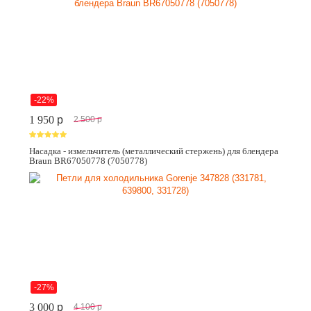
-22%
1 950
p
2 500
p
Насадка - измельчитель (металлический стержень) для блендера
Braun BR67050778 (7050778)
-27%
3 000
p
4 100
p