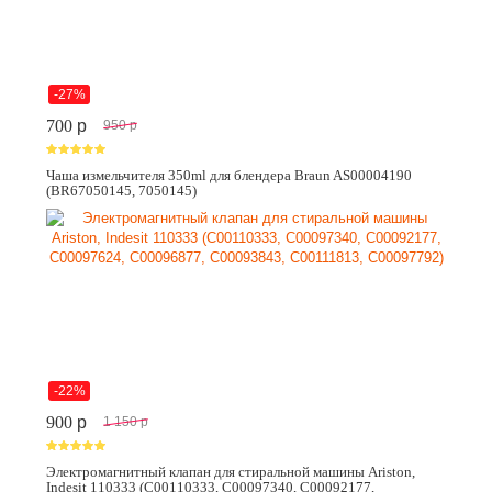
-27%
700
p
950
p
Чаша измельчителя 350ml для блендера Braun AS00004190
(BR67050145, 7050145)
-22%
900
p
1 150
p
Электромагнитный клапан для стиральной машины Ariston,
Indesit 110333 (C00110333, C00097340, C00092177,