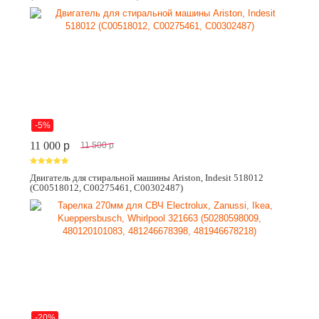
-5%
11 000
p
11 500
p
Двигатель для стиральной машины Ariston, Indesit 518012
(C00518012, C00275461, C00302487)
-20%