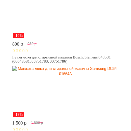
-16%
800
p
950
p
Ручка люка для стиральной машины Bosch, Siemens 648581
(00648581, 00751783, 00751786)
-17%
1 500
p
1 800
p