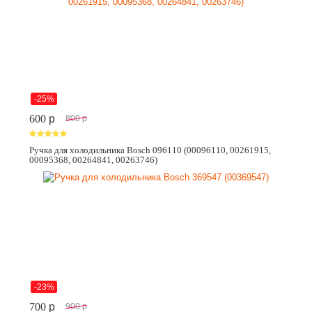
-25%
600
p
800
p
Ручка для холодильника Bosch 096110 (00096110, 00261915,
00095368, 00264841, 00263746)
-23%
700
p
900
p