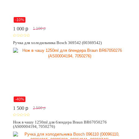
-10%
1 000
p
1 100
p
Ручка для холодильника Bosch 369542 (00369542)
-40%
1 500
p
2 500
p
Нож в чашу 1250ml для блендера Braun BR67050276
(AS00004194, 7050276)