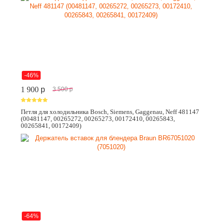
-46%
1 900
p
3 500
p
Петля для холодильника Bosch, Siemens, Gaggenau, Neff 481147
(00481147, 00265272, 00265273, 00172410, 00265843,
00265841, 00172409)
-64%