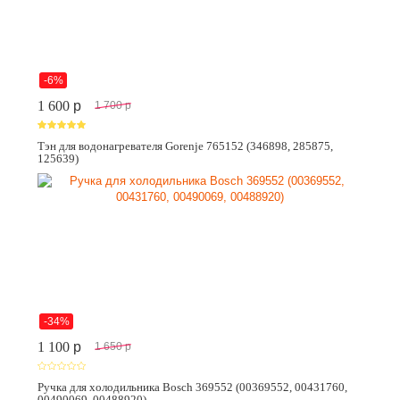
-6%
1 600
p
1 700
p
Тэн для водонагревателя Gorenje 765152 (346898, 285875,
125639)
-34%
1 100
p
1 650
p
Ручка для холодильника Bosch 369552 (00369552, 00431760,
00490069, 00488920)