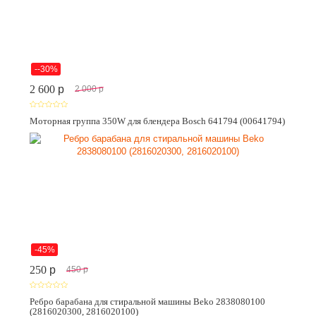
--30%
2 600
p
2 000
p
Моторная группа 350W для блендера Bosch 641794 (00641794)
-45%
250
p
450
p
Ребро барабана для стиральной машины Beko 2838080100
(2816020300, 2816020100)