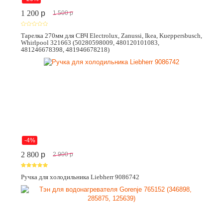
1 200
p
1 500
p
Тарелка 270мм для СВЧ Electrolux, Zanussi, Ikea, Kueppersbusch,
Whirlpool 321663 (50280598009, 480120101083,
481246678398, 481946678218)
-4%
2 800
p
2 900
p
Ручка для холодильника Liebherr 9086742