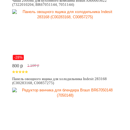
Чаша 2000ml для кухонного комбайна Braun AS00005622
(7322010204, BR67051144, 7051144)
-28%
800
p
1 100
p
Панель овощного ящика для холодильника Indesit 283168
(C00283168, C00857275)