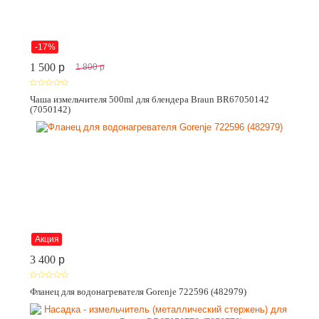
-17%
1 500
p
1 800
p
Чаша измельчителя 500ml для блендера Braun BR67050142
(7050142)
Акция
3 400
p
Фланец для водонагревателя Gorenje 722596 (482979)