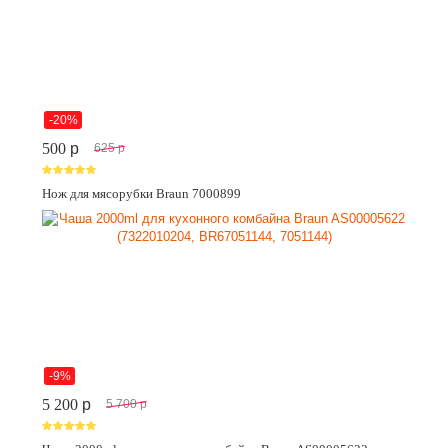
-20%
500
p
625
p
Нож для мясорубки Braun 7000899
-9%
5 200
p
5 700
p