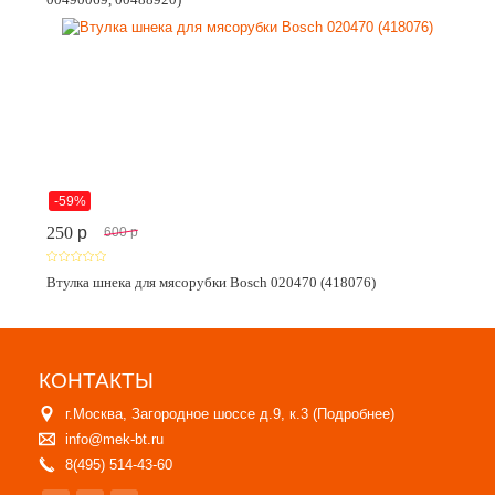
-59%
250
p
600
p
Втулка шнека для мясорубки Bosch 020470 (418076)
КОНТАКТЫ
г.Москва, Загородное шоссе д.9, к.3 (
Подробнее
)
info@mek-bt.ru
8(495) 514-43-60