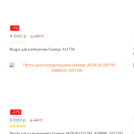
-7%
4 000
p
4 300
p
Ведро для хлебопечки Gorenje 311750
-27%
3 000
p
4 100
p
Петли для холодильника Gorenje 347828 (331781, 639800, 331728)