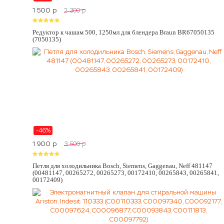
1 500
p
2 300
p
Редуктор к чашам 500, 1250мл для блендера Braun BR67050135
(7050135)
-46%
1 900
p
3 500
p
Петля для холодильника Bosch, Siemens, Gaggenau, Neff 481147
(00481147, 00265272, 00265273, 00172410, 00265843, 00265841,
00172409)