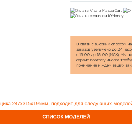
В связи с высоким спросом н
заказов увеличено до 24 часо
с 13:00 до 18:00 (МСК). Мы 
сервис, поэтому иногда треб
понимание и ждем ваших зак
ящика
247х
315х
195мм
, подходит для следующих моделе
СПИСОК МОДЕЛЕЙ