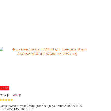
-27%
700
p
950
p
Чаша измельчителя 350ml для блендера Braun AS00004190
(BR67050145, 7050145)