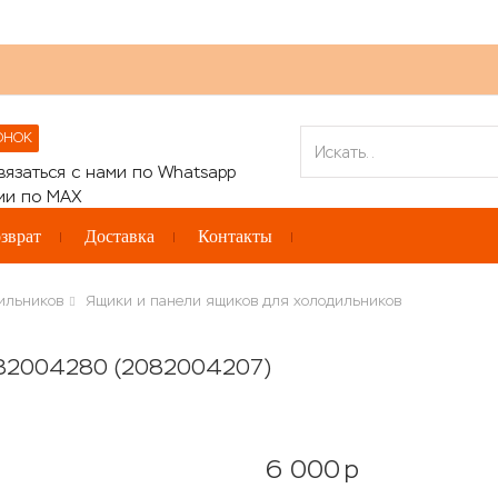
ОНОК
зврат
Доставка
Контакты
ильников
Ящики и панели ящиков для холодильников
082004280 (2082004207)
6 000
p