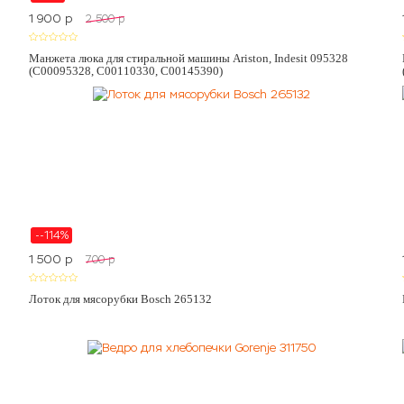
1 900
p
2 500
p
Манжета люка для стиральной машины Ariston, Indesit 095328
(C00095328, C00110330, C00145390)
--114%
1 500
p
700
p
Лоток для мясорубки Bosch 265132