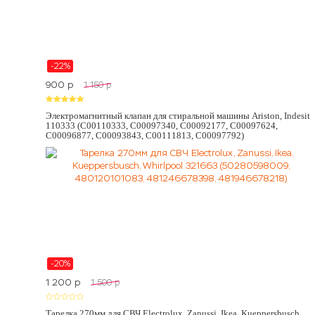
-22%
900
p
1 150
p
Электромагнитный клапан для стиральной машины Ariston, Indesit
110333 (C00110333, C00097340, C00092177, C00097624,
C00096877, C00093843, C00111813, C00097792)
-20%
1 200
p
1 500
p
Тарелка 270мм для СВЧ Electrolux, Zanussi, Ikea, Kueppersbusch,