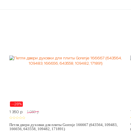
--28%
1 350
p
1 050
p
Петля двери духовки для плиты Gorenje 166667 (643564, 109483,
166656, 643558, 109482, 171891)