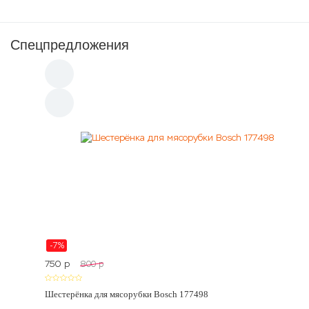
Спецпредложения
-7%
750
p
800
p
Шестерёнка для мясорубки Bosch 177498