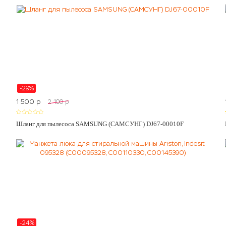
-29%
1 500
p
2 100
p
Шланг для пылесоса SAMSUNG (САМСУНГ) DJ67-00010F
-24%