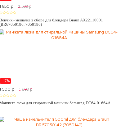
1 950
p
2 500
p
Венчик - мешалка в сборе для блендера Braun AX22110001
(BR67050196, 7050196)
-17%
1 500
p
1 800
p
Манжета люка для стиральной машины Samsung DC64-01664A