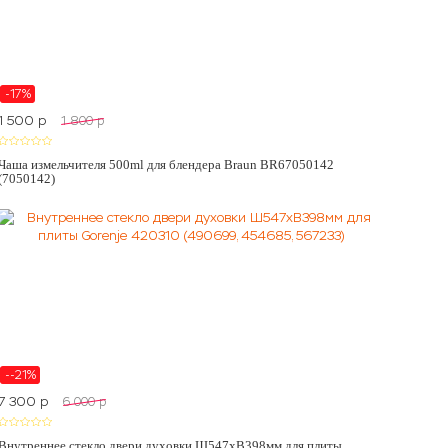
-17%
1 500
p
1 800
p
Чаша измельчителя 500ml для блендера Braun BR67050142
(7050142)
--21%
7 300
p
6 000
p
Внутреннее стекло двери духовки Ш547хВ398мм для плиты