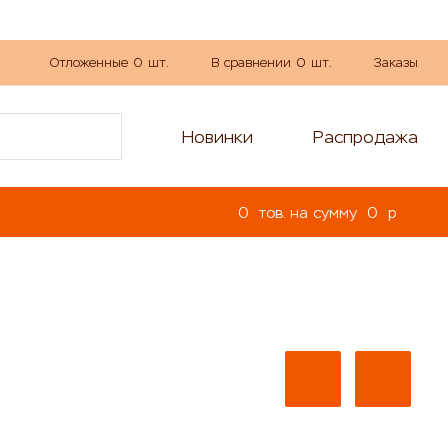
Отложенные
0
шт.
В сравнении
0
шт.
Заказы
Новинки
Распродажа
0
тов. на сумму
0
p