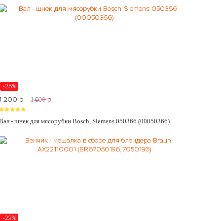
-25%
1 200
p
1 600
p
Вал - шнек для мясорубки Bosch, Siemens 050366 (00050366)
-22%