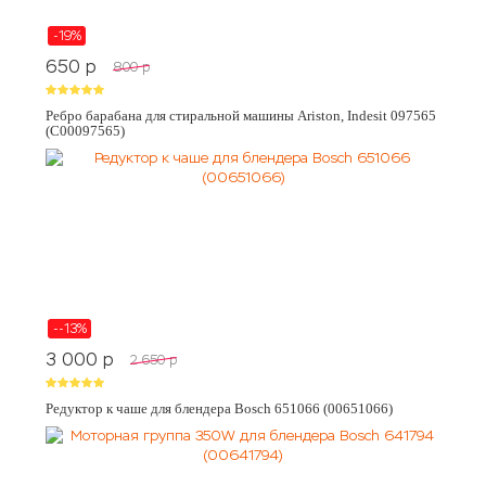
-19%
650
p
800
p
Ребро барабана для стиральной машины Ariston, Indesit 097565
(C00097565)
--13%
3 000
p
2 650
p
Редуктор к чаше для блендера Bosch 651066 (00651066)