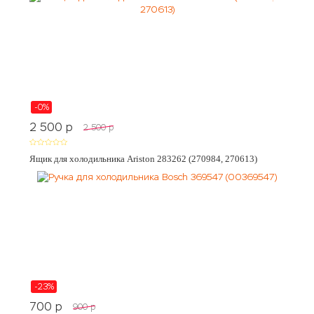
-0%
2 500
p
2 500
p
Ящик для холодильника Ariston 283262 (270984, 270613)
-23%
700
p
900
p