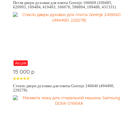
Петля двери духовки для плиты Gorenje 166669 (109485,
620993, 109484, 419493, 166670, 598894, 109486, 431331)
Акция
15 000
p
Стекло двери духовки для плиты Gorenje 246640 (494490,
229278)