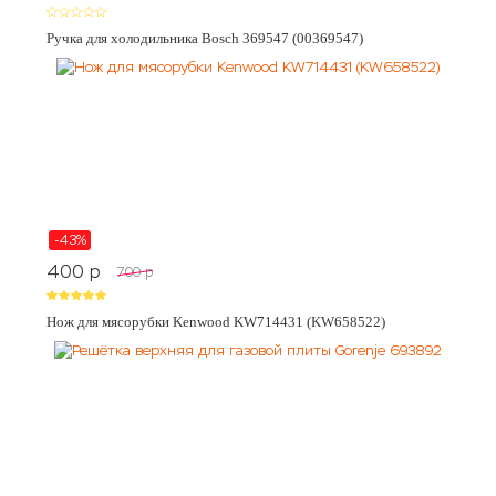
Ручка для холодильника Bosch 369547 (00369547)
-43%
400
p
700
p
Нож для мясорубки Kenwood KW714431 (KW658522)