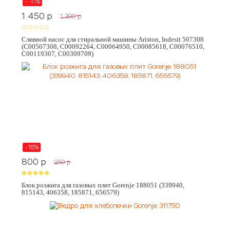
--11%
1 450
p
1 300
p
Сливной насос для стиральной машины Ariston, Indesit 507308
(C00507308, C00092264, C00064950, C00085618, C00076510,
C00119307, C00309709)
-16%
800
p
950
p
Блок розжига для газовых плит Gorenje 188051 (339940,
815143, 406358, 185871, 656579)