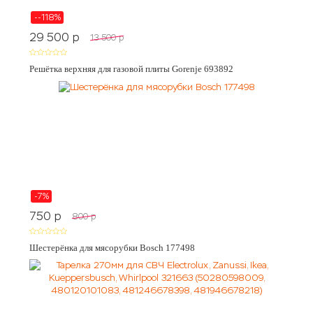
--118%
29 500
p
13 500
p
Решётка верхняя для газовой плиты Gorenje 693892
-7%
750
p
800
p
Шестерёнка для мясорубки Bosch 177498