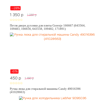
--28%
1 350
p
1 050
p
Петля двери духовки для плиты Gorenje 166667 (643564,
109483, 166656, 643558, 109482, 171891)
-61%
450
p
1 150
p
Ручка люка для стиральной машины Candy 49016396
(41028663)