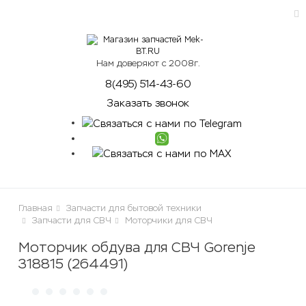
ose
Нам доверяют с 2008г.
8(495) 514-43-60
Заказать звонок
Главная
Запчасти для бытовой техники
Запчасти для СВЧ
Моторчики для СВЧ
Моторчик обдува для СВЧ Gorenje
318815 (264491)