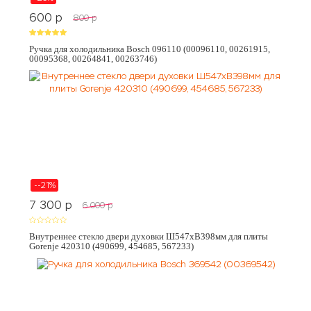
600
p
800
p
Ручка для холодильника Bosch 096110 (00096110, 00261915,
00095368, 00264841, 00263746)
--21%
7 300
p
6 000
p
Внутреннее стекло двери духовки Ш547хВ398мм для плиты
Gorenje 420310 (490699, 454685, 567233)