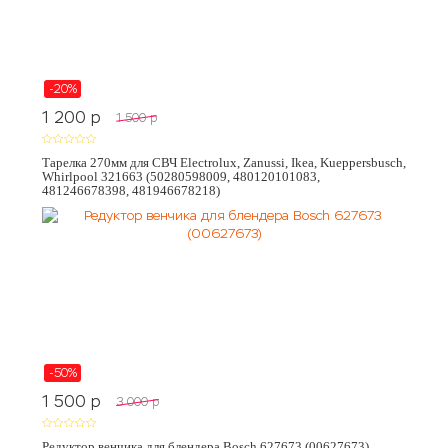
-20%
1 200
p
1 500
p
Тарелка 270мм для СВЧ Electrolux, Zanussi, Ikea, Kueppersbusch,
Whirlpool 321663 (50280598009, 480120101083,
481246678398, 481946678218)
-50%
1 500
p
3 000
p
Редуктор венчика для блендера Bosch 627673 (00627673)