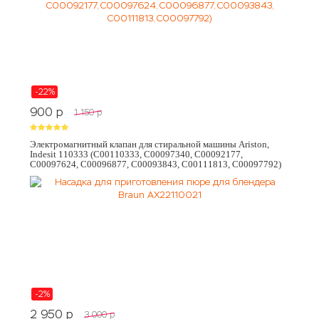
-22%
900
p
1 150
p
Электромагнитный клапан для стиральной машины Ariston,
Indesit 110333 (C00110333, C00097340, C00092177,
C00097624, C00096877, C00093843, C00111813, C00097792)
-2%
2 950
p
3 000
p