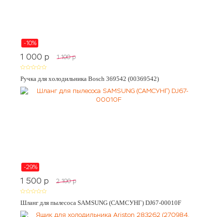
-10%
1 000
p
1 100
p
Ручка для холодильника Bosch 369542 (00369542)
-29%
1 500
p
2 100
p
Шланг для пылесоса SAMSUNG (САМСУНГ) DJ67-00010F