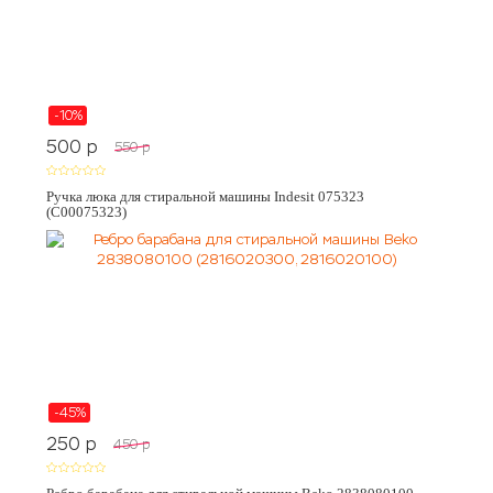
-10%
500
p
550
p
Ручка люка для стиральной машины Indesit 075323
(C00075323)
-45%
250
p
450
p