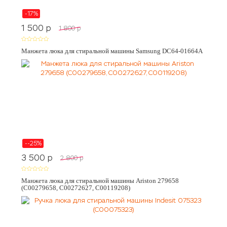
-17%
1 500
p
1 800
p
Манжета люка для стиральной машины Samsung DC64-01664A
--25%
3 500
p
2 800
p
Манжета люка для стиральной машины Ariston 279658
(C00279658, C00272627, C00119208)