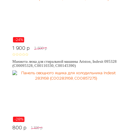
-24%
1 900
p
2 500
p
Манжета люка для стиральной машины Ariston, Indesit 095328
(C00095328, C00110330, C00145390)
-28%
800
p
1 100
p