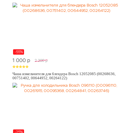
-55%
1 000
p
2 200
p
Чаша измельчителя для блендера Bosch 12052085 (00268636,
00751402, 00644952, 00264122)
-25%