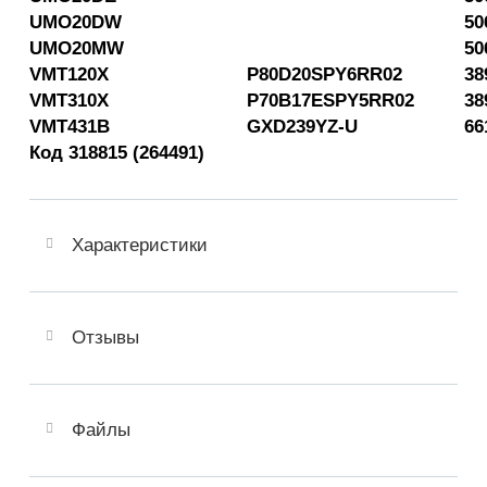
UMO20DW
50
UMO20MW
50
VMT120X
P80D20SPY6RR02
38
VMT310X
P70B17ESPY5RR02
38
VMT431B
GXD239YZ-U
66
Код 318815 (264491)
Характеристики
Отзывы
Файлы