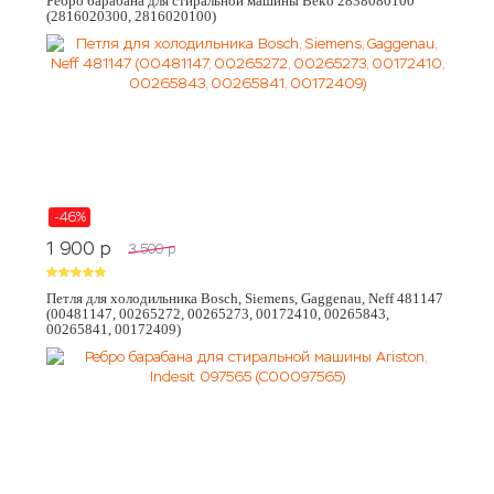
Ребро барабана для стиральной машины Beko 2838080100
(2816020300, 2816020100)
-46%
1 900
p
3 500
p
Петля для холодильника Bosch, Siemens, Gaggenau, Neff 481147
(00481147, 00265272, 00265273, 00172410, 00265843,
00265841, 00172409)