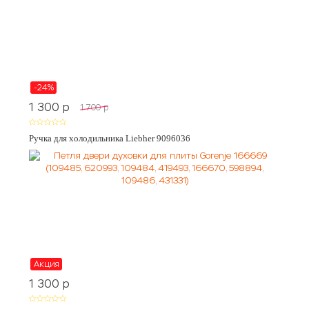
-24%
1 300
p
1 700
p
Ручка для холодильника Liebher 9096036
Акция
1 300
p