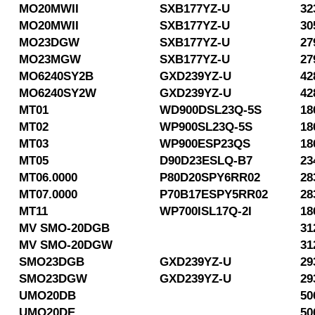
MO20MWII
SXB177YZ-U
32
MO20MWII
SXB177YZ-U
30
MO23DGW
SXB177YZ-U
27
MO23MGW
SXB177YZ-U
27
MO6240SY2B
GXD239YZ-U
42
MO6240SY2W
GXD239YZ-U
42
MT01
WD900DSL23Q-5S
18
MT02
WP900SL23Q-5S
18
MT03
WP900ESP23QS
18
MT05
D90D23ESLQ-B7
23
MT06.0000
P80D20SPY6RR02
28
MT07.0000
P70B17ESPY5RR02
28
MT11
WP700ISL17Q-2I
18
MV SMO-20DGB
31
MV SMO-20DGW
31
SMO23DGB
GXD239YZ-U
29
SMO23DGW
GXD239YZ-U
29
UMO20DB
50
UMO20DE
50