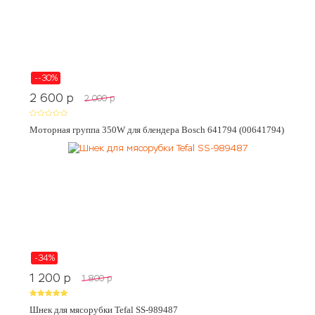
--30%
2 600
p
2 000
p
Моторная группа 350W для блендера Bosch 641794 (00641794)
-34%
1 200
p
1 800
p
Шнек для мясорубки Tefal SS-989487