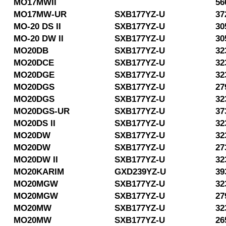
MO17MWII
56
MO17MW-UR
SXB177YZ-U
37
MO-20 DS II
SXB177YZ-U
30
MO-20 DW II
SXB177YZ-U
30
MO20DB
SXB177YZ-U
32
MO20DCE
SXB177YZ-U
32
MO20DGE
SXB177YZ-U
32
MO20DGS
SXB177YZ-U
27
MO20DGS
SXB177YZ-U
32
MO20DGS-UR
SXB177YZ-U
37
MO20DS II
SXB177YZ-U
32
MO20DW
SXB177YZ-U
32
MO20DW
SXB177YZ-U
27
MO20DW II
SXB177YZ-U
32
MO20KARIM
GXD239YZ-U
39
MO20MGW
SXB177YZ-U
32
MO20MGW
SXB177YZ-U
27
MO20MW
SXB177YZ-U
32
MO20MW
SXB177YZ-U
26