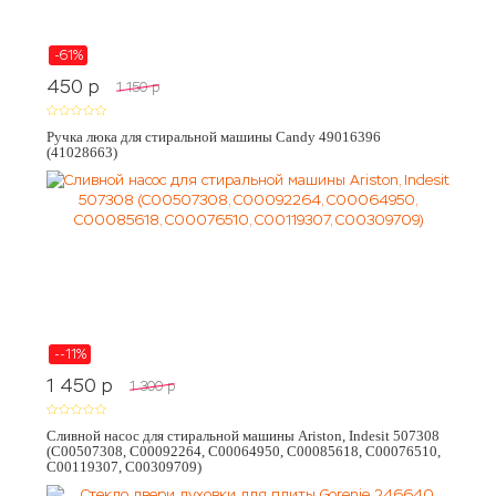
-61%
450
p
1 150
p
Ручка люка для стиральной машины Candy 49016396
(41028663)
--11%
1 450
p
1 300
p
Сливной насос для стиральной машины Ariston, Indesit 507308
(C00507308, C00092264, C00064950, C00085618, C00076510,
C00119307, C00309709)