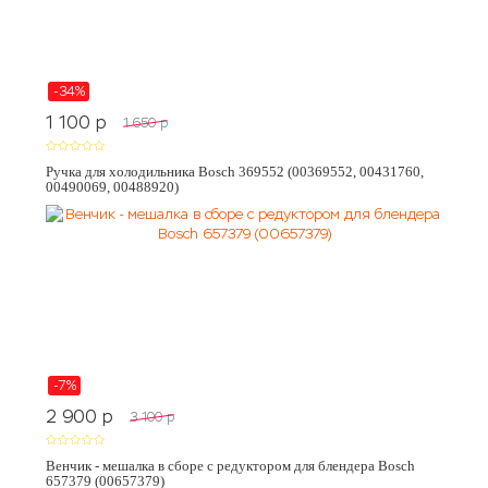
-34%
1 100
p
1 650
p
Ручка для холодильника Bosch 369552 (00369552, 00431760,
00490069, 00488920)
-7%
2 900
p
3 100
p
Венчик - мешалка в сборе с редуктором для блендера Bosch
657379 (00657379)