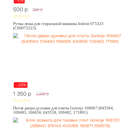
-10%
500
p
550
p
Ручка люка для стиральной машины Indesit 075323
(C00075323)
--28%
1 350
p
1 050
p
Петля двери духовки для плиты Gorenje 166667 (643564,
109483, 166656, 643558, 109482, 171891)