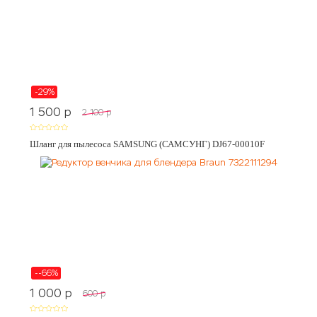
-29%
1 500
p
2 100
p
Шланг для пылесоса SAMSUNG (САМСУНГ) DJ67-00010F
--66%
1 000
p
600
p