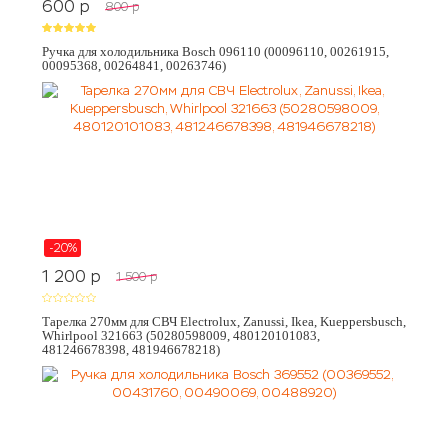
600
p
800
p
Ручка для холодильника Bosch 096110 (00096110, 00261915,
00095368, 00264841, 00263746)
-20%
1 200
p
1 500
p
Тарелка 270мм для СВЧ Electrolux, Zanussi, Ikea, Kueppersbusch,
Whirlpool 321663 (50280598009, 480120101083,
481246678398, 481946678218)