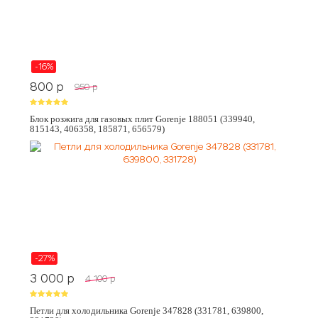
-16%
800
p
950
p
Блок розжига для газовых плит Gorenje 188051 (339940,
815143, 406358, 185871, 656579)
-27%
3 000
p
4 100
p
Петли для холодильника Gorenje 347828 (331781, 639800,