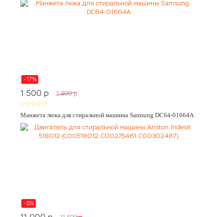
-17%
1 500
p
1 800
p
Манжета люка для стиральной машины Samsung DC64-01664A
-5%