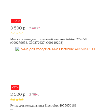
--25%
3 500
p
2 800
p
Манжета люка для стиральной машины Ariston 279658
(C00279658, C00272627, C00119208)
-21%
2 500
p
3 150
p
Ручка для холодильника Electrolux 4055050183