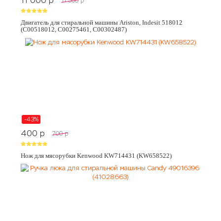
11 000
p
11 500
p
Двигатель для стиральной машины Ariston, Indesit 518012
(C00518012, C00275461, C00302487)
-43%
400
p
700
p
Нож для мясорубки Kenwood KW714431 (KW658522)