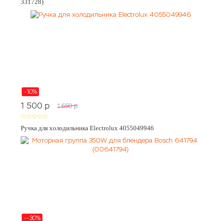
331728)
-10%
1 500
p
1 650
p
Ручка для холодильника Electrolux 4055049946
--30%