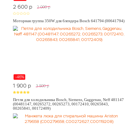
2 600
p
2 000
p
Моторная группа 350W для блендера Bosch 641794 (00641794)
-46%
1 900
p
3 500
p
Петля для холодильника Bosch, Siemens, Gaggenau, Neff 481147
(00481147, 00265272, 00265273, 00172410, 00265843,
00265841, 00172409)