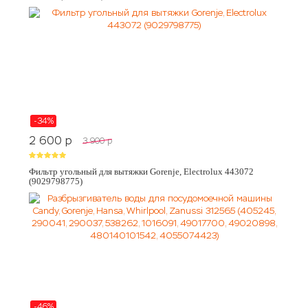
-34%
2 600
p
3 900
p
Фильтр угольный для вытяжки Gorenje, Electrolux 443072
(9029798775)
-46%