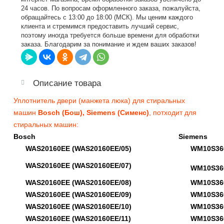
24 часов. По вопросам оформленного заказа, пожалуйста,
обращайтесь с 13:00 до 18:00 (МСК). Мы ценим каждого
клиента и стремимся предоставить лучший сервис,
поэтому иногда требуется больше времени для обработки
заказа. Благодарим за понимание и ждем ваших заказов!
Описание товара
Уплотнитель двери (манжета люка) для стиральных
машин
Bosch (Бош), Siemens (Сименс)
, потходит для
стиральных машин:
Bosch
Siemens
WAS20160EE (WAS20160EE/05)
WM10S360G
WAS20160EE (WAS20160EE/07)
WM10S360G
WAS20160EE (WAS20160EE/08)
WM10S360G
WAS20160EE (WAS20160EE/09)
WM10S360G
WAS20160EE (WAS20160EE/10)
WM10S360G
WAS20160EE (WAS20160EE/11)
WM10S360G