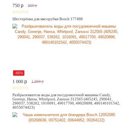
750
p
800
p
Шестерёнка для мясорубки Bosch 177498
-46%
1 000
p
1 850
p
Разбрызгиватель воды для посудомоечной машины Candy,
Gorenje, Hansa, Whirlpool, Zanussi 312565 (405245, 290041,
290037, 538262, 1016091, 49017700, 49020898, 480140101542,
4055074423)