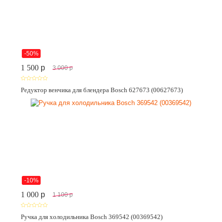
-50%
1 500
p
3 000
p
Редуктор венчика для блендера Bosch 627673 (00627673)
-10%
1 000
p
1 100
p
Ручка для холодильника Bosch 369542 (00369542)