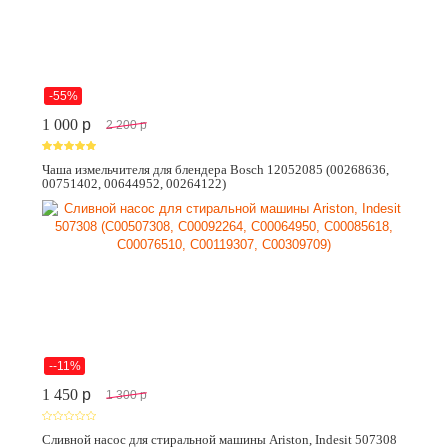
-55%
1 000
p
2 200
p
Чаша измельчителя для блендера Bosch 12052085 (00268636,
00751402, 00644952, 00264122)
--11%
1 450
p
1 300
p
Сливной насос для стиральной машины Ariston, Indesit 507308