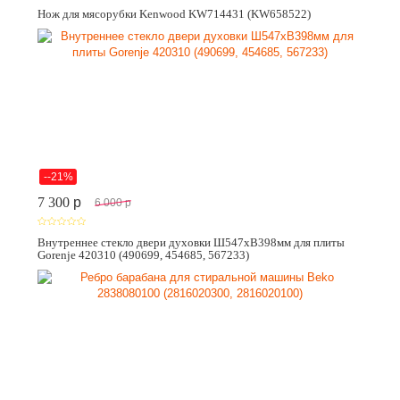
Нож для мясорубки Kenwood KW714431 (KW658522)
--21%
7 300
p
6 000
p
Внутреннее стекло двери духовки Ш547хВ398мм для плиты
Gorenje 420310 (490699, 454685, 567233)