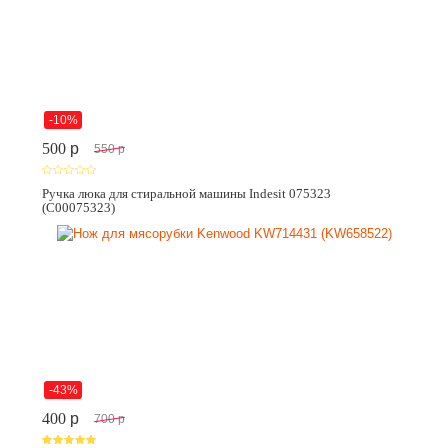
-10%
500
p
550
p
Ручка люка для стиральной машины Indesit 075323
(C00075323)
-43%
400
p
700
p