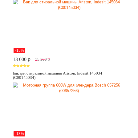
-15%
13 000
p
15 200
p
Бак для стиральной машины Ariston, Indesit 145034
(C00145034)
-13%