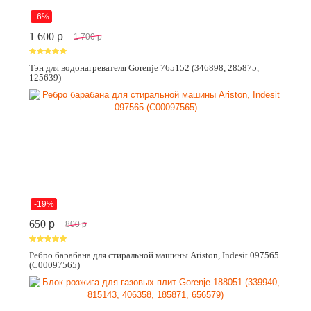
-6%
1 600
p
1 700
p
Тэн для водонагревателя Gorenje 765152 (346898, 285875,
125639)
-19%
650
p
800
p
Ребро барабана для стиральной машины Ariston, Indesit 097565
(C00097565)