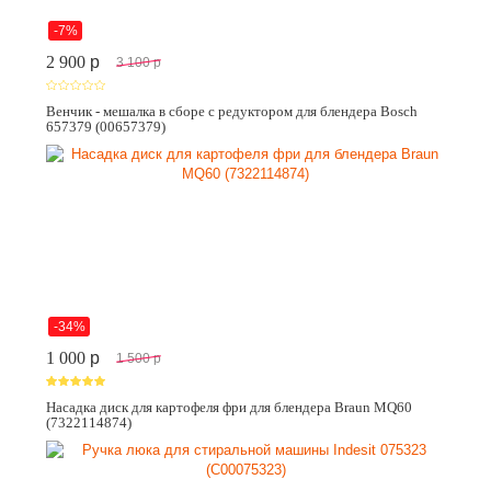
-7%
2 900
p
3 100
p
Венчик - мешалка в сборе с редуктором для блендера Bosch
657379 (00657379)
-34%
1 000
p
1 500
p
Насадка диск для картофеля фри для блендера Braun MQ60
(7322114874)