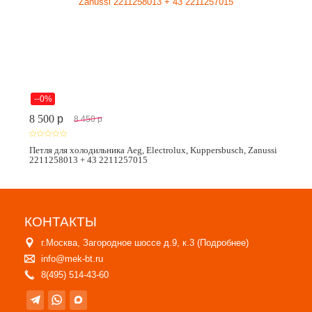
--0%
8 500
p
8 450
p
Петля для холодильника Aeg, Electrolux, Kuppersbusch, Zanussi
2211258013 + 43 2211257015
КОНТАКТЫ
г.Москва, Загородное шоссе д.9, к.3 (
Подробнее
)
info@mek-bt.ru
8(495) 514-43-60