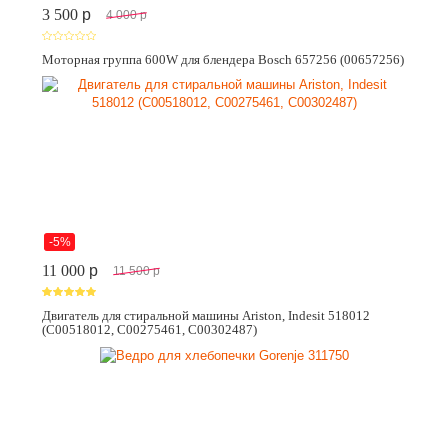
3 500
p
4 000
p
Моторная группа 600W для блендера Bosch 657256 (00657256)
-5%
11 000
p
11 500
p
Двигатель для стиральной машины Ariston, Indesit 518012
(C00518012, C00275461, C00302487)