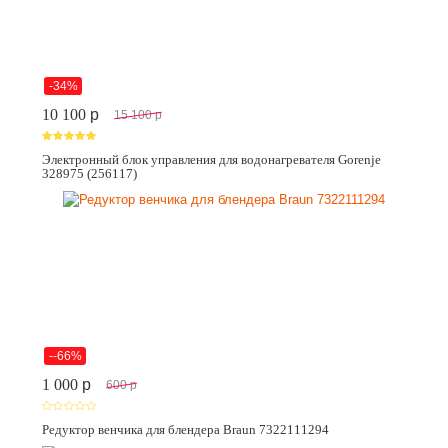
-34%
10 100
p
15 100
p
Электронный блок управления для водонагревателя Gorenje
328975 (256117)
--66%
1 000
p
600
p
Редуктор венчика для блендера Braun 7322111294