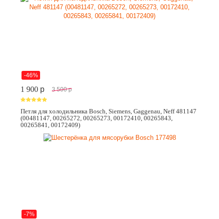
-46%
1 900
p
3 500
p
Петля для холодильника Bosch, Siemens, Gaggenau, Neff 481147
(00481147, 00265272, 00265273, 00172410, 00265843,
00265841, 00172409)
-7%