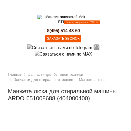
lose
Нам доверяют с 2008г.
8(495) 514-43-60
ЗАКАЗАТЬ ЗВОНОК
Главная
Запчасти для бытовой техники
Запчасти для стиральных машин
Манжеты люка
Манжета люка для стиральной машины
ARDO 651008688 (404000400)