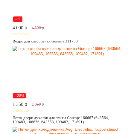
-7%
4 000
p
4 300
p
Ведро для хлебопечки Gorenje 311750
--28%
1 350
p
1 050
p
Петля двери духовки для плиты Gorenje 166667 (643564,
109483, 166656, 643558, 109482, 171891)