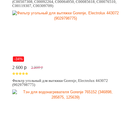
(C00507308, C00092264, C00064950, C00085618, C00076510,
C00119307, C00309709)
-34%
2 600
p
3 900
p
Фильтр угольный для вытяжки Gorenje, Electrolux 443072
(9029798775)