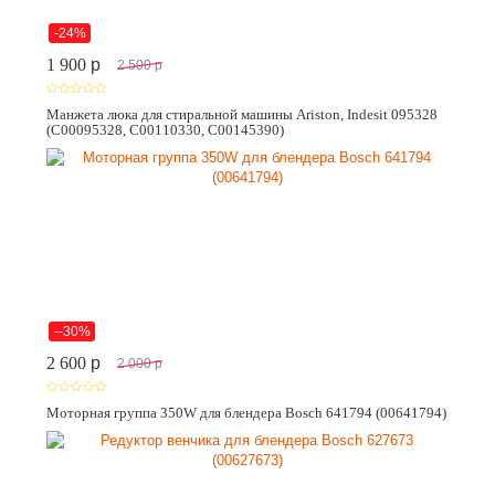
-24%
1 900
p
2 500
p
Манжета люка для стиральной машины Ariston, Indesit 095328
(C00095328, C00110330, C00145390)
--30%
2 600
p
2 000
p
Моторная группа 350W для блендера Bosch 641794 (00641794)