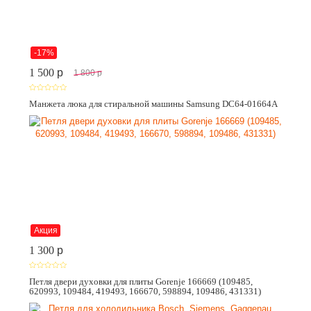
-17%
1 500
p
1 800
p
Манжета люка для стиральной машины Samsung DC64-01664A
Акция
1 300
p
Петля двери духовки для плиты Gorenje 166669 (109485,
620993, 109484, 419493, 166670, 598894, 109486, 431331)