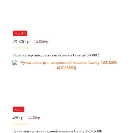
--118%
29 500
p
13 500
p
Решётка верхняя для газовой плиты Gorenje 693892
-61%
450
p
1 150
p
Ручка люка для стиральной машины Candy 49016396