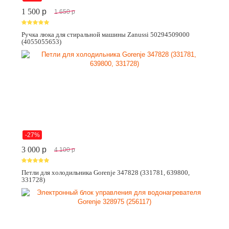
1 500
p
1 650
p
Ручка люка для стиральной машины Zanussi 50294509000
(4055055653)
-27%
3 000
p
4 100
p
Петли для холодильника Gorenje 347828 (331781, 639800,
331728)