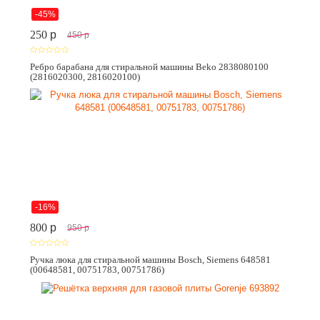
-45%
250
p
450
p
Ребро барабана для стиральной машины Beko 2838080100
(2816020300, 2816020100)
-16%
800
p
950
p
Ручка люка для стиральной машины Bosch, Siemens 648581
(00648581, 00751783, 00751786)