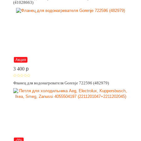
(41028663)
Акция
3 400
p
Фланец для водонагревателя Gorenje 722596 (482979)
-0%