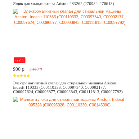
Ящик для холодильника Ariston 283262 (270984, 270613)
-22%
900
p
1 150
p
Электромагнитный клапан для стиральной машины Ariston,
Indesit 110333 (C00110333, C00097340, C00092177,
C00097624, C00096877, C00093843, C00111813, C00097792)