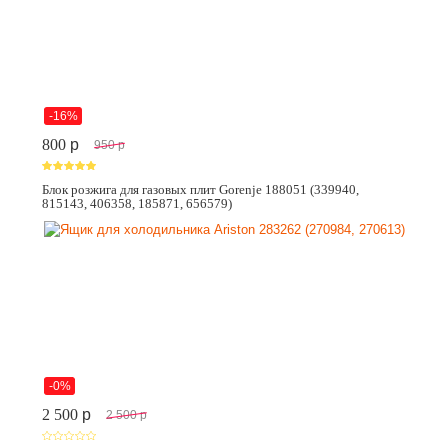
-16%
800
p
950
p
Блок розжига для газовых плит Gorenje 188051 (339940,
815143, 406358, 185871, 656579)
-0%
2 500
p
2 500
p