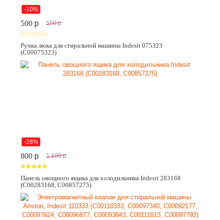
-10%
500
p
550
p
Ручка люка для стиральной машины Indesit 075323
(C00075323)
-28%
800
p
1 100
p
Панель овощного ящика для холодильника Indesit 283168
(C00283168, C00857275)