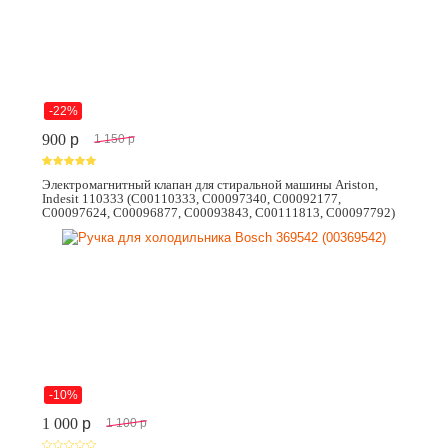
-22%
900
p
1 150
p
Электромагнитный клапан для стиральной машины Ariston,
Indesit 110333 (C00110333, C00097340, C00092177,
C00097624, C00096877, C00093843, C00111813, C00097792)
-10%
1 000
p
1 100
p