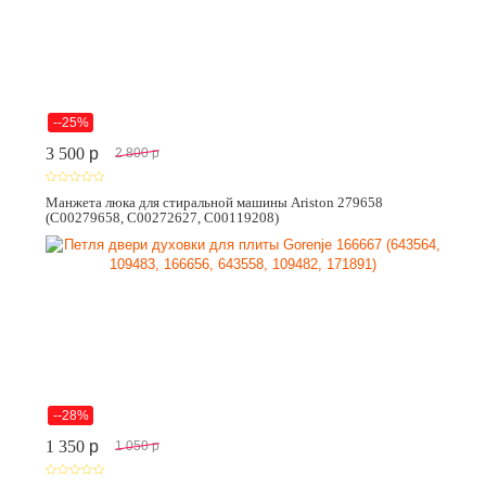
--25%
3 500
p
2 800
p
Манжета люка для стиральной машины Ariston 279658
(C00279658, C00272627, C00119208)
--28%
1 350
p
1 050
p