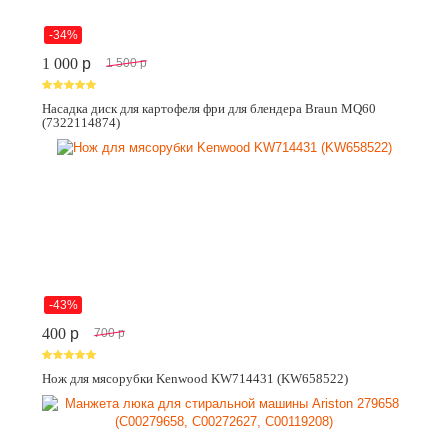
-34%
1 000
p
1 500
p
Насадка диск для картофеля фри для блендера Braun MQ60
(7322114874)
-43%
400
p
700
p
Нож для мясорубки Kenwood KW714431 (KW658522)