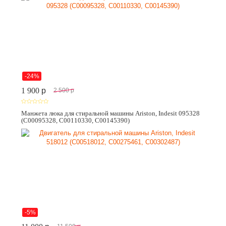
-24%
1 900
p
2 500
p
Манжета люка для стиральной машины Ariston, Indesit 095328
(C00095328, C00110330, C00145390)
-5%