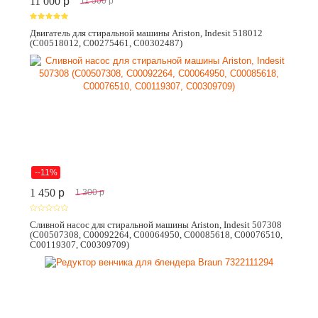
11 000
p
11 500
p
Двигатель для стиральной машины Ariston, Indesit 518012
(C00518012, C00275461, C00302487)
--11%
1 450
p
1 300
p
Сливной насос для стиральной машины Ariston, Indesit 507308
(C00507308, C00092264, C00064950, C00085618, C00076510,
C00119307, C00309709)