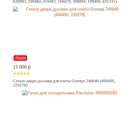
620993, 109484, 419493, 166670, 598894, 109486, 431331)
Акция
15 000
p
Стекло двери духовки для плиты Gorenje 246640 (494490,
229278)