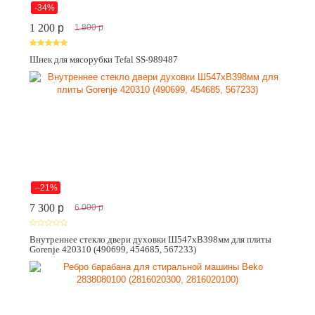
-34%
1 200
p
1 800
p
Шнек для мясорубки Tefal SS-989487
--21%
7 300
p
6 000
p
Внутреннее стекло двери духовки Ш547хВ398мм для плиты
Gorenje 420310 (490699, 454685, 567233)