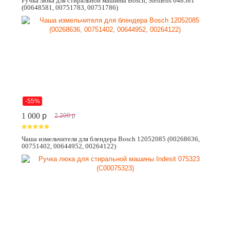
Ручка люка для стиральной машины Bosch, Siemens 648581
(00648581, 00751783, 00751786)
-55%
1 000
p
2 200
p
Чаша измельчителя для блендера Bosch 12052085 (00268636,
00751402, 00644952, 00264122)