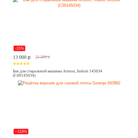
-15%
13 000
p
15 200
p
Бак для стиральной машины Ariston, Indesit 145034
(C00145034)
--118%