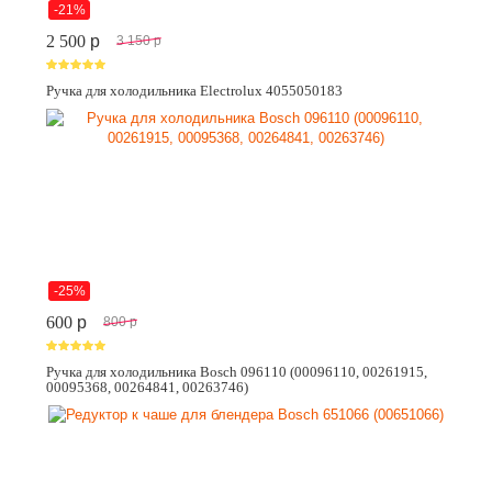
-21%
2 500
p
3 150
p
Ручка для холодильника Electrolux 4055050183
-25%
600
p
800
p
Ручка для холодильника Bosch 096110 (00096110, 00261915,
00095368, 00264841, 00263746)