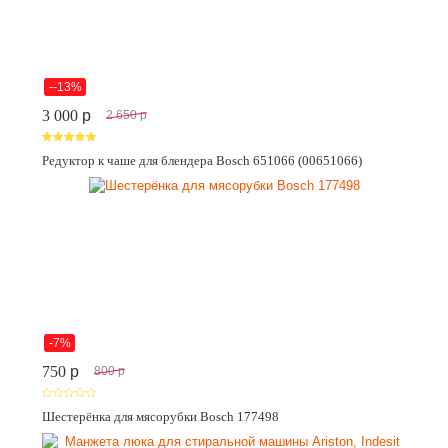
--13%
3 000
p
2 650
p
Редуктор к чаше для блендера Bosch 651066 (00651066)
-7%
750
p
800
p
Шестерёнка для мясорубки Bosch 177498