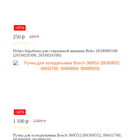
-45%
250
p
450
p
Ребро барабана для стиральной машины Beko 2838080100
(2816020300, 2816020100)
-34%
1 100
p
1 650
p
Ручка для холодильника Bosch 369552 (00369552, 00431760,
00490069, 00488920)