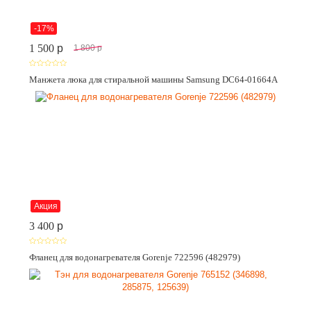
-17%
1 500
p
1 800
p
Манжета люка для стиральной машины Samsung DC64-01664A
Акция
3 400
p
Фланец для водонагревателя Gorenje 722596 (482979)