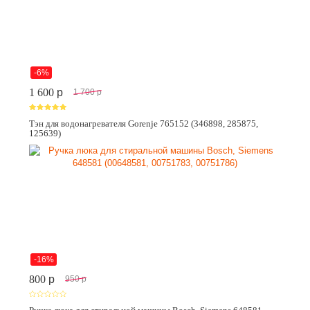
-6%
1 600
p
1 700
p
Тэн для водонагревателя Gorenje 765152 (346898, 285875,
125639)
-16%
800
p
950
p