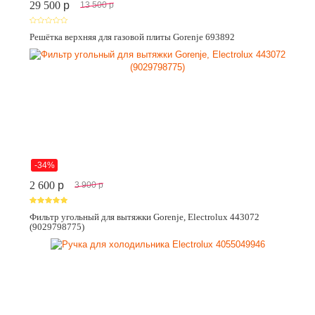
29 500
p
13 500
p
Решётка верхняя для газовой плиты Gorenje 693892
-34%
2 600
p
3 900
p
Фильтр угольный для вытяжки Gorenje, Electrolux 443072
(9029798775)