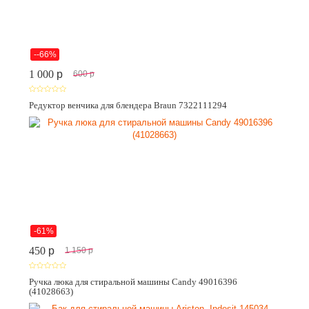
--66%
1 000
p
600
p
Редуктор венчика для блендера Braun 7322111294
-61%
450
p
1 150
p
Ручка люка для стиральной машины Candy 49016396
(41028663)