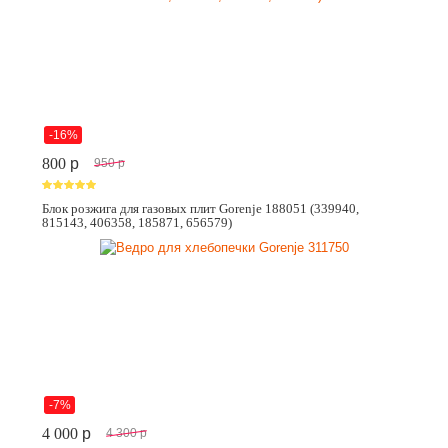
-16%
800
p
950
p
Блок розжига для газовых плит Gorenje 188051 (339940,
815143, 406358, 185871, 656579)
-7%
4 000
p
4 300
p