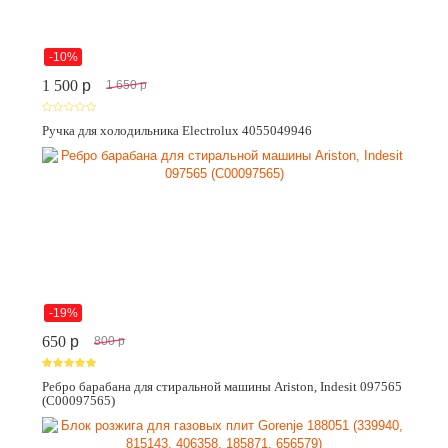
-10%
1 500
p
1 650
p
Ручка для холодильника Electrolux 4055049946
-19%
650
p
800
p
Ребро барабана для стиральной машины Ariston, Indesit 097565
(C00097565)