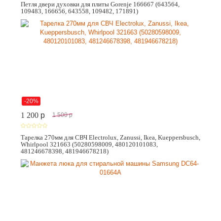
Петля двери духовки для плиты Gorenje 166667 (643564,
109483, 166656, 643558, 109482, 171891)
-20%
1 200
p
1 500
p
Тарелка 270мм для СВЧ Electrolux, Zanussi, Ikea, Kueppersbusch,
Whirlpool 321663 (50280598009, 480120101083,
481246678398, 481946678218)