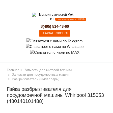
lose
Нам доверяют с 2008г.
8(495) 514-43-60
ЗАКАЗАТЬ ЗВОНОК
Главная
Запчасти для бытовой техники
Запчасти для посудомоечных машин
Разбрызгиватели (Импеллеры)
Гайка разбрызгивателя для
посудомоечной машины Whirlpool 315053
(480140101488)