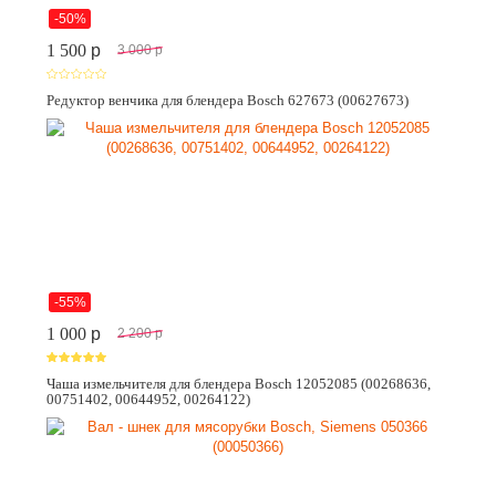
-50%
1 500
p
3 000
p
Редуктор венчика для блендера Bosch 627673 (00627673)
-55%
1 000
p
2 200
p
Чаша измельчителя для блендера Bosch 12052085 (00268636,
00751402, 00644952, 00264122)