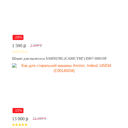
-29%
1 500
p
2 100
p
Шланг для пылесоса SAMSUNG (САМСУНГ) DJ67-00010F
-15%
13 000
p
15 200
p