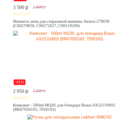
3 500
p
2 800
p
Манжета люка для стиральной машины Ariston 279658
(C00279658, C00272627, C00119208)
-41%
2 950
p
5 000
p
Комплект - 500ml MQ30, для блендера Braun AX22110003
(BR67050193, 7050193)