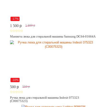
-17%
1 500
p
1 800
p
Манжета люка для стиральной машины Samsung DC64-01664A
-10%
500
p
550
p
Ручка люка для стиральной машины Indesit 075323
(C00075323)