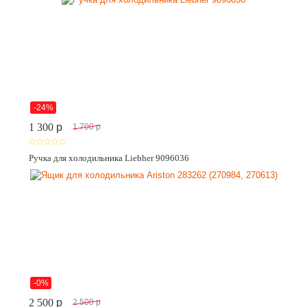
-24%
1 300
p
1 700
p
Ручка для холодильника Liebher 9096036
-0%
2 500
p
2 500
p