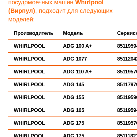
посудомоечных машин
Whirlpool
(Вирпул)
, подходит для следующих
моделей:
Производитель
Модель
Сервис
WHIRLPOOL
ADG 100 A+
8511959
WHIRLPOOL
ADG 1077
8511204
WHIRLPOOL
ADG 110 A+
8511957
WHIRLPOOL
ADG 145
8511797
WHIRLPOOL
ADG 155
8511959
WHIRLPOOL
ADG 165
8511959
WHIRLPOOL
ADG 175
8511957
WHIRLPOOL
ADG 175
8511182