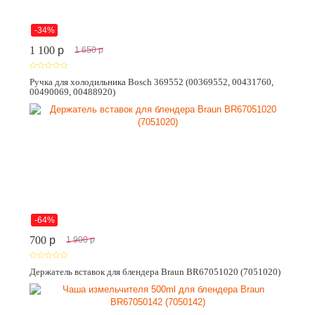
-34%
1 100
p
1 650
p
Ручка для холодильника Bosch 369552 (00369552, 00431760,
00490069, 00488920)
-64%
700
p
1 900
p
Держатель вставок для блендера Braun BR67051020 (7051020)