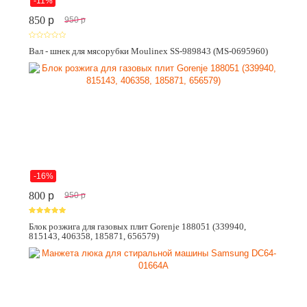
-11%
850
p
950
p
Вал - шнек для мясорубки Moulinex SS-989843 (MS-0695960)
-16%
800
p
950
p
Блок розжига для газовых плит Gorenje 188051 (339940,
815143, 406358, 185871, 656579)