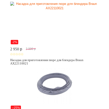
-2%
2 950
p
3 000
p
Насадка для приготовления пюре для блендера Braun
AX22110021
--25%