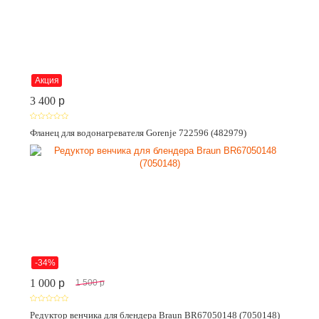
Акция
3 400
p
Фланец для водонагревателя Gorenje 722596 (482979)
-34%
1 000
p
1 500
p
Редуктор венчика для блендера Braun BR67050148 (7050148)