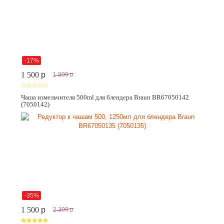
-17%
1 500
p
1 800
p
Чаша измельчителя 500ml для блендера Braun BR67050142
(7050142)
-35%
1 500
p
2 300
p