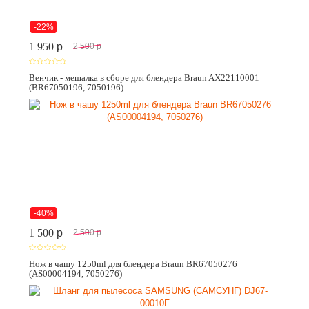
-22%
1 950
p
2 500
p
Венчик - мешалка в сборе для блендера Braun AX22110001
(BR67050196, 7050196)
-40%
1 500
p
2 500
p
Нож в чашу 1250ml для блендера Braun BR67050276
(AS00004194, 7050276)