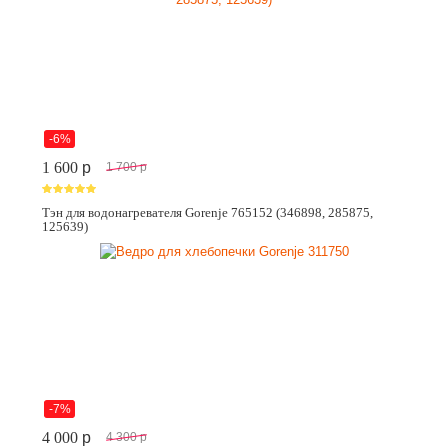
-6%
1 600
p
1 700
p
Тэн для водонагревателя Gorenje 765152 (346898, 285875,
125639)
-7%
4 000
p
4 300
p