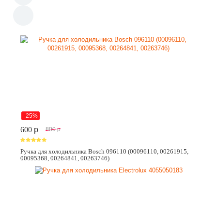
-25%
600
p
800
p
Ручка для холодильника Bosch 096110 (00096110, 00261915,
00095368, 00264841, 00263746)