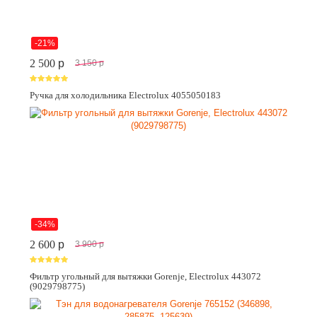
-21%
2 500
p
3 150
p
Ручка для холодильника Electrolux 4055050183
-34%
2 600
p
3 900
p
Фильтр угольный для вытяжки Gorenje, Electrolux 443072
(9029798775)