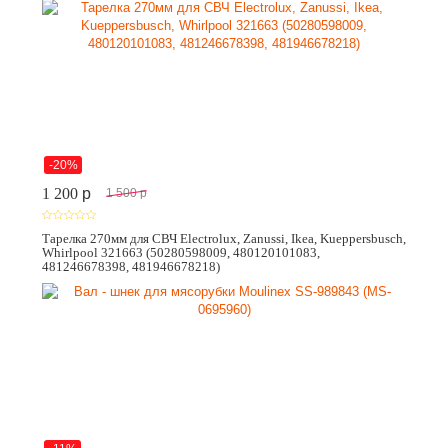
-20%
1 200
p
1 500
p
Тарелка 270мм для СВЧ Electrolux, Zanussi, Ikea, Kueppersbusch,
Whirlpool 321663 (50280598009, 480120101083,
481246678398, 481946678218)