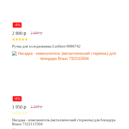
-4%
2 800
p
2 900
p
Ручка для холодильника Liebherr 9086742
-8%
1 950
p
2 100
p
Насадка - измельчитель (металлический стержень) для блендера
Braun 7322115504