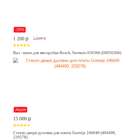
-25%
1 200
p
1 600
p
Вал - шнек для мясорубки Bosch, Siemens 050366 (00050366)
Акция
15 000
p
Стекло двери духовки для плиты Gorenje 246640 (494490,
229278)