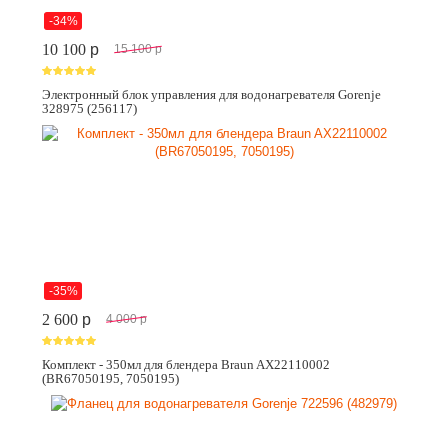
-34%
10 100
p
15 100
p
Электронный блок управления для водонагревателя Gorenje
328975 (256117)
-35%
2 600
p
4 000
p
Комплект - 350мл для блендера Braun AX22110002
(BR67050195, 7050195)