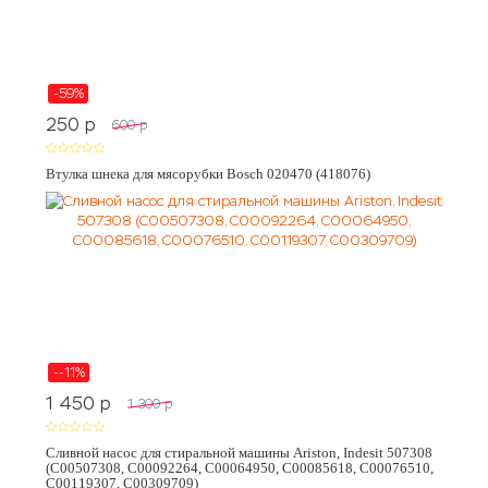
-59%
250
p
600
p
Втулка шнека для мясорубки Bosch 020470 (418076)
--11%
1 450
p
1 300
p
Сливной насос для стиральной машины Ariston, Indesit 507308
(C00507308, C00092264, C00064950, C00085618, C00076510,
C00119307, C00309709)