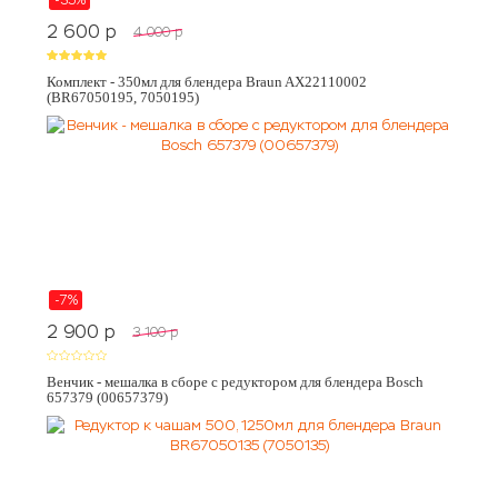
-35%
2 600
p
4 000
p
Комплект - 350мл для блендера Braun AX22110002
(BR67050195, 7050195)
-7%
2 900
p
3 100
p
Венчик - мешалка в сборе с редуктором для блендера Bosch
657379 (00657379)