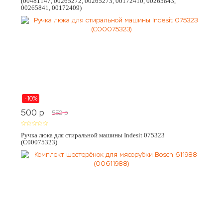
(00481147, 00265272, 00265273, 00172410, 00265843,
00265841, 00172409)
-10%
500
p
550
p
Ручка люка для стиральной машины Indesit 075323
(C00075323)