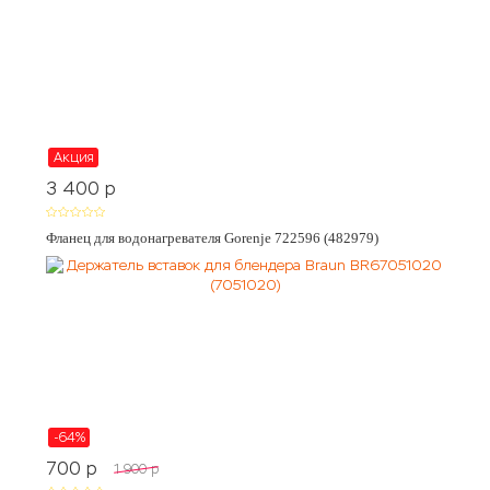
Акция
3 400
p
Фланец для водонагревателя Gorenje 722596 (482979)
-64%
700
p
1 900
p