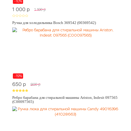
-10%
1 000
p
1 100
p
Ручка для холодильника Bosch 369542 (00369542)
-19%
650
p
800
p
Ребро барабана для стиральной машины Ariston, Indesit 097565
(C00097565)