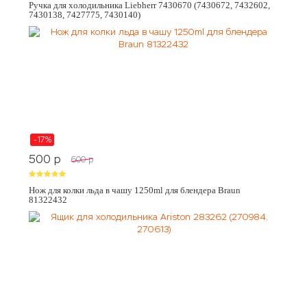
Ручка для холодильника Liebherr 7430670 (7430672, 7432602,
7430138, 7427775, 7430140)
-17%
500
p
600
p
Нож для колки льда в чашу 1250ml для блендера Braun
81322432