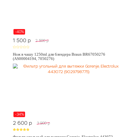
-40%
1 500
p
2 500
p
Нож в чашу 1250ml для блендера Braun BR67050276
(AS00004194, 7050276)
-34%
2 600
p
3 900
p
Фильтр угольный для вытяжки Gorenje, Electrolux 443072