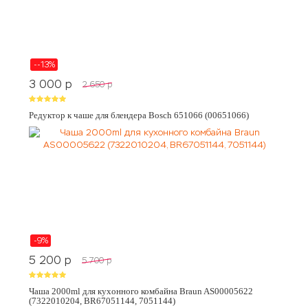
--13%
3 000
p
2 650
p
Редуктор к чаше для блендера Bosch 651066 (00651066)
-9%
5 200
p
5 700
p
Чаша 2000ml для кухонного комбайна Braun AS00005622
(7322010204, BR67051144, 7051144)