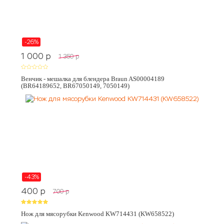
-26%
1 000
p
1 350
p
Венчик - мешалка для блендера Braun AS00004189
(BR64189652, BR67050149, 7050149)
-43%
400
p
700
p
Нож для мясорубки Kenwood KW714431 (KW658522)