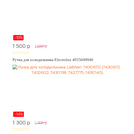
-10%
1 500
p
1 650
p
Ручка для холодильника Electrolux 4055049946
-14%
1 300
p
1 500
p