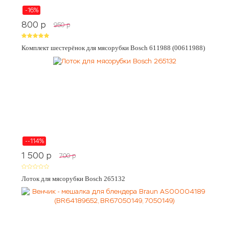
-16%
800
p
950
p
Комплект шестерёнок для мясорубки Bosch 611988 (00611988)
--114%
1 500
p
700
p
Лоток для мясорубки Bosch 265132