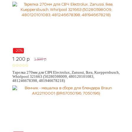
-20%
1 200
p
1 500
p
Тарелка 270мм для СВЧ Electrolux, Zanussi, Ikea, Kueppersbusch,
Whirlpool 321663 (50280598009, 480120101083,
481246678398, 481946678218)