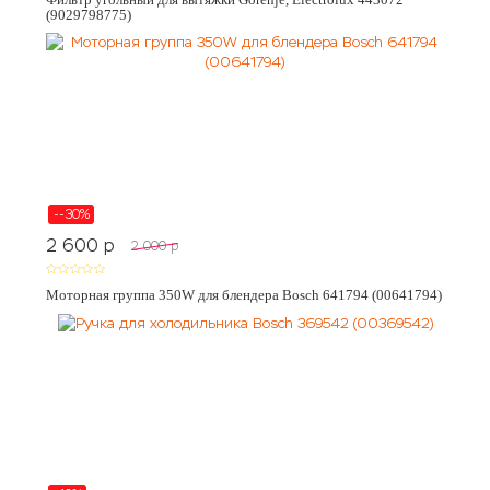
(9029798775)
--30%
2 600
p
2 000
p
Моторная группа 350W для блендера Bosch 641794 (00641794)