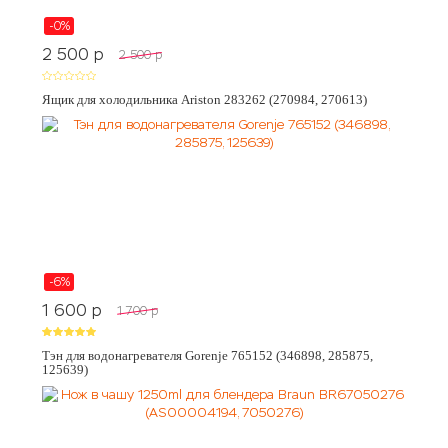
-0%
2 500
p
2 500
p
Ящик для холодильника Ariston 283262 (270984, 270613)
-6%
1 600
p
1 700
p
Тэн для водонагревателя Gorenje 765152 (346898, 285875,
125639)