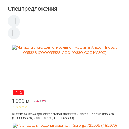
Спецпредложения
-24%
1 900
p
2 500
p
Манжета люка для стиральной машины Ariston, Indesit 095328
(C00095328, C00110330, C00145390)