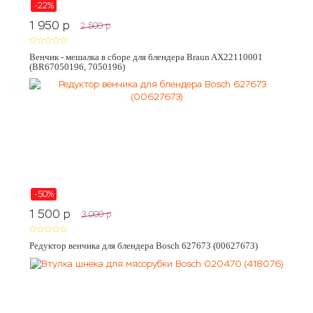
-22%
1 950
p
2 500
p
Венчик - мешалка в сборе для блендера Braun AX22110001
(BR67050196, 7050196)
-50%
1 500
p
3 000
p
Редуктор венчика для блендера Bosch 627673 (00627673)