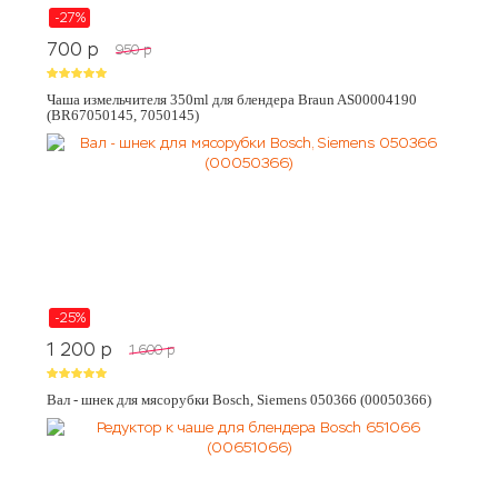
-27%
700
p
950
p
Чаша измельчителя 350ml для блендера Braun AS00004190
(BR67050145, 7050145)
-25%
1 200
p
1 600
p
Вал - шнек для мясорубки Bosch, Siemens 050366 (00050366)