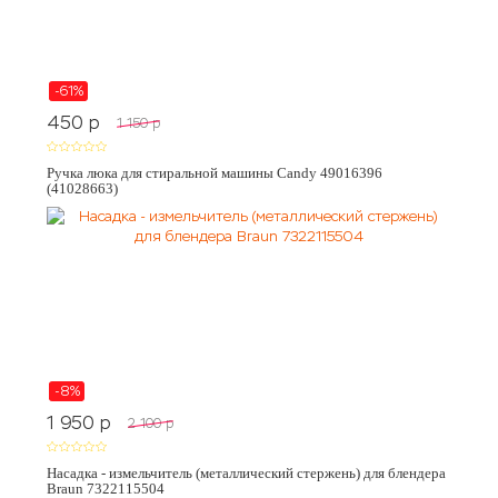
-61%
450
p
1 150
p
Ручка люка для стиральной машины Candy 49016396
(41028663)
-8%
1 950
p
2 100
p
Насадка - измельчитель (металлический стержень) для блендера
Braun 7322115504