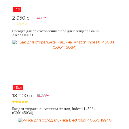
-2%
2 950
p
3 000
p
Насадка для приготовления пюре для блендера Braun
AX22110021
-15%
13 000
p
15 200
p
Бак для стиральной машины Ariston, Indesit 145034
(C00145034)