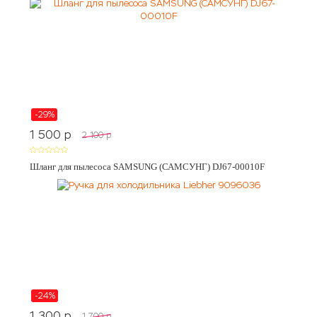
-29%
1 500
p
2 100
p
Шланг для пылесоса SAMSUNG (САМСУНГ) DJ67-00010F
-24%
1 300
p
1 700
p