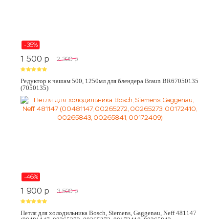
-35%
1 500
p
2 300
p
Редуктор к чашам 500, 1250мл для блендера Braun BR67050135
(7050135)
-46%
1 900
p
3 500
p
Петля для холодильника Bosch, Siemens, Gaggenau, Neff 481147