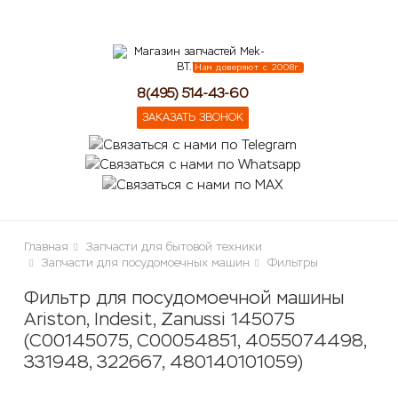
lose
Нам доверяют с 2008г.
8(495) 514-43-60
ЗАКАЗАТЬ ЗВОНОК
Главная
Запчасти для бытовой техники
Запчасти для посудомоечных машин
Фильтры
Фильтр для посудомоечной машины
Ariston, Indesit, Zanussi 145075
(C00145075, C00054851, 4055074498,
331948, 322667, 480140101059)