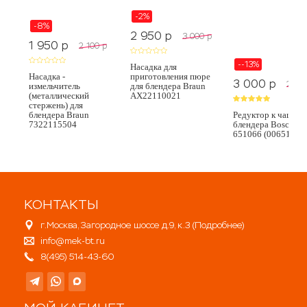
-2%
-8%
2 950
p
3 000
p
1 950
p
2 100
p
--13%
Насадка для
Насадка -
приготовления пюре
3 000
p
2 65
измельчитель
для блендера Braun
(металлический
AX22110021
стержень) для
блендера Braun
Редуктор к чаше д
7322115504
блендера Bosch
651066 (00651066
КОНТАКТЫ
г.Москва, Загородное шоссе д.9, к.3 (
Подробнее
)
info@mek-bt.ru
8(495) 514-43-60