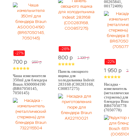
00265841,
00172409)
-28%
-27%
800
p
1 100
p
700
p
-22%
950
p
1 950
p
2 500
Панель овощного
Чаша измельчителя
ящика для
350ml для блендера
холодильника Indesit
Braun AS00004190
283168 (C00283168,
Насадка -
(BR67050145,
C00857275)
измельчитель
7050145)
(металлический
стержень) для
блендера Braun
BR67050778
(7050778)