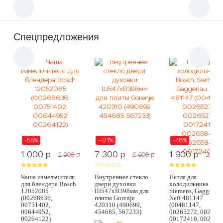
Спецпредложения
-55%
--21%
-46%
1 000
p
7 300
p
1 900
p
2 200
p
6 000
p
3 500
Чаша измельчителя
Внутреннее стекло
Петля для
для блендера Bosch
двери духовки
холодильника Bosc
12052085
Ш547хВ398мм для
Siemens, Gaggenau
(00268636,
плиты Gorenje
Neff 481147
00751402,
420310 (490699,
(00481147,
00644952,
454685, 567233)
00265272, 002652
00264122)
00172410, 002658