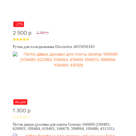
-21%
2 500
p
3 150
p
Ручка для холодильника Electrolux 4055050183
Акция
1 300
p
Петля двери духовки для плиты Gorenje 166669 (109485,
620993, 109484, 419493, 166670, 598894, 109486, 431331)