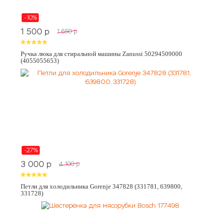
-10%
1 500
p
1 650
p
Ручка люка для стиральной машины Zanussi 50294509000
(4055055653)
-27%
3 000
p
4 100
p
Петли для холодильника Gorenje 347828 (331781, 639800,
331728)