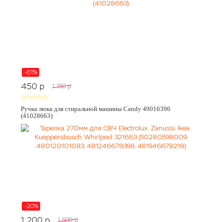
-61%
450
p
1 150
p
Ручка люка для стиральной машины Candy 49016396
(41028663)
-20%
1 200
p
1 500
p