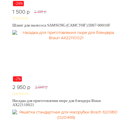
-29%
1 500
p
2 100
p
Шланг для пылесоса SAMSUNG (САМСУНГ) DJ67-00010F
-2%
2 950
p
3 000
p
Насадка для приготовления пюре для блендера Braun
AX22110021