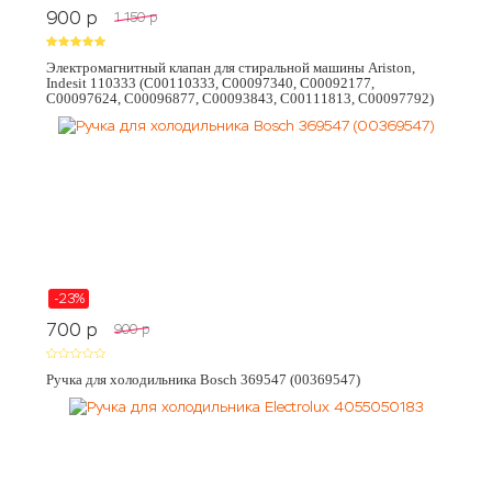
900
p
1 150
p
Электромагнитный клапан для стиральной машины Ariston,
Indesit 110333 (C00110333, C00097340, C00092177,
C00097624, C00096877, C00093843, C00111813, C00097792)
-23%
700
p
900
p
Ручка для холодильника Bosch 369547 (00369547)