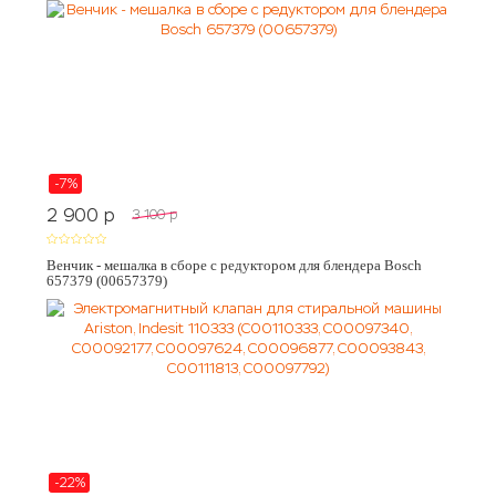
-7%
2 900
p
3 100
p
Венчик - мешалка в сборе с редуктором для блендера Bosch
657379 (00657379)
-22%