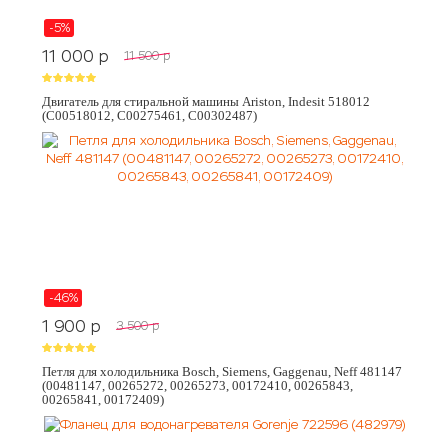
-5%
11 000
p
11 500
p
Двигатель для стиральной машины Ariston, Indesit 518012
(C00518012, C00275461, C00302487)
-46%
1 900
p
3 500
p
Петля для холодильника Bosch, Siemens, Gaggenau, Neff 481147
(00481147, 00265272, 00265273, 00172410, 00265843,
00265841, 00172409)