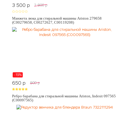
3 500
p
2 800
p
Манжета люка для стиральной машины Ariston 279658
(C00279658, C00272627, C00119208)
-19%
650
p
800
p
Ребро барабана для стиральной машины Ariston, Indesit 097565
(C00097565)