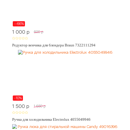
--66%
1 000
p
600
p
Редуктор венчика для блендера Braun 7322111294
-10%
1 500
p
1 650
p
Ручка для холодильника Electrolux 4055049946