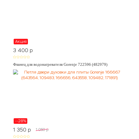
Акция
3 400
p
Фланец для водонагревателя Gorenje 722596 (482979)
--28%
1 350
p
1 050
p