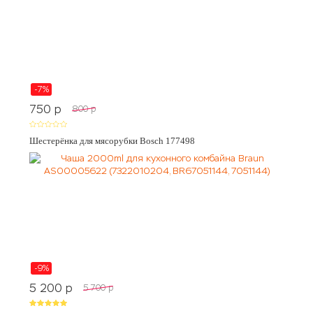
-7%
750
p
800
p
Шестерёнка для мясорубки Bosch 177498
-9%
5 200
p
5 700
p