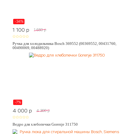
-34%
1 100
p
1 650
p
Ручка для холодильника Bosch 369552 (00369552, 00431760,
00490069, 00488920)
-7%
4 000
p
4 300
p
Ведро для хлебопечки Gorenje 311750