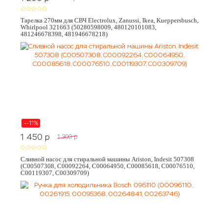
Тарелка 270мм для СВЧ Electrolux, Zanussi, Ikea, Kueppersbusch,
Whirlpool 321663 (50280598009, 480120101083,
481246678398, 481946678218)
--11%
1 450
p
1 300
p
Сливной насос для стиральной машины Ariston, Indesit 507308
(C00507308, C00092264, C00064950, C00085618, C00076510,
C00119307, C00309709)