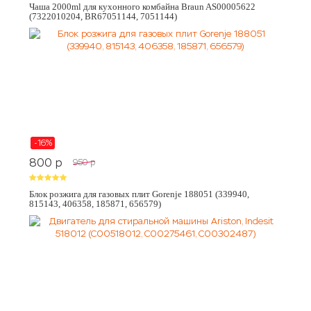
Чаша 2000ml для кухонного комбайна Braun AS00005622
(7322010204, BR67051144, 7051144)
-16%
800
p
950
p
Блок розжига для газовых плит Gorenje 188051 (339940,
815143, 406358, 185871, 656579)