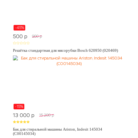
-45%
500
p
900
p
Решётка стандартная для мясорубки Bosch 620950 (020469)
-15%
13 000
p
15 200
p
Бак для стиральной машины Ariston, Indesit 145034
(C00145034)