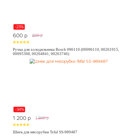
-25%
600
p
800
p
Ручка для холодильника Bosch 096110 (00096110, 00261915,
00095368, 00264841, 00263746)
-34%
1 200
p
1 800
p
Шнек для мясорубки Tefal SS-989487