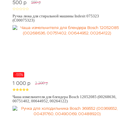
500
p
550
p
Ручка люка для стиральной машины Indesit 075323
(C00075323)
-55%
1 000
p
2 200
p
Чаша измельчителя для блендера Bosch 12052085 (00268636,
00751402, 00644952, 00264122)