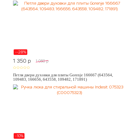
--28%
1 350
p
1 050
p
Петля двери духовки для плиты Gorenje 166667 (643564,
109483, 166656, 643558, 109482, 171891)
-10%