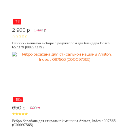
-7%
2 900
p
3 100
p
Венчик - мешалка в сборе с редуктором для блендера Bosch
657379 (00657379)
-19%
650
p
800
p
Ребро барабана для стиральной машины Ariston, Indesit 097565
(C00097565)