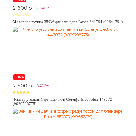
2 600
p
2 000
p
Моторная группа 350W для блендера Bosch 641794 (00641794)
-34%
2 600
p
3 900
p
Фильтр угольный для вытяжки Gorenje, Electrolux 443072
(9029798775)