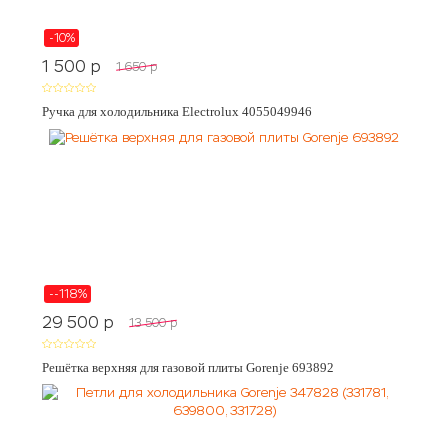
-10%
1 500
p
1 650
p
Ручка для холодильника Electrolux 4055049946
--118%
29 500
p
13 500
p
Решётка верхняя для газовой плиты Gorenje 693892