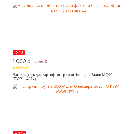
-34%
1 000
p
1 500
p
Насадка диск для картофеля фри для блендера Braun MQ60
(7322114874)
--30%