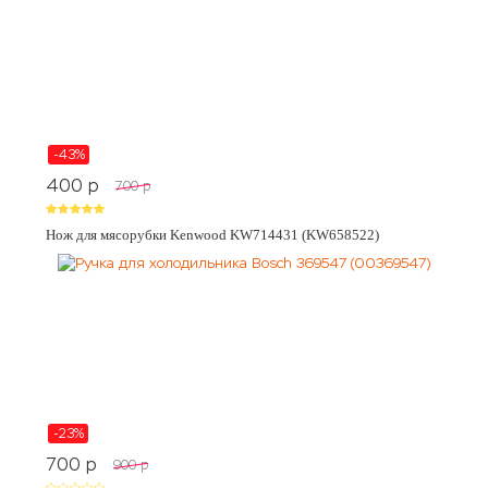
-43%
400
p
700
p
Нож для мясорубки Kenwood KW714431 (KW658522)
-23%
700
p
900
p