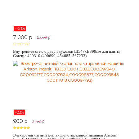
--21%
7 300
p
6 000
p
Внутреннее стекло двери духовки Ш547хВ398мм для плиты
Gorenje 420310 (490699, 454685, 567233)
-22%
900
p
1 150
p
Электромагнитный клапан для стиральной машины Ariston,