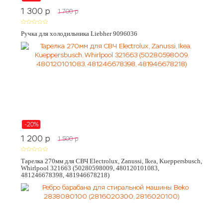
1 300
p
1 700
p
Ручка для холодильника Liebher 9096036
-20%
1 200
p
1 500
p
Тарелка 270мм для СВЧ Electrolux, Zanussi, Ikea, Kueppersbusch,
Whirlpool 321663 (50280598009, 480120101083,
481246678398, 481946678218)