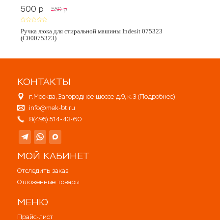
500
p
550
p
Ручка люка для стиральной машины Indesit 075323
(C00075323)
КОНТАКТЫ
г.Москва, Загородное шоссе д.9, к.3 (
Подробнее
)
info@mek-bt.ru
8(495) 514-43-60
МОЙ КАБИНЕТ
Отследить заказ
Отложенные товары
МЕНЮ
Прайс-лист