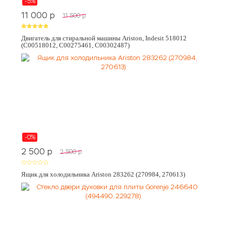
-5%
11 000
p
11 500
p
Двигатель для стиральной машины Ariston, Indesit 518012
(C00518012, C00275461, C00302487)
-0%
2 500
p
2 500
p
Ящик для холодильника Ariston 283262 (270984, 270613)