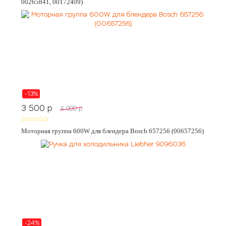
00265841, 00172409)
-13%
3 500
p
4 000
p
Моторная группа 600W для блендера Bosch 657256 (00657256)
-24%