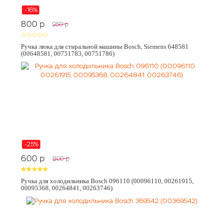
-16%
800
p
950
p
Ручка люка для стиральной машины Bosch, Siemens 648581
(00648581, 00751783, 00751786)
-25%
600
p
800
p
Ручка для холодильника Bosch 096110 (00096110, 00261915,
00095368, 00264841, 00263746)