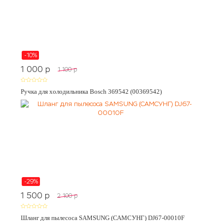
-10%
1 000
p
1 100
p
Ручка для холодильника Bosch 369542 (00369542)
-29%
1 500
p
2 100
p
Шланг для пылесоса SAMSUNG (САМСУНГ) DJ67-00010F