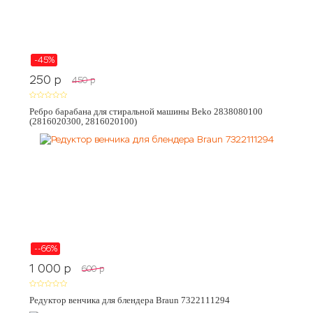
-45%
250
p
450
p
Ребро барабана для стиральной машины Beko 2838080100
(2816020300, 2816020100)
--66%
1 000
p
600
p
Редуктор венчика для блендера Braun 7322111294