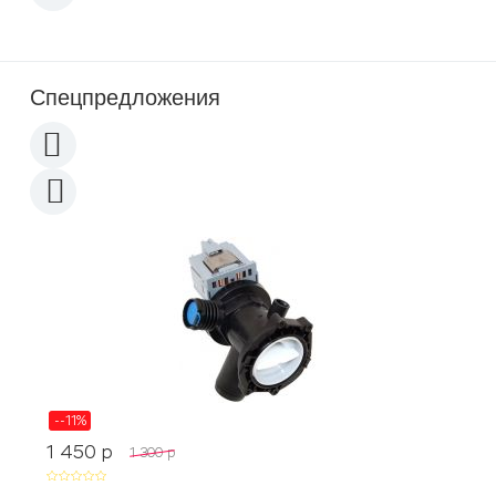
Спецпредложения
--11%
1 450
p
1 300
p