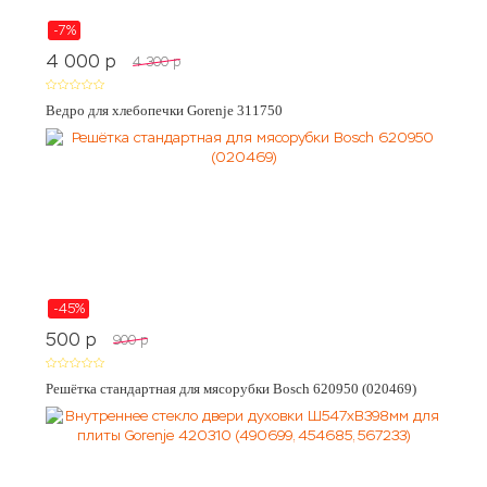
-7%
4 000
p
4 300
p
Ведро для хлебопечки Gorenje 311750
-45%
500
p
900
p
Решётка стандартная для мясорубки Bosch 620950 (020469)