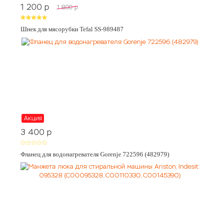
1 200
p
1 800
p
Шнек для мясорубки Tefal SS-989487
Акция
3 400
p
Фланец для водонагревателя Gorenje 722596 (482979)