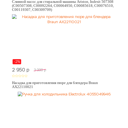
Сливной насос для стиральной машины Ariston, Indesit 507308
(C00507308, C00092264, C00064950, C00085618, C00076510,
C00119307, C00309709)
-2%
2 950
p
3 000
p
Насадка для приготовления пюре для блендера Braun
AX22110021