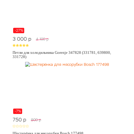
-27%
3 000
p
4 100
p
Петли для холодильника Gorenje 347828 (331781, 639800,
331728)
-7%
750
p
800
p
Шестерёнка для мясорубки Bosch 177498