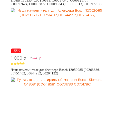
Indesit 110333 (C00110333, C00097340, C00092177,
C00097624, C00096877, C00093843, C00111813, C00097792)
-55%
1 000
p
2 200
p
Чаша измельчителя для блендера Bosch 12052085 (00268636,
00751402, 00644952, 00264122)