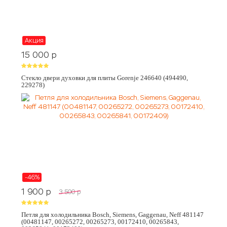
Акция
15 000
p
Стекло двери духовки для плиты Gorenje 246640 (494490,
229278)
-46%
1 900
p
3 500
p
Петля для холодильника Bosch, Siemens, Gaggenau, Neff 481147
(00481147, 00265272, 00265273, 00172410, 00265843,