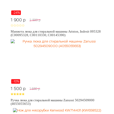
-24%
1 900
p
2 500
p
Манжета люка для стиральной машины Ariston, Indesit 095328
(C00095328, C00110330, C00145390)
-10%
1 500
p
1 650
p
Ручка люка для стиральной машины Zanussi 50294509000
(4055055653)