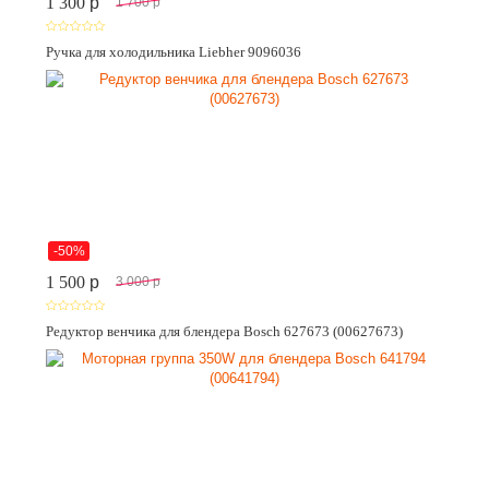
1 300
p
1 700
p
Ручка для холодильника Liebher 9096036
-50%
1 500
p
3 000
p
Редуктор венчика для блендера Bosch 627673 (00627673)