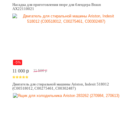
Насадка для приготовления пюре для блендера Braun
AX22110021
-5%
11 000
p
11 500
p
Двигатель для стиральной машины Ariston, Indesit 518012
(C00518012, C00275461, C00302487)