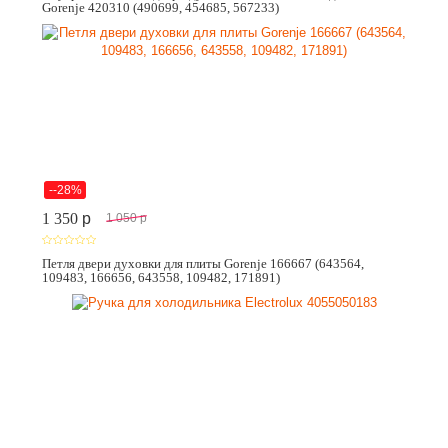
Gorenje 420310 (490699, 454685, 567233)
--28%
1 350
p
1 050
p
Петля двери духовки для плиты Gorenje 166667 (643564,
109483, 166656, 643558, 109482, 171891)