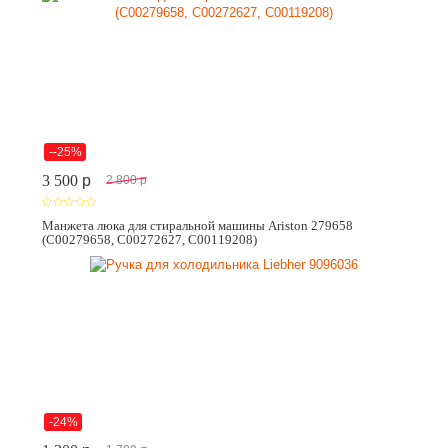
--25%
3 500
p
2 800
p
Манжета люка для стиральной машины Ariston 279658
(C00279658, C00272627, C00119208)
-24%