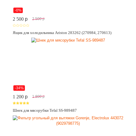
-0%
2 500
p
2 500
p
Ящик для холодильника Ariston 283262 (270984, 270613)
-34%
1 200
p
1 800
p
Шнек для мясорубки Tefal SS-989487