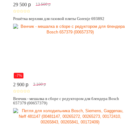
29 500
p
13 500
p
Решётка верхняя для газовой плиты Gorenje 693892
-7%
2 900
p
3 100
p
Венчик - мешалка в сборе с редуктором для блендера Bosch
657379 (00657379)