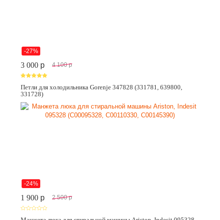
-27%
3 000
p
4 100
p
Петли для холодильника Gorenje 347828 (331781, 639800,
331728)
-24%
1 900
p
2 500
p
Манжета люка для стиральной машины Ariston, Indesit 095328