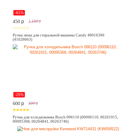
-61%
450
p
1 150
p
Ручка люка для стиральной машины Candy 49016396
(41028663)
-25%
600
p
800
p
Ручка для холодильника Bosch 096110 (00096110, 00261915,
00095368, 00264841, 00263746)