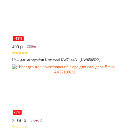
-43%
400
p
700
p
Нож для мясорубки Kenwood KW714431 (KW658522)
-2%
2 950
p
3 000
p