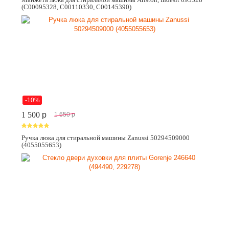
(C00095328, C00110330, C00145390)
-10%
1 500
p
1 650
p
Ручка люка для стиральной машины Zanussi 50294509000
(4055055653)