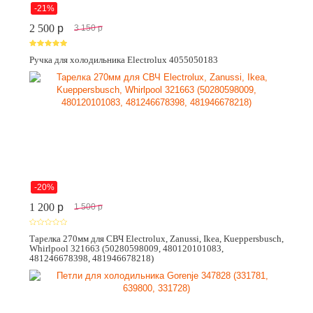
-21%
2 500
p
3 150
p
Ручка для холодильника Electrolux 4055050183
-20%
1 200
p
1 500
p
Тарелка 270мм для СВЧ Electrolux, Zanussi, Ikea, Kueppersbusch,
Whirlpool 321663 (50280598009, 480120101083,
481246678398, 481946678218)