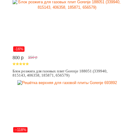
-16%
800
p
950
p
Блок розжига для газовых плит Gorenje 188051 (339940,
815143, 406358, 185871, 656579)
--118%