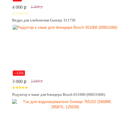
4 000
p
4 300
p
Ведро для хлебопечки Gorenje 311750
--13%
3 000
p
2 650
p
Редуктор к чаше для блендера Bosch 651066 (00651066)