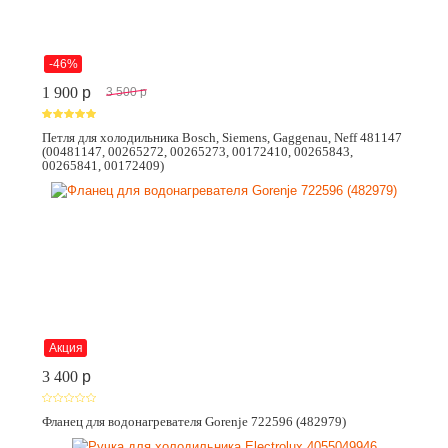
-46%
1 900
p
3 500
p
Петля для холодильника Bosch, Siemens, Gaggenau, Neff 481147
(00481147, 00265272, 00265273, 00172410, 00265843,
00265841, 00172409)
Акция
3 400
p
Фланец для водонагревателя Gorenje 722596 (482979)