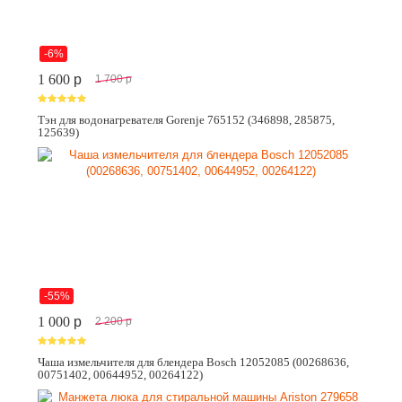
-6%
1 600
p
1 700
p
Тэн для водонагревателя Gorenje 765152 (346898, 285875,
125639)
-55%
1 000
p
2 200
p
Чаша измельчителя для блендера Bosch 12052085 (00268636,
00751402, 00644952, 00264122)