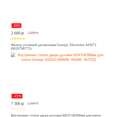
-34%
2 600
p
3 900
p
Фильтр угольный для вытяжки Gorenje, Electrolux 443072
(9029798775)
--21%
7 300
p
6 000
p
Внутреннее стекло двери духовки Ш547хВ398мм для плиты