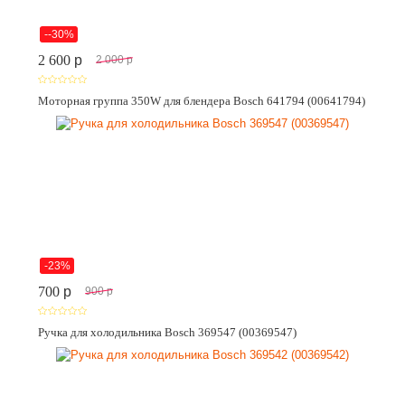
--30%
2 600
p
2 000
p
Моторная группа 350W для блендера Bosch 641794 (00641794)
-23%
700
p
900
p
Ручка для холодильника Bosch 369547 (00369547)