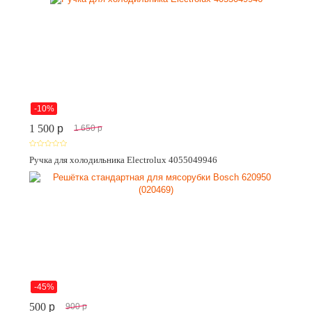
-10%
1 500
p
1 650
p
Ручка для холодильника Electrolux 4055049946
-45%
500
p
900
p