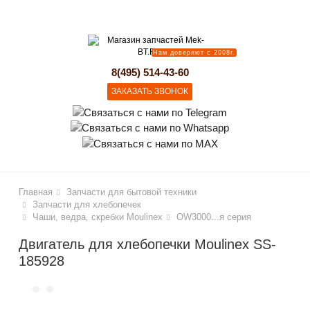
lose
Нам доверяют с 2008г.
8(495) 514-43-60
ЗАКАЗАТЬ ЗВОНОК
Главная
Запчасти для бытовой техники
Запчасти для хлебопечек
Чаши, ведра, скребки Moulinex
OW3000...я серия
Двигатель для хлебопечки Moulinex SS-
185928