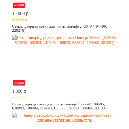
Акция
15 000
p
Стекло двери духовки для плиты Gorenje 246640 (494490,
229278)
Акция
1 300
p
Петля двери духовки для плиты Gorenje 166669 (109485,
620993, 109484, 419493, 166670, 598894, 109486, 431331)