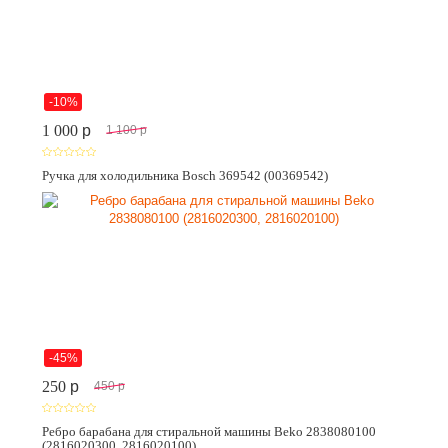
-10%
1 000
p
1 100
p
Ручка для холодильника Bosch 369542 (00369542)
-45%
250
p
450
p
Ребро барабана для стиральной машины Beko 2838080100
(2816020300, 2816020100)