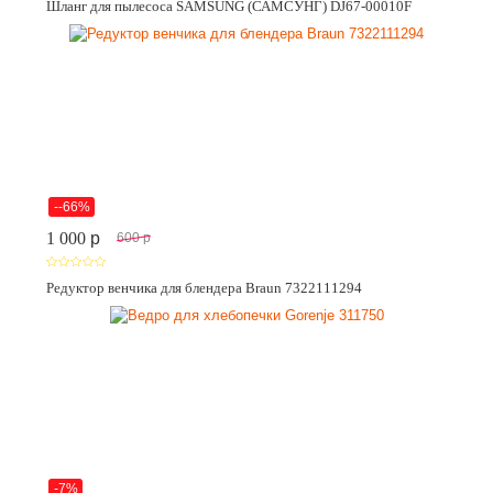
Шланг для пылесоса SAMSUNG (САМСУНГ) DJ67-00010F
--66%
1 000
p
600
p
Редуктор венчика для блендера Braun 7322111294
-7%