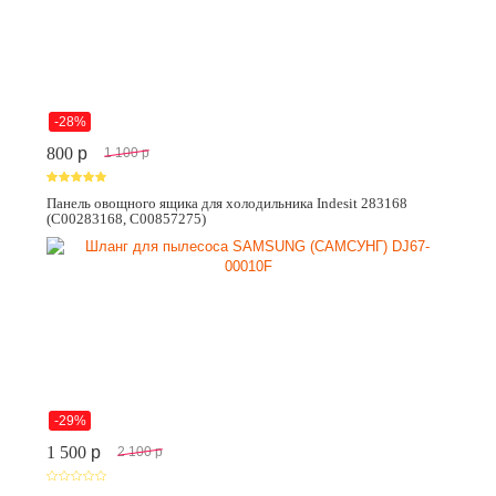
-28%
800
p
1 100
p
Панель овощного ящика для холодильника Indesit 283168
(C00283168, C00857275)
-29%
1 500
p
2 100
p