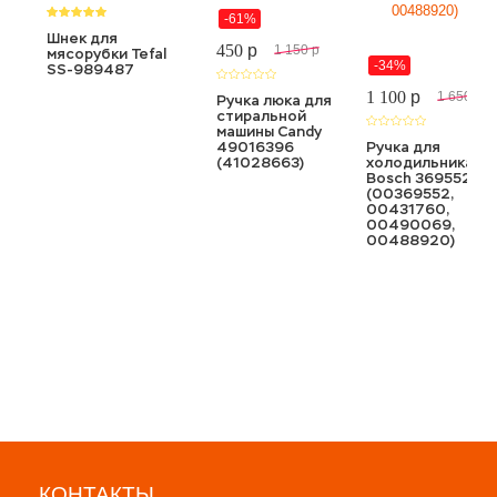
-61%
Шнек для
450
p
1 150
p
мясорубки Tefal
-34%
SS-989487
1 100
p
1 650
p
Ручка люка для
стиральной
машины Candy
49016396
Ручка для
(41028663)
холодильника
Bosch 369552
(00369552,
00431760,
00490069,
00488920)
КОНТАКТЫ