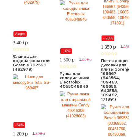
Акция
--28%
3 400
p
1 350
p
1 050
p
-10%
Фланец для
1 500
p
1 650
p
водонагревателя
Петля двери
Gorenje 722596
духовки для
(482979)
плиты Gorenje
Ручка для
166667
холодильника
(643564,
Electrolux
109483,
4055049946
166656,
643558,
109482,
171891)
-34%
1 200
p
1 800
p