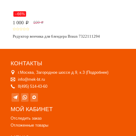
--66%
1 000
600
p
p
Редуктор венчика для блендера Braun 7322111294
КОНТАКТЫ
г.Москва, Загородное шоссе д.9, к.3 (
Подробнее
)
info@mek-bt.ru
8(495) 514-43-60
МОЙ КАБИНЕТ
Отследить заказ
Отложенные товары