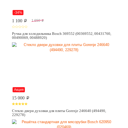
-34%
1 100
1 650
p
p
Ручка для холодильника Bosch 369552 (00369552, 00431760,
00490069, 00488920)
Акция
15 000
p
Стекло двери духовки для плиты Gorenje 246640 (494490,
229278)