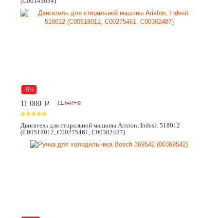
(C00145034)
-5%
11 000
11 500
p
p
Двигатель для стиральной машины Ariston, Indesit 518012
(C00518012, C00275461, C00302487)