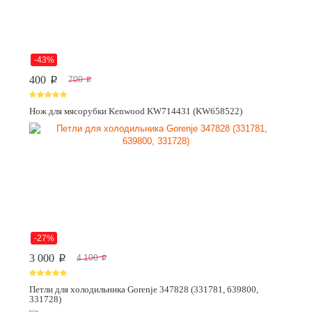
-43%
400
700
p
p
Нож для мясорубки Kenwood KW714431 (KW658522)
-27%
3 000
4 100
p
p
Петли для холодильника Gorenje 347828 (331781, 639800,
331728)