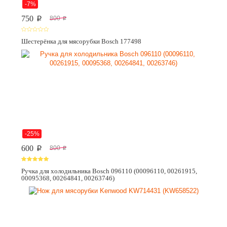
-7%
750
800
p
p
Шестерёнка для мясорубки Bosch 177498
-25%
600
800
p
p
Ручка для холодильника Bosch 096110 (00096110, 00261915,
00095368, 00264841, 00263746)