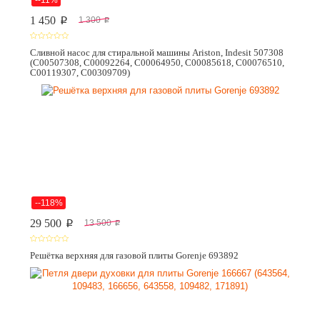
1 450
1 300
p
p
Сливной насос для стиральной машины Ariston, Indesit 507308
(C00507308, C00092264, C00064950, C00085618, C00076510,
C00119307, C00309709)
--118%
29 500
13 500
p
p
Решётка верхняя для газовой плиты Gorenje 693892