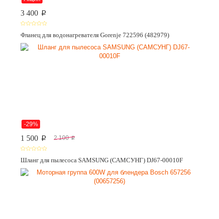
3 400
p
Фланец для водонагревателя Gorenje 722596 (482979)
-29%
1 500
2 100
p
p
Шланг для пылесоса SAMSUNG (САМСУНГ) DJ67-00010F