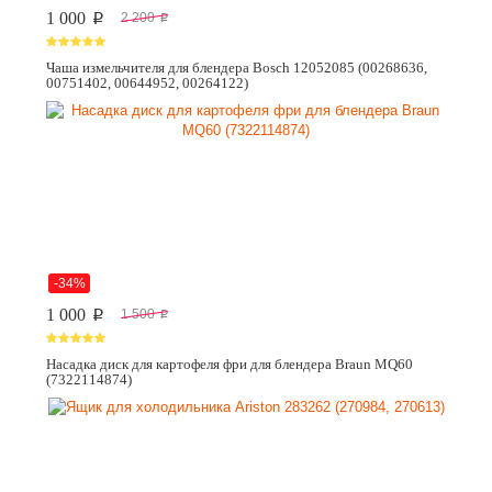
1 000
2 200
p
p
Чаша измельчителя для блендера Bosch 12052085 (00268636,
00751402, 00644952, 00264122)
-34%
1 000
1 500
p
p
Насадка диск для картофеля фри для блендера Braun MQ60
(7322114874)