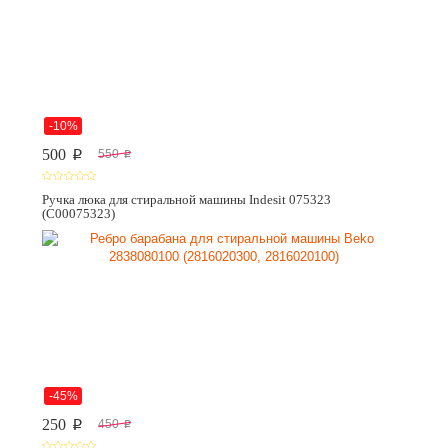
-10%
500
550
p
p
Ручка люка для стиральной машины Indesit 075323
(C00075323)
-45%
250
450
p
p