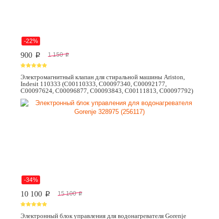
-22%
900
1 150
p
p
Электромагнитный клапан для стиральной машины Ariston,
Indesit 110333 (C00110333, C00097340, C00092177,
C00097624, C00096877, C00093843, C00111813, C00097792)
-34%
10 100
15 100
p
p
Электронный блок управления для водонагревателя Gorenje