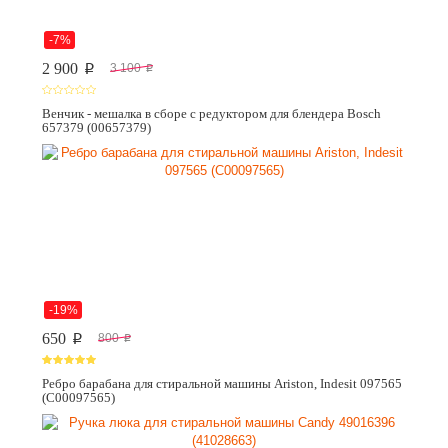
-7%
2 900
3 100
p
p
Венчик - мешалка в сборе с редуктором для блендера Bosch
657379 (00657379)
-19%
650
800
p
p
Ребро барабана для стиральной машины Ariston, Indesit 097565
(C00097565)