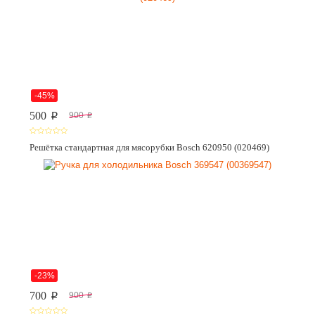
-45%
500
900
p
p
Решётка стандартная для мясорубки Bosch 620950 (020469)
-23%
700
900
p
p