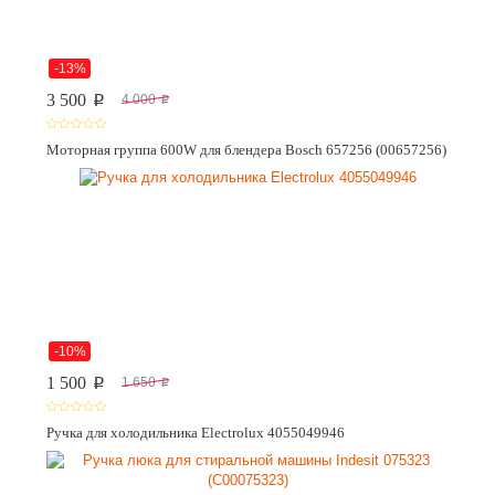
-13%
3 500
4 000
p
p
Моторная группа 600W для блендера Bosch 657256 (00657256)
-10%
1 500
1 650
p
p
Ручка для холодильника Electrolux 4055049946