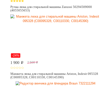
Ручка люка для стиральной машины Zanussi 50294509000
(4055055653)
-24%
1 900
2 500
p
p
Манжета люка для стиральной машины Ariston, Indesit 095328
(C00095328, C00110330, C00145390)