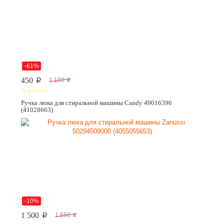
-61%
450
1 150
p
p
Ручка люка для стиральной машины Candy 49016396
(41028663)
-10%
1 500
1 650
p
p