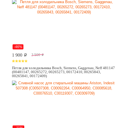
-46%
1 900
3 500
p
p
Петля для холодильника Bosch, Siemens, Gaggenau, Neff 481147
(00481147, 00265272, 00265273, 00172410, 00265843,
00265841, 00172409)
--11%