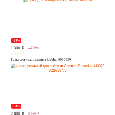
-24%
1 300
1 700
p
p
Ручка для холодильника Liebher 9096036
-34%
2 600
3 900
p
p