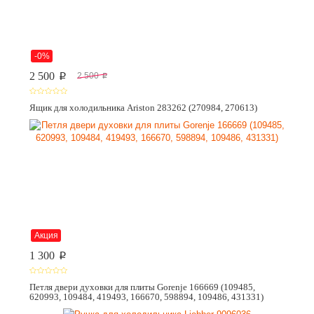
-0%
2 500
2 500
p
p
Ящик для холодильника Ariston 283262 (270984, 270613)
Акция
1 300
p
Петля двери духовки для плиты Gorenje 166669 (109485,
620993, 109484, 419493, 166670, 598894, 109486, 431331)