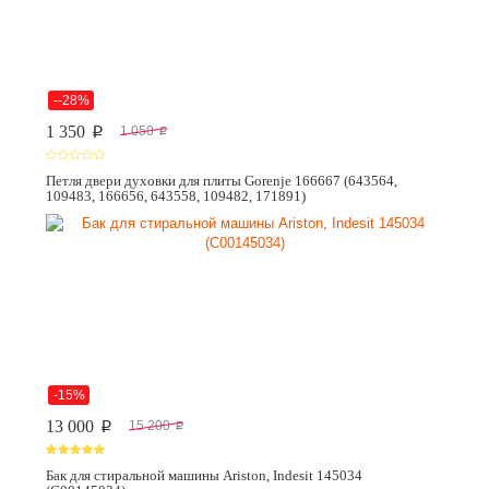
--28%
1 350
1 050
p
p
Петля двери духовки для плиты Gorenje 166667 (643564,
109483, 166656, 643558, 109482, 171891)
-15%
13 000
15 200
p
p
Бак для стиральной машины Ariston, Indesit 145034