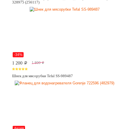
328975 (256117)
-34%
1 200
1 800
p
p
Шнек для мясорубки Tefal SS-989487
Акция