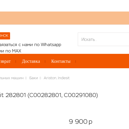
ОНОК
зврат
Доставка
Контакты
альных машин
Баки
Ariston, Indesit
sit 282801 (C00282801, C00291080)
9 900
p