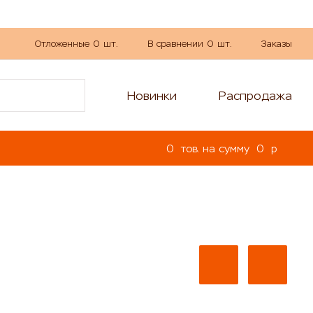
Отложенные
0
шт.
В сравнении
0
шт.
Заказы
Новинки
Распродажа
0
тов. на сумму
0
p