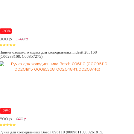
-28%
800
p
1 100
p
Панель овощного ящика для холодильника Indesit 283168
(C00283168, C00857275)
-25%
600
p
800
p
Ручка для холодильника Bosch 096110 (00096110, 00261915,