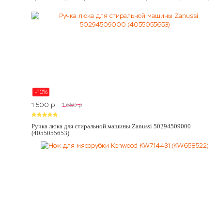
-10%
1 500
p
1 650
p
Ручка люка для стиральной машины Zanussi 50294509000
(4055055653)