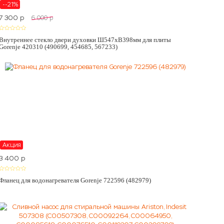
--21%
7 300
p
6 000
p
Внутреннее стекло двери духовки Ш547хВ398мм для плиты
Gorenje 420310 (490699, 454685, 567233)
Акция
3 400
p
Фланец для водонагревателя Gorenje 722596 (482979)