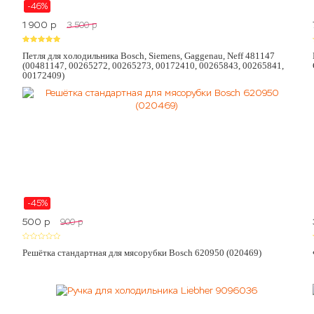
-46%
1 900
p
3 500
p
Петля для холодильника Bosch, Siemens, Gaggenau, Neff 481147
(00481147, 00265272, 00265273, 00172410, 00265843, 00265841,
00172409)
-45%
500
p
900
p
Решётка стандартная для мясорубки Bosch 620950 (020469)