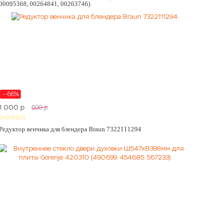
00095368, 00264841, 00263746)
--66%
1 000
p
600
p
Редуктор венчика для блендера Braun 7322111294