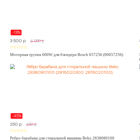
-13%
3 500
p
4 000
p
Моторная группа 600W для блендера Bosch 657256 (00657256)
-45%
250
p
450
p
Ребро барабана для стиральной машины Beko 2838080100