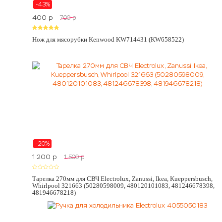
-43%
400
p
700
p
Нож для мясорубки Kenwood KW714431 (KW658522)
-20%
1 200
p
1 500
p
Тарелка 270мм для СВЧ Electrolux, Zanussi, Ikea, Kueppersbusch,
Whirlpool 321663 (50280598009, 480120101083, 481246678398,
481946678218)