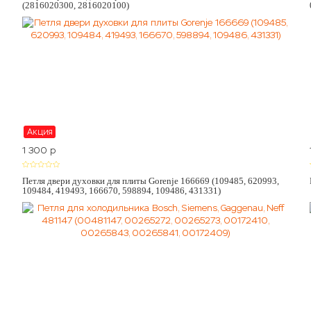
(2816020300, 2816020100)
Акция
1 300
p
Петля двери духовки для плиты Gorenje 166669 (109485, 620993,
109484, 419493, 166670, 598894, 109486, 431331)