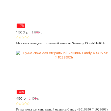
-17%
1 500
p
1 800
p
Манжета люка для стиральной машины Samsung DC64-01664A
-61%
450
p
1 150
p
Ручка люка для стиральной машины Candy 49016396 (41028663)