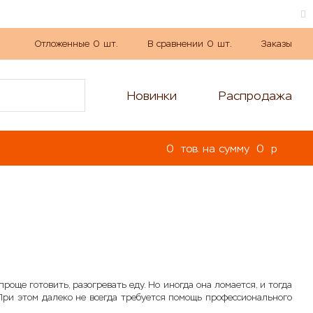
Отложенные
0
шт.
В сравнении
0
шт.
Заказы
Новинки
Распродажа
0
тов. на сумму
0
p
още готовить, разогревать еду. Но иногда она ломается, и тогда
ри этом далеко не всегда требуется помощь профессионального