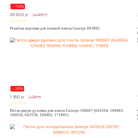
--118%
29 500
p
13 500
p
Решётка верхняя для газовой плиты Gorenje 693892
--28%
1 350
p
1 050
p
Петля двери духовки для плиты Gorenje 166667 (643564, 109483,
166656, 643558, 109482, 171891)