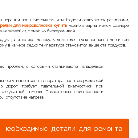
генерации волн, систему защиты. Модели отличаются размерами,
арелки для микроволновки купить
можно в вариативном размере
 нержавейки, с эмалью, биокерамикой.
родукт, заставляют молекулы двигаться в ускоренном темпе и тем
тому в камере редко температура становится выше ста градусов.
ных проблем, с которыми сталкиваются владельцы
авность магнетрона, генератора волн сверхвысокой
но дорог, требует тщательной диагностики при
аккуратной замены. Показателем неисправности
ы, отсутствие нагрева.
ь необходимые детали для ремонта