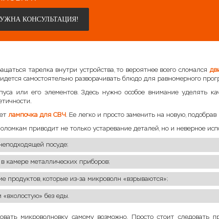
НУЖНА КОНСУЛЬТАЦИЯ!
ращаться тарелка внутри устройства, то вероятнее всего сломался
дв
придется самостоятельно разворачивать блюдо для равномерного прог
уса или его элементов. Здесь нужно особое внимание уделять ка
етичности.
ает
лампочка для СВЧ
. Ее легко и просто заменить на новую, подобра
оломкам приводит не только устаревание деталей, но и неверное испо
 неподходящей посуде;
 в камере металлических приборов;
ие продуктов, которые из-за микроволн «взрываются»;
и «вхолостую» без еды.
овать микроволновку самому возможно. Просто стоит следовать пр