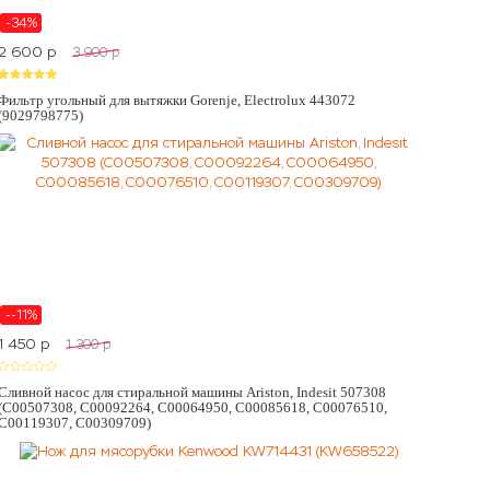
-34%
2 600
p
3 900
p
Фильтр угольный для вытяжки Gorenje, Electrolux 443072
(9029798775)
--11%
1 450
p
1 300
p
Сливной насос для стиральной машины Ariston, Indesit 507308
(C00507308, C00092264, C00064950, C00085618, C00076510,
C00119307, C00309709)