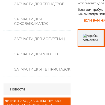
Электронные блоки и таймеры
использовать для
ЗАПЧАСТИ ДЛЯ БЛЕНДЕРОВ
Стеклокерамические поверхности
Если вам требую
Таймеры для духовок
БТ» вы всегда мож
ЗАПЧАСТИ ДЛЯ
Термостат духовки
ЕСЛИ ВАМ НУ
СОКОВЫЖИМАЛОК
ТЭНы
Уплотнители для духовки
ЗАПЧАСТИ ДЛЯ ЙОГУРТНИЦ
Электронные блоки
ЗАПЧАСТИ ДЛЯ УТЮГОВ
ЗАПЧАСТИ ДЛЯ ТВ ПРИСТАВОК
Новости
ЛЕТНИЙ УХОД ЗА ХЛЕБОПЕЧЬЮ: