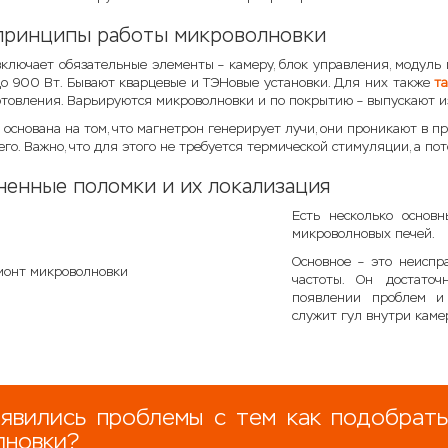
принципы работы микроволновки
ключает обязательные элементы – камеру, блок управления, модуль 
о 900 Вт. Бывают кварцевые и ТЭНовые установки. Для них также
т
отовления. Варьируются микроволновки и по покрытию – выпускают из
 основана на том, что магнетрон генерирует лучи, они проникают в п
го. Важно, что для этого не требуется термической стимуляции, а по
ненные поломки и их локализация
Есть несколько основ
микроволновых печей.
Основное – это неиспр
частоты. Он достаточ
появлении проблем и 
служит гул внутри камер
оявились проблемы с тем как подобрат
лновки?