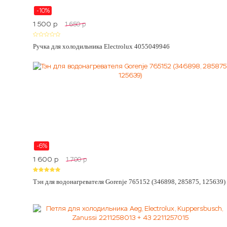
-10%
1 500
p
1 650
p
Ручка для холодильника Electrolux 4055049946
-6%
1 600
p
1 700
p
Тэн для водонагревателя Gorenje 765152 (346898, 285875, 125639)