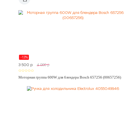
-13%
3 500
p
4 000
p
Моторная группа 600W для блендера Bosch 657256 (00657256)