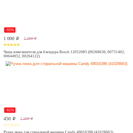
-55%
1 000
2 200
p
p
Чаша измельчителя для блендера Bosch 12052085 (00268636, 00751402,
00644952, 00264122)
-61%
450
1 150
p
p
Ручка люка для стиральной машины Candy 49016396 (41028663)