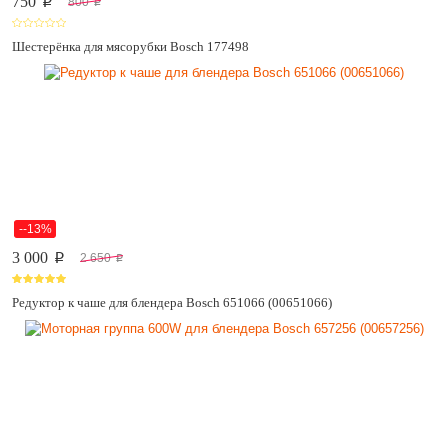
750
800
p
p
Шестерёнка для мясорубки Bosch 177498
--13%
3 000
2 650
p
p
Редуктор к чаше для блендера Bosch 651066 (00651066)