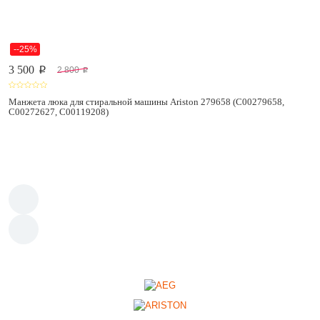
--25%
3 500
2 800
p
p
Манжета люка для стиральной машины Ariston 279658 (C00279658,
C00272627, C00119208)