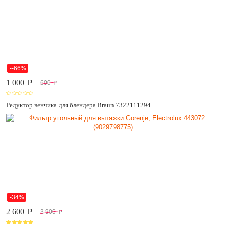
--66%
1 000
600
p
p
Редуктор венчика для блендера Braun 7322111294
-34%
2 600
3 900
p
p