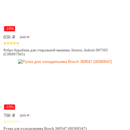
-19%
650
800
p
p
Ребро барабана для стиральной машины Ariston, Indesit 097565
(C00097565)
-23%
700
900
p
p
Ручка для холодильника Bosch 369547 (00369547)