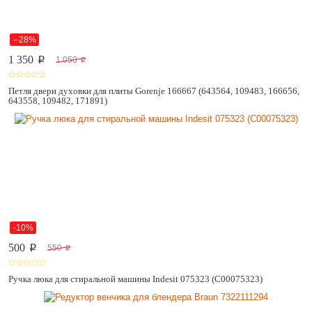
--28%
1 350
1 050
p
p
Петля двери духовки для плиты Gorenje 166667 (643564, 109483, 166656,
643558, 109482, 171891)
-10%
500
550
p
p
Ручка люка для стиральной машины Indesit 075323 (C00075323)