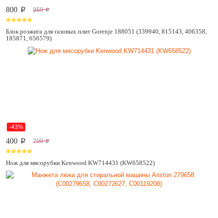
800
950
p
p
Блок розжига для газовых плит Gorenje 188051 (339940, 815143, 406358,
185871, 656579)
-43%
400
700
p
p
Нож для мясорубки Kenwood KW714431 (KW658522)