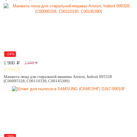
-24%
1 900
2 500
p
p
Манжета люка для стиральной машины Ariston, Indesit 095328
(C00095328, C00110330, C00145390)
-29%