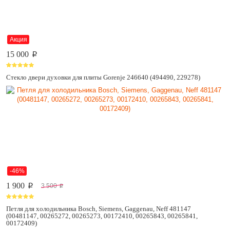
Акция
15 000
p
Стекло двери духовки для плиты Gorenje 246640 (494490, 229278)
-46%
1 900
3 500
p
p
Петля для холодильника Bosch, Siemens, Gaggenau, Neff 481147
(00481147, 00265272, 00265273, 00172410, 00265843, 00265841,
00172409)