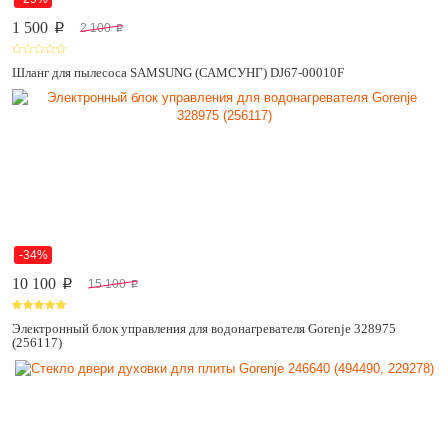
1 500
2 100
p
p
Шланг для пылесоса SAMSUNG (САМСУНГ) DJ67-00010F
-34%
10 100
15 100
p
p
Электронный блок управления для водонагревателя Gorenje 328975
(256117)