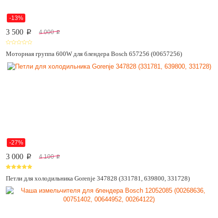
-13%
3 500
4 000
p
p
Моторная группа 600W для блендера Bosch 657256 (00657256)
-27%
3 000
4 100
p
p
Петли для холодильника Gorenje 347828 (331781, 639800, 331728)