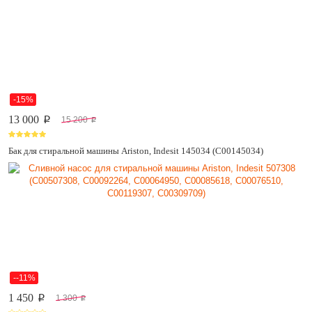
-15%
13 000
15 200
p
p
Бак для стиральной машины Ariston, Indesit 145034 (C00145034)
--11%
1 450
1 300
p
p