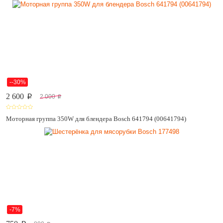
--30%
2 600
2 000
p
p
Моторная группа 350W для блендера Bosch 641794 (00641794)
-7%