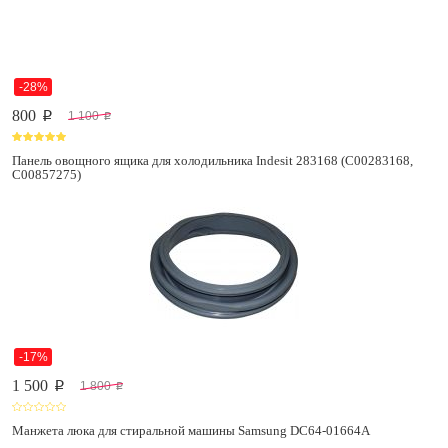
-28%
800
1 100
p
p
Панель овощного ящика для холодильника Indesit 283168 (C00283168,
C00857275)
-17%
1 500
1 800
p
p
Манжета люка для стиральной машины Samsung DC64-01664A