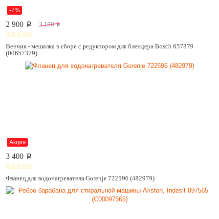
-7%
2 900
3 100
p
p
Венчик - мешалка в сборе с редуктором для блендера Bosch 657379
(00657379)
Акция
3 400
p
Фланец для водонагревателя Gorenje 722596 (482979)