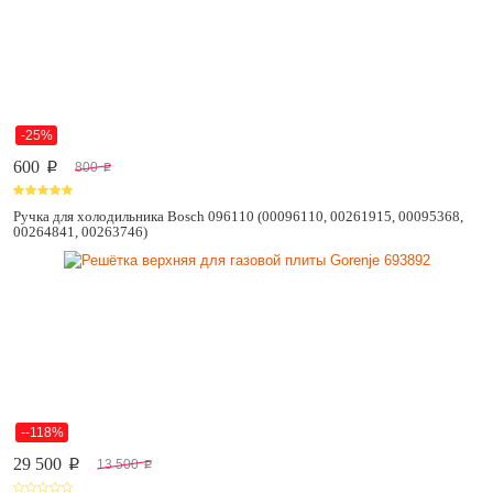
-25%
600
800
p
p
Ручка для холодильника Bosch 096110 (00096110, 00261915, 00095368,
00264841, 00263746)
--118%
29 500
13 500
p
p