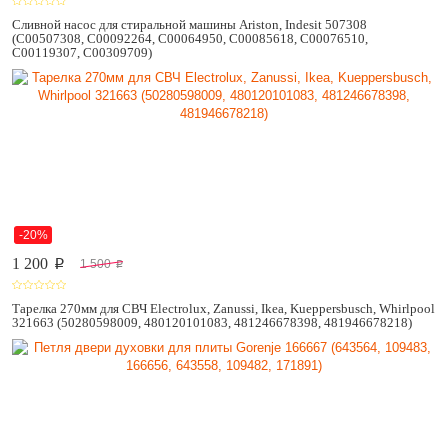
Сливной насос для стиральной машины Ariston, Indesit 507308
(C00507308, C00092264, C00064950, C00085618, C00076510,
C00119307, C00309709)
-20%
1 200
1 500
p
p
Тарелка 270мм для СВЧ Electrolux, Zanussi, Ikea, Kueppersbusch, Whirlpool
321663 (50280598009, 480120101083, 481246678398, 481946678218)