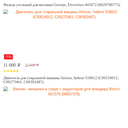
Фильтр угольный для вытяжки Gorenje, Electrolux 443072 (9029798775)
-5%
11 000
11 500
p
p
Двигатель для стиральной машины Ariston, Indesit 518012 (C00518012,
C00275461, C00302487)