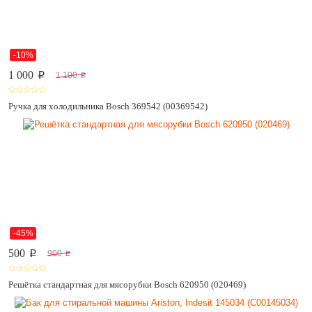
-10%
1 000
1 100
p
p
Ручка для холодильника Bosch 369542 (00369542)
-45%
500
900
p
p
Решётка стандартная для мясорубки Bosch 620950 (020469)