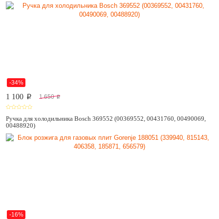
-34%
1 100
1 650
p
p
Ручка для холодильника Bosch 369552 (00369552, 00431760, 00490069,
00488920)
-16%