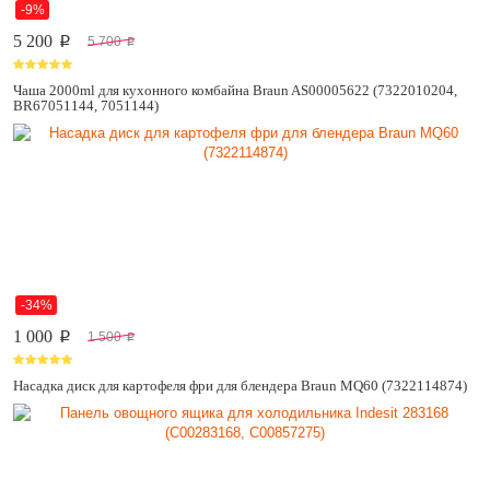
-9%
5 200
5 700
p
p
Чаша 2000ml для кухонного комбайна Braun AS00005622 (7322010204,
BR67051144, 7051144)
-34%
1 000
1 500
p
p
Насадка диск для картофеля фри для блендера Braun MQ60 (7322114874)