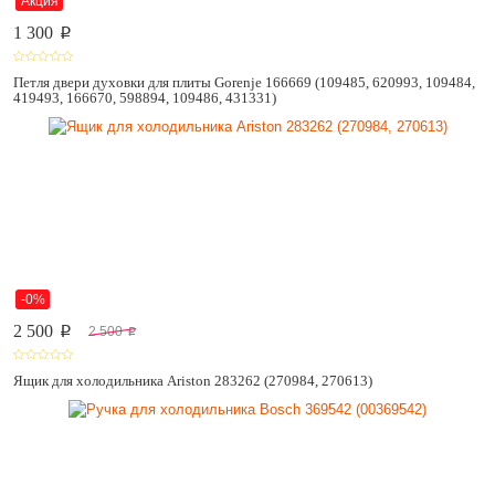
Акция
1 300
p
Петля двери духовки для плиты Gorenje 166669 (109485, 620993, 109484,
419493, 166670, 598894, 109486, 431331)
-0%
2 500
2 500
p
p
Ящик для холодильника Ariston 283262 (270984, 270613)