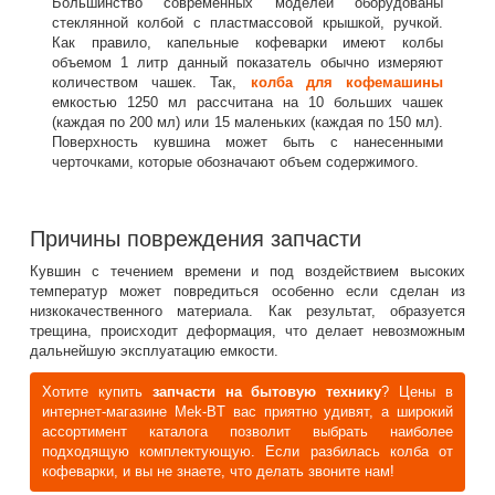
Большинство современных моделей оборудованы
стеклянной колбой с пластмассовой крышкой, ручкой.
Как правило, капельные кофеварки имеют колбы
объемом 1 литр данный показатель обычно измеряют
количеством чашек. Так,
колба для кофемашины
емкостью 1250 мл рассчитана на 10 больших чашек
(каждая по 200 мл) или 15 маленьких (каждая по 150 мл).
Поверхность кувшина может быть с нанесенными
черточками, которые обозначают объем содержимого.
Причины повреждения запчасти
Кувшин с течением времени и под воздействием высоких
температур может повредиться особенно если сделан из
низкокачественного материала. Как результат, образуется
трещина, происходит деформация, что делает невозможным
дальнейшую эксплуатацию емкости.
Хотите купить
запчасти на бытовую технику
? Цены в
интернет-магазине Mek-BT вас приятно удивят, а широкий
ассортимент каталога позволит выбрать наиболее
подходящую комплектующую. Если разбилась колба от
кофеварки, и вы не знаете, что делать звоните нам!