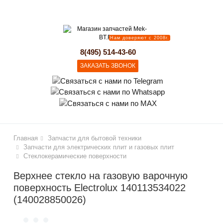
lose
Нам доверяют с 2008г.
8(495) 514-43-60
ЗАКАЗАТЬ ЗВОНОК
Главная
Запчасти для бытовой техники
Запчасти для электрических плит и газовых плит
Стеклокерамические поверхности
Верхнее стекло на газовую варочную
поверхность Electrolux 140113534022
(140028850026)