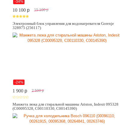
-34%
10 100
p
15 100
p
Электронный блок управления для водонагревателя Gorenje
328975 (256117)
-24%
1 900
p
2 500
p
Манжета люка для стиральной машины Ariston, Indesit 095328
(C00095328, C00110330, C00145390)