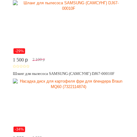
-29%
1 500
p
2 100
p
Шланг для пылесоса SAMSUNG (САМСУНГ) DJ67-00010F
-34%