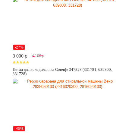
-27%
3 000
p
4 100
p
Петли для холодильника Gorenje 347828 (331781, 639800,
331728)
-45%