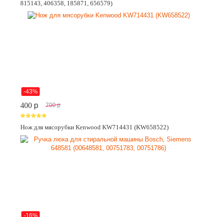
815143, 406358, 185871, 656579)
-43%
400
p
700
p
Нож для мясорубки Kenwood KW714431 (KW658522)
-16%