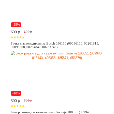
-25%
600
p
800
p
Ручка для холодильника Bosch 096110 (00096110, 00261915,
00095368, 00264841, 00263746)
-16%
800
p
950
p
Блок розжига для газовых плит Gorenje 188051 (339940,