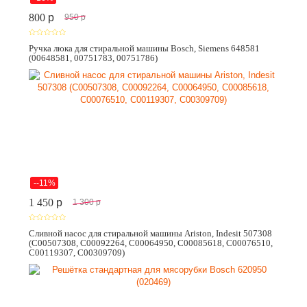
800
p
950
p
Ручка люка для стиральной машины Bosch, Siemens 648581
(00648581, 00751783, 00751786)
--11%
1 450
p
1 300
p
Сливной насос для стиральной машины Ariston, Indesit 507308
(C00507308, C00092264, C00064950, C00085618, C00076510,
C00119307, C00309709)