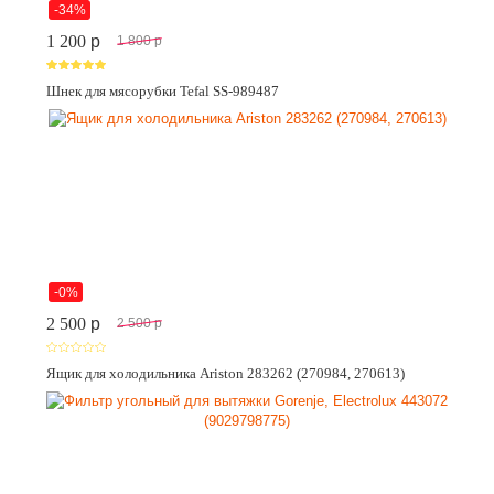
-34%
1 200
p
1 800
p
Шнек для мясорубки Tefal SS-989487
-0%
2 500
p
2 500
p
Ящик для холодильника Ariston 283262 (270984, 270613)