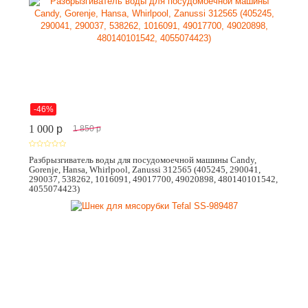
-46%
1 000
p
1 850
p
Разбрызгиватель воды для посудомоечной машины Candy,
Gorenje, Hansa, Whirlpool, Zanussi 312565 (405245, 290041,
290037, 538262, 1016091, 49017700, 49020898, 480140101542,
4055074423)