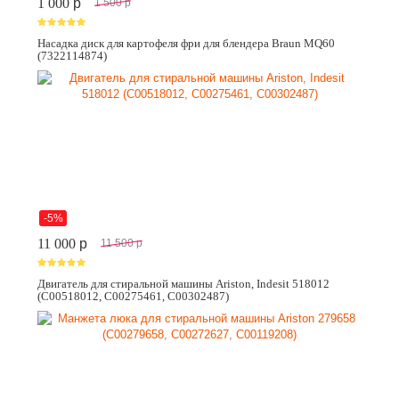
1 000
p
1 500
p
Насадка диск для картофеля фри для блендера Braun MQ60
(7322114874)
-5%
11 000
p
11 500
p
Двигатель для стиральной машины Ariston, Indesit 518012
(C00518012, C00275461, C00302487)