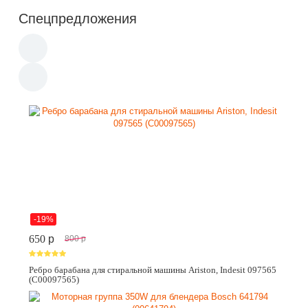
Спецпредложения
-19%
650
p
800
p
Ребро барабана для стиральной машины Ariston, Indesit 097565
(C00097565)