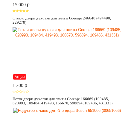
15 000
p
Стекло двери духовки для плиты Gorenje 246640 (494490,
229278)
Акция
1 300
p
Петля двери духовки для плиты Gorenje 166669 (109485,
620993, 109484, 419493, 166670, 598894, 109486, 431331)