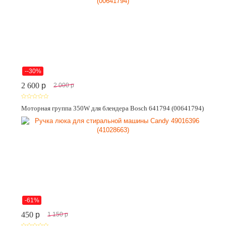
--30%
2 600
p
2 000
p
Моторная группа 350W для блендера Bosch 641794 (00641794)
-61%
450
p
1 150
p