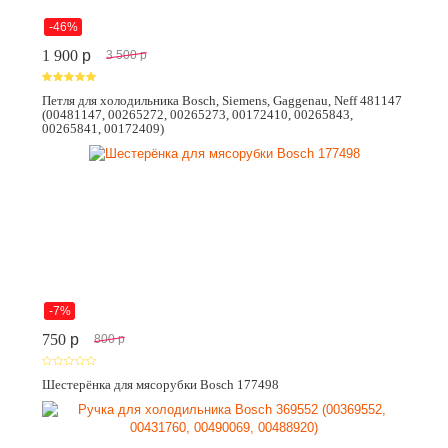
-46%
1 900
p
3 500
p
Петля для холодильника Bosch, Siemens, Gaggenau, Neff 481147
(00481147, 00265272, 00265273, 00172410, 00265843,
00265841, 00172409)
-7%
750
p
800
p
Шестерёнка для мясорубки Bosch 177498