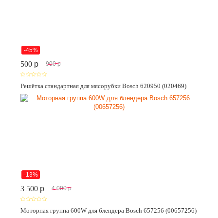
-45%
500
p
900
p
Решётка стандартная для мясорубки Bosch 620950 (020469)
-13%
3 500
p
4 000
p
Моторная группа 600W для блендера Bosch 657256 (00657256)