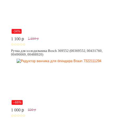
-34%
1 100
p
1 650
p
Ручка для холодильника Bosch 369552 (00369552, 00431760,
00490069, 00488920)
--66%
1 000
p
600
p