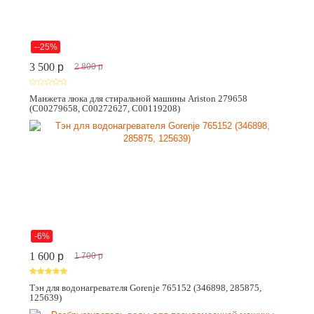
--25%
3 500
p
2 800
p
Манжета люка для стиральной машины Ariston 279658
(C00279658, C00272627, C00119208)
-6%
1 600
p
1 700
p
Тэн для водонагревателя Gorenje 765152 (346898, 285875,
125639)