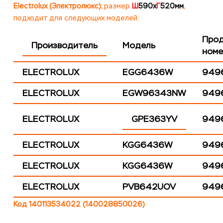
Electrolux (Электролюкс)
, размер
Ш
590x
Г
520мм
,
подходит для следующих моделей:
Прод
Производитель
Модель
номе
ELECTROLUX
EGG6436W
949
ELECTROLUX
EGW96343NW
949
ELECTROLUX
GPE363YV
949
ELECTROLUX
KGG6436W
949
ELECTROLUX
KGG6436W
949
ELECTROLUX
PVB642UOV
949
Код 140113534022 (140028850026)