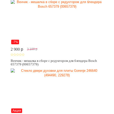
-7%
2 900
p
3 100
p
Венчик - мешалка в сборе с редуктором для блендера Bosch
657379 (00657379)
Акция