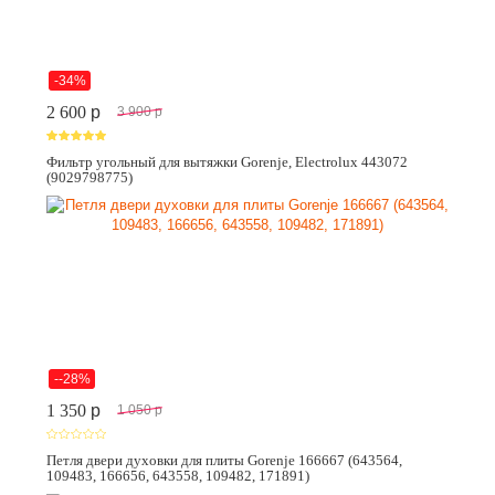
-34%
2 600
p
3 900
p
Фильтр угольный для вытяжки Gorenje, Electrolux 443072
(9029798775)
--28%
1 350
p
1 050
p
Петля двери духовки для плиты Gorenje 166667 (643564,
109483, 166656, 643558, 109482, 171891)