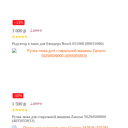
--13%
3 000
p
2 650
p
Редуктор к чаше для блендера Bosch 651066 (00651066)
-10%
1 500
p
1 650
p
Ручка люка для стиральной машины Zanussi 50294509000
(4055055653)