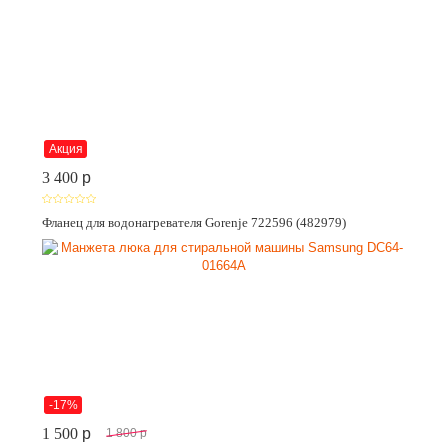
Акция
3 400
p
Фланец для водонагревателя Gorenje 722596 (482979)
-17%
1 500
p
1 800
p