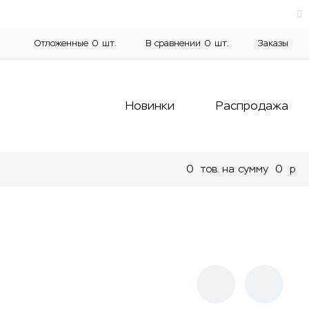
Отложенные
0
шт.
В сравнении
0
шт.
Заказы
Новинки
Распродажа
0
тов. на сумму
0
p