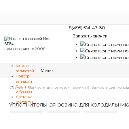
8(495) 514-43-60
Заказать звонок
Нам доверяют с 2008г.
Каталог
Меню
запчастей
Подбор
запчасти
Гарантия
Главная
Запчасти для бытовой техники
Запчасти для холод
и Возврат
Доставка
Контакты
Уплотнительная резина для холодильника