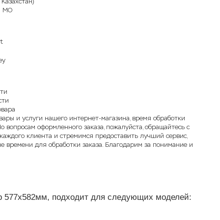
 Казахстан)
и МО
сти
сти
овара
овары и услуги нашего интернет-магазина, время обработки
По вопросам оформленного заказа, пожалуйста, обращайтесь с
 каждого клиента и стремимся предоставить лучший сервис,
е времени для обработки заказа. Благодарим за понимание и
ер
577x
582мм
, подходит для следующих моделей: