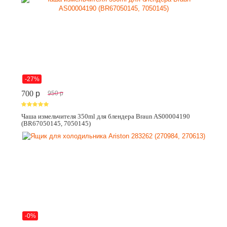
-27%
700
p
950
p
Чаша измельчителя 350ml для блендера Braun AS00004190
(BR67050145, 7050145)
-0%