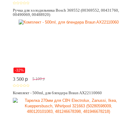
Ручка для холодильника Bosch 369552 (00369552, 00431760,
00490069, 00488920)
-32%
3 500
p
5 100
p
Комплект - 500ml, для блендера Braun AX22110060