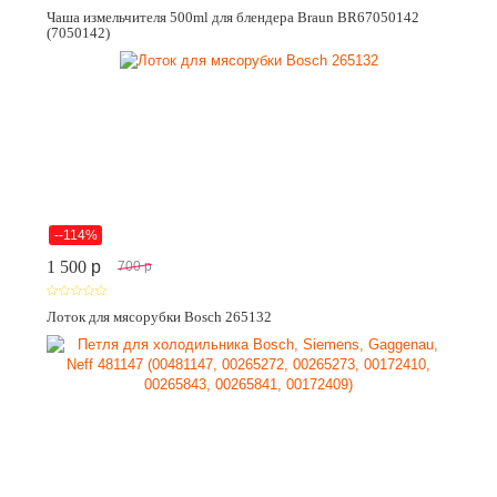
Чаша измельчителя 500ml для блендера Braun BR67050142
(7050142)
--114%
1 500
p
700
p
Лоток для мясорубки Bosch 265132