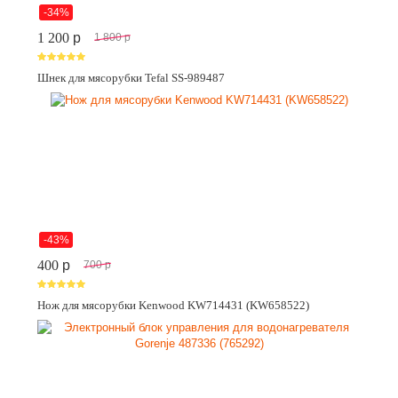
-34%
1 200
p
1 800
p
Шнек для мясорубки Tefal SS-989487
-43%
400
p
700
p
Нож для мясорубки Kenwood KW714431 (KW658522)