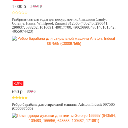
1 000
p
1 850
p
Разбрызгиватель воды для посудомоечной машины Candy,
Gorenje, Hansa, Whirlpool, Zanussi 312565 (405245, 290041,
290037, 538262, 1016091, 49017700, 49020898, 480140101542,
4055074423)
-19%
650
p
800
p
Ребро барабана для стиральной машины Ariston, Indesit 097565
(C00097565)