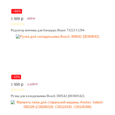
--66%
1 000
p
600
p
Редуктор венчика для блендера Braun 7322111294
-10%
1 000
p
1 100
p
Ручка для холодильника Bosch 369542 (00369542)