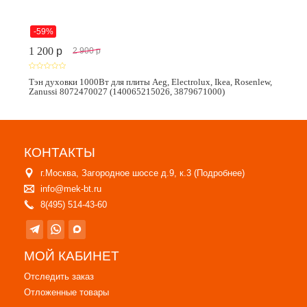
-59%
1 200
p
2 900
p
Тэн духовки 1000Вт для плиты Aeg, Electrolux, Ikea, Rosenlew,
Zanussi 8072470027 (140065215026, 3879671000)
КОНТАКТЫ
г.Москва, Загородное шоссе д.9, к.3 (
Подробнее
)
info@mek-bt.ru
8(495) 514-43-60
МОЙ КАБИНЕТ
Отследить заказ
Отложенные товары