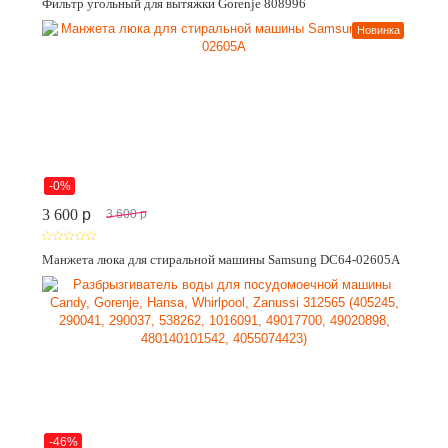
Фильтр угольный для вытяжки Gorenje 808996
Новинка
-0%
3 600
p
3 600
p
Манжета люка для стиральной машины Samsung DC64-02605A
-46%