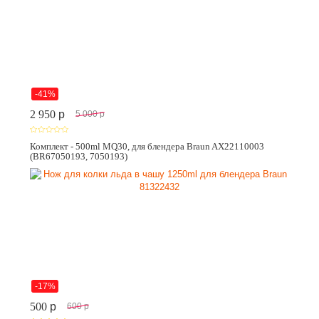
-41%
2 950
p
5 000
p
Комплект - 500ml MQ30, для блендера Braun AX22110003
(BR67050193, 7050193)
-17%
500
p
600
p