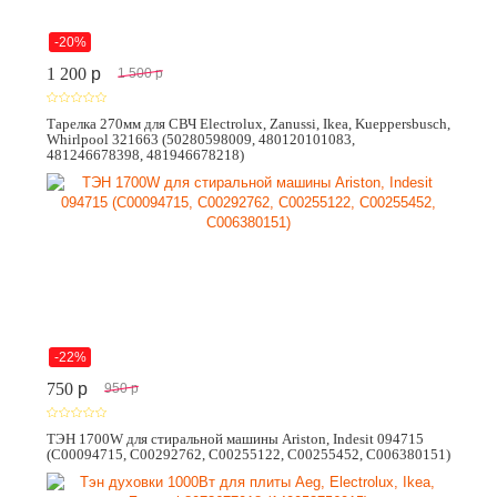
-20%
1 200
p
1 500
p
Тарелка 270мм для СВЧ Electrolux, Zanussi, Ikea, Kueppersbusch,
Whirlpool 321663 (50280598009, 480120101083,
481246678398, 481946678218)
-22%
750
p
950
p
ТЭН 1700W для стиральной машины Ariston, Indesit 094715
(C00094715, C00292762, C00255122, C00255452, C006380151)