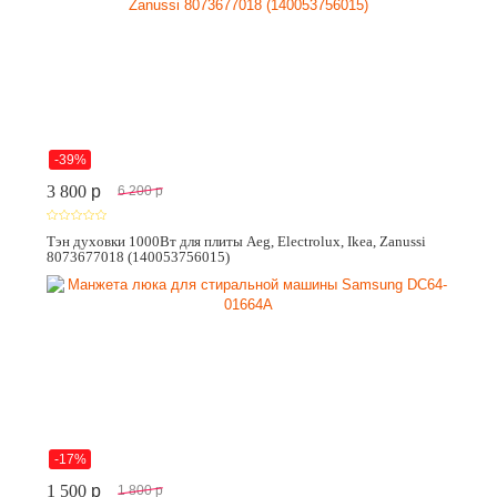
-39%
3 800
p
6 200
p
Тэн духовки 1000Вт для плиты Aeg, Electrolux, Ikea, Zanussi
8073677018 (140053756015)
-17%
1 500
p
1 800
p