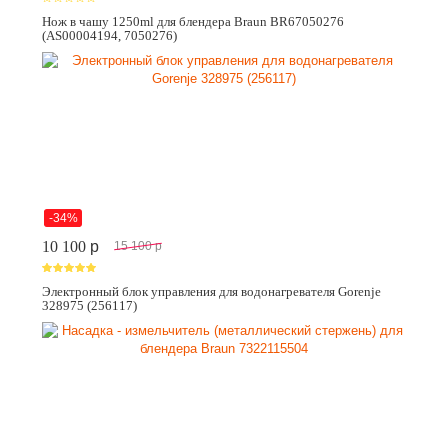
Нож в чашу 1250ml для блендера Braun BR67050276
(AS00004194, 7050276)
-34%
10 100
p
15 100
p
Электронный блок управления для водонагревателя Gorenje
328975 (256117)