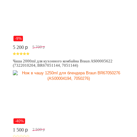
-9%
5 200
p
5 700
p
Чаша 2000ml для кухонного комбайна Braun AS00005622
(7322010204, BR67051144, 7051144)
-40%
1 500
p
2 500
p