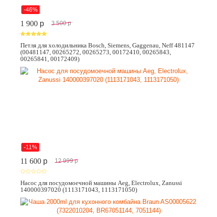
-46%
1 900
p
3 500
p
Петля для холодильника Bosch, Siemens, Gaggenau, Neff 481147
(00481147, 00265272, 00265273, 00172410, 00265843,
00265841, 00172409)
-11%
11 600
p
12 999
p
Насос для посудомоечной машины Aeg, Electrolux, Zanussi
140000397020 (1113171043, 1113171050)