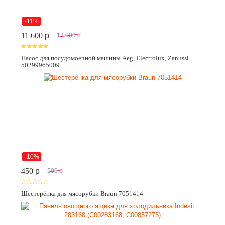
-11%
11 600
p
13 000
p
Насос для посудомоечной машины Aeg, Electrolux, Zanussi
50299965009
-10%
450
p
500
p
Шестерёнка для мясорубки Braun 7051414