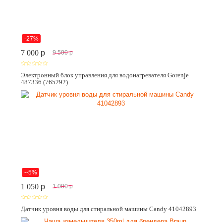
-27%
7 000
p
9 500
p
Электронный блок управления для водонагревателя Gorenje
487336 (765292)
--5%
1 050
p
1 000
p
Датчик уровня воды для стиральной машины Candy 41042893