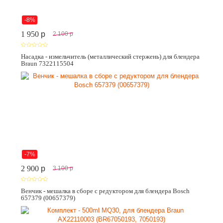
-8%
1 950
p
2 100
p
Насадка - измельчитель (металлический стержень) для блендера
Braun 7322115504
-7%
2 900
p
3 100
p
Венчик - мешалка в сборе с редуктором для блендера Bosch
657379 (00657379)