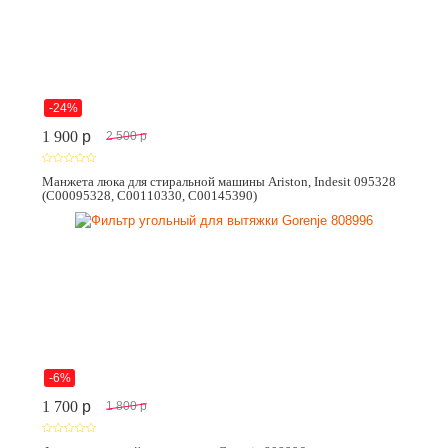
-24%
1 900
p
2 500
p
Манжета люка для стиральной машины Ariston, Indesit 095328
(C00095328, C00110330, C00145390)
-6%
1 700
p
1 800
p