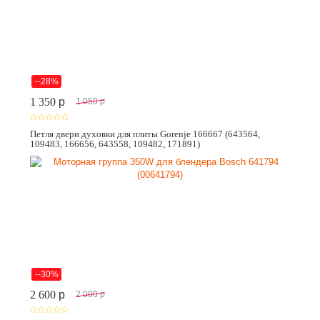
--28%
1 350
p
1 050
p
Петля двери духовки для плиты Gorenje 166667 (643564,
109483, 166656, 643558, 109482, 171891)
--30%
2 600
p
2 000
p