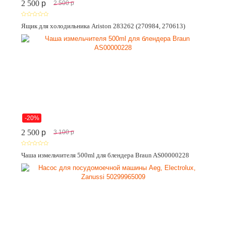
2 500
p
2 500
p
Ящик для холодильника Ariston 283262 (270984, 270613)
-20%
2 500
p
3 100
p
Чаша измельчителя 500ml для блендера Braun AS00000228