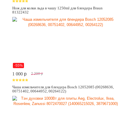
Нож для колки льда в чашу 1250ml для блендера Braun
81322432
-55%
1 000
p
2 200
p
Чаша измельчителя для блендера Bosch 12052085 (00268636,
00751402, 00644952, 00264122)