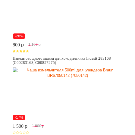
-28%
800
p
1 100
p
Панель овощного ящика для холодильника Indesit 283168
(C00283168, C00857275)
-17%
1 500
p
1 800
p