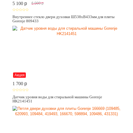
5 100
p
6 000
p
Внутреннее стекло двери духовки Ш538хВ433мм для плиты
Gorenje 809433
Акция
1 700
p
Датчик уровня воды для стиральной машины Gorenje
HK2141451