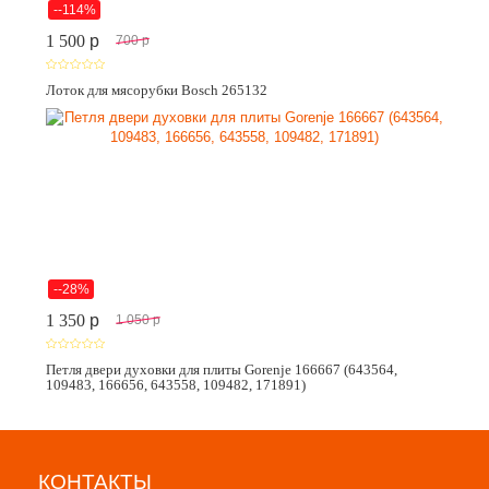
--114%
1 500
p
700
p
Лоток для мясорубки Bosch 265132
--28%
1 350
p
1 050
p
Петля двери духовки для плиты Gorenje 166667 (643564,
109483, 166656, 643558, 109482, 171891)
КОНТАКТЫ