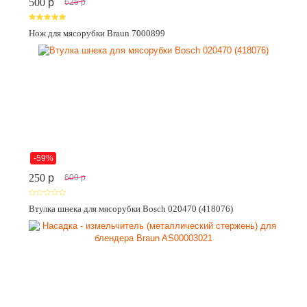
500
p
625
p
Нож для мясорубки Braun 7000899
-59%
250
p
600
p
Втулка шнека для мясорубки Bosch 020470 (418076)