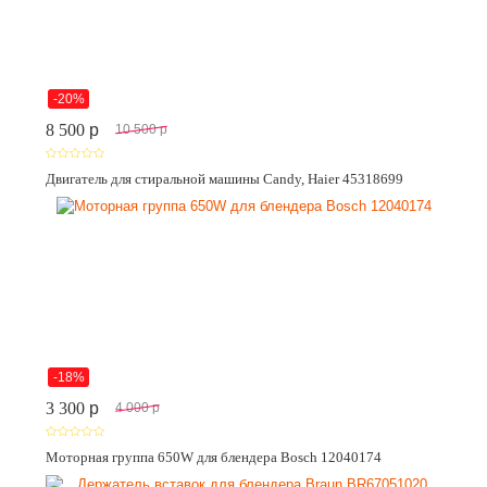
-20%
8 500
p
10 500
p
Двигатель для стиральной машины Candy, Haier 45318699
-18%
3 300
p
4 000
p
Моторная группа 650W для блендера Bosch 12040174