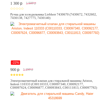
1 300
p
1 500
p
Ручка для холодильника Liebherr 7430670 (7430672, 7432602,
7430138, 7427775, 7430140)
-22%
900
p
1 150
p
Электромагнитный клапан для стиральной машины Ariston,
Indesit 110333 (C00110333, C00097340, C00092177,
C00097624, C00096877, C00093843, C00111813, C00097792)