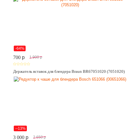
-64%
700
p
1 900
p
Держатель вставок для блендера Braun BR67051020 (7051020)
--13%
3 000
p
2 650
p