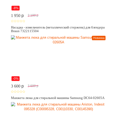
-8%
1 950
p
2 100
p
Насадка - измельчитель (металлический стержень) для блендера
Braun 7322115504
Новинка
-0%
3 600
p
3 600
p
Манжета люка для стиральной машины Samsung DC64-02605A