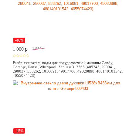
-46%
1 000
p
1 850
p
Разбрызгиватель воды для посудомоечной машины Candy,
Gorenje, Hansa, Whirlpool, Zanussi 312565 (405245, 290041,
290037, 538262, 1016091, 49017700, 49020898, 480140101542,
4055074423)
-15%