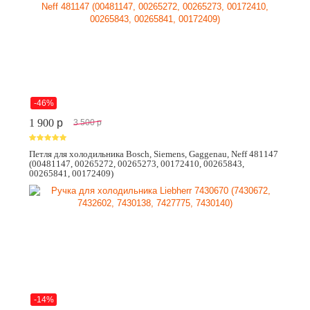
-46%
1 900
p
3 500
p
Петля для холодильника Bosch, Siemens, Gaggenau, Neff 481147
(00481147, 00265272, 00265273, 00172410, 00265843,
00265841, 00172409)
-14%