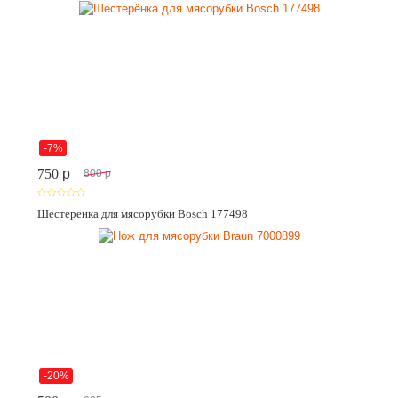
-7%
750
p
800
p
Шестерёнка для мясорубки Bosch 177498
-20%