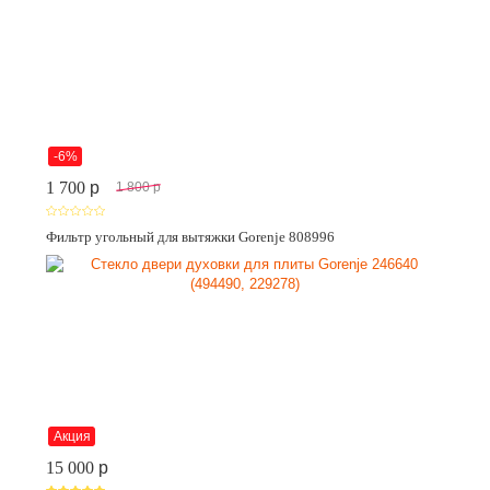
-6%
1 700
p
1 800
p
Фильтр угольный для вытяжки Gorenje 808996
Акция
15 000
p