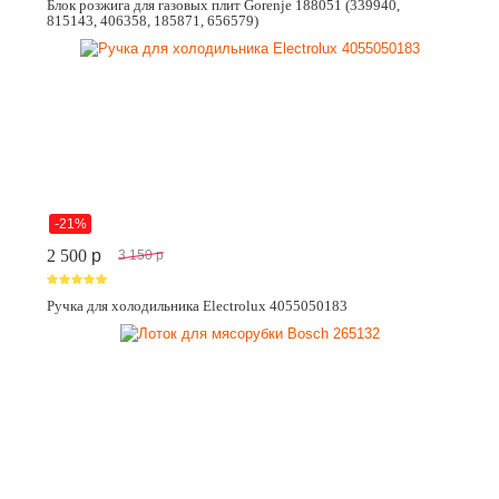
Блок розжига для газовых плит Gorenje 188051 (339940,
815143, 406358, 185871, 656579)
-21%
2 500
p
3 150
p
Ручка для холодильника Electrolux 4055050183