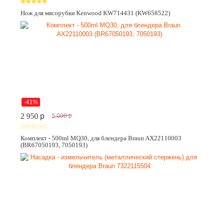
Нож для мясорубки Kenwood KW714431 (KW658522)
-41%
2 950
p
5 000
p
Комплект - 500ml MQ30, для блендера Braun AX22110003
(BR67050193, 7050193)