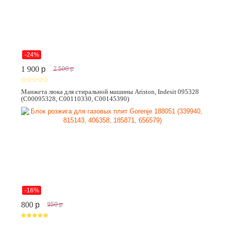
-24%
1 900
p
2 500
p
Манжета люка для стиральной машины Ariston, Indesit 095328
(C00095328, C00110330, C00145390)
-16%
800
p
950
p