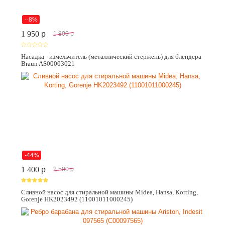
--8%
1 950
p
1 800
p
Насадка - измельчитель (металлический стержень) для блендера
Braun AS00003021
-44%
1 400
p
2 500
p
Сливной насос для стиральной машины Midea, Hansa, Korting,
Gorenje HK2023492 (11001011000245)