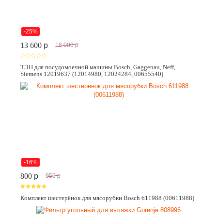
-25%
13 600
p
18 000
p
ТЭН для посудомоечной машины Bosch, Gaggenau, Neff,
Siemens 12019637 (12014980, 12024284, 00655540)
-16%
800
p
950
p
Комплект шестерёнок для мясорубки Bosch 611988 (00611988)