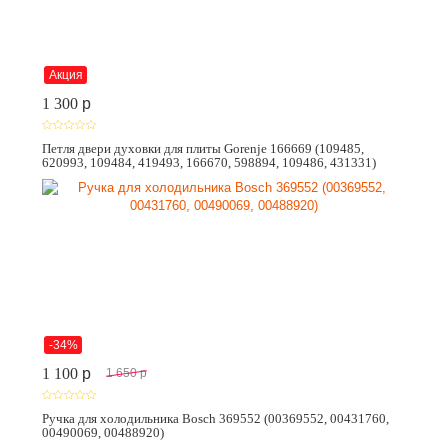
Акция
1 300
p
Петля двери духовки для плиты Gorenje 166669 (109485,
620993, 109484, 419493, 166670, 598894, 109486, 431331)
-34%
1 100
p
1 650
p
Ручка для холодильника Bosch 369552 (00369552, 00431760,
00490069, 00488920)