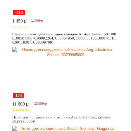
--11%
1 450
p
1 300
p
Сливной насос для стиральной машины Ariston, Indesit 507308
(C00507308, C00092264, C00064950, C00085618, C00076510,
C00119307, C00309709)
-11%
11 600
p
13 000
p
Насос для посудомоечной машины Aeg, Electrolux, Zanussi
50299965009