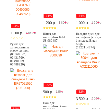
-34%
-34%
1 200
p
1 000
p
1 800
p
1 500
p
-34%
1 100
p
1 650
p
Шнек для
Насадка диск для
мясорубки Tefal
картофеля фри для
SS-989487
блендера Braun
Ручка для
MQ60
холодильника
(7322114874)
Bosch 369552
(00369552,
00431760,
00490069,
00488920)
-20%
500
p
-32%
625
p
3 500
p
5 100
p
Нож для
мясорубки Braun
-64%