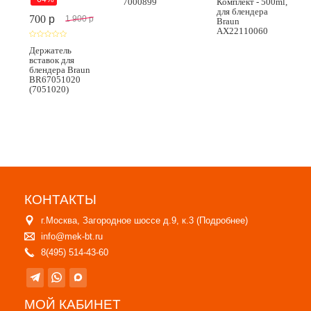
7000899
Комплект - 500ml,
для блендера
700
p
1 900
p
Braun
AX22110060
Держатель
вставок для
блендера Braun
BR67051020
(7051020)
КОНТАКТЫ
г.Москва, Загородное шоссе д.9, к.3 (
Подробнее
)
info@mek-bt.ru
8(495) 514-43-60
МОЙ КАБИНЕТ