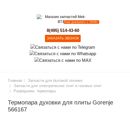
lose
Нам доверяют с 2008г.
8(495) 514-43-60
ЗАКАЗАТЬ ЗВОНОК
Главная
Запчасти для бытовой техники
Запчасти для электрических плит и газовых плит
Разрядники, термопары
Термопара духовки для плиты Gorenje
566167