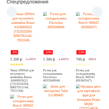
Спецпредложения
-9%
-10%
-23%
5 200
p
1 500
p
700
p
5 700
p
1 650
p
900
p
Чаша 2000ml для
Ручка для
Ручка для
кухонного
холодильника
холодильника
комбайна Braun
Electrolux
Bosch 369547
AS00005622
4055049946
(00369547)
(7322010204,
BR67051144,
7051144)