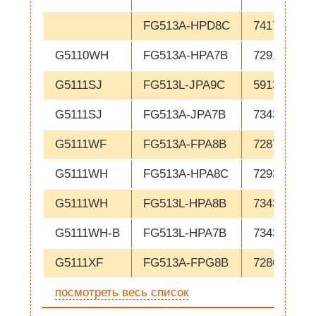
FG513A-HPD8C
741790
G5110WH
FG513A-HPA7B
729105
G5111SJ
FG513L-JPA9C
591316
G5111SJ
FG513A-JPA7B
734348
G5111WF
FG513A-FPA8B
728707
G5111WH
FG513A-HPA8C
729323
G5111WH
FG513L-HPA8B
734346
G5111WH-B
FG513L-HPA7B
734350
G5111XF
FG513A-FPG8B
728663
посмотреть весь список