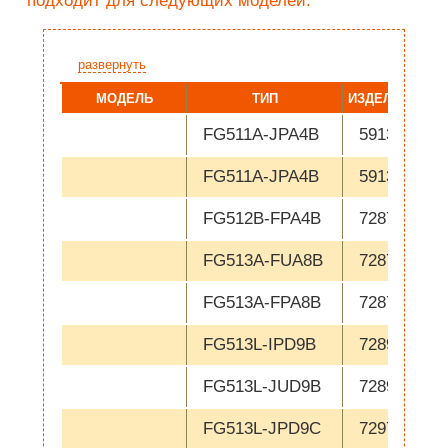
подходит для следующих моделей:
развернуть
МОДЕЛЬ
ТИП
ИЗДЕЛИЕ НОМЕ
FG511A-JPA4B
591380
FG511A-JPA4B
591381
FG512B-FPA4B
728710
FG513A-FUA8B
728736
FG513A-FPA8B
728737
FG513L-IPD9B
728911
FG513L-JUD9B
728912
FG513L-JPD9C
729789