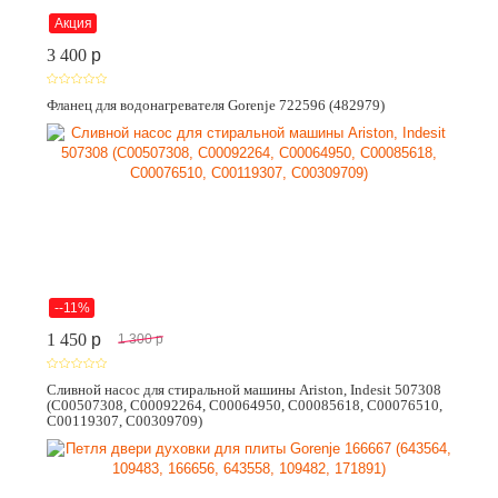
Акция
3 400
p
Фланец для водонагревателя Gorenje 722596 (482979)
--11%
1 450
p
1 300
p
Сливной насос для стиральной машины Ariston, Indesit 507308
(C00507308, C00092264, C00064950, C00085618, C00076510,
C00119307, C00309709)