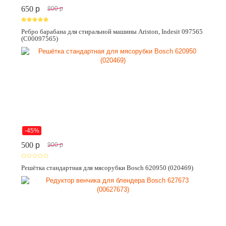
650
p
800
p
Ребро барабана для стиральной машины Ariston, Indesit 097565
(C00097565)
-45%
500
p
900
p
Решётка стандартная для мясорубки Bosch 620950 (020469)