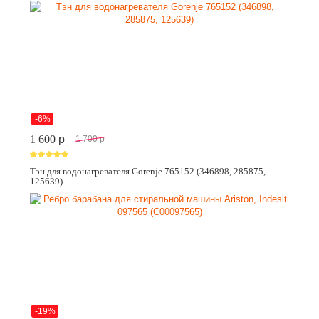
-6%
1 600
p
1 700
p
Тэн для водонагревателя Gorenje 765152 (346898, 285875,
125639)
-19%