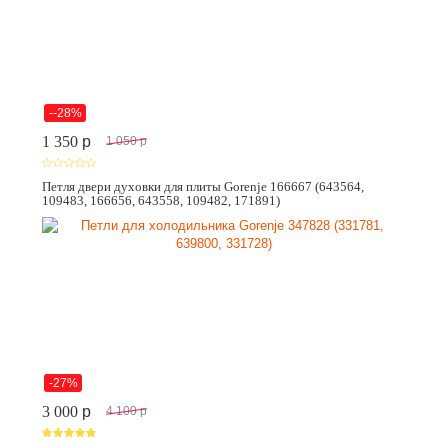
--28%
1 350
p
1 050
p
Петля двери духовки для плиты Gorenje 166667 (643564,
109483, 166656, 643558, 109482, 171891)
-27%
3 000
p
4 100
p