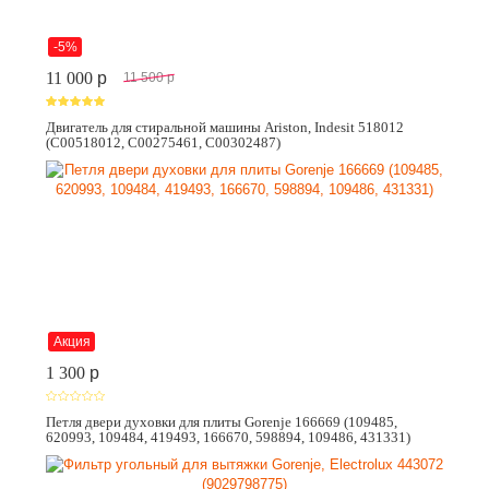
-5%
11 000
p
11 500
p
Двигатель для стиральной машины Ariston, Indesit 518012
(C00518012, C00275461, C00302487)
Акция
1 300
p
Петля двери духовки для плиты Gorenje 166669 (109485,
620993, 109484, 419493, 166670, 598894, 109486, 431331)