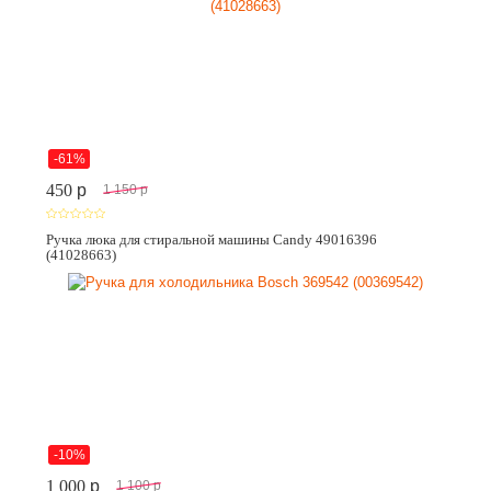
-61%
450
p
1 150
p
Ручка люка для стиральной машины Candy 49016396
(41028663)
-10%
1 000
p
1 100
p