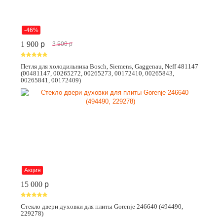
-46%
1 900
p
3 500
p
Петля для холодильника Bosch, Siemens, Gaggenau, Neff 481147
(00481147, 00265272, 00265273, 00172410, 00265843,
00265841, 00172409)
Акция
15 000
p
Стекло двери духовки для плиты Gorenje 246640 (494490,
229278)