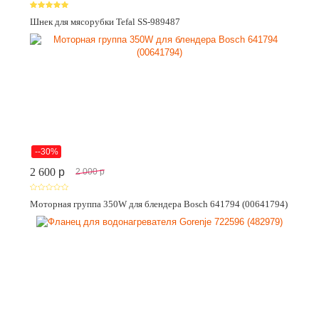
Шнек для мясорубки Tefal SS-989487
--30%
2 600
p
2 000
p
Моторная группа 350W для блендера Bosch 641794 (00641794)