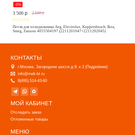
-0%
3 500
p
3 500
p
Петля для холодильника Aeg, Electrolux, Kuppersbusch, Ikea,
Smeg, Zanussi 4055504197 (2211201047+2211202045)
КОНТАКТЫ
г.Москва, Загородное шоссе д.9, к.3 (
Подробнее
)
info@mek-bt.ru
8(495) 514-43-60
МОЙ КАБИНЕТ
Отследить заказ
Отложенные товары
МЕНЮ