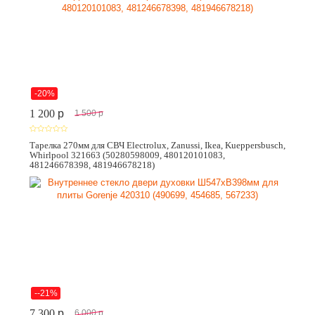
-20%
1 200
p
1 500
p
Тарелка 270мм для СВЧ Electrolux, Zanussi, Ikea, Kueppersbusch,
Whirlpool 321663 (50280598009, 480120101083,
481246678398, 481946678218)
--21%
7 300
p
6 000
p