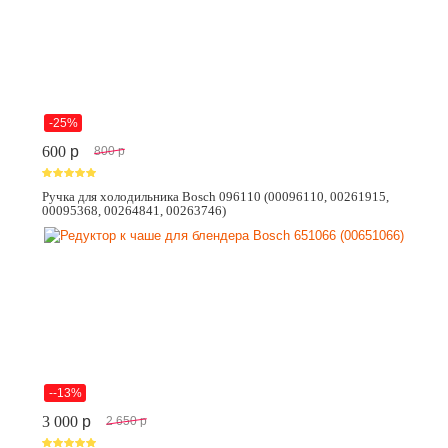
-25%
600
p
800
p
Ручка для холодильника Bosch 096110 (00096110, 00261915,
00095368, 00264841, 00263746)
--13%
3 000
p
2 650
p