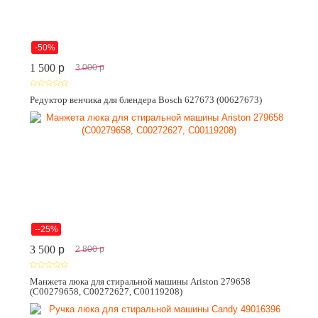
-50%
1 500
p
3 000
p
Редуктор венчика для блендера Bosch 627673 (00627673)
--25%
3 500
p
2 800
p
Манжета люка для стиральной машины Ariston 279658
(C00279658, C00272627, C00119208)