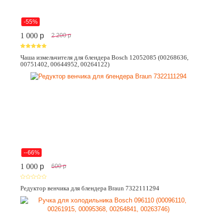
-55%
1 000
p
2 200
p
Чаша измельчителя для блендера Bosch 12052085 (00268636,
00751402, 00644952, 00264122)
--66%
1 000
p
600
p
Редуктор венчика для блендера Braun 7322111294