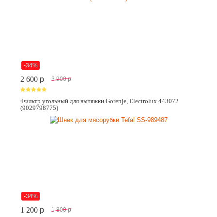
-34%
2 600
p
3 900
p
Фильтр угольный для вытяжки Gorenje, Electrolux 443072
(9029798775)
-34%
1 200
p
1 800
p