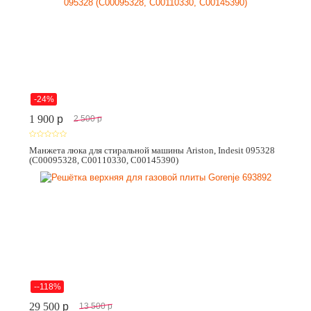
-24%
1 900
p
2 500
p
Манжета люка для стиральной машины Ariston, Indesit 095328
(C00095328, C00110330, C00145390)
--118%
29 500
p
13 500
p