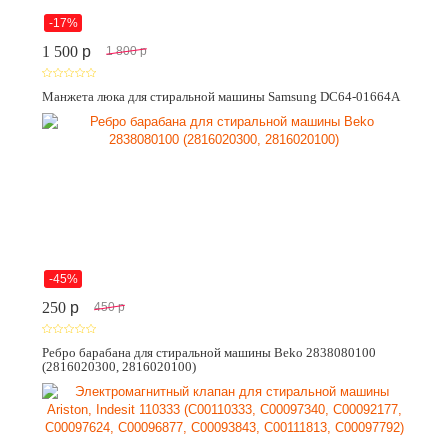
-17%
1 500
p
1 800
p
Манжета люка для стиральной машины Samsung DC64-01664A
-45%
250
p
450
p
Ребро барабана для стиральной машины Beko 2838080100
(2816020300, 2816020100)