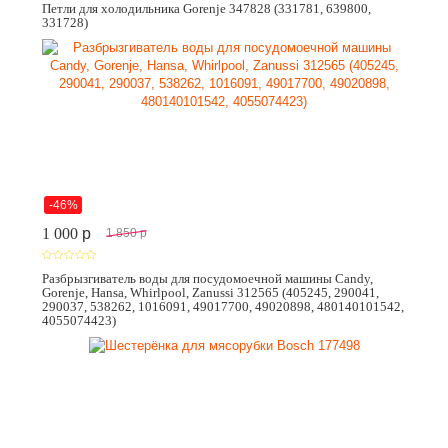
Петли для холодильника Gorenje 347828 (331781, 639800,
331728)
-46%
1 000
p
1 850
p
Разбрызгиватель воды для посудомоечной машины Candy,
Gorenje, Hansa, Whirlpool, Zanussi 312565 (405245, 290041,
290037, 538262, 1016091, 49017700, 49020898, 480140101542,
4055074423)