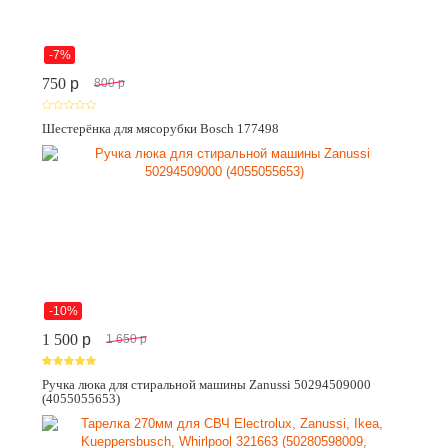
-7%
750
p
800
p
Шестерёнка для мясорубки Bosch 177498
-10%
1 500
p
1 650
p
Ручка люка для стиральной машины Zanussi 50294509000
(4055055653)