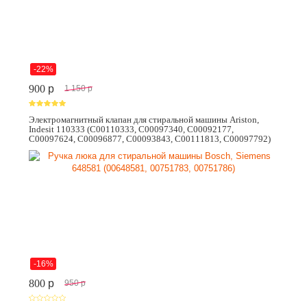
-22%
900
p
1 150
p
Электромагнитный клапан для стиральной машины Ariston,
Indesit 110333 (C00110333, C00097340, C00092177,
C00097624, C00096877, C00093843, C00111813, C00097792)
-16%
800
p
950
p