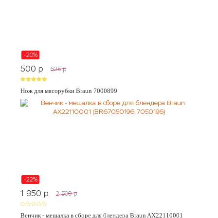
-20%
500
p
625
p
Нож для мясорубки Braun 7000899
-22%
1 950
p
2 500
p
Венчик - мешалка в сборе для блендера Braun AX22110001