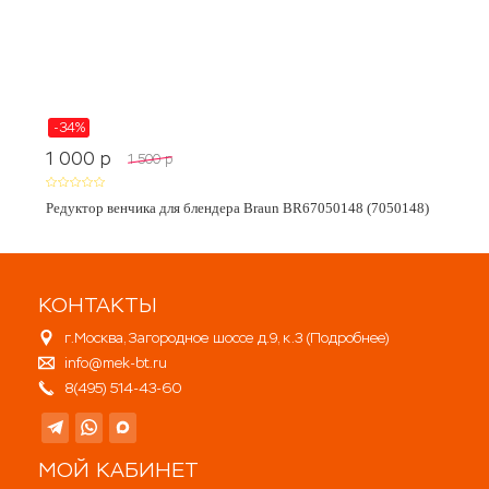
-34%
1 000
p
1 500
p
Редуктор венчика для блендера Braun BR67050148 (7050148)
КОНТАКТЫ
г.Москва, Загородное шоссе д.9, к.3 (
Подробнее
)
info@mek-bt.ru
8(495) 514-43-60
МОЙ КАБИНЕТ