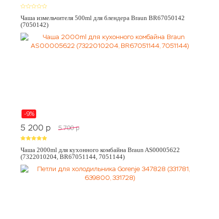
Чаша измельчителя 500ml для блендера Braun BR67050142
(7050142)
-9%
5 200
p
5 700
p
Чаша 2000ml для кухонного комбайна Braun AS00005622
(7322010204, BR67051144, 7051144)