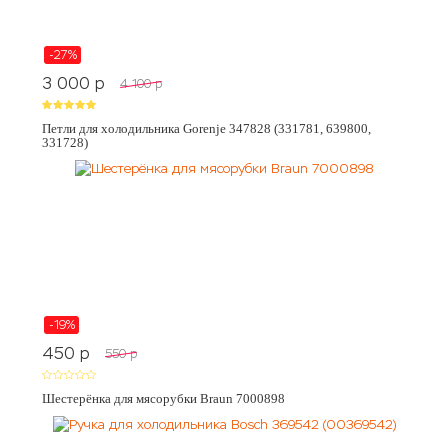
-27%
3 000
p
4 100
p
Петли для холодильника Gorenje 347828 (331781, 639800,
331728)
-19%
450
p
550
p
Шестерёнка для мясорубки Braun 7000898