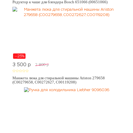
Редуктор к чаше для блендера Bosch 651066 (00651066)
--25%
3 500
p
2 800
p
Манжета люка для стиральной машины Ariston 279658
(C00279658, C00272627, C00119208)