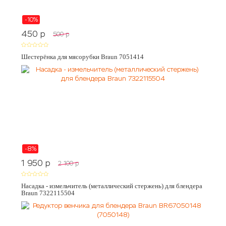
-10%
450
p
500
p
Шестерёнка для мясорубки Braun 7051414
-8%
1 950
p
2 100
p
Насадка - измельчитель (металлический стержень) для блендера
Braun 7322115504