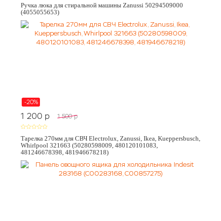
Ручка люка для стиральной машины Zanussi 50294509000
(4055055653)
-20%
1 200
p
1 500
p
Тарелка 270мм для СВЧ Electrolux, Zanussi, Ikea, Kueppersbusch,
Whirlpool 321663 (50280598009, 480120101083,
481246678398, 481946678218)