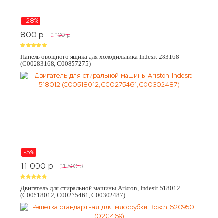
-28%
800
p
1 100
p
Панель овощного ящика для холодильника Indesit 283168
(C00283168, C00857275)
-5%
11 000
p
11 500
p
Двигатель для стиральной машины Ariston, Indesit 518012
(C00518012, C00275461, C00302487)