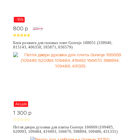
-16%
800
p
950
p
Блок розжига для газовых плит Gorenje 188051 (339940,
815143, 406358, 185871, 656579)
Акция
1 300
p
Петля двери духовки для плиты Gorenje 166669 (109485,
620993, 109484, 419493, 166670, 598894, 109486, 431331)