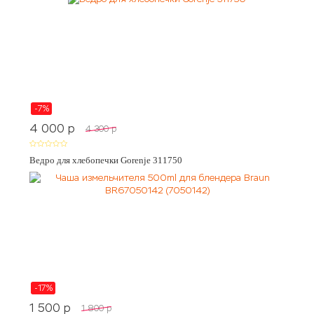
-7%
4 000
p
4 300
p
Ведро для хлебопечки Gorenje 311750
-17%
1 500
p
1 800
p