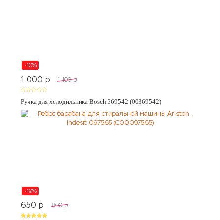
-10%
1 000
p
1 100
p
Ручка для холодильника Bosch 369542 (00369542)
-19%
650
p
800
p