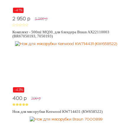
-41%
2 950
p
5 000
p
Комплект - 500ml MQ30, для блендера Braun AX22110003
(BR67050193, 7050193)
-43%
400
p
700
p
Нож для мясорубки Kenwood KW714431 (KW658522)