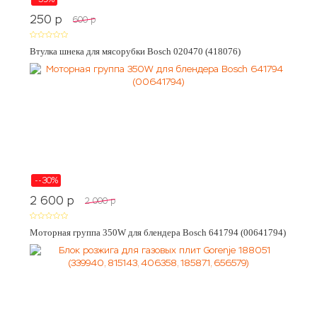
250
p
600
p
Втулка шнека для мясорубки Bosch 020470 (418076)
--30%
2 600
p
2 000
p
Моторная группа 350W для блендера Bosch 641794 (00641794)