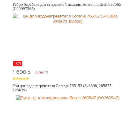
Ребро барабана для стиральной машины Ariston, Indesit 097565
(C00097565)
-6%
1 600
p
1 700
p
Тэн для водонагревателя Gorenje 765152 (346898, 285875,
125639)