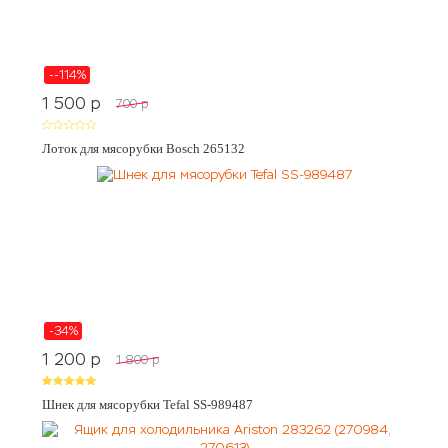
--114%
1 500
p
700
p
Лоток для мясорубки Bosch 265132
-34%
1 200
p
1 800
p
Шнек для мясорубки Tefal SS-989487