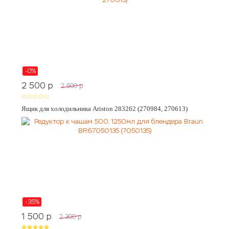
-0%
2 500
p
2 500
p
Ящик для холодильника Ariston 283262 (270984, 270613)
-35%
1 500
p
2 300
p