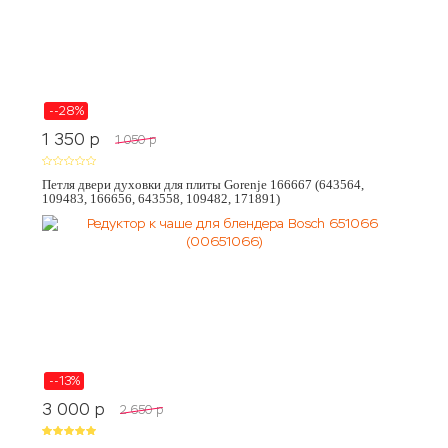
--28%
1 350
p
1 050
p
Петля двери духовки для плиты Gorenje 166667 (643564,
109483, 166656, 643558, 109482, 171891)
--13%
3 000
p
2 650
p