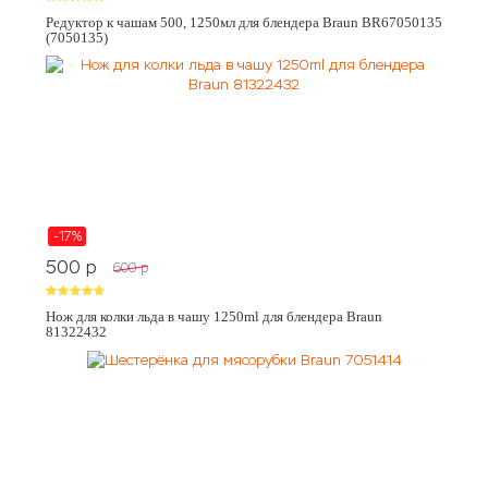
Редуктор к чашам 500, 1250мл для блендера Braun BR67050135
(7050135)
-17%
500
p
600
p
Нож для колки льда в чашу 1250ml для блендера Braun
81322432