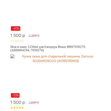
-40%
1 500
p
2 500
p
Нож в чашу 1250ml для блендера Braun BR67050276
(AS00004194, 7050276)
-10%
1 500
p
1 650
p