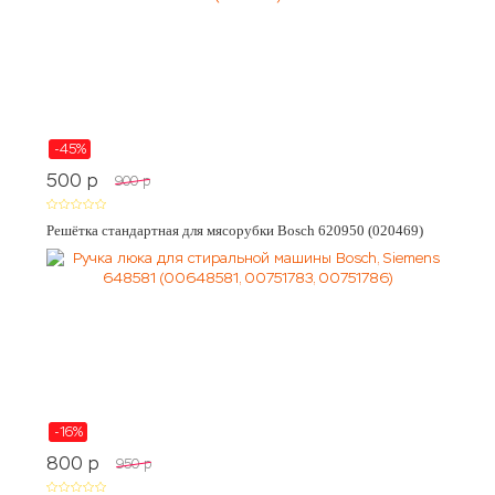
-45%
500
p
900
p
Решётка стандартная для мясорубки Bosch 620950 (020469)
-16%
800
p
950
p