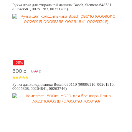
Ручка люка для стиральной машины Bosch, Siemens 648581
(00648581, 00751783, 00751786)
-25%
600
p
800
p
Ручка для холодильника Bosch 096110 (00096110, 00261915,
00095368, 00264841, 00263746)