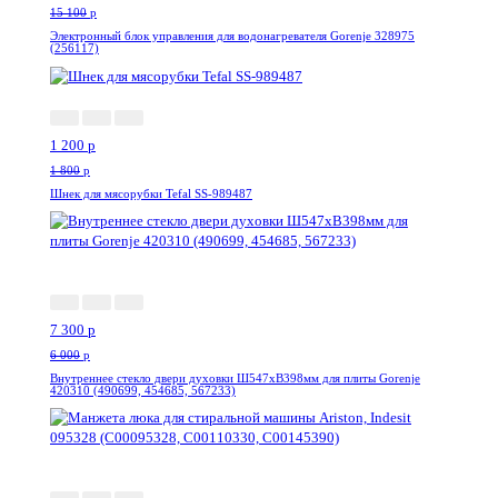
15 100
p
Электронный блок управления для водонагревателя Gorenje 328975
(256117)
-34%
1 200
p
1 800
p
Шнек для мясорубки Tefal SS-989487
--21%
7 300
p
6 000
p
Внутреннее стекло двери духовки Ш547хВ398мм для плиты Gorenje
420310 (490699, 454685, 567233)
-24%