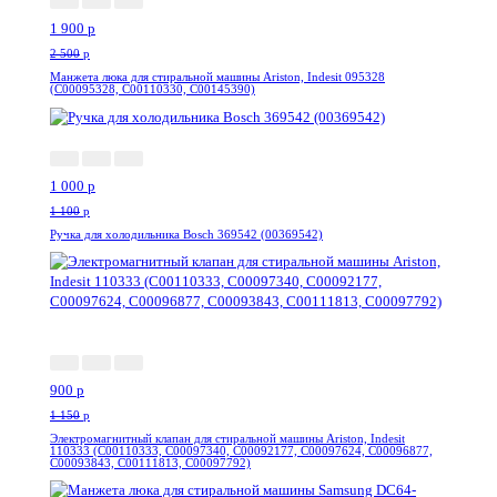
1 900
p
2 500
p
Манжета люка для стиральной машины Ariston, Indesit 095328
(C00095328, C00110330, C00145390)
-10%
1 000
p
1 100
p
Ручка для холодильника Bosch 369542 (00369542)
-22%
900
p
1 150
p
Электромагнитный клапан для стиральной машины Ariston, Indesit
110333 (C00110333, C00097340, C00092177, C00097624, C00096877,
C00093843, C00111813, C00097792)