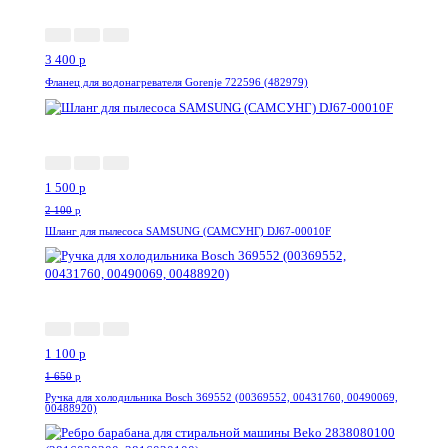
3 400
p
Фланец для водонагревателя Gorenje 722596 (482979)
-29%
1 500
p
2 100
p
Шланг для пылесоса SAMSUNG (САМСУНГ) DJ67-00010F
-34%
1 100
p
1 650
p
Ручка для холодильника Bosch 369552 (00369552, 00431760, 00490069,
00488920)