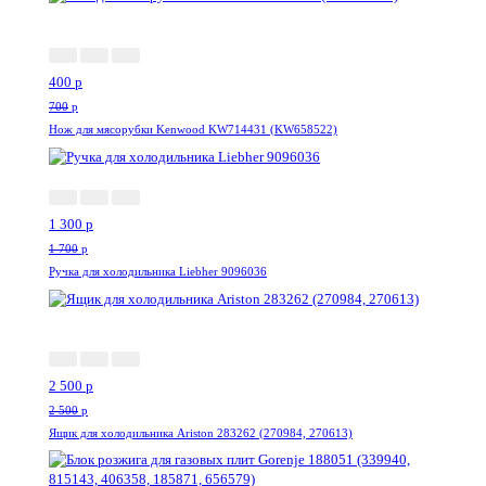
-43%
400
p
700
p
Нож для мясорубки Kenwood KW714431 (KW658522)
-24%
1 300
p
1 700
p
Ручка для холодильника Liebher 9096036
-0%
2 500
p
2 500
p
Ящик для холодильника Ariston 283262 (270984, 270613)