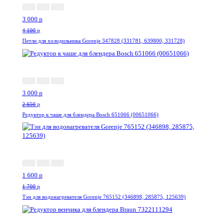
3 000
p
4 100
p
Петли для холодильника Gorenje 347828 (331781, 639800, 331728)
--13%
3 000
p
2 650
p
Редуктор к чаше для блендера Bosch 651066 (00651066)
-6%
1 600
p
1 700
p
Тэн для водонагревателя Gorenje 765152 (346898, 285875, 125639)
--66%