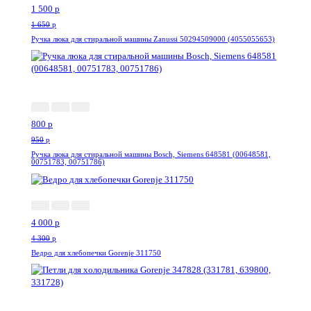
1 500
p
1 650
p
Ручка люка для стиральной машины Zanussi 50294509000 (4055055653)
-16%
800
p
950
p
Ручка люка для стиральной машины Bosch, Siemens 648581 (00648581,
00751783, 00751786)
-7%
4 000
p
4 300
p
Ведро для хлебопечки Gorenje 311750
-27%