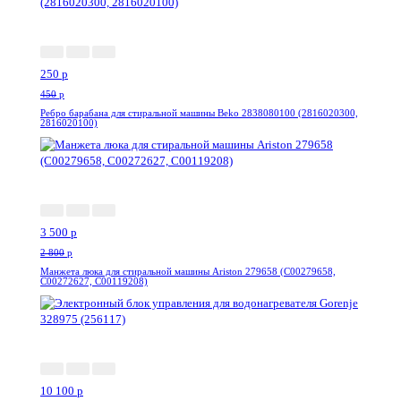
-45%
250
p
450
p
Ребро барабана для стиральной машины Beko 2838080100 (2816020300,
2816020100)
--25%
3 500
p
2 800
p
Манжета люка для стиральной машины Ariston 279658 (C00279658,
C00272627, C00119208)
-34%
10 100
p