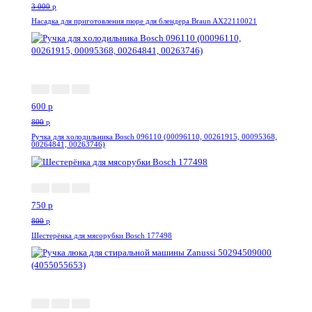
3 000
p
Насадка для приготовления пюре для блендера Braun AX22110021
-25%
600
p
800
p
Ручка для холодильника Bosch 096110 (00096110, 00261915, 00095368,
00264841, 00263746)
-7%
750
p
800
p
Шестерёнка для мясорубки Bosch 177498
-10%