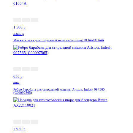
-17%
1 500
p
1 800
p
Манжета люка для стиральной машины Samsung DC64-01664A
-19%
650
p
800
p
Ребро барабана для стиральной машины Ariston, Indesit 097565
(C00097565)
-2%
2 950
p