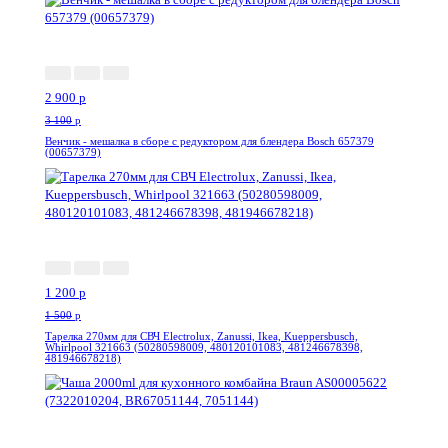
-7%
2 900
p
3 100
p
Венчик - мешалка в сборе с редуктором для блендера Bosch 657379
(00657379)
-20%
1 200
p
1 500
p
Тарелка 270мм для СВЧ Electrolux, Zanussi, Ikea, Kueppersbusch,
Whirlpool 321663 (50280598009, 480120101083, 481246678398,
481946678218)
-9%