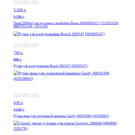
5 200
p
5 700
p
Чаша 2000ml для кухонного комбайна Braun AS00005622 (7322010204,
BR67051144, 7051144)
-23%
700
p
900
p
Ручка для холодильника Bosch 369547 (00369547)
-61%
450
p
1 150
p
Ручка люка для стиральной машины Candy 49016396 (41028663)
Акция