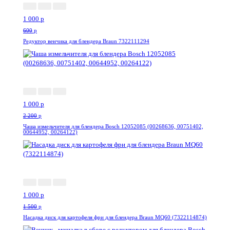
1 000
p
600
p
Редуктор венчика для блендера Braun 7322111294
-55%
1 000
p
2 200
p
Чаша измельчителя для блендера Bosch 12052085 (00268636, 00751402,
00644952, 00264122)
-34%
1 000
p
1 500
p
Насадка диск для картофеля фри для блендера Braun MQ60 (7322114874)