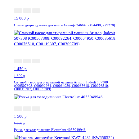
15 000
p
Стекло двери духовки для плиты Gorenje 246640 (494490, 229278)
--11%
1 450
p
1 300
p
Сливной насос для стиральной машины Ariston, Indesit 507308
(C00507308, C00092264, C00064950, C00085618, C00076510,
C00119307, C00309709)
-10%
1 500
p
1 650
p
Ручка для холодильника Electrolux 4055049946