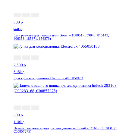
-16%
800
p
950
p
Блок розжига для газовых плит Gorenje 188051 (339940, 815143,
406358, 185871, 656579)
-21%
2 500
p
3 150
p
Ручка для холодильника Electrolux 4055050183
-28%
800
p
1 100
p
Панель овощного ящика для холодильника Indesit 283168 (C00283168,
C00857275)