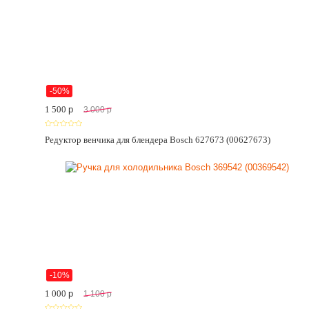
-50%
1 500
p
3 000
p
Редуктор венчика для блендера Bosch 627673 (00627673)
-10%
1 000
p
1 100
p