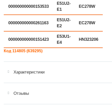
E51U2-
000000000000153533
EC278W
E1
E51U2-
000000000000261163
EC278W
E2
E53U1-
000000000000151423
HN323206
E4
Код 114805 (639295)
Характеристики
Отзывы