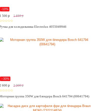
-10%
1 500
p
1 650
p
Ручка для холодильника Electrolux 4055049946
--30%
2 600
p
2 000
p
Моторная группа 350W для блендера Bosch 641794 (00641794)