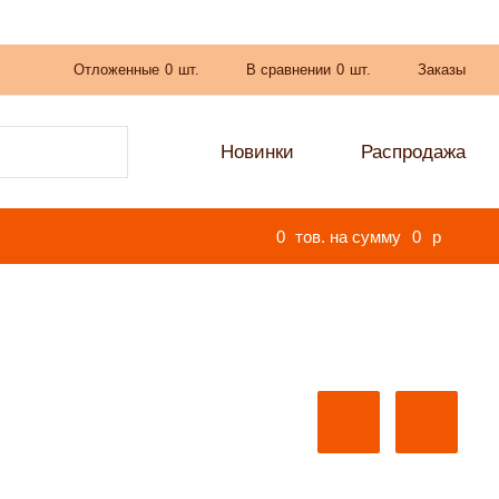
Отложенные
0
шт.
В сравнении
0
шт.
Заказы
Новинки
Распродажа
0
тов. на сумму
0
p