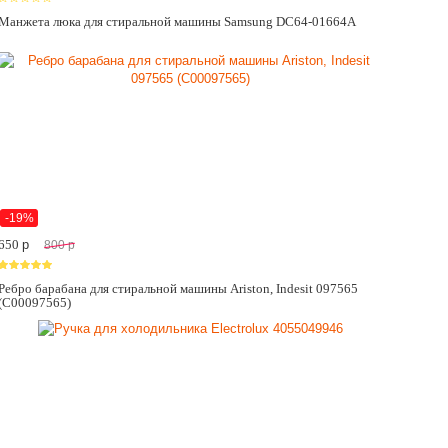
Манжета люка для стиральной машины Samsung DC64-01664A
-19%
650
p
800
p
Ребро барабана для стиральной машины Ariston, Indesit 097565
(C00097565)