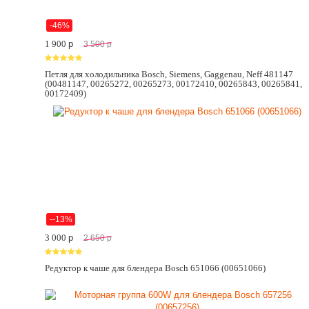
-46%
1 900
p
3 500
p
Петля для холодильника Bosch, Siemens, Gaggenau, Neff 481147
(00481147, 00265272, 00265273, 00172410, 00265843, 00265841,
00172409)
--13%
3 000
p
2 650
p
Редуктор к чаше для блендера Bosch 651066 (00651066)