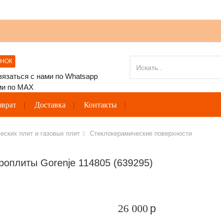
ОНОК
зврат
Доставка
Контакты
еских плит и газовых плит
Стеклокерамические поверхности
роплиты Gorenje 114805 (639295)
26 000
p