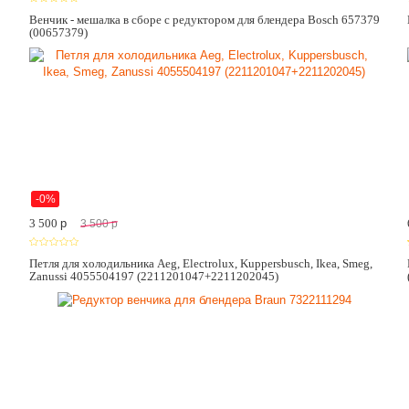
Венчик - мешалка в сборе с редуктором для блендера Bosch 657379
(00657379)
-0%
3 500
p
3 500
p
Петля для холодильника Aeg, Electrolux, Kuppersbusch, Ikea, Smeg,
Zanussi 4055504197 (2211201047+2211202045)