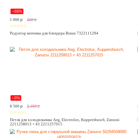
--66%
1 000
p
600
p
Редуктор венчика для блендера Braun 7322111294
--0%
8 500
p
8 450
p
Петля для холодильника Aeg, Electrolux, Kuppersbusch, Zanussi
2211258013 + 43 2211257015