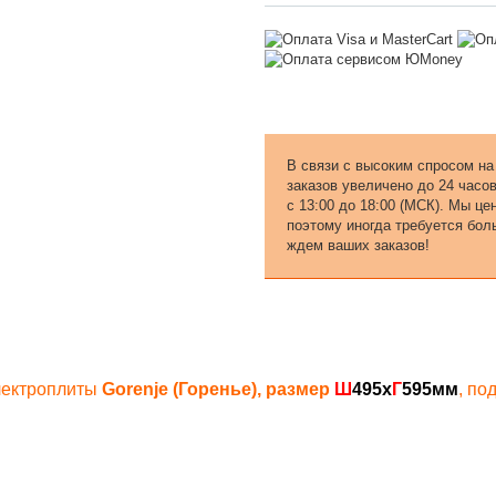
В связи с высоким спросом на
заказов увеличено до 24 часо
с 13:00 до 18:00 (МСК). Мы ц
поэтому иногда требуется бол
ждем ваших заказов!
электроплиты
Gorenje (Горенье)
, размер
Ш
495х
Г
595мм
, по