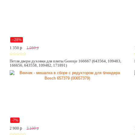
--28%
1 350
p
1 050
p
Петля двери духовки для плиты Gorenje 166667 (643564, 109483,
166656, 643558, 109482, 171891)
-7%
2 900
p
3 100
p