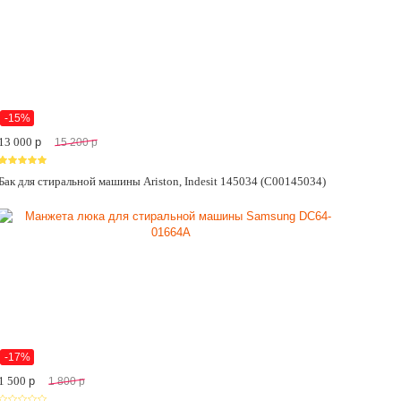
-15%
13 000
p
15 200
p
Бак для стиральной машины Ariston, Indesit 145034 (C00145034)
-17%
1 500
p
1 800
p