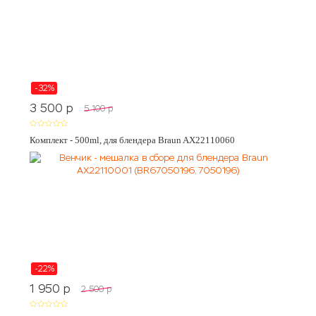
-32%
3 500
p
5 100
p
Комплект - 500ml, для блендера Braun AX22110060
-22%
1 950
p
2 500
p