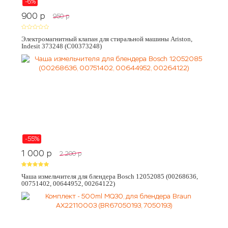
-6%
900
p
950
p
Электромагнитный клапан для стиральной машины Ariston,
Indesit 373248 (C00373248)
-55%
1 000
p
2 200
p
Чаша измельчителя для блендера Bosch 12052085 (00268636,
00751402, 00644952, 00264122)