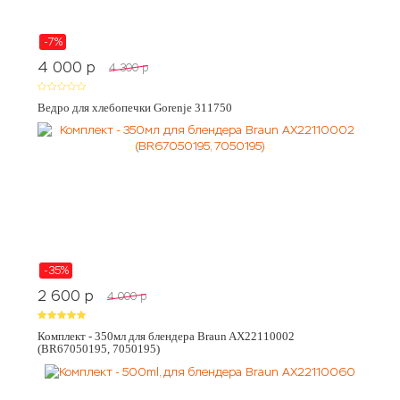
-7%
4 000
p
4 300
p
Ведро для хлебопечки Gorenje 311750
-35%
2 600
p
4 000
p
Комплект - 350мл для блендера Braun AX22110002
(BR67050195, 7050195)