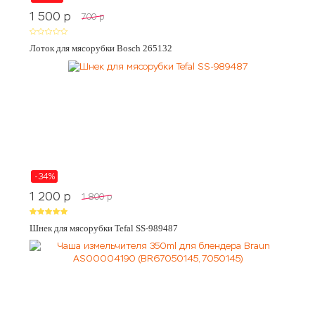
1 500
p
700
p
Лоток для мясорубки Bosch 265132
-34%
1 200
p
1 800
p
Шнек для мясорубки Tefal SS-989487