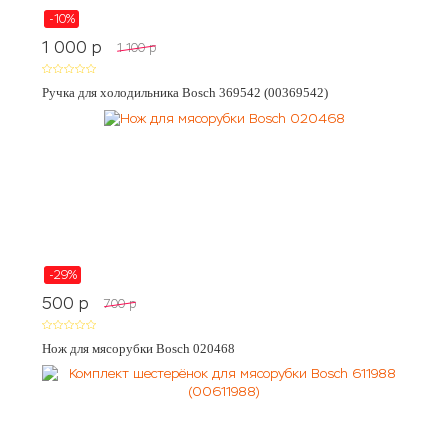
-10%
1 000
p
1 100
p
Ручка для холодильника Bosch 369542 (00369542)
-29%
500
p
700
p
Нож для мясорубки Bosch 020468