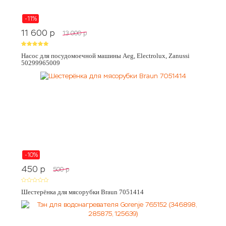
-11%
11 600
p
13 000
p
Насос для посудомоечной машины Aeg, Electrolux, Zanussi
50299965009
-10%
450
p
500
p
Шестерёнка для мясорубки Braun 7051414