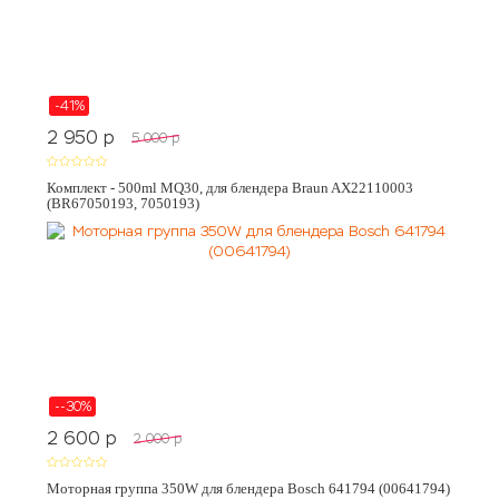
-41%
2 950
p
5 000
p
Комплект - 500ml MQ30, для блендера Braun AX22110003
(BR67050193, 7050193)
--30%
2 600
p
2 000
p
Моторная группа 350W для блендера Bosch 641794 (00641794)