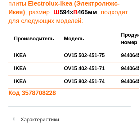
плиты
Electrolux-Ikea (Электролюкс-
Икея)
, размер
Ш
594х
В
465мм
, подходит
для следующих моделей:
Проду
Производитель
Модель
номер
IKEA
OV15 502-451-75
944064
IKEA
OV15 402-451-71
944064
IKEA
OV15 802-451-74
944064
Код 3578708228
Характеристики