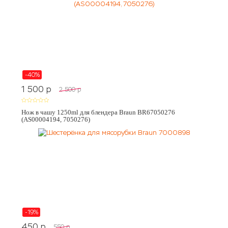
-40%
1 500
p
2 500
p
Нож в чашу 1250ml для блендера Braun BR67050276
(AS00004194, 7050276)
-19%
450
p
550
p