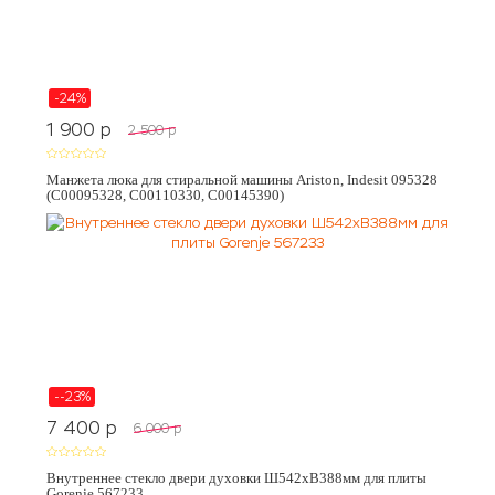
-24%
1 900
p
2 500
p
Манжета люка для стиральной машины Ariston, Indesit 095328
(C00095328, C00110330, C00145390)
--23%
7 400
p
6 000
p
Внутреннее стекло двери духовки Ш542хВ388мм для плиты
Gorenje 567233