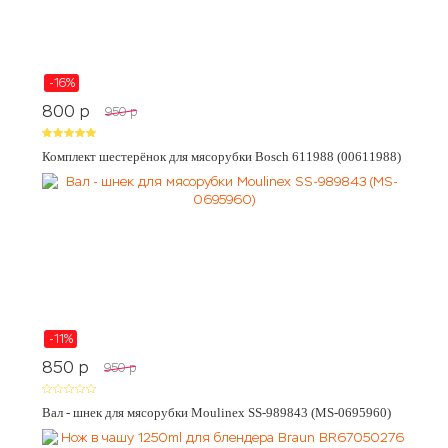
-16%
800
p
950
p
Комплект шестерёнок для мясорубки Bosch 611988 (00611988)
-11%
850
p
950
p
Вал - шнек для мясорубки Moulinex SS-989843 (MS-0695960)