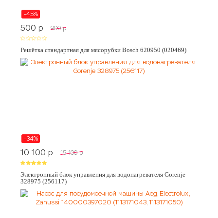
-45%
500
p
900
p
Решётка стандартная для мясорубки Bosch 620950 (020469)
-34%
10 100
p
15 100
p
Электронный блок управления для водонагревателя Gorenje
328975 (256117)