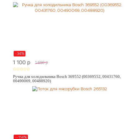
-34%
1 100
p
1 650
p
Ручка для холодильника Bosch 369552 (00369552, 00431760,
00490069, 00488920)
--114%