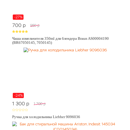
-27%
700
p
950
p
Чаша измельчителя 350ml для блендера Braun AS00004190
(BR67050145, 7050145)
-24%
1 300
p
1 700
p
Ручка для холодильника Liebher 9096036