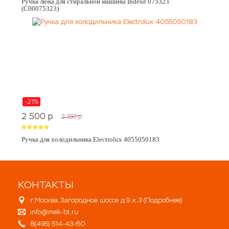
Ручка люка для стиральной машины Indesit 075323
(C00075323)
-21%
2 500
p
3 150
p
Ручка для холодильника Electrolux 4055050183
КОНТАКТЫ
г.Москва, Загородное шоссе д.9, к.3 (
Подробнее
)
info@mek-bt.ru
8(495) 514-43-60