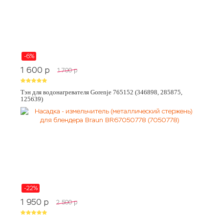
-6%
1 600
p
1 700
p
Тэн для водонагревателя Gorenje 765152 (346898, 285875,
125639)
-22%
1 950
p
2 500
p