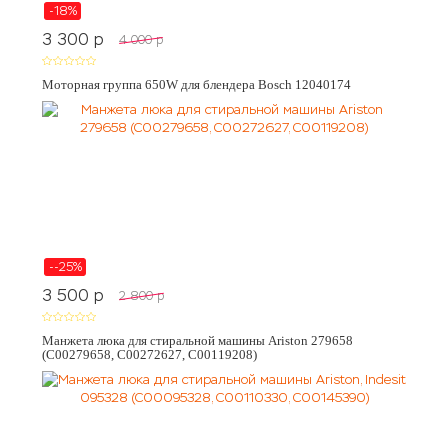
-18%
3 300
p
4 000
p
Моторная группа 650W для блендера Bosch 12040174
--25%
3 500
p
2 800
p
Манжета люка для стиральной машины Ariston 279658
(C00279658, C00272627, C00119208)