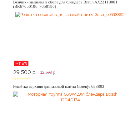
Венчик - мешалка в сборе для блендера Braun AX22110001
(BR67050196, 7050196)
--118%
29 500
p
13 500
p
Решётка верхняя для газовой плиты Gorenje 693892