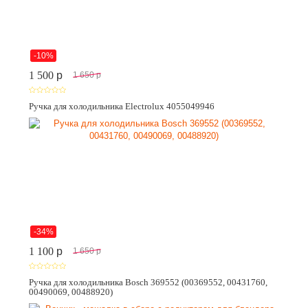
-10%
1 500
p
1 650
p
Ручка для холодильника Electrolux 4055049946
-34%
1 100
p
1 650
p
Ручка для холодильника Bosch 369552 (00369552, 00431760,
00490069, 00488920)