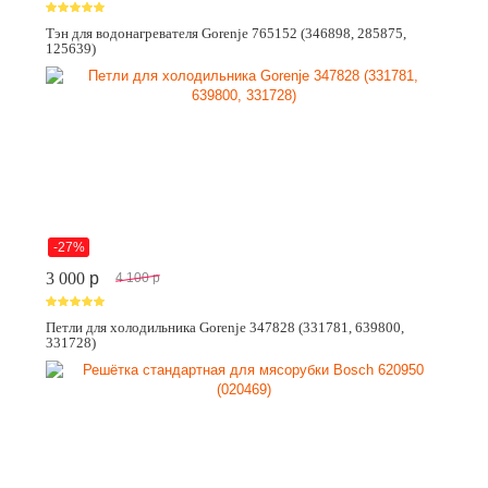
Тэн для водонагревателя Gorenje 765152 (346898, 285875,
125639)
-27%
3 000
p
4 100
p
Петли для холодильника Gorenje 347828 (331781, 639800,
331728)