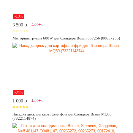
-13%
3 500
p
4 000
p
Моторная группа 600W для блендера Bosch 657256 (00657256)
-34%
1 000
p
1 500
p
Насадка диск для картофеля фри для блендера Braun MQ60
(7322114874)