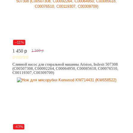
--11%
1 450
p
1 300
p
Сливной насос для стиральной машины Ariston, Indesit 507308
(C00507308, C00092264, C00064950, C00085618, C00076510,
C00119307, C00309709)
-43%