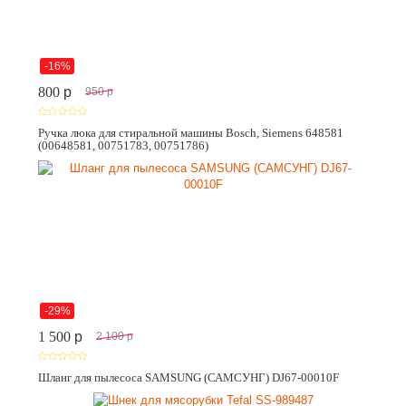
-16%
800
p
950
p
Ручка люка для стиральной машины Bosch, Siemens 648581
(00648581, 00751783, 00751786)
-29%
1 500
p
2 100
p
Шланг для пылесоса SAMSUNG (САМСУНГ) DJ67-00010F