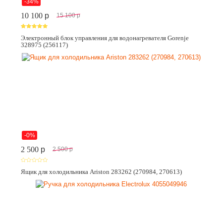
-34%
10 100
p
15 100
p
Электронный блок управления для водонагревателя Gorenje
328975 (256117)
-0%
2 500
p
2 500
p
Ящик для холодильника Ariston 283262 (270984, 270613)