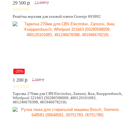
29 500
p
13 500
p
Решётка верхняя для газовой плиты Gorenje 693892
-20%
1 200
p
1 500
p
Тарелка 270мм для СВЧ Electrolux, Zanussi, Ikea, Kueppersbusch,
Whirlpool 321663 (50280598009, 480120101083,
481246678398, 481946678218)