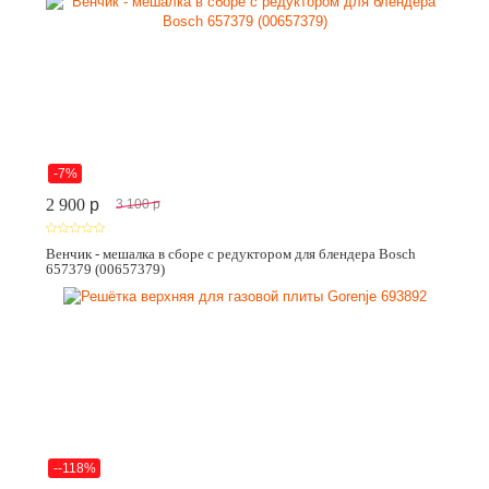
-7%
2 900
p
3 100
p
Венчик - мешалка в сборе с редуктором для блендера Bosch
657379 (00657379)
--118%