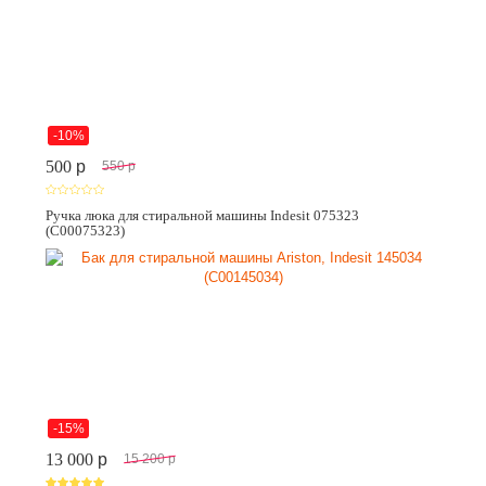
-10%
500
p
550
p
Ручка люка для стиральной машины Indesit 075323
(C00075323)
-15%
13 000
p
15 200
p