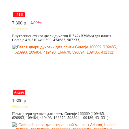
--21%
7 300
p
6 000
p
Внутреннее стекло двери духовки Ш547хВ398мм для плиты
Gorenje 420310 (490699, 454685, 567233)
Акция
1 300
p
Петля двери духовки для плиты Gorenje 166669 (109485,
620993, 109484, 419493, 166670, 598894, 109486, 431331)