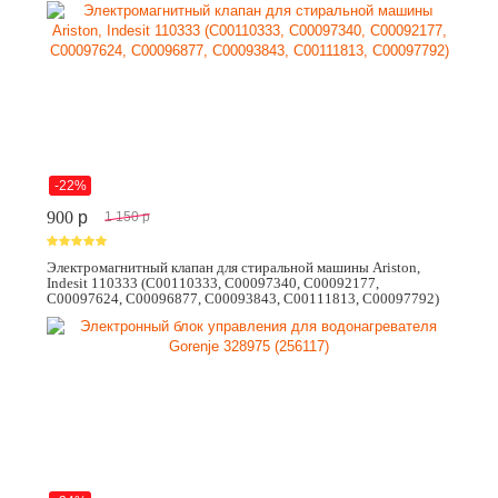
-22%
900
p
1 150
p
Электромагнитный клапан для стиральной машины Ariston,
Indesit 110333 (C00110333, C00097340, C00092177,
C00097624, C00096877, C00093843, C00111813, C00097792)