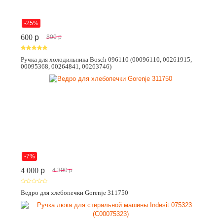
-25%
600
p
800
p
Ручка для холодильника Bosch 096110 (00096110, 00261915,
00095368, 00264841, 00263746)
-7%
4 000
p
4 300
p
Ведро для хлебопечки Gorenje 311750