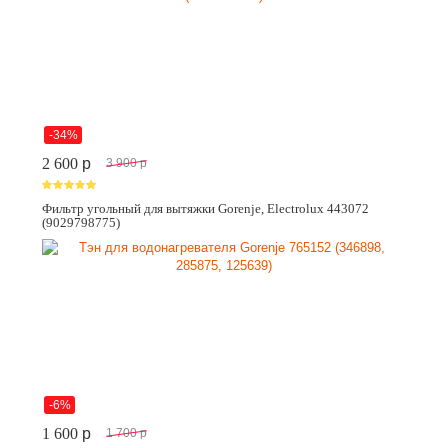
-34%
2 600
p
3 900
p
Фильтр угольный для вытяжки Gorenje, Electrolux 443072
(9029798775)
-6%
1 600
p
1 700
p