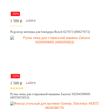
-50%
1 500
p
3 000
p
Редуктор венчика для блендера Bosch 627673 (00627673)
-10%
1 500
p
1 650
p
Ручка люка для стиральной машины Zanussi 50294509000
(4055055653)