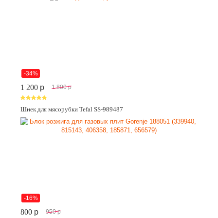
-34%
1 200
p
1 800
p
Шнек для мясорубки Tefal SS-989487
-16%
800
p
950
p