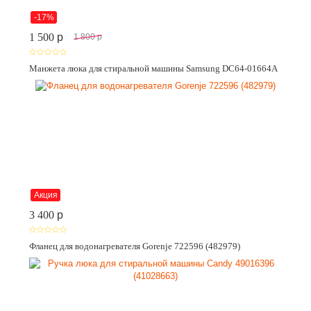
-17%
1 500
p
1 800
p
Манжета люка для стиральной машины Samsung DC64-01664A
Акция
3 400
p
Фланец для водонагревателя Gorenje 722596 (482979)