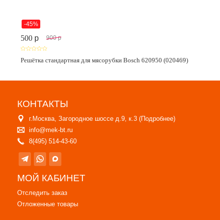
-45%
500
p
900
p
Решётка стандартная для мясорубки Bosch 620950 (020469)
КОНТАКТЫ
г.Москва, Загородное шоссе д.9, к.3 (
Подробнее
)
info@mek-bt.ru
8(495) 514-43-60
МОЙ КАБИНЕТ
Отследить заказ
Отложенные товары