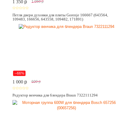
1 350
p
1 050
p
Петля двери духовки для плиты Gorenje 166667 (643564,
109483, 166656, 643558, 109482, 171891)
--66%
1 000
p
600
p
Редуктор венчика для блендера Braun 7322111294