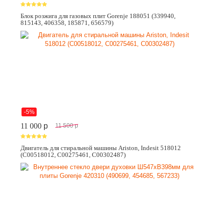
Блок розжига для газовых плит Gorenje 188051 (339940,
815143, 406358, 185871, 656579)
-5%
11 000
p
11 500
p
Двигатель для стиральной машины Ariston, Indesit 518012
(C00518012, C00275461, C00302487)