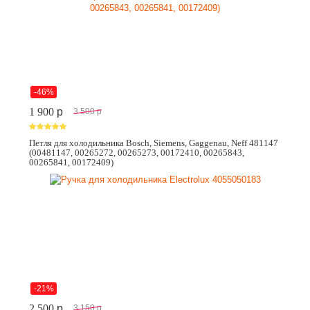
-46%
1 900
p
3 500
p
Петля для холодильника Bosch, Siemens, Gaggenau, Neff 481147
(00481147, 00265272, 00265273, 00172410, 00265843,
00265841, 00172409)
-21%
2 500
p
3 150
p