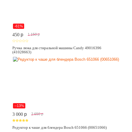
-61%
450
p
1 150
p
Ручка люка для стиральной машины Candy 49016396
(41028663)
--13%
3 000
p
2 650
p
Редуктор к чаше для блендера Bosch 651066 (00651066)