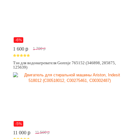
-6%
1 600
p
1 700
p
Тэн для водонагревателя Gorenje 765152 (346898, 285875,
125639)
-5%
11 000
p
11 500
p