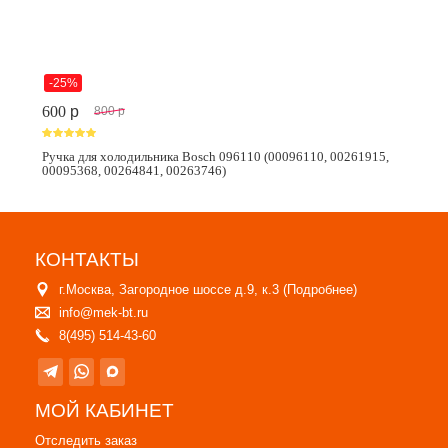
-25%
600
p
800
p
Ручка для холодильника Bosch 096110 (00096110, 00261915,
00095368, 00264841, 00263746)
КОНТАКТЫ
г.Москва, Загородное шоссе д.9, к.3 (
Подробнее
)
info@mek-bt.ru
8(495) 514-43-60
МОЙ КАБИНЕТ
Отследить заказ