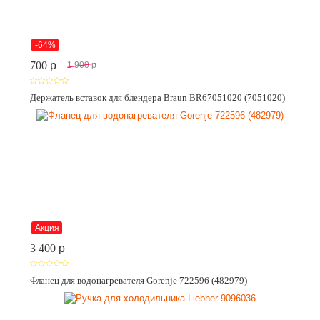
-64%
700
p
1 900
p
Держатель вставок для блендера Braun BR67051020 (7051020)
Акция
3 400
p
Фланец для водонагревателя Gorenje 722596 (482979)