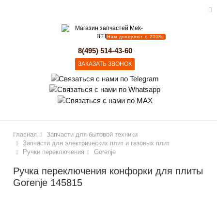
Нам доверяют с 2008г.
lose
8(495) 514-43-60
ЗАКАЗАТЬ ЗВОНОК
Главная
Запчасти для бытовой техники
Запчасти для электрических плит и газовых плит
Ручки переключения
Gorenje
Ручка переключения конфорки для плиты
Gorenje 145815