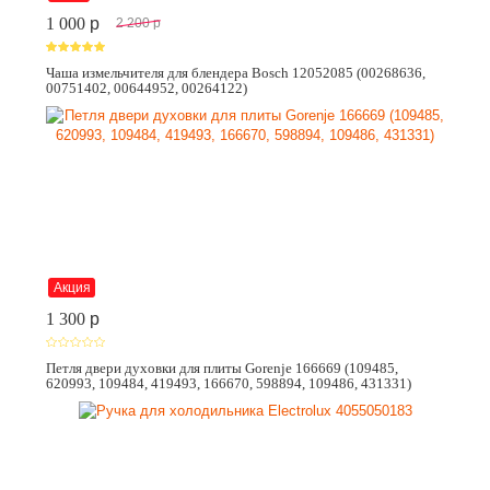
1 000
p
2 200
p
Чаша измельчителя для блендера Bosch 12052085 (00268636,
00751402, 00644952, 00264122)
Акция
1 300
p
Петля двери духовки для плиты Gorenje 166669 (109485,
620993, 109484, 419493, 166670, 598894, 109486, 431331)