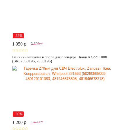
-22%
1 950
p
2 500
p
Венчик - мешалка в сборе для блендера Braun AX22110001
(BR67050196, 7050196)
-20%
1 200
p
1 500
p