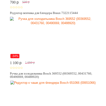
700
p
500
p
Редуктор венчика для блендера Braun 7322115444
-34%
1 100
p
1 650
p
Ручка для холодильника Bosch 369552 (00369552, 00431760,
00490069, 00488920)