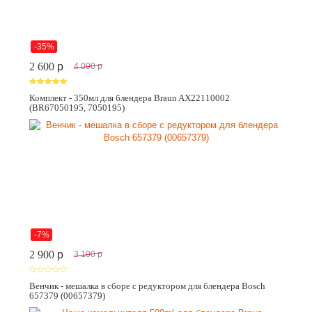
-35%
2 600
p
4 000
p
Комплект - 350мл для блендера Braun AX22110002
(BR67050195, 7050195)
-7%
2 900
p
3 100
p
Венчик - мешалка в сборе с редуктором для блендера Bosch
657379 (00657379)