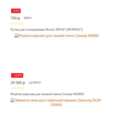
-23%
700
p
900
p
Ручка для холодильника Bosch 369547 (00369547)
--118%
29 500
p
13 500
p
Решётка верхняя для газовой плиты Gorenje 693892