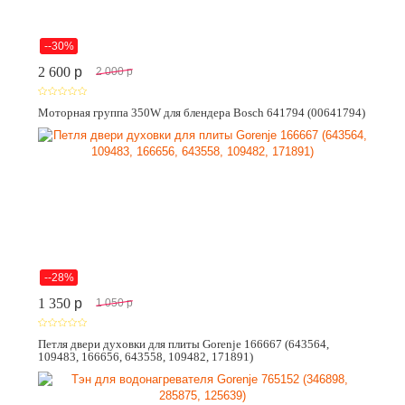
--30%
2 600
p
2 000
p
Моторная группа 350W для блендера Bosch 641794 (00641794)
--28%
1 350
p
1 050
p
Петля двери духовки для плиты Gorenje 166667 (643564,
109483, 166656, 643558, 109482, 171891)