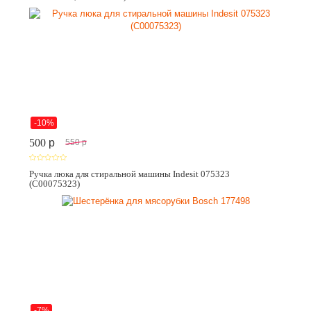
-10%
500
p
550
p
Ручка люка для стиральной машины Indesit 075323
(C00075323)
-7%