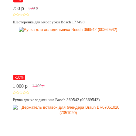
750
p
800
p
Шестерёнка для мясорубки Bosch 177498
-10%
1 000
p
1 100
p
Ручка для холодильника Bosch 369542 (00369542)