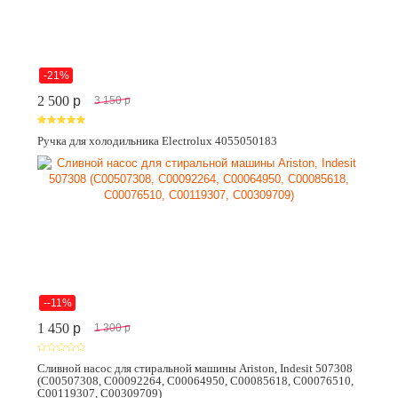
-21%
2 500
p
3 150
p
Ручка для холодильника Electrolux 4055050183
--11%
1 450
p
1 300
p
Сливной насос для стиральной машины Ariston, Indesit 507308
(C00507308, C00092264, C00064950, C00085618, C00076510,
C00119307, C00309709)