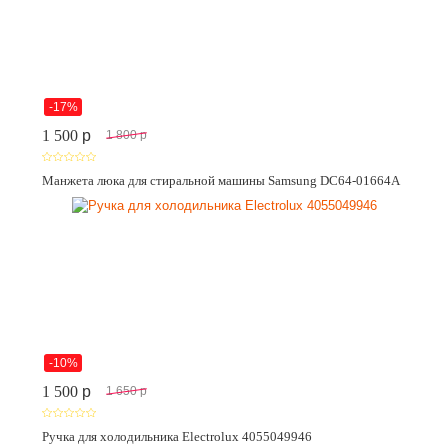
-17%
1 500
p
1 800
p
Манжета люка для стиральной машины Samsung DC64-01664A
-10%
1 500
p
1 650
p
Ручка для холодильника Electrolux 4055049946