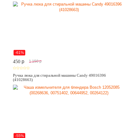
-61%
450
p
1 150
p
Ручка люка для стиральной машины Candy 49016396
(41028663)
-55%