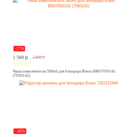
-17%
1 500
p
1 800
p
Чаша измельчителя 500ml для блендера Braun BR67050142
(7050142)
--40%