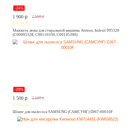
-24%
1 900
p
2 500
p
Манжета люка для стиральной машины Ariston, Indesit 095328
(C00095328, C00110330, C00145390)
-29%
1 500
p
2 100
p
Шланг для пылесоса SAMSUNG (САМСУНГ) DJ67-00010F