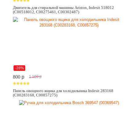
Двигатель для стиральной машины Ariston, Indesit 518012
(C00518012, C00275461, C00302487)
-28%
800
p
1 100
p
Панель овощного ящика для холодильника Indesit 283168
(C00283168, C00857275)