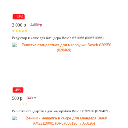
--13%
3 000
p
2 650
p
Редуктор к чаше для блендера Bosch 651066 (00651066)
-45%
500
p
900
p
Решётка стандартная для мясорубки Bosch 620950 (020469)