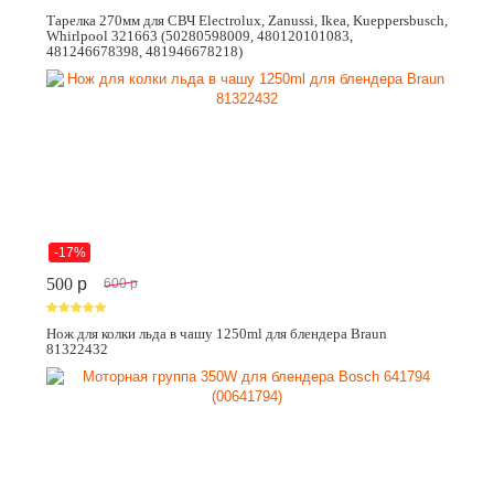
Тарелка 270мм для СВЧ Electrolux, Zanussi, Ikea, Kueppersbusch,
Whirlpool 321663 (50280598009, 480120101083,
481246678398, 481946678218)
-17%
500
p
600
p
Нож для колки льда в чашу 1250ml для блендера Braun
81322432