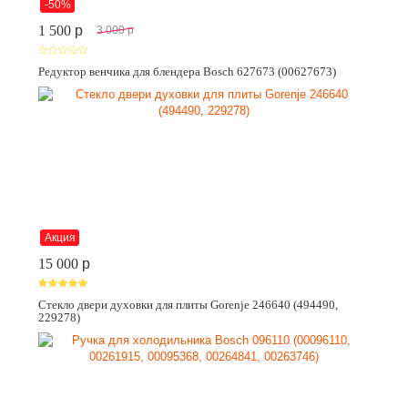
-50%
1 500
p
3 000
p
Редуктор венчика для блендера Bosch 627673 (00627673)
Акция
15 000
p
Стекло двери духовки для плиты Gorenje 246640 (494490,
229278)