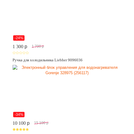
-24%
1 300
p
1 700
p
Ручка для холодильника Liebher 9096036
-34%
10 100
p
15 100
p