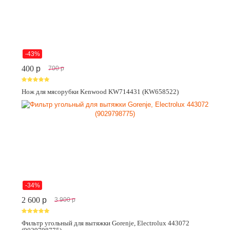
-43%
400
p
700
p
Нож для мясорубки Kenwood KW714431 (KW658522)
-34%
2 600
p
3 900
p
Фильтр угольный для вытяжки Gorenje, Electrolux 443072