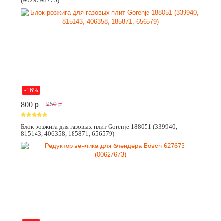
(9029798775)
-16%
800
p
950
p
Блок розжига для газовых плит Gorenje 188051 (339940,
815143, 406358, 185871, 656579)