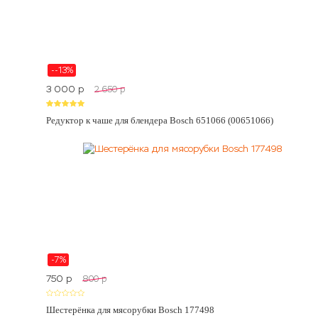
--13%
3 000
p
2 650
p
Редуктор к чаше для блендера Bosch 651066 (00651066)
-7%
750
p
800
p
Шестерёнка для мясорубки Bosch 177498