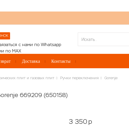
ОНОК
зврат
Доставка
Контакты
рических плит и газовых плит
Ручки переключения
Gorenje
orenje 669209 (650158)
3 350
p