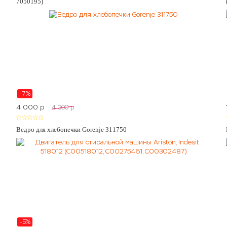
7050195)
-7%
4 000
p
4 300
p
Ведро для хлебопечки Gorenje 311750
-5%