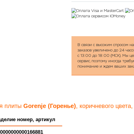
В связи с высоким спросом н
заказов увеличено до 24 часо
с 13:00 до 18:00 (МСК). Мы 
сервис, поэтому иногда треб
понимание и ждем ваших зак
ля плиты
Gorenje (Горенье)
, коричневого цвета
зделие номер, артикул
0000000000166881