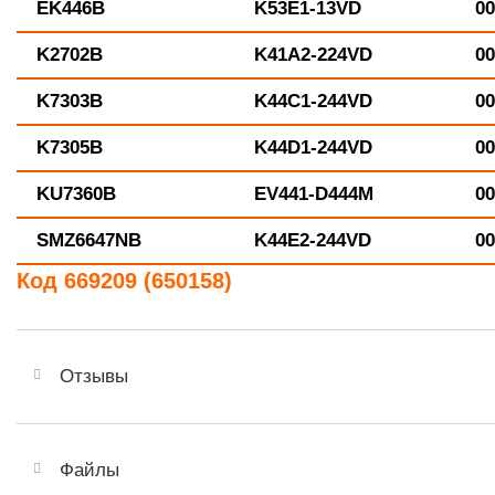
EK446B
K53E1-13VD
00
K2702B
K41A2-224VD
00
K7303B
K44C1-244VD
00
K7305B
K44D1-244VD
00
KU7360B
EV441-D444M
00
SMZ6647NB
K44E2-244VD
00
Код 669209 (650158)
Отзывы
Файлы