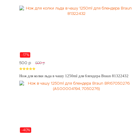
-17%
500
p
600
p
Нож для колки льда в чашу 1250ml для блендера Braun 81322432
-40%