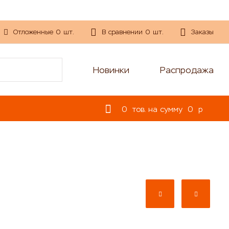
Отложенные
0
шт.
В сравнении
0
шт.
Заказы
Новинки
Распродажа
0
тов. на сумму
0
p