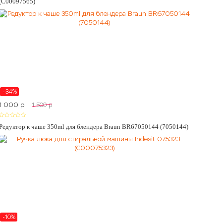
(C00097565)
-34%
1 000
p
1 500
p
Редуктор к чаше 350ml для блендера Braun BR67050144 (7050144)
-10%