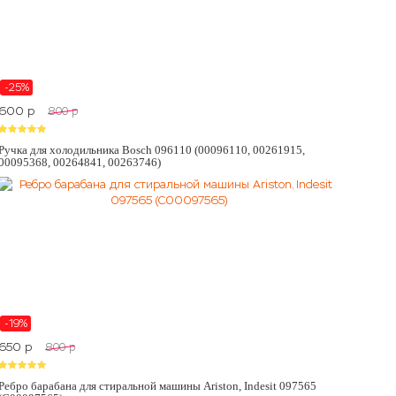
-25%
600
p
800
p
Ручка для холодильника Bosch 096110 (00096110, 00261915,
00095368, 00264841, 00263746)
-19%
650
p
800
p
Ребро барабана для стиральной машины Ariston, Indesit 097565