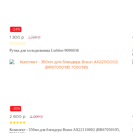
-24%
1 300
p
1 700
p
Ручка для холодильника Liebher 9096036
-35%
2 600
p
4 000
p
Комплект - 350мл для блендера Braun AX22110002 (BR67050195,