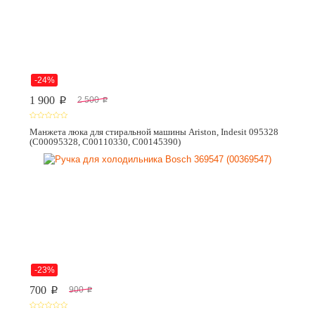
-24%
1 900
2 500
p
p
Манжета люка для стиральной машины Ariston, Indesit 095328
(C00095328, C00110330, C00145390)
-23%
700
900
p
p