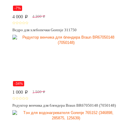
-7%
4 000
4 300
p
p
Ведро для хлебопечки Gorenje 311750
-34%
1 000
1 500
p
p
Редуктор венчика для блендера Braun BR67050148 (7050148)