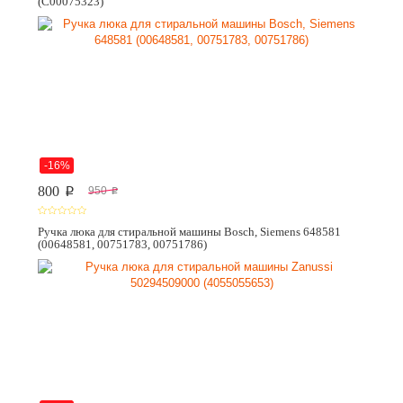
(C00075323)
-16%
800
950
p
p
Ручка люка для стиральной машины Bosch, Siemens 648581
(00648581, 00751783, 00751786)