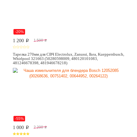
-20%
1 200
1 500
p
p
Тарелка 270мм для СВЧ Electrolux, Zanussi, Ikea, Kueppersbusch,
Whirlpool 321663 (50280598009, 480120101083,
481246678398, 481946678218)
-55%
1 000
2 200
p
p