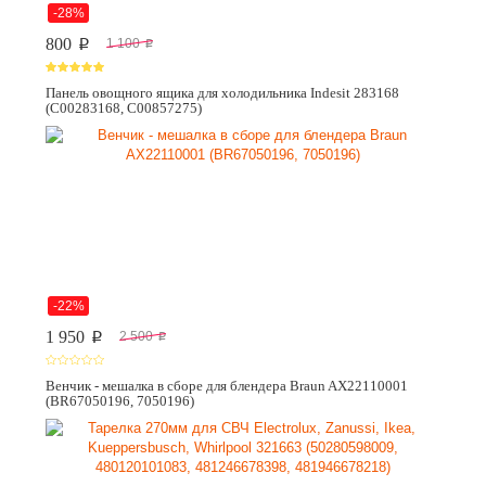
-28%
800
1 100
p
p
Панель овощного ящика для холодильника Indesit 283168
(C00283168, C00857275)
-22%
1 950
2 500
p
p
Венчик - мешалка в сборе для блендера Braun AX22110001
(BR67050196, 7050196)