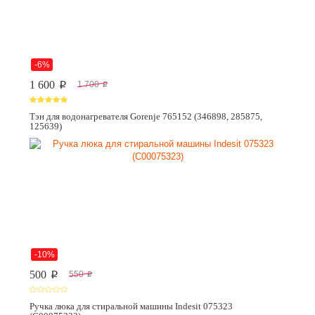
-6%
1 600
1 700
p
p
Тэн для водонагревателя Gorenje 765152 (346898, 285875,
125639)
-10%
500
550
p
p
Ручка люка для стиральной машины Indesit 075323