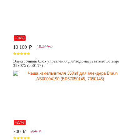
-34%
10 100
15 100
p
p
Электронный блок управления для водонагревателя Gorenje
328975 (256117)
-27%
700
950
p
p