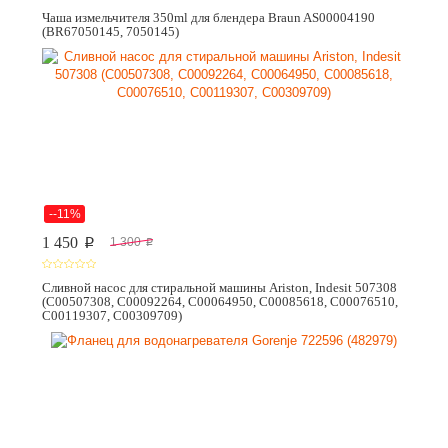
Чаша измельчителя 350ml для блендера Braun AS00004190
(BR67050145, 7050145)
--11%
1 450
1 300
p
p
Сливной насос для стиральной машины Ariston, Indesit 507308
(C00507308, C00092264, C00064950, C00085618, C00076510,
C00119307, C00309709)