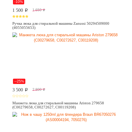
-10%
1 500
1 650
p
p
Ручка люка для стиральной машины Zanussi 50294509000
(4055055653)
--25%
3 500
2 800
p
p
Манжета люка для стиральной машины Ariston 279658
(C00279658, C00272627, C00119208)