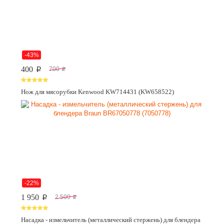
-43%
400
700
p
p
Нож для мясорубки Kenwood KW714431 (KW658522)
-22%
1 950
2 500
p
p
Насадка - измельчитель (металлический стержень) для блендера