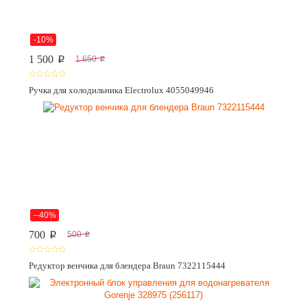
-10%
1 500
1 650
p
p
Ручка для холодильника Electrolux 4055049946
--40%
700
500
p
p
Редуктор венчика для блендера Braun 7322115444