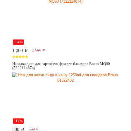
-34%
1 000
1 500
p
p
Насадка диск для картофеля фри для блендера Braun MQ60
(7322114874)
-17%
500
600
p
p