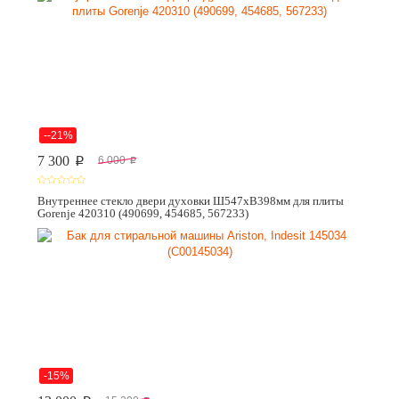
--21%
7 300
6 000
p
p
Внутреннее стекло двери духовки Ш547хВ398мм для плиты
Gorenje 420310 (490699, 454685, 567233)
-15%