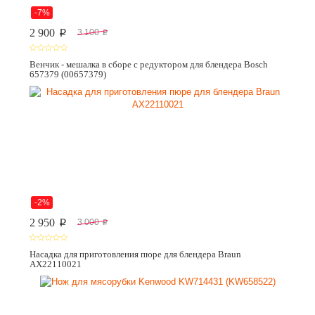
-7%
2 900
3 100
p
p
Венчик - мешалка в сборе с редуктором для блендера Bosch
657379 (00657379)
-2%
2 950
3 000
p
p
Насадка для приготовления пюре для блендера Braun
AX22110021