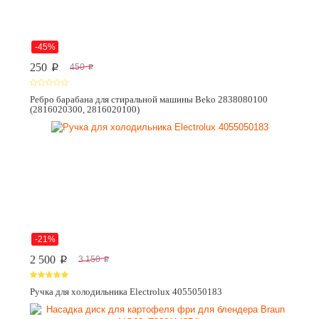
-45%
250
450
p
p
Ребро барабана для стиральной машины Beko 2838080100
(2816020300, 2816020100)
-21%
2 500
3 150
p
p
Ручка для холодильника Electrolux 4055050183