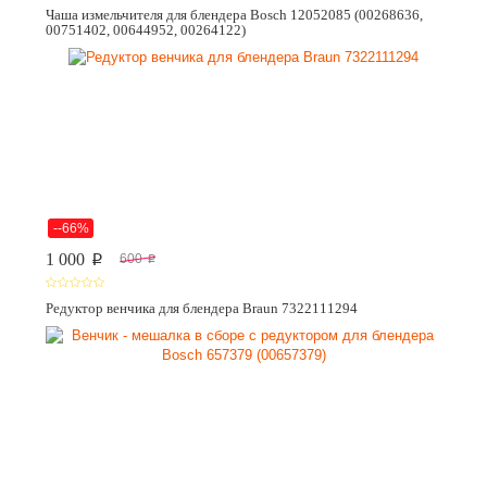
Чаша измельчителя для блендера Bosch 12052085 (00268636,
00751402, 00644952, 00264122)
--66%
1 000
600
p
p
Редуктор венчика для блендера Braun 7322111294