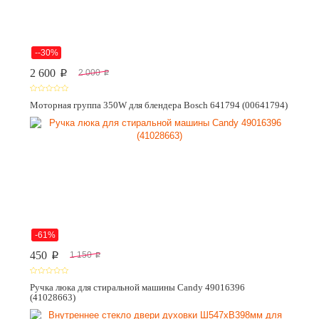
--30%
2 600
2 000
p
p
Моторная группа 350W для блендера Bosch 641794 (00641794)
-61%
450
1 150
p
p
Ручка люка для стиральной машины Candy 49016396
(41028663)