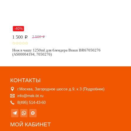
-40%
1 500
2 500
p
p
Нож в чашу 1250ml для блендера Braun BR67050276
(AS00004194, 7050276)
КОНТАКТЫ
г.Москва, Загородное шоссе д.9, к.3 (
Подробнее
)
info@mek-bt.ru
8(495) 514-43-60
МОЙ КАБИНЕТ