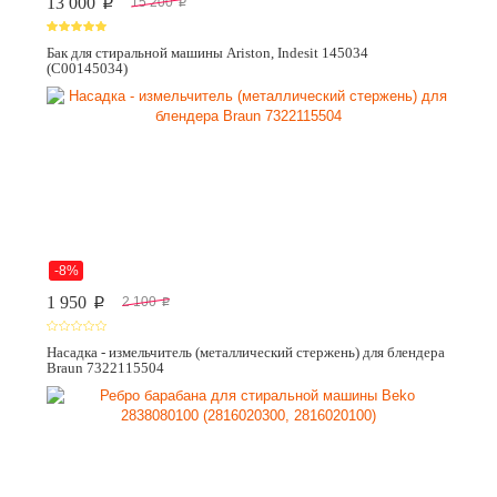
13 000
15 200
p
p
Бак для стиральной машины Ariston, Indesit 145034
(C00145034)
-8%
1 950
2 100
p
p
Насадка - измельчитель (металлический стержень) для блендера
Braun 7322115504