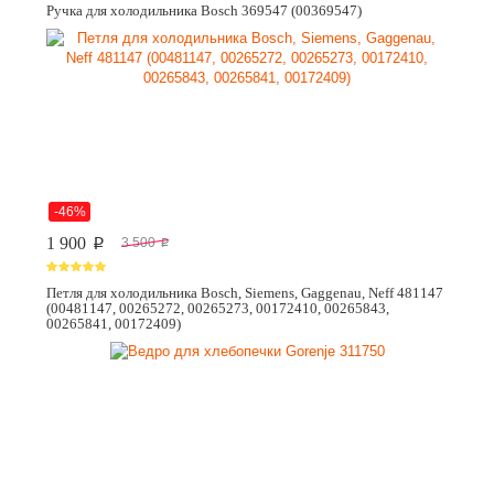
Ручка для холодильника Bosch 369547 (00369547)
-46%
1 900
3 500
p
p
Петля для холодильника Bosch, Siemens, Gaggenau, Neff 481147
(00481147, 00265272, 00265273, 00172410, 00265843,
00265841, 00172409)