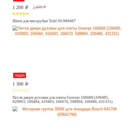
1 200
1 800
p
p
Шнек для мясорубки Tefal SS-989487
Акция
1 300
p
Петля двери духовки для плиты Gorenje 166669 (109485,
620993, 109484, 419493, 166670, 598894, 109486, 431331)