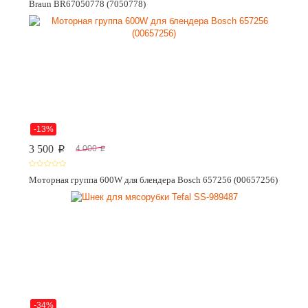
Braun BR67050778 (7050778)
-13%
3 500
4 000
p
p
Моторная группа 600W для блендера Bosch 657256 (00657256)
-34%